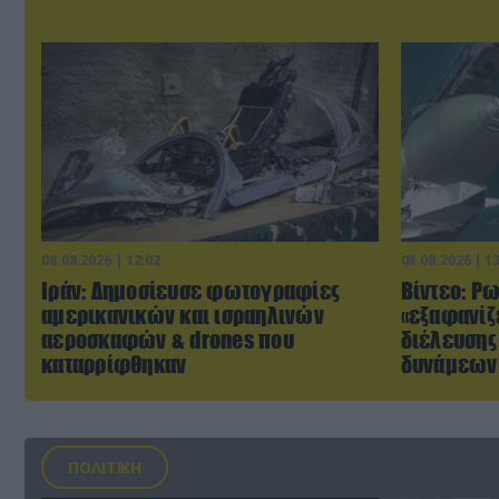
08.08.2026 | 12:02
08.08.2026 | 1
Ιράν: Δημοσίευσε φωτογραφίες
Βίντεο: Ρ
αμερικανικών και ισραηλινών
«εξαφανίζε
αεροσκαφών & drones που
διέλευσης
καταρρίφθηκαν
δυνάμεων 
ΠΟΛΙΤΙΚΗ