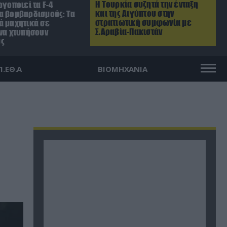
Η Τουρκία συζητά την ένταξη
ργοποιεί τα F-4
και της Αιγύπτου στην
α βομβαρδισμούς: Τα
στρατιωτική συμφωνία με
ά μαχητικά σε
Σ.Αραβία-Πακιστάν
 να χτυπήσουν
ύς
Π.ΕΘ.Α
ΒΙΟΜΗΧΑΝΙΑ