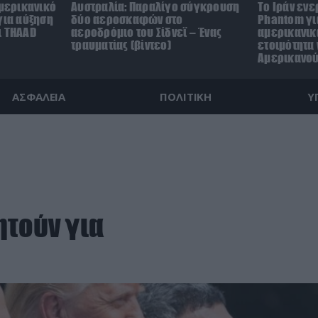
αμερικανικό
Αυστραλία: Παραλίγο σύγκρουση
Το Ιράν ενε
για αύξηση
δύο αεροσκαφών στο
Phantom γι
ι THAAD
αεροδρόμιο του Σίδνεϊ – Ένας
αμερικανικ
τραυματίας (βίντεο)
ετοιμότητα
Αμερικανο
ΑΣΦΑΛΕΙΑ
ΠΟΛΙΤΙΚΗ
Υ
ητούν για