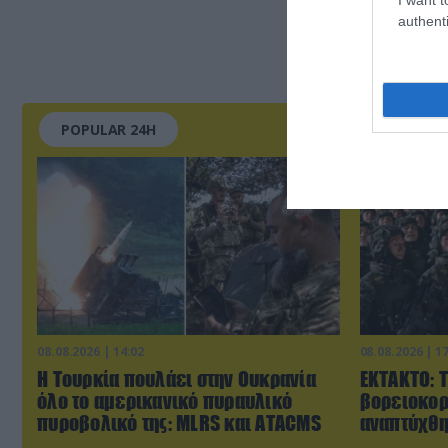
authenti
POPULAR 24H
08.08.2026 | 14:02
08.08.2026 | 1
Η Τουρκία πουλάει στην Ουκρανία
ΕΚΤΑΚΤΟ: 
όλο το αμερικανικό πυραυλικό
βορειοκορ
πυροβολικό της: MLRS και ΑΤΑCMS
αναπτύχθη