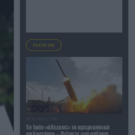
FOCUS ON
09.08.2026 | 14:02
Το Ιράν «άδειασε» το αμερικανικό
οπλοστάσιο – Πιέσεις για αύξηση