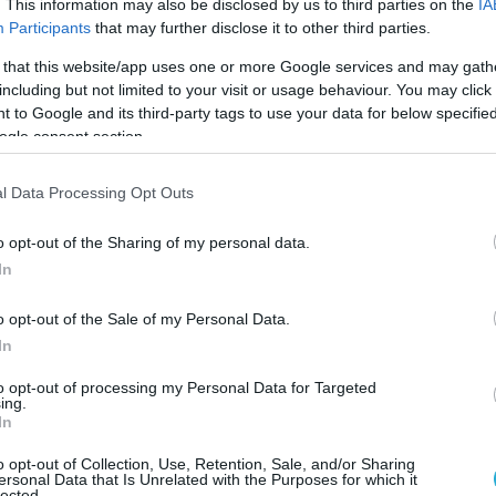
. This information may also be disclosed by us to third parties on the
IA
 θα πραγματοποιηθεί μόνο όταν οι χώρες
Participants
that may further disclose it to other third parties.
ε περιφερειακούς συμμάχους και διεθνείς
 that this website/app uses one or more Google services and may gath
έτοντας ότι «αυτές οι συμφωνίες (με το
including but not limited to your visit or usage behaviour. You may click 
τελούν απάντηση σε συγκεκριμένη απειλή και
 to Google and its third-party tags to use your data for below specifi
ogle consent section.
ια συγκεκριμένη χώρα, είναι μόνο σοβαρές
ιλικρινή συνεργασία».
l Data Processing Opt Outs
 ενισχύσουμε τη συνεργασία μας με το Ισραήλ
o opt-out of the Sharing of my personal data.
ές, όσον αφορά την επίτευξη ευρείας
In
εργασίας και ασφάλειας»
, κατέληξε ο
o opt-out of the Sale of my Personal Data.
In
Ο ΑΡΘΡΟ
to opt-out of processing my Personal Data for Targeted
ing.
In
o opt-out of Collection, Use, Retention, Sale, and/or Sharing
ersonal Data that Is Unrelated with the Purposes for which it
lected.