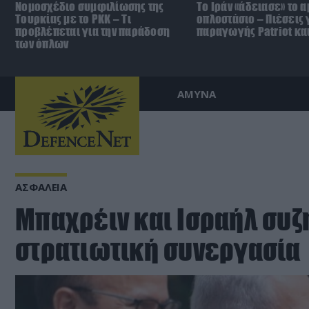
Νομοσχέδιο συμφιλίωσης της
Το Ιράν «άδειασε» το 
Τουρκίας με το ΡΚΚ – Τι
οπλοστάσιο – Πιέσεις 
προβλέπεται για την παράδοση
παραγωγής Patriot κα
των όπλων
ΑΜΥΝΑ
ΑΣΦΑΛΕΙΑ
Μπαχρέιν και Ισραήλ συζ
στρατιωτική συνεργασία