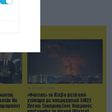
08.08.2026 | 14:02
φωνίας
«Φώτισε» το Κίεβο μετά από
ιστάν θα
χτύπημα με υπερηχητικό 3M22
λαμαμπάντ
Zircon: Σοκαρισμένος Ουκρανός
κατέγραψε τη στιγμή (βίντεο)