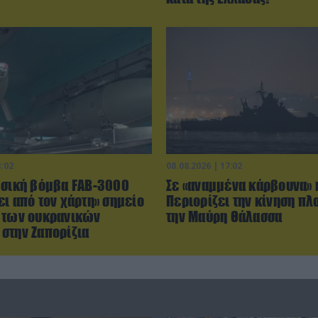
3:02
08.08.2026 | 17:02
ωσική βόμβα FAB-3000
Σε «αναμμένα κάρβουνα» 
ι από τον χάρτη» σημείο
Περιορίζει την κίνηση πλ
 των ουκρανικών
την Μαύρη Θάλασσα
στην Ζαπορίζια