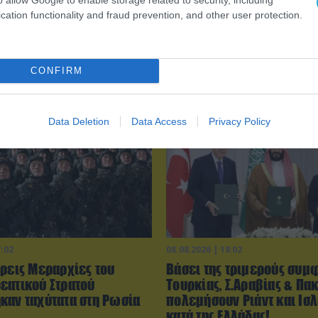
cation functionality and fraud prevention, and other user protection.
CONFIRM
Data Deletion
Data Access
Privacy Policy
7:02
08.08.2026 | 18:02
Τρεις Μεραρχίες του
Βάσει της τριμερούς συμ
εατικού Στρατού
Τουρκίας, Σ.Αραβίας & Πακ
καν ταχύτατα στη Ρωσία
πολεμήσουν Ριάντ και Ισ
κατά της Ελλάδας!