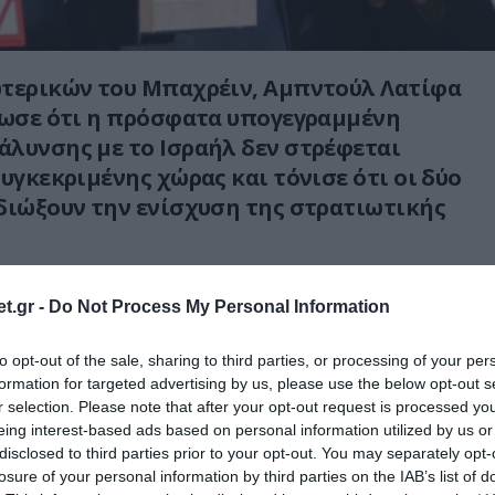
ωτερικών του Μπαχρέιν, Αμπντούλ Λατίφα
λωσε ότι η πρόσφατα υπογεγραμμένη
λυνσης με το Ισραήλ δεν στρέφεται
συγκεκριμένης χώρας και τόνισε ότι οι δύο
διώξουν την ενίσχυση της στρατιωτικής
 στις δηλώσεις αυτές σε σεμινάριο για τις
t.gr -
Do Not Process My Personal Information
ροκλήσεις και τις προσπάθειες επίλυσης
ο περιθώριο της 16ης έκδοσης του «Διαλόγου
to opt-out of the sale, sharing to third parties, or processing of your per
ίσκεται σε εξέλιξη στην πρωτεύουσα του
formation for targeted advertising by us, please use the below opt-out s
r selection. Please note that after your opt-out request is processed y
eing interest-based ads based on personal information utilized by us or
disclosed to third parties prior to your opt-out. You may separately opt-
ρέιν επανέλαβε ότι «μια
losure of your personal information by third parties on the IAB’s list of
ερη ενίσχυση της ασφάλειας στον Κόλπο και