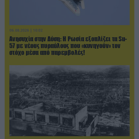
06.08.2026 | 10:02
Ανησυχία στην Δύση: H Ρωσία εξοπλίζει τα Su-
57 με νέους πυραύλους που «κυνηγούν» τον
στόχο μέσα από παρεμβολές!