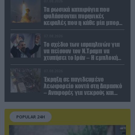
07.08.2026
Τα ρωσικά καταφύγια που
φυλάσσονται πυρηνικές
κεφαλές που η κάθε μία μπορεί
να καταστρέψει «μία
Θεσσαλονίκη»
07.08.2026
Το σχέδιο των ισραηλινών για
να πείσουν τον Ν.Τραμπ να
χτυπήσει το Ιράν – Η εμπλοκή
του Μ.Αχμαντινετζάντ
07.08.2026
Έκρηξη σε παγιδευμένο
λεωφορείο κοντά στη Δαμασκό
– Αναφορές για νεκρούς και
τραυματίες (βίντεο)
POPULAR 24H