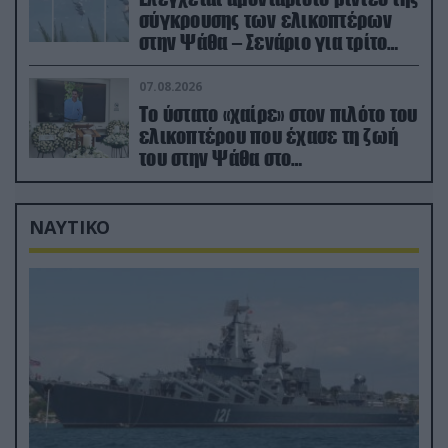
σύγκρουσης των ελικοπτέρων
στην Ψάθα – Σενάριο για τρίτο
ελικόπτερο
07.08.2026
Το ύστατο «χαίρε» στον πιλότο του
ελικοπτέρου που έχασε τη ζωή
του στην Ψάθα στο
αποτεφρωτήριο Ριτσώνας
ΝΑΥΤΙΚΟ