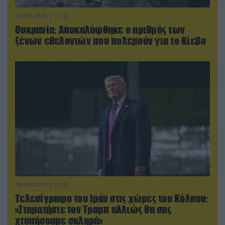
06.08.2026 | 17:02
Ουκρανία: Αποκαλύφθηκε ο αριθμός των
ξένων εθελοντών που πολεμούν για το Κίεβο
06.08.2026 | 21:02
Τελεσίγραφο του Ιράν στις χώρες του Κόλπου:
«Σταματήστε τον Τραμπ αλλιώς θα σας
χτυπήσουμε σκληρά»