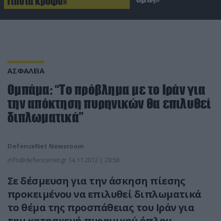
Τίποτα κρυφό»
ΑΣΦΑΛΕΙΑ
Oμπάμα: “Το πρόβλημα με το Ιράν για
την απόκτηση πυρηνικών θα επιλυθεί
διπλωματικά”
DefenceNet Newsroom
info@defencenet.gr
14.11.2012 | 20:58
Σε δέσμευση για την άσκηση πίεσης
προκειμένου να επιλυθεί διπλωματικά
το θέμα της προσπάθειας του Ιράν για
την κατασκευή πυρηνικού όπλου,