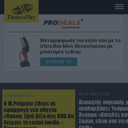
Μεταμόρφωσε τον κήπο σου με το
ικό
Ultra Box Μίνι Αλυσοπρίονο με
μπαταρία λιθίου
ΑΓΟΡΑΣΕ ΤΟ
07.08.2026 | 02:02
07.08.2026 | 02:02
Διοικητής συριακής 
Ο Μ.Ρούμπιο έθεσε σε
αναλαμβάνει Τούρκο
εφαρμογή νέα οδηγία:
Άγκυρα: «Απειλές κα
«Όποιος ζητά βίζα στις ΗΠΑ θα
Συρίας είναι σαν να 
δείχνει τα social media –
εμάς»