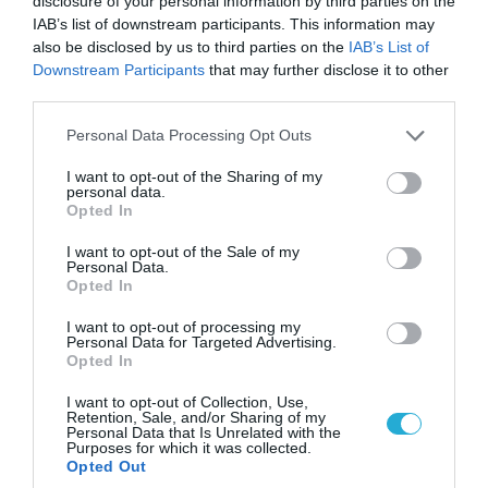
disclosure of your personal information by third parties on the
IAB’s list of downstream participants. This information may
also be disclosed by us to third parties on the
IAB’s List of
Downstream Participants
that may further disclose it to other
third parties.
Please note that this website/app uses one or more Google
Personal Data Processing Opt Outs
services and may gather and store information including but
not limited to your visit or usage behaviour. You may click to
I want to opt-out of the Sharing of my
personal data.
grant or deny consent to Google and its third-party tags to
Opted In
use your data for below specified purposes in below Google
consent section.
I want to opt-out of the Sale of my
Personal Data.
04.08.2026 | 15:02
Opted In
Αυτή την ώρα το τελευταίο «αντίο» στον πρώην
υπουργό Ι.Βαρβιτσιώτη (φωτο)
I want to opt-out of processing my
Personal Data for Targeted Advertising.
Opted In
I want to opt-out of Collection, Use,
Retention, Sale, and/or Sharing of my
Personal Data that Is Unrelated with the
Purposes for which it was collected.
Opted Out