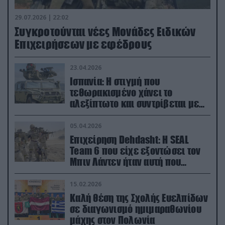
29.07.2026 | 22:02
Συγκροτούνται νέες Μονάδες Ειδικών
Επιχειρήσεων με εφέδρους
23.04.2026
Ισπανία: Η στιγμή που
τεθωρακισμένο χάνει το
αλεξίπτωτο και συντρίβεται με
ορμή στο έδαφος (βίντεο)
05.04.2026
Επιχείρηση Dehdasht: Η SEAL
Team 6 που είχε εξοντώσει τον
Μπιν Λάντεν ήταν αυτή που
διέσωσε τον πιλότο του F-15
15.02.2026
Καλή θέση της Σχολής Ευελπίδων
σε διαγωνισμό ημιμαραθωνίου
μάχης στον Πολωνία