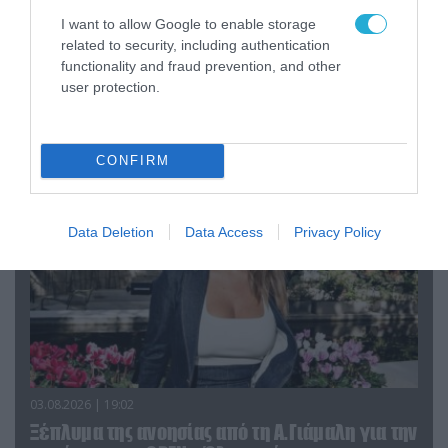
I want to allow Google to enable storage
related to security, including authentication
04.08.2026 | 12:02
functionality and fraud prevention, and other
O διευθυντής του OPEN προσπαθεί να τα
user protection.
«μαζέψει» για τη δημοσιογράφο που γέλασε
σε ρεπορτάζ για τις φωτιές
CONFIRM
Data Deletion
Data Access
Privacy Policy
03.08.2026 | 19:02
Ξέπλυμα της ανοησίας από τη Α.Γιάμαλη για την