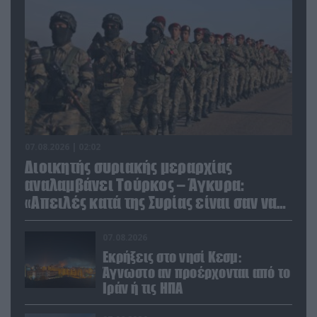
07.08.2026 | 02:02
Διοικητής συριακής μεραρχίας
αναλαμβάνει Τούρκος – Άγκυρα:
«Απειλές κατά της Συρίας είναι σαν να
απειλούν εμάς»
07.08.2026
Εκρήξεις στο νησί Κεσμ:
Άγνωστο αν προέρχονται από το
Ιράν ή τις ΗΠΑ