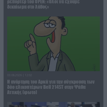
ρεπόρτερ του ΟΡΕΝ: «Όλοι να έχουμε
δικαίωμα στο λάθος»
03.08.2026 | 12:02
Η ανάρτηση του Αρκά για την σύγκρουση των
δύο ελικοπτέρων Bell 214ST στην Ψάθα
Αττικής (φωτο)