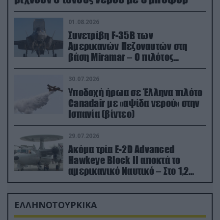
01.08.2026
Συνετρίβη F-35B των
Αμερικανών Πεζοναυτών στη
βάση Miramar – Ο πιλότος
εκτινάχθηκε εγκαίρως
30.07.2026
Υποδοχή ήρωα σε Έλληνα πιλότο
Canadair με «αψίδα νερού» στην
Ισπανία (βίντεο)
29.07.2026
Ακόμα τρία E-2D Advanced
Hawkeye Block II αποκτά το
αμερικανικό Ναυτικό – Στο 1,2
δισ.δολάρια το κόστος
ΕΛΛΗΝΟΤΟΥΡΚΙΚΑ