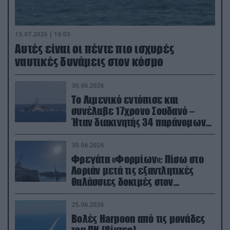
15.07.2026 | 16:03
Aυτές είναι οι πέντε πιο ισχυρές
ναυτικές δυνάμεις στον κόσμο
30.06.2026
Το Λιμενικό εντόπισε και
συνέλαβε 17χρονο Σουδανό –
Ήταν διακινητής 34 παράνομων
μεταναστών
30.06.2026
Φρεγάτα «Φορμίων»: Πίσω στο
Λοριάν μετά τις εξαντλητικές
θαλάσσιες δοκιμές στον
απαιτητικό Βισκαϊκό
25.06.2026
Βολές Harpoon από τις μονάδες
του ΠΝ (βίντεο)