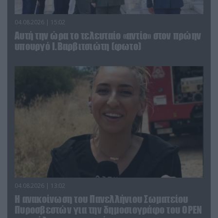
04.08.2026 | 15:02
Αυτή την ώρα το τελευταίο «αντίο» στον πρώην
υπουργό Ι.Βαρβιτσιώτη (φωτο)
04.08.2026 | 13:02
Η ανακοίνωση του Πανελλήνιου Σωματείου
Πυροσβεστών για την δημοσιογράφο του OPEN