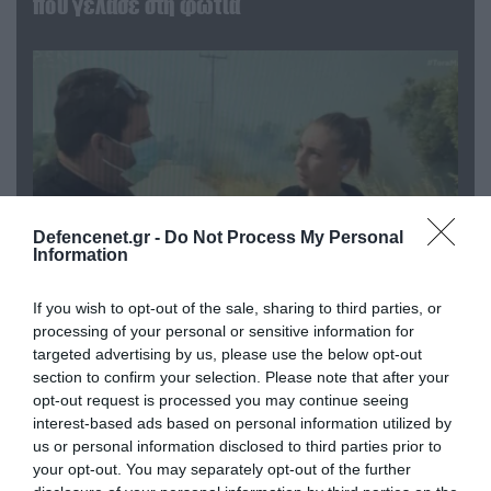
που γέλασε στη φωτιά
Defencenet.gr -
Do Not Process My Personal
Information
If you wish to opt-out of the sale, sharing to third parties, or
04.08.2026 | 12:02
processing of your personal or sensitive information for
O διευθυντής του OPEN προσπαθεί να τα
targeted advertising by us, please use the below opt-out
«μαζέψει» για τη δημοσιογράφο που γέλασε
section to confirm your selection. Please note that after your
σε ρεπορτάζ για τις φωτιές
opt-out request is processed you may continue seeing
interest-based ads based on personal information utilized by
us or personal information disclosed to third parties prior to
your opt-out. You may separately opt-out of the further