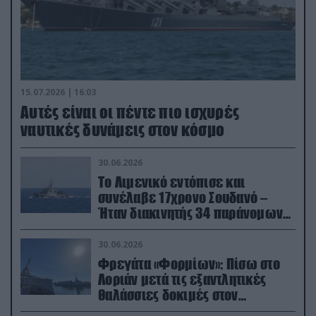
15.07.2026 | 16:03
Aυτές είναι οι πέντε πιο ισχυρές
ναυτικές δυνάμεις στον κόσμο
30.06.2026
Το Λιμενικό εντόπισε και
συνέλαβε 17χρονο Σουδανό –
Ήταν διακινητής 34 παράνομων
μεταναστών
30.06.2026
Φρεγάτα «Φορμίων»: Πίσω στο
Λοριάν μετά τις εξαντλητικές
θαλάσσιες δοκιμές στον
απαιτητικό Βισκαϊκό