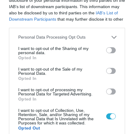
disclosure of your personal information by third parties on the
IAB’s list of downstream participants. This information may
also be disclosed by us to third parties on the
IAB’s List of
Downstream Participants
that may further disclose it to other
third parties.
Please note that this website/app uses one or more Google
Personal Data Processing Opt Outs
services and may gather and store information including but
not limited to your visit or usage behaviour. You may click to
I want to opt-out of the Sharing of my
personal data.
grant or deny consent to Google and its third-party tags to
Opted In
03.08.2026 | 19:02
use your data for below specified purposes in below Google
Ξέπλυμα της ανοησίας από τη Α.Γιάμαλη για την
consent section.
I want to opt-out of the Sale of my
Personal Data.
ρεπόρτερ του ΟΡΕΝ: «Όλοι να έχουμε
Opted In
δικαίωμα στο λάθος»
I want to opt-out of processing my
Personal Data for Targeted Advertising.
Opted In
I want to opt-out of Collection, Use,
Retention, Sale, and/or Sharing of my
Personal Data that Is Unrelated with the
Purposes for which it was collected.
Opted Out