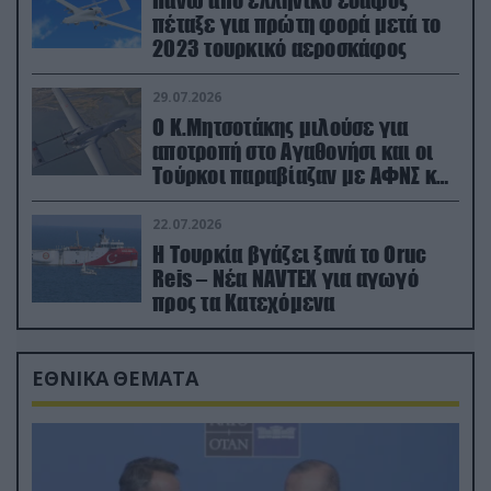
πέταξε για πρώτη φορά μετά το
2023 τουρκικό αεροσκάφος
29.07.2026
Ο Κ.Μητσοτάκης μιλούσε για
αποτροπή στο Αγαθονήσι και οι
Τούρκοι παραβίαζαν με ΑΦΝΣ και
drone
22.07.2026
Η Τουρκία βγάζει ξανά το Oruc
Reis – Νέα NAVTEX για αγωγό
προς τα Κατεχόμενα
ΕΘΝΙΚΑ ΘΕΜΑΤΑ