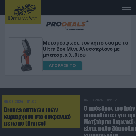
Μεταμόρφωσε τον κήπο σου με το
ικό
Ultra Box Μίνι Αλυσοπρίονο με
μπαταρία λιθίου
ΑΓΟΡΑΣΕ ΤΟ
06.08.2026 | 01:02
06.08.2026 | 01:02
Ο πρόεδρος του Ιράν
Drones οπτικών ινών
αποκαλύπτει για την
κυριαρχούν στο ουκρανικό
Μοτζτάμπα Χαμενεΐ 
μέτωπο (βίντεο)
είναι πολύ δύσκολη 
επικοινωνία»