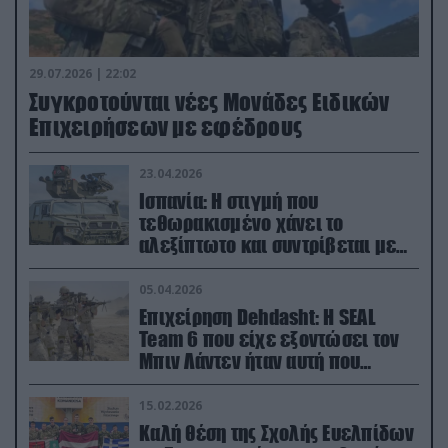
29.07.2026 | 22:02
Συγκροτούνται νέες Μονάδες Ειδικών
Επιχειρήσεων με εφέδρους
23.04.2026
Ισπανία: Η στιγμή που
τεθωρακισμένο χάνει το
αλεξίπτωτο και συντρίβεται με
ορμή στο έδαφος (βίντεο)
05.04.2026
Επιχείρηση Dehdasht: Η SEAL
Team 6 που είχε εξοντώσει τον
Μπιν Λάντεν ήταν αυτή που
διέσωσε τον πιλότο του F-15
15.02.2026
Καλή θέση της Σχολής Ευελπίδων