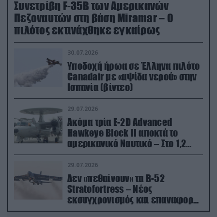
Συνετρίβη F-35B των Αμερικανών
Πεζοναυτών στη βάση Miramar – Ο
πιλότος εκτινάχθηκε εγκαίρως
30.07.2026
Υποδοχή ήρωα σε Έλληνα πιλότο
Canadair με «αψίδα νερού» στην
Ισπανία (βίντεο)
29.07.2026
Ακόμα τρία E-2D Advanced
Hawkeye Block II αποκτά το
αμερικανικό Ναυτικό – Στο 1,2
δισ.δολάρια το κόστος
29.07.2026
Δεν «πεθαίνουν» τα Β-52
Stratofortress – Νέος
εκσυγχρονισμός και επαναφορά
από τα «νεκροταφεία»