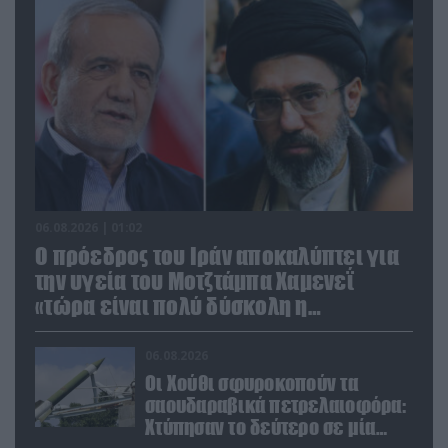
06.08.2026 | 01:02
Ο πρόεδρος του Ιράν αποκαλύπτει για
την υγεία του Μοτζτάμπα Χαμενεΐ
«τώρα είναι πολύ δύσκολη η
επικοινωνία»
06.08.2026
Οι Χούθι σφυροκοπούν τα
σαουδαραβικά πετρελαιοφόρα:
Χτύπησαν το δεύτερο σε μία