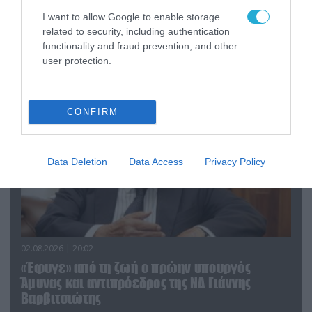
03.08.2026 | 12:02
I want to allow Google to enable storage
Γ.Βαρβιτσιώτης: Aύριο στη Μητρόπολη Αθηνών
related to security, including authentication
functionality and fraud prevention, and other
η κηδεία του πρώην υπουργού
user protection.
CONFIRM
Data Deletion
Data Access
Privacy Policy
02.08.2026 | 20:02
«Έφυγε» από τη ζωή ο πρώην υπουργός
Άμυνας και αντιπρόεδρος της ΝΔ Γιάννης
Βαρβιτσιώτης