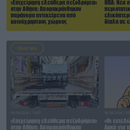
«Επιχείρηση ελεύθερα πεζοδρόμια»
ΗΠΑ: Nέα σ
στην Αθήνα: Απομακρύνθηκαν
περιστατι
παράνομα αντικείμενα από
ελικόπτερ
κοινόχρηστους χώρους
δίπλα σε 
ΠΟΛΙΤΙΚΗ
06.08.2026 | 14:02
06.08.2026 | 09
«Επιχείρηση ελεύθερα πεζοδρόμια»
«Οι εντελώ
στην Αθήνα: Απομακρύνθηκαν
Αρκά για τ