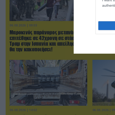
authenti
06.08.2026 | 09:03
06.08.2026 | 0
Μαροκινός παράνομος μετανάστης
ΗΠΑ: Το τε
επιτέθηκε σε 42χρονη σε στάση
μητέρας σ
Τραμ στην Ισπανία και απείλησε ότι
πριν από 
θα την κακοποιήσει!
παιδιών τ
06.08.2026 | 14:02
06.08.2026 | 0