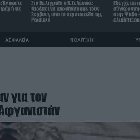
μ: Άγνωστο
Στο Βελιγράδι ο Β.Ζελένσκι:
Ελέγχεται α
Ιράν ή τις
«Πρέπει να αποσπάσουμε τους
σύγκρουσης
Σέρβους από το στρατόπεδο της
στην Ψάθα –
Ρωσίας»
ελικόπτερο
ΑΣΦΑΛΕΙΑ
ΠΟΛΙΤΙΚΗ
Υ
ν για τον
 Αφγανιστάν