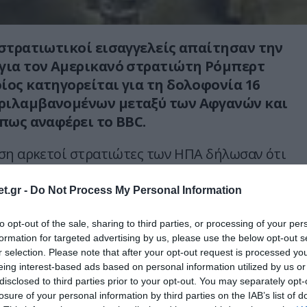
στρατιωτικοί εισαγγελείς απαίτησαν την
για τον Αμερικανό στρατιώτη Ρόμπερτ
ίος κατηγορείται για τη δολοφονία 16
ριλαμβανομένων μεταξύ των Αφγανών και
όπως αναφέρει το BBC.
ση αρκετοί στρατιώτες των ΗΠΑ δήλωσαν ότι
Bales επέστρεψε στη βάση μέσα στο αίμα.
ο συμβάν έδωσαν και Αφγανοί. Την ίδια
t.gr -
Do Not Process My Personal Information
ία στην οποία ανήκε ισχυρίστηκε ότι για την
to opt-out of the sale, sharing to third parties, or processing of your per
 αρκετά στοιχεία.
formation for targeted advertising by us, please use the below opt-out s
r selection. Please note that after your opt-out request is processed y
κατά τη διάρκεια των τελευταίων 50 ετών,
eing interest-based ads based on personal information utilized by us or
νός στρατιώτης δεν έχει καταδικαστεί σε
disclosed to third parties prior to your opt-out. You may separately opt-
losure of your personal information by third parties on the IAB’s list of