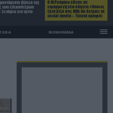
Ο Μ.Ρούμπιο έθεσε σε
μοντάριστο βίντεο της
εφαρμογή νέα οδηγία: «Όποιος
 των ελικοπτέρων
ζητά βίζα στις ΗΠΑ θα δείχνει τα
 Σενάριο για τρίτο
social media – Τίποτα κρυφό»
Π.ΕΘ.Α
ΒΙΟΜΗΧΑΝΙΑ