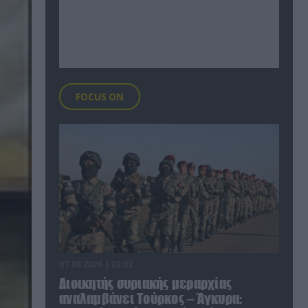
FOCUS ON
07.08.2026 | 02:02
Διοικητής συριακής μεραρχίας
αναλαμβάνει Τούρκος – Άγκυρα: