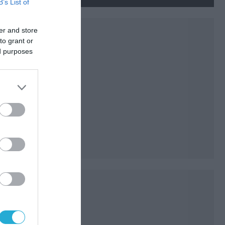
νεκρούς και τραυματίες
B’s List of
(βίντεο)
er and store
to grant or
ed purposes