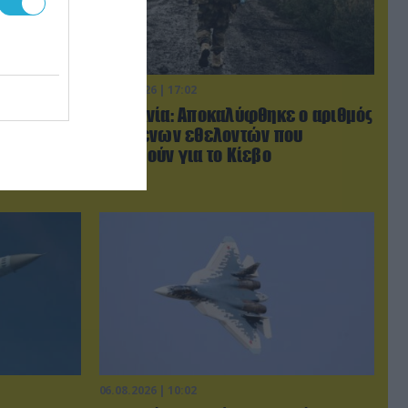
06.08.2026 | 17:02
ις χώρες
Ουκρανία: Αποκαλύφθηκε ο αριθμός
τον Τραμπ
των ξένων εθελοντών που
με σκληρά»
πολεμούν για το Κίεβο
06.08.2026 | 10:02