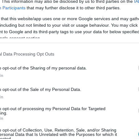
. This information may also be disclosed by us to third parties on the
IA
Participants
that may further disclose it to other third parties.
 defencenet.gr
 that this website/app uses one or more Google services and may gath
including but not limited to your visit or usage behaviour. You may click 
Ο ΑΡΘΡΟ
 to Google and its third-party tags to use your data for below specifi
ogle consent section.
l Data Processing Opt Outs
o opt-out of the Sharing of my personal data.
In
o opt-out of the Sale of my Personal Data.
In
to opt-out of processing my Personal Data for Targeted
ing.
In
o opt-out of Collection, Use, Retention, Sale, and/or Sharing
ersonal Data that Is Unrelated with the Purposes for which it
lected.