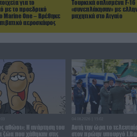
τοιχεία για το
Τουρκικά οπλισμένα F-16
κό με το προεδρικό
«συνεπλάκησαν» με ελλη
ο Marine One – Βρέθηκε
μαχητικά στο Αιγαίο
επιβατικό αεροσκάφος
:03
04.08.2026 | 15:02
ς αθώοι»: Η ανάρτηση του
Αυτή την ώρα το τελευταίο
α ζώα που χάθηκαν στις
στον πρώην υπουργό Ι.Βα