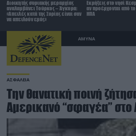
Διοικητής συριακής μεραρχίας
Εκρήξεις στο νησί Κεσ
αναλαμβάνει Τούρκος – Άγκυρα:
αν προέρχονται από το 
«Απειλές κατά της Συρίας είναι σαν
ΗΠΑ
να απειλούν εμάς»
ΑΜΥΝΑ
ΑΣΦΑΛΕΙΑ
Την θανατική ποινή ζήτησα
Αμερικανό “σφαγέα” στο