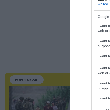
Opted 
Google 
I want t
web or d
I want t
purpose
I want 
I want t
web or d
POPULAR 24H
I want t
or app.
I want t
I want t