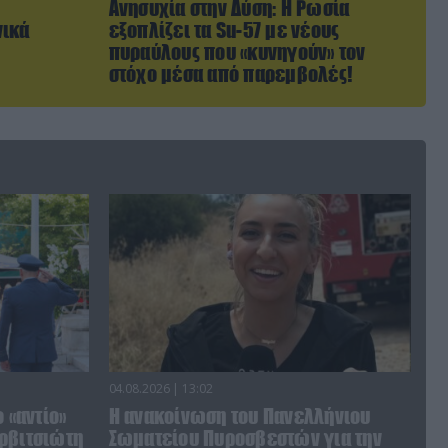
Ανησυχία στην Δύση: H Ρωσία
νικά
εξοπλίζει τα Su-57 με νέους
πυραύλους που «κυνηγούν» τον
στόχο μέσα από παρεμβολές!
04.08.2026 | 13:02
 «αντίο»
Η ανακοίνωση του Πανελλήνιου
ρβιτσιώτη
Σωματείου Πυροσβεστών για την