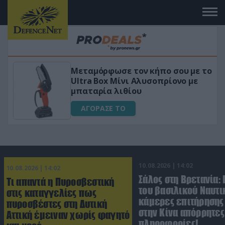
Μεταμόρφωσε τον κήπο σου με το
«Μαγι
Ultra Box Μίνι Αλυσοπρίονο με
για αύ
μπαταρία λιθίου
ΑΓΟ
ΑΓΟΡΑΣΕ ΤΟ
10.08.2026 | 14:02
10.08.2026 | 14:02
Σάλος στη Βρετανία:
Τι απαντά η Πυροσβεστική
του βασιλικού Ναυτι
στις καταγγελίες πως
κάμερες επιτήρησης
πυροσβέστες στη Δυτική
στην Κίνα απόρρητες
Αττική έμειναν χωρίς φαγητό
πληροφορίες!