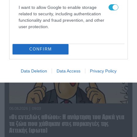
«Επιχείρηση ελεύθερα πεζοδρόμια» στην
I want to allow Google to enable storage
Αθήνα: Απομακρύνθηκαν παράνομα
related to security, including authentication
αντικείμενα από κοινόχρηστους χώρους
functionality and fraud prevention, and other
user protection.
CONFIRM
Data Deletion
Data Access
Privacy Policy
06.08.2026 | 09:03
«Οι εντελώς αθώοι»: Η ανάρτηση του Αρκά για
τα ζώα που χάθηκαν στις πυρκαγιές της
Αττικής (φωτο)