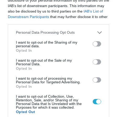
disclosure of your personal information by third parties on the
IAB’s list of downstream participants. This information may
also be disclosed by us to third parties on the
IAB’s List of
Downstream Participants
that may further disclose it to other
third parties.
Please note that this website/app uses one or more Google
Personal Data Processing Opt Outs
services and may gather and store information including but
not limited to your visit or usage behaviour. You may click to
I want to opt-out of the Sharing of my
personal data.
grant or deny consent to Google and its third-party tags to
Opted In
08.08.2026 | 09:02
use your data for below specified purposes in below Google
«Η απόλυτη τραγωδία»: Η «αιχμηρή» ανάρτηση
consent section.
I want to opt-out of the Sale of my
του Αρκά για τα τατουάζ (φωτο)
Personal Data.
Opted In
I want to opt-out of processing my
Personal Data for Targeted Advertising.
Opted In
I want to opt-out of Collection, Use,
Retention, Sale, and/or Sharing of my
Personal Data that Is Unrelated with the
Purposes for which it was collected.
Opted Out