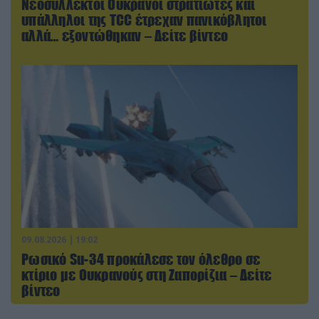
Νεοσύλλεκτοι Ουκρανοί στρατιώτες και
υπάλληλοι της TCC έτρεχαν πανικόβλητοι
αλλά… εξοντώθηκαν – Δείτε βίντεο
09.08.2026 | 19:02
Ρωσικό Su-34 προκάλεσε τον όλεθρο σε
κτίριο με Ουκρανούς στη Ζαπορίζια – Δείτε
βίντεο