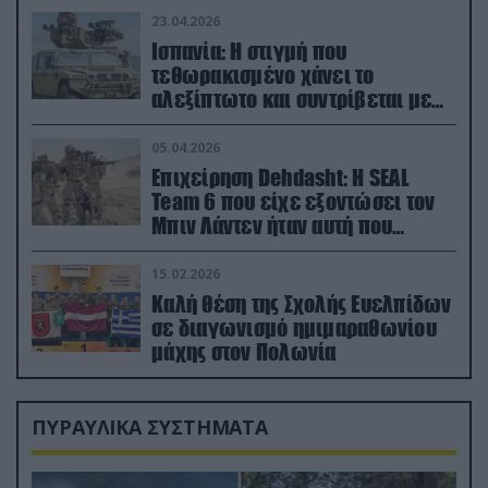
23.04.2026
Ισπανία: Η στιγμή που
τεθωρακισμένο χάνει το
αλεξίπτωτο και συντρίβεται με
ορμή στο έδαφος (βίντεο)
05.04.2026
Επιχείρηση Dehdasht: Η SEAL
Team 6 που είχε εξοντώσει τον
Μπιν Λάντεν ήταν αυτή που
διέσωσε τον πιλότο του F-15
15.02.2026
Καλή θέση της Σχολής Ευελπίδων
σε διαγωνισμό ημιμαραθωνίου
μάχης στον Πολωνία
ΠΥΡΑΥΛΙΚΑ ΣΥΣΤΗΜΑΤΑ