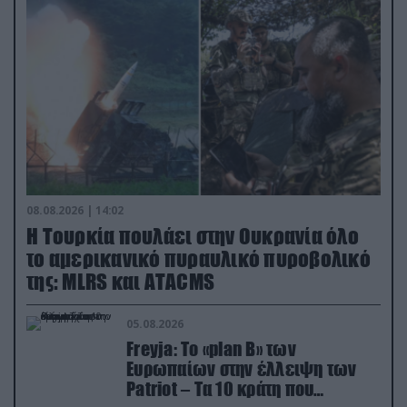
08.08.2026 | 14:02
Η Τουρκία πουλάει στην Ουκρανία όλο
το αμερικανικό πυραυλικό πυροβολικό
της: MLRS και ΑΤΑCMS
05.08.2026
Freyja: Το «plan Β» των
Ευρωπαίων στην έλλειψη των
Patriot – Τα 10 κράτη που