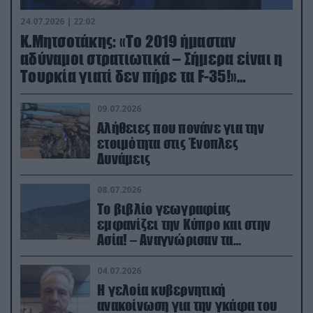
24.07.2026 | 22:02
Κ.Μητσοτάκης: «Το 2019 ήμασταν
αδύναμοι στρατιωτικά – Σήμερα είναι η
Τουρκία γιατί δεν πήρε τα F-35!»
(βίντεο)
09.07.2026
Αλήθειες που πονάνε για την
ετοιμότητα στις Ένοπλες
Δυνάμεις
08.07.2026
Το βιβλίο γεωγραφίας
εμφανίζει την Κύπρο και στην
Ασία! – Αναγνώρισαν τα
κατεχόμενα; (φωτο)
04.07.2026
Η γελοία κυβερνητική
ανακοίνωση για την γκάφα του