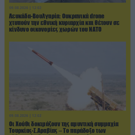
09.08.2026 | 12:02
Λευκάδα-Βουλγαρία: Ουκρανικά drone
χτυπούν την εθνική κυριαρχία και θέτουν σε
κίνδυνο οικονομίες χωρών του ΝΑΤΟ
09.08.2026 | 12:02
Οι Χούθι δοκιμάζουν της αμυντική συμμαχία
Τουρκίας-Σ.Αραβίας – Το παράδοξο των