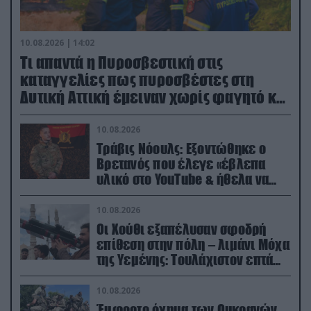
10.08.2026 | 14:02
Τι απαντά η Πυροσβεστική στις
καταγγελίες πως πυροσβέστες στη
Δυτική Αττική έμειναν χωρίς φαγητό και
νερό
10.08.2026
Τράβις Νόουλς: Εξοντώθηκε ο
Βρετανός που έλεγε «έβλεπα
υλικό στο YouTube & ήθελα να
καθαρίσω τους Ρώσους» (βίντεο)
10.08.2026
Οι Χούθι εξαπέλυσαν σφοδρή
επίθεση στην πόλη – λιμάνι Μόχα
της Υεμένης: Toυλάχιστον επτά
νεκροί (βίντεο)
10.08.2026
Έμφορτο όχημα των Ουκρανών