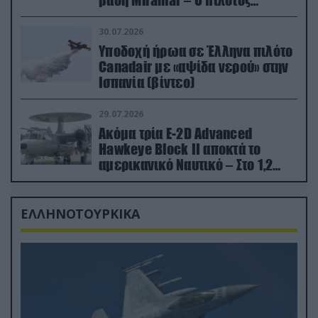
βάση Miramar – Ο πιλότος
εκτινάχθηκε εγκαίρως
30.07.2026
Υποδοχή ήρωα σε Έλληνα πιλότο
Canadair με «αψίδα νερού» στην
Ισπανία (βίντεο)
29.07.2026
Ακόμα τρία E-2D Advanced
Hawkeye Block II αποκτά το
αμερικανικό Ναυτικό – Στο 1,2
δισ.δολάρια το κόστος
ΕΛΛΗΝΟΤΟΥΡΚΙΚΑ