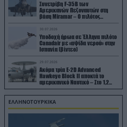
Συνετρίβη F-35B των
Αμερικανών Πεζοναυτών στη
βάση Miramar – Ο πιλότος
εκτινάχθηκε εγκαίρως
30.07.2026
Υποδοχή ήρωα σε Έλληνα πιλότο
Canadair με «αψίδα νερού» στην
Ισπανία (βίντεο)
29.07.2026
Ακόμα τρία E-2D Advanced
Hawkeye Block II αποκτά το
αμερικανικό Ναυτικό – Στο 1,2
δισ.δολάρια το κόστος
ΕΛΛΗΝΟΤΟΥΡΚΙΚΑ