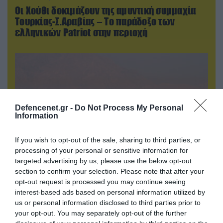
Οι Χούθι δοκιμάζουν της αμυντική συμμαχία
Τουρκίας-Σ.Αραβίας – Το παράδοξο των
ελληνικών Patriot στην περιοχή
Defencenet.gr -
Do Not Process My Personal
Information
If you wish to opt-out of the sale, sharing to third parties, or
processing of your personal or sensitive information for
targeted advertising by us, please use the below opt-out
section to confirm your selection. Please note that after your
09.08.2026 | 13:02
opt-out request is processed you may continue seeing
Το Ιράν «παγώνει» τις ΗΠΑ για άνοιγμα των
interest-based ads based on personal information utilized by
Στενών του Ορμούζ: «Δίνετε άμεσα 300
us or personal information disclosed to third parties prior to
δισ.δολάρια και διόδια» (upd)
your opt-out. You may separately opt-out of the further