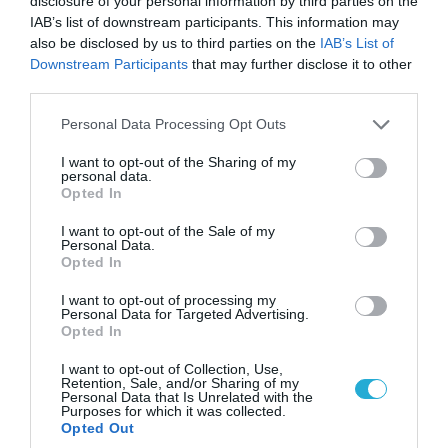
disclosure of your personal information by third parties on the
IAB’s list of downstream participants. This information may
also be disclosed by us to third parties on the
IAB’s List of
Downstream Participants
that may further disclose it to other
third parties.
Please note that this website/app uses one or more Google
Personal Data Processing Opt Outs
services and may gather and store information including but
not limited to your visit or usage behaviour. You may click to
I want to opt-out of the Sharing of my
personal data.
grant or deny consent to Google and its third-party tags to
Opted In
use your data for below specified purposes in below Google
consent section.
I want to opt-out of the Sale of my
Personal Data.
09.08.2026 | 18:02
Opted In
Το Ιράν δημοσίευσε βίντεο με τον Μοτζτάμπα
I want to opt-out of processing my
Χαμενεΐ
Personal Data for Targeted Advertising.
Opted In
I want to opt-out of Collection, Use,
Retention, Sale, and/or Sharing of my
Personal Data that Is Unrelated with the
Purposes for which it was collected.
Opted Out