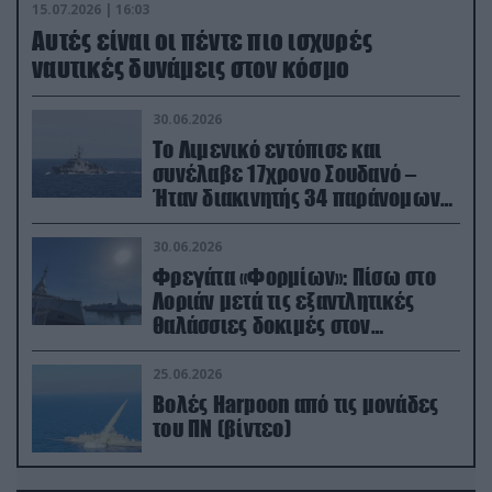
15.07.2026 | 16:03
Aυτές είναι οι πέντε πιο ισχυρές
ναυτικές δυνάμεις στον κόσμο
30.06.2026
Το Λιμενικό εντόπισε και
συνέλαβε 17χρονο Σουδανό –
Ήταν διακινητής 34 παράνομων
μεταναστών
30.06.2026
Φρεγάτα «Φορμίων»: Πίσω στο
Λοριάν μετά τις εξαντλητικές
θαλάσσιες δοκιμές στον
απαιτητικό Βισκαϊκό
25.06.2026
Βολές Harpoon από τις μονάδες
του ΠΝ (βίντεο)