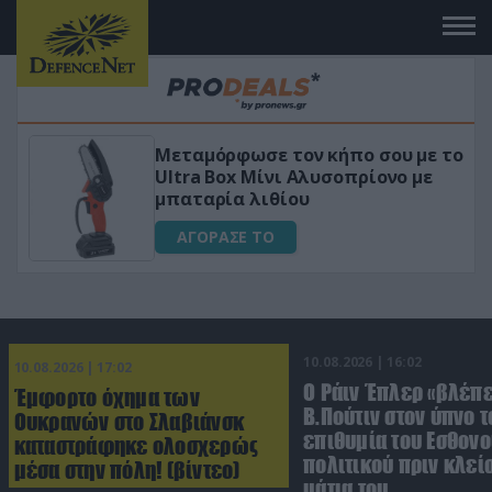
Μεταμόρφωσε τον κήπο σου με το
ικό
Ultra Box Μίνι Αλυσοπρίονο με
μπαταρία λιθίου
ΑΓΟΡΑΣΕ ΤΟ
10.08.2026 | 16:02
10.08.2026 | 17:02
Ο Ράιν Έπλερ «βλέπε
Έμφορτο όχημα των
Β.Πούτιν στον ύπνο τ
Ουκρανών στο Σλαβιάνσκ
επιθυμία του Εσθον
καταστράφηκε ολοσχερώς
πολιτικού πριν κλείσ
μέσα στην πόλη! (βίντεο)
μάτια του