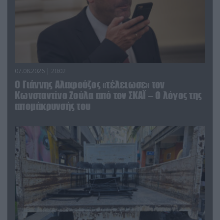
07.08.2026 | 20:02
Ο Γιάννης Αλαφούζος «τέλειωσε» τον
Κωνσταντίνο Ζούλα από τον ΣΚΑΪ – Ο λόγος της
απομάκρυνσής του