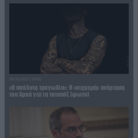
08.08.2026 | 09:02
«Η απόλυτη τραγωδία»: Η «αιχμηρή» ανάρτηση
του Αρκά για τα τατουάζ (φωτο)