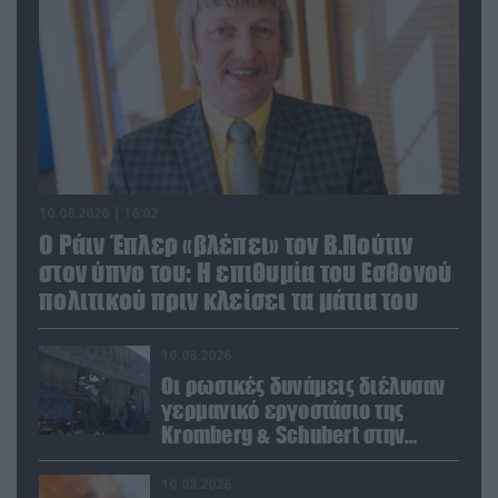
10.08.2026 | 16:02
Ο Ράιν Έπλερ «βλέπει» τον Β.Πούτιν
στον ύπνο του: Η επιθυμία του Εσθονού
πολιτικού πριν κλείσει τα μάτια του
10.08.2026
Οι ρωσικές δυνάμεις διέλυσαν
γερμανικό εργοστάσιο της
Kromberg & Schubert στην
Ουκρανία (βίντεο)
10.08.2026