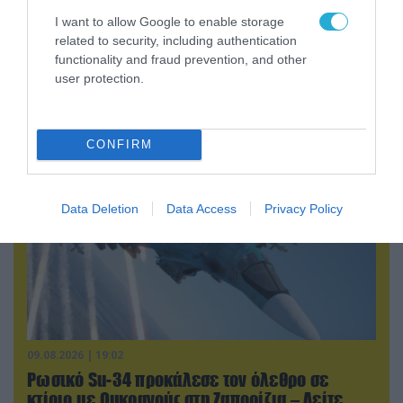
I want to allow Google to enable storage
09.08.2026 | 23:02
related to security, including authentication
Νεοσύλλεκτοι Ουκρανοί στρατιώτες και
functionality and fraud prevention, and other
υπάλληλοι της TCC έτρεχαν πανικόβλητοι
user protection.
αλλά… εξοντώθηκαν – Δείτε βίντεο
CONFIRM
Data Deletion
Data Access
Privacy Policy
09.08.2026 | 19:02
Ρωσικό Su-34 προκάλεσε τον όλεθρο σε
κτίριο με Ουκρανούς στη Ζαπορίζια – Δείτε