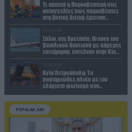
Τι απαντά η Πυροσβεστική στις
καταγγελίες πως πυροσβέστες
στη Δυτική Αττική έμειναν
χωρίς φαγητό και νερό
10.08.2026
Σάλος στη Βρετανία: Drones του
βασιλικού Ναυτικού με κάμερες
επιτήρησης έστελναν στην Κίνα
απόρρητες πληροφορίες!
10.08.2026
Αγία Πετρούπολη: Το
μυστηριώδες πλοίο με τον
ελάχιστο φωτισμό που
προκάλεσε την περιέργεια
κατοίκων και περαστικών
POPULAR 24H