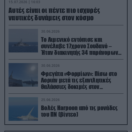
15.07.2026 | 16:03
Aυτές είναι οι πέντε πιο ισχυρές
ναυτικές δυνάμεις στον κόσμο
30.06.2026
Το Λιμενικό εντόπισε και
συνέλαβε 17χρονο Σουδανό –
Ήταν διακινητής 34 παράνομων
μεταναστών
30.06.2026
Φρεγάτα «Φορμίων»: Πίσω στο
Λοριάν μετά τις εξαντλητικές
θαλάσσιες δοκιμές στον
απαιτητικό Βισκαϊκό
25.06.2026
Βολές Harpoon από τις μονάδες
του ΠΝ (βίντεο)