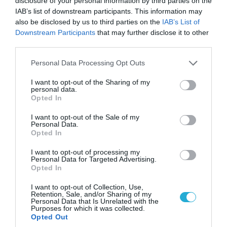
disclosure of your personal information by third parties on the
IAB’s list of downstream participants. This information may
also be disclosed by us to third parties on the
IAB’s List of
Downstream Participants
that may further disclose it to other
third parties.
Please note that this website/app uses one or more Google
Personal Data Processing Opt Outs
services and may gather and store information including but
not limited to your visit or usage behaviour. You may click to
I want to opt-out of the Sharing of my
04.08.2026 | 12:02
personal data.
grant or deny consent to Google and its third-party tags to
O διευθυντής του OPEN προσπαθεί να τα
Opted In
use your data for below specified purposes in below Google
«μαζέψει» για τη δημοσιογράφο που γέλασε
consent section.
I want to opt-out of the Sale of my
σε ρεπορτάζ για τις φωτιές
Personal Data.
Opted In
I want to opt-out of processing my
Personal Data for Targeted Advertising.
Opted In
I want to opt-out of Collection, Use,
Retention, Sale, and/or Sharing of my
Personal Data that Is Unrelated with the
Purposes for which it was collected.
Opted Out