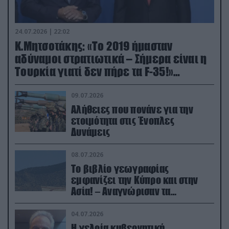
24.07.2026 | 22:02
Κ.Μητσοτάκης: «Το 2019 ήμασταν
αδύναμοι στρατιωτικά – Σήμερα είναι η
Τουρκία γιατί δεν πήρε τα F-35!»
(βίντεο)
09.07.2026
Αλήθειες που πονάνε για την
ετοιμότητα στις Ένοπλες
Δυνάμεις
08.07.2026
Το βιβλίο γεωγραφίας
εμφανίζει την Κύπρο και στην
Ασία! – Αναγνώρισαν τα
κατεχόμενα; (φωτο)
04.07.2026
Η γελοία κυβερνητική