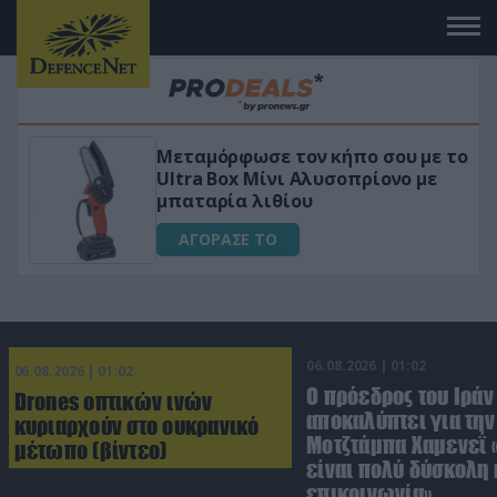
 με το
«Μαγική» φόρμουλα τριβόλι + VIP
 με
για αύξηση της λίμπιντο
ΑΓΟΡΑΣΕ ΤΟ
06.08.2026 | 01:02
06.08.2026 | 01:02
Ο πρόεδρος του Ιράν
Drones οπτικών ινών
αποκαλύπτει για την
κυριαρχούν στο ουκρανικό
Μοτζτάμπα Χαμενεΐ 
μέτωπο (βίντεο)
είναι πολύ δύσκολη 
επικοινωνία»