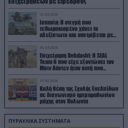
Επιχειρήσεων με εφέδρους
23.04.2026
Ισπανία: Η στιγμή που
τεθωρακισμένο χάνει το
αλεξίπτωτο και συντρίβεται με
ορμή στο έδαφος (βίντεο)
05.04.2026
Επιχείρηση Dehdasht: Η SEAL
Team 6 που είχε εξοντώσει τον
Μπιν Λάντεν ήταν αυτή που
διέσωσε τον πιλότο του F-15
15.02.2026
Καλή θέση της Σχολής Ευελπίδων
σε διαγωνισμό ημιμαραθωνίου
μάχης στον Πολωνία
ΠΥΡΑΥΛΙΚΑ ΣΥΣΤΗΜΑΤΑ