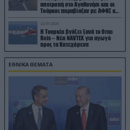
αποτροπή στο Αγαθονήσι και οι
Τούρκοι παραβίαζαν με ΑΦΝΣ και
drone
22.07.2026
Η Τουρκία βγάζει ξανά το Oruc
Reis – Νέα NAVTEX για αγωγό
προς τα Κατεχόμενα
ΕΘΝΙΚΑ ΘΕΜΑΤΑ