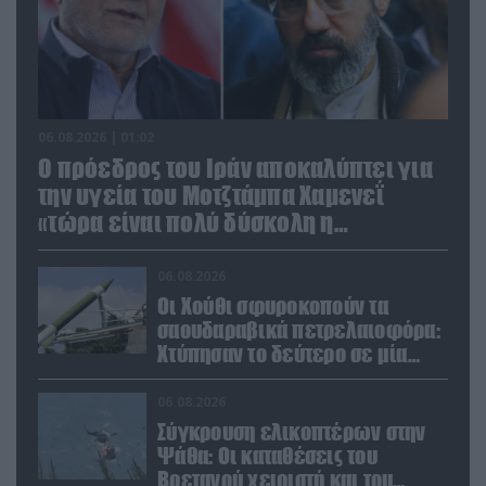
06.08.2026 | 01:02
Ο πρόεδρος του Ιράν αποκαλύπτει για
την υγεία του Μοτζτάμπα Χαμενεΐ
«τώρα είναι πολύ δύσκολη η
επικοινωνία»
06.08.2026
Οι Χούθι σφυροκοπούν τα
σαουδαραβικά πετρελαιοφόρα:
Χτύπησαν το δεύτερο σε μία
ημέρα στην Ερυθρά Θάλασσα
06.08.2026
Σύγκρουση ελικοπτέρων στην
Ψάθα: Οι καταθέσεις του
Βρετανού χειριστή και του