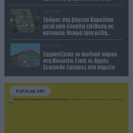
Έλληνα πιλότου από το δεύτερο
μέσο
06.08.2026
Τρόμος στη βόρεια Καρολίνα
μετά από ένοπλη επίθεση σε
κατοικία: Νεκρά τρία μέλη
οικογένειας – 4 οι τραυματίες
(upd)
06.08.2026
Σφραγίζεται το αιολικό πάρκο
στη Βοιωτία: Γιατί οι Αρχές
ξεκινούν έρευνες στο σημείο
POPULAR 24H