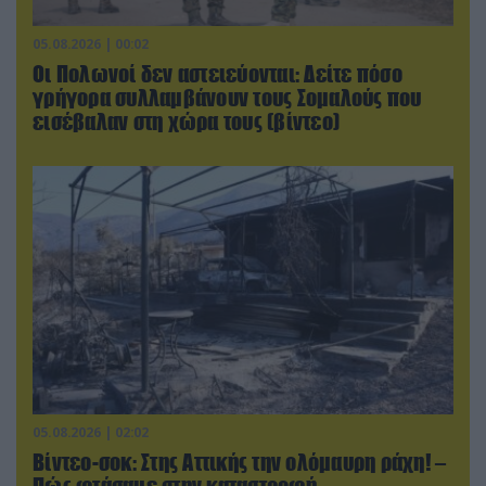
05.08.2026 | 00:02
Οι Πολωνοί δεν αστειεύονται: Δείτε πόσο
γρήγορα συλλαμβάνουν τους Σομαλούς που
εισέβαλαν στη χώρα τους (βίντεο)
05.08.2026 | 02:02
Βίντεο-σοκ: Στης Αττικής την ολόμαυρη ράχη! –
Πώς φτάσαμε στην καταστροφή