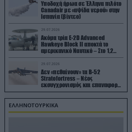
Υποδοχή ήρωα σε Έλληνα πιλότο
Canadair με «αψίδα νερού» στην
Ισπανία (βίντεο)
29.07.2026
Ακόμα τρία E-2D Advanced
Hawkeye Block II αποκτά το
αμερικανικό Ναυτικό – Στο 1,2
δισ.δολάρια το κόστος
29.07.2026
Δεν «πεθαίνουν» τα Β-52
Stratofortress – Νέος
εκσυγχρονισμός και επαναφορά
από τα «νεκροταφεία»
ΕΛΛΗΝΟΤΟΥΡΚΙΚΑ