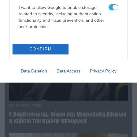
Η ανάρτηση του Αρκά για την σύγκρουση των
I want to allow Google to enable storage
δύο ελικοπτέρων Bell 214ST στην Ψάθα
related to security, including authentication
Αττικής (φωτο)
functionality and fraud prevention, and other
user protection.
CONFIRM
Data Deletion
Data Access
Privacy Policy
03.08.2026 | 12:02
Γ.Βαρβιτσιώτης: Aύριο στη Μητρόπολη Αθηνών
η κηδεία του πρώην υπουργού