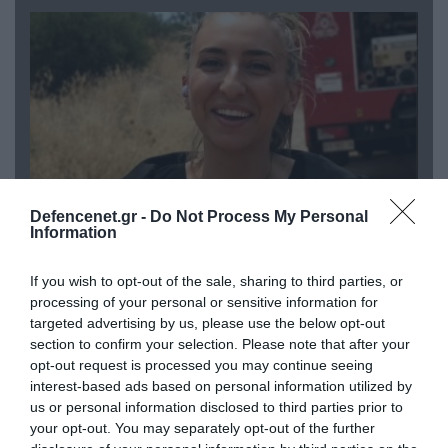
Defencenet.gr -
Do Not Process My Personal
Information
04.08.2026 | 13:02
If you wish to opt-out of the sale, sharing to third parties, or
Η ανακοίνωση του Πανελλήνιου Σωματείου
processing of your personal or sensitive information for
Πυροσβεστών για την δημοσιογράφο του OPEN
targeted advertising by us, please use the below opt-out
που γέλασε στη φωτιά
section to confirm your selection. Please note that after your
opt-out request is processed you may continue seeing
interest-based ads based on personal information utilized by
us or personal information disclosed to third parties prior to
your opt-out. You may separately opt-out of the further