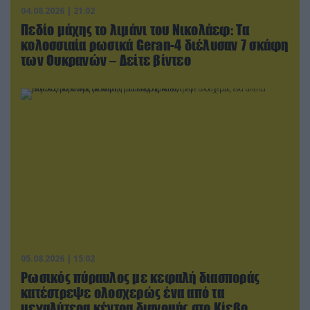
04.08.2026 | 21:02
Πεδίο μάχης το λιμάνι του Νικολάεφ: Τα
κολοσσιαία ρωσικά Geran-4 διέλυσαν 7 σκάφη
των Ουκρανών – Δείτε βίντεο
05.08.2026 | 15:02
Ρωσικός πύραυλος με κεφαλή διασποράς
κατέστρεψε ολοσχερώς ένα από τα
μεγαλύτερα κέντρα διανομής στο Κίεβο