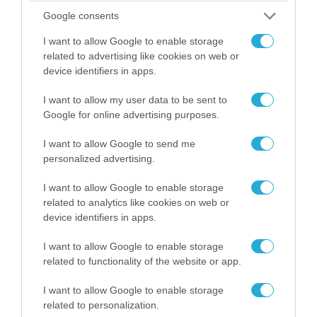
Google consents
I want to allow Google to enable storage
08.08.2026 | 09:02
related to advertising like cookies on web or
device identifiers in apps.
«Η απόλυτη τραγωδία»: Η «αιχμηρή» ανάρτηση
του Αρκά για τα τατουάζ (φωτο)
I want to allow my user data to be sent to
Google for online advertising purposes.
I want to allow Google to send me
personalized advertising.
I want to allow Google to enable storage
related to analytics like cookies on web or
device identifiers in apps.
I want to allow Google to enable storage
related to functionality of the website or app.
I want to allow Google to enable storage
07.08.2026 | 20:02
related to personalization.
Ο Γιάννης Αλαφούζος «τέλειωσε» τον