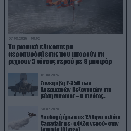
07.08.2026 | 00:02
Τα ρωσικά ελικόπτερα
αεροπυρόσβεσης που μπορούν να
ρίχνουν 5 τόνους νερού με 8 μποφόρ
01.08.2026
Συνετρίβη F-35B των
Αμερικανών Πεζοναυτών στη
βάση Miramar – Ο πιλότος
εκτινάχθηκε εγκαίρως
30.07.2026
Υποδοχή ήρωα σε Έλληνα πιλότο
Canadair με «αψίδα νερού» στην
Ισπανία (βίντεο)