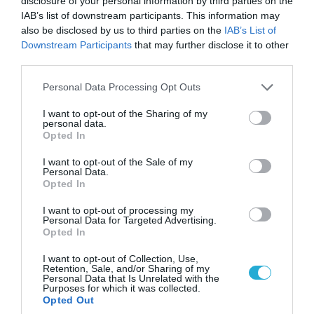
disclosure of your personal information by third parties on the
IAB’s list of downstream participants. This information may
also be disclosed by us to third parties on the
IAB’s List of
Downstream Participants
that may further disclose it to other
third parties.
Please note that this website/app uses one or more Google
Personal Data Processing Opt Outs
services and may gather and store information including but
not limited to your visit or usage behaviour. You may click to
I want to opt-out of the Sharing of my
personal data.
grant or deny consent to Google and its third-party tags to
09.08.2026 | 17:02
Opted In
use your data for below specified purposes in below Google
ΣΥΡΙΖΑ για υποκλοπές: «Το (παρα)κράτος της ΝΔ
consent section.
I want to opt-out of the Sale of my
έχει συνέχεια και συνέπεια»
Personal Data.
Opted In
I want to opt-out of processing my
Personal Data for Targeted Advertising.
Opted In
I want to opt-out of Collection, Use,
Retention, Sale, and/or Sharing of my
Personal Data that Is Unrelated with the
Purposes for which it was collected.
Opted Out