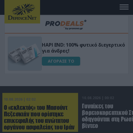
Μεταμόρφωσε τον κήπο σου με το
ικό
Ultra Box Μίνι Αλυσοπρίονο με
μπαταρία λιθίου
ΑΓΟΡΑΣΕ ΤΟ
10.08.2026 | 00:02
10.08.2026 | 02:02
Γυναίκες του
Ο «εκλεκτός» του Μασούντ
βορειοκορεατικού Σ
Πεζεσκιάν που ορίστηκε
οδηγούνται στη Ρωσί
επικεφαλής του ανώτατου
βίντεο
οργάνου ασφαλείας του Ιράν