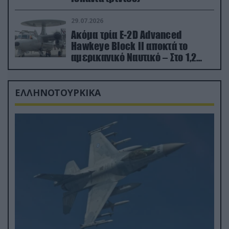
29.07.2026
Ακόμα τρία E-2D Advanced
Hawkeye Block II αποκτά το
αμερικανικό Ναυτικό – Στο 1,2
δισ.δολάρια το κόστος
ΕΛΛΗΝΟΤΟΥΡΚΙΚΑ