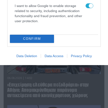
Κωνσταντίνο Ζούλα από τον ΣΚΑΪ – Ο λόγος της
I want to allow Google to enable storage
απομάκρυνσής του
related to security, including authentication
functionality and fraud prevention, and other
user protection.
CONFIRM
Data Deletion
Data Access
Privacy Policy
06.08.2026 | 14:02
«Επιχείρηση ελεύθερα πεζοδρόμια» στην
Αθήνα: Απομακρύνθηκαν παράνομα
αντικείμενα από κοινόχρηστους χώρους