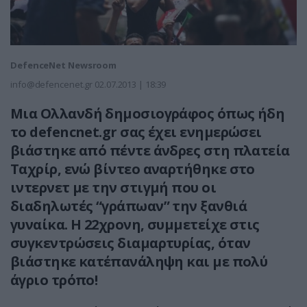
DefenceNet Newsroom
info@defencenet.gr
02.07.2013 | 18:39
Μια Ολλανδή δημοσιογράφος όπως ήδη
το defencnet.gr σας έχει ενημερώσει
βιάστηκε από πέντε άνδρες στη πλατεία
Ταχρίρ, ενώ βίντεο αναρτήθηκε στο
ιντερνετ με την στιγμή που οι
διαδηλωτές “γράπωαν” την ξανθιά
γυναίκα. H 22χρονη, συμμετείχε στις
συγκεντρώσεις διαμαρτυρίας, όταν
βιάστηκε κατ΄επανάληψη και με πολύ
άγριο τρόπο!