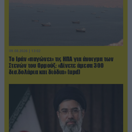
09.08.2026 | 13:02
Το Ιράν «παγώνει» τις ΗΠΑ για άνοιγμα των
Στενών του Ορμούζ: «Δίνετε άμεσα 300
δισ.δολάρια και διόδια» (upd)