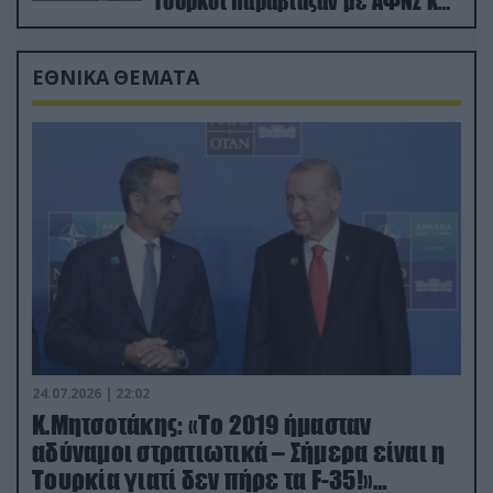
Τούρκοι παραβίαζαν με ΑΦΝΣ και
drone
ΕΘΝΙΚΑ ΘΕΜΑΤΑ
24.07.2026 | 22:02
Κ.Μητσοτάκης: «Το 2019 ήμασταν
αδύναμοι στρατιωτικά – Σήμερα είναι η
Τουρκία γιατί δεν πήρε τα F-35!»