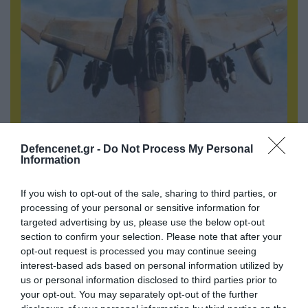
Defencenet.gr -
09.08.2026 | 14:02
Do Not Process My Personal
Information
Το Ιράν ενεργοποιεί τα F-4 Phantom για
βομβαρδισμούς: Τα αμερικανικά μαχητικά σε
If you wish to opt-out of the sale, sharing to third parties, or
ετοιμότητα να χτυπήσουν Αμερικανούς
processing of your personal or sensitive information for
targeted advertising by us, please use the below opt-out
section to confirm your selection. Please note that after your
ΠΟΛΙΤΙΚΗ
opt-out request is processed you may continue seeing
interest-based ads based on personal information utilized by
us or personal information disclosed to third parties prior to
your opt-out. You may separately opt-out of the further