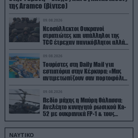
της Aramco (βίντεο)
09.08.2026
Νεοσύλλεκτοι Ουκρανοί
στρατιώτες και υπάλληλοι της
TCC έτρεχαν πανικόβλητοι αλλά…
εξοντώθηκαν – Δείτε βίντεο
09.08.2026
Τουρίστες στη Daily Mail για
εστιατόρια στην Κέρκυρα: «Μας
αντιμετωπίζουν σαν πορτοφόλια
με πόδια»
09.08.2026
Πεδίο μάχης η Μαύρη Θάλασσα:
Ανελέητο κυνηγητό ρωσικού Ka-
52 με ουκρανικά FP-1 & τους
Τούρκους να τραβάνε… βίντεο
ΝΑΥΤΙΚΟ