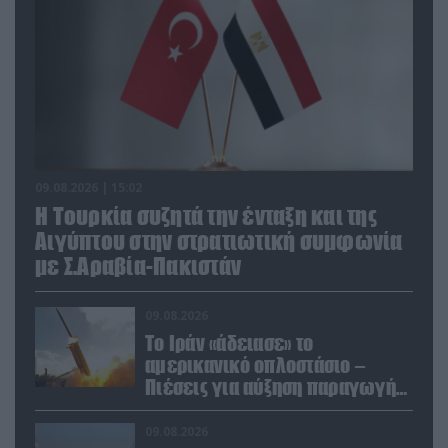
09.08.2026 | 15:02
Η Τουρκία συζητά την ένταξη και της
Αιγύπτου στην στρατιωτική συμφωνία
με Σ.Αραβία-Πακιστάν
09.08.2026
Το Ιράν «άδειασε» το
αμερικανικό οπλοστάσιο –
Πιέσεις για αύξηση παραγωγής
Patriot και THAAD
09.08.2026