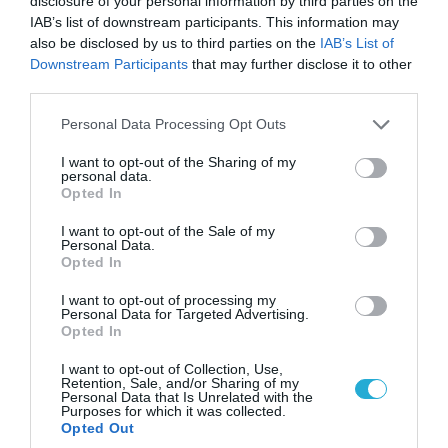
disclosure of your personal information by third parties on the
ΣΥΡΙΖΑ για υποκλοπές: «Το (παρα)κράτος της ΝΔ
IAB’s list of downstream participants. This information may
έχει συνέχεια και συνέπεια»
also be disclosed by us to third parties on the
IAB’s List of
Downstream Participants
that may further disclose it to other
third parties.
Please note that this website/app uses one or more Google
Personal Data Processing Opt Outs
services and may gather and store information including but
not limited to your visit or usage behaviour. You may click to
I want to opt-out of the Sharing of my
personal data.
grant or deny consent to Google and its third-party tags to
Opted In
use your data for below specified purposes in below Google
consent section.
I want to opt-out of the Sale of my
Personal Data.
Opted In
I want to opt-out of processing my
Personal Data for Targeted Advertising.
08.08.2026 | 09:02
Opted In
«Η απόλυτη τραγωδία»: Η «αιχμηρή» ανάρτηση
του Αρκά για τα τατουάζ (φωτο)
I want to opt-out of Collection, Use,
Retention, Sale, and/or Sharing of my
Personal Data that Is Unrelated with the
Purposes for which it was collected.
Opted Out