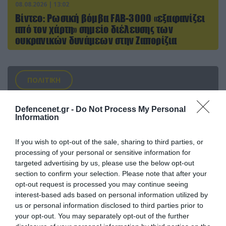
08.08.2026 | 13:02
Βίντεο: Ρωσική βόμβα FAB-3000 «εξαφανίζει
από τον χάρτη» σημείο διέλευσης των
ουκρανικών δυνάμεων στην Ζαπορίζια
ΠΟΛΙΤΙΚΗ
Defencenet.gr -
Do Not Process My Personal
Information
If you wish to opt-out of the sale, sharing to third parties, or
processing of your personal or sensitive information for
targeted advertising by us, please use the below opt-out
section to confirm your selection. Please note that after your
opt-out request is processed you may continue seeing
interest-based ads based on personal information utilized by
us or personal information disclosed to third parties prior to
your opt-out. You may separately opt-out of the further
09.08.2026 | 17:02