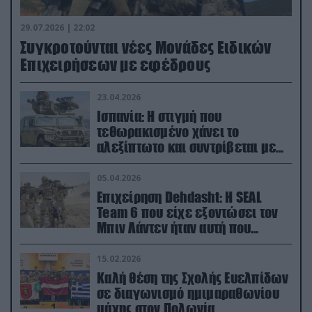
29.07.2026 | 22:02
Συγκροτούνται νέες Μονάδες Ειδικών
Επιχειρήσεων με εφέδρους
23.04.2026
Ισπανία: Η στιγμή που
τεθωρακισμένο χάνει το
αλεξίπτωτο και συντρίβεται με
ορμή στο έδαφος (βίντεο)
05.04.2026
Επιχείρηση Dehdasht: Η SEAL
Team 6 που είχε εξοντώσει τον
Μπιν Λάντεν ήταν αυτή που
διέσωσε τον πιλότο του F-15
15.02.2026
Καλή θέση της Σχολής Ευελπίδων
σε διαγωνισμό ημιμαραθωνίου
μάχης στον Πολωνία