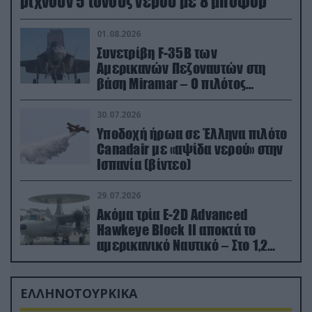
ρίχνουν 5 τόνους νερού με 8 μποφόρ
01.08.2026
Συνετρίβη F-35B των
Αμερικανών Πεζοναυτών στη
βάση Miramar – Ο πιλότος
εκτινάχθηκε εγκαίρως
30.07.2026
Υποδοχή ήρωα σε Έλληνα πιλότο
Canadair με «αψίδα νερού» στην
Ισπανία (βίντεο)
29.07.2026
Ακόμα τρία E-2D Advanced
Hawkeye Block II αποκτά το
αμερικανικό Ναυτικό – Στο 1,2
δισ.δολάρια το κόστος
ΕΛΛΗΝΟΤΟΥΡΚΙΚΑ