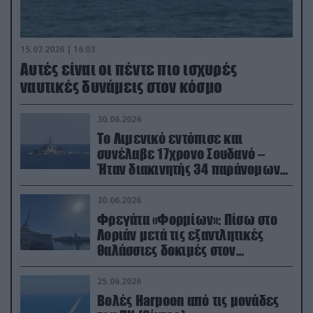
15.07.2026 | 16:03
Aυτές είναι οι πέντε πιο ισχυρές
ναυτικές δυνάμεις στον κόσμο
30.06.2026
Το Λιμενικό εντόπισε και
συνέλαβε 17χρονο Σουδανό –
Ήταν διακινητής 34 παράνομων
μεταναστών
30.06.2026
Φρεγάτα «Φορμίων»: Πίσω στο
Λοριάν μετά τις εξαντλητικές
θαλάσσιες δοκιμές στον
απαιτητικό Βισκαϊκό
25.06.2026
Βολές Harpoon από τις μονάδες