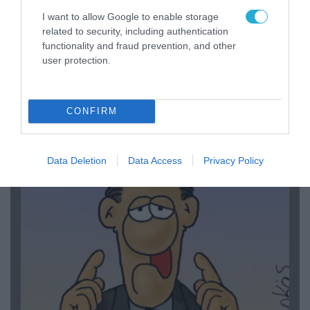
I want to allow Google to enable storage
related to security, including authentication
functionality and fraud prevention, and other
user protection.
06.08.2026 | 14:02
«Επιχείρηση ελεύθερα πεζοδρόμια» στην
CONFIRM
Αθήνα: Απομακρύνθηκαν παράνομα
αντικείμενα από κοινόχρηστους χώρους
Data Deletion
Data Access
Privacy Policy