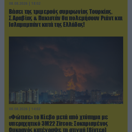
08.08.2026 | 18:02
Βάσει της τριμερούς συμφωνίας Τουρκίας,
Σ.Αραβίας & Πακιστάν θα πολεμήσουν Ριάντ και
Ισλαμαμπάντ κατά της Ελλάδας!
08.08.2026 | 14:02
«Φώτισε» το Κίεβο μετά από χτύπημα με
υπερηχητικό 3M22 Zircon: Σοκαρισμένος
Ουκρανός κατέγραψε τη στιγμή (βίντεο)