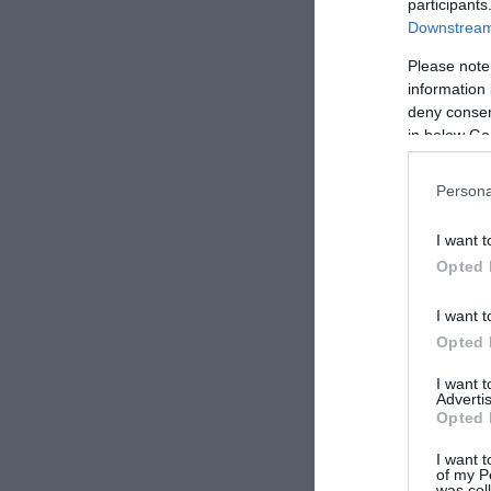
participants
Downstream 
ΣΧΟΛΙΑΣΤΕ Τ
Please note
information 
deny consent
in below Go
Persona
I want t
Opted 
I want t
Opted 
I want 
Advertis
Opted 
I want t
of my P
was col