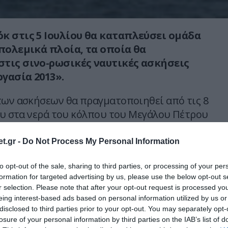
κ στις 5 Ιουλίου θα καταπλεύσει ομάδα
 πολεμικά πλοία, τα οποία θα
τις σινο-ρωσικές ναυτικές ασκήσεις
γασία 2013».
των ασκήσεων θα πραγματοποιηθεί από τις 8
ίου στα νερά του κόλπου του Μεγάλου Πέτρου
Ιαπωνίας. Και από τις δύο πλευρές θα
ρίπου 20 πλοία, αεροσκάφη και ελικόπτερα.
t.gr -
Do Not Process My Personal Information
από τις 27 Ιουλίου μέχρι στις 15 Αυγούστου
to opt-out of the sale, sharing to third parties, or processing of your per
formation for targeted advertising by us, please use the below opt-out s
ο έδαφος της Ρωσίας, οι ρωσο-κινεζικες
r selection. Please note that after your opt-out request is processed y
ές ασκήσεις «Ειρηνική αποστολή 2013».
eing interest-based ads based on personal information utilized by us or
disclosed to third parties prior to your opt-out. You may separately opt-
 defencenet.gr
losure of your personal information by third parties on the IAB’s list of