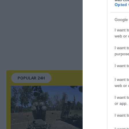
Opted 
Google 
I want t
web or d
I want t
purpose
I want 
POPULAR 24H
I want t
web or d
I want t
or app.
I want t
I want t