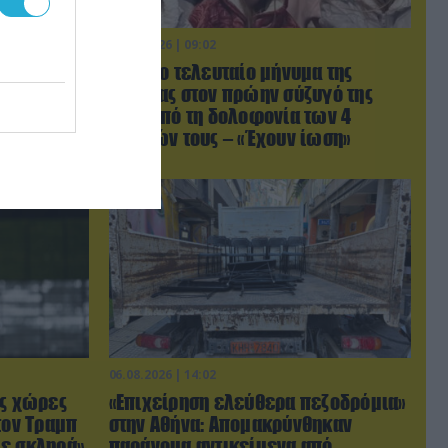
06.08.2026 | 09:02
τανάστης
ΗΠΑ: Το τελευταίο μήνυμα της
 στάση
μητέρας στον πρώην σύζυγό της
είλησε ότι
πριν από τη δολοφονία των 4
παιδιών τους – «Έχουν ίωση»
06.08.2026 | 14:02
ις χώρες
«Επιχείρηση ελεύθερα πεζοδρόμια»
τον Τραμπ
στην Αθήνα: Απομακρύνθηκαν
με σκληρά»
παράνομα αντικείμενα από