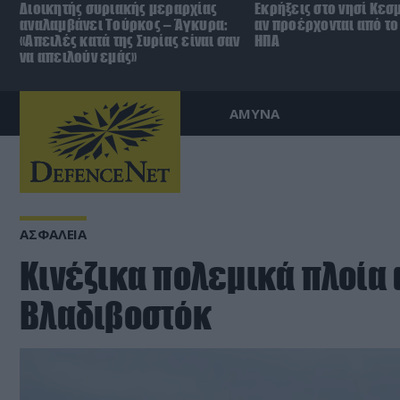
Διοικητής συριακής μεραρχίας
Εκρήξεις στο νησί Κεσ
αναλαμβάνει Τούρκος – Άγκυρα:
αν προέρχονται από το 
«Απειλές κατά της Συρίας είναι σαν
ΗΠΑ
να απειλούν εμάς»
ΑΜΥΝΑ
ΑΣΦΑΛΕΙΑ
Κινέζικα πολεμικά πλοία 
Βλαδιβοστόκ