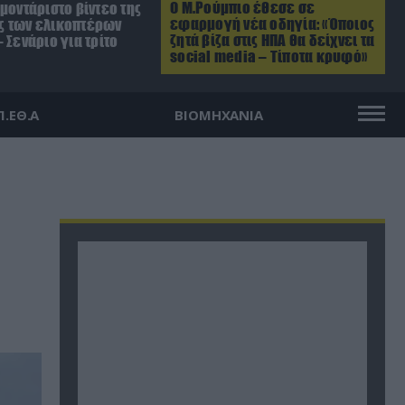
Ο Μ.Ρούμπιο έθεσε σε
μοντάριστο βίντεο της
εφαρμογή νέα οδηγία: «Όποιος
 των ελικοπτέρων
ζητά βίζα στις ΗΠΑ θα δείχνει τα
 Σενάριο για τρίτο
social media – Τίποτα κρυφό»
Π.ΕΘ.Α
ΒΙΟΜΗΧΑΝΙΑ