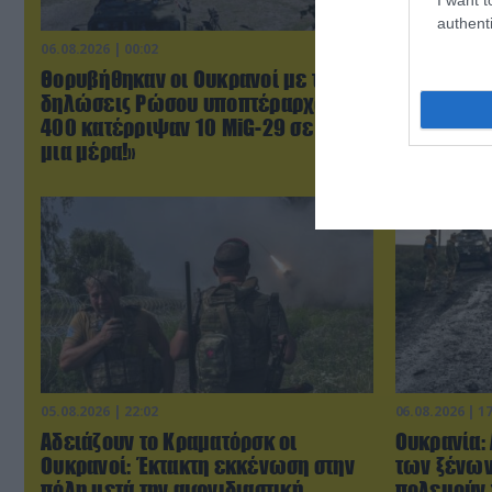
authenti
06.08.2026 | 00:02
05.08.2026 | 2
Θορυβήθηκαν οι Ουκρανοί με τις
Το Ομάν σ
δηλώσεις Ρώσου υποπτέραρχου: «S-
του Ορμούζ
400 κατέρριψαν 10 MiG-29 σε μόλις
κυριαρχία
μια μέρα!»
συμφωνί
05.08.2026 | 22:02
06.08.2026 | 1
Αδειάζουν το Κραματόρσκ οι
Ουκρανία:
Ουκρανοί: Έκτακτη εκκένωση στην
των ξένων
πόλη μετά την αιφνιδιαστική
πολεμούν 