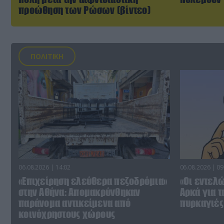
προώθηση των Ρώσων (βίντεο)
ΠΟΛΙΤΙΚΗ
06.08.2026 | 14:02
06.08.2026 | 09
«Επιχείρηση ελεύθερα πεζοδρόμια»
«Οι εντελώ
στην Αθήνα: Απομακρύνθηκαν
Αρκά για τ
παράνομα αντικείμενα από
πυρκαγιές 
κοινόχρηστους χώρους