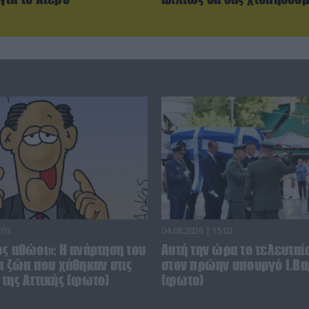
:03
04.08.2026 | 15:02
ς αθώοι»: Η ανάρτηση του
Αυτή την ώρα το τελευταίο
α ζώα που χάθηκαν στις
στον πρώην υπουργό Ι.Βα
της Αττικής (φωτο)
(φωτο)