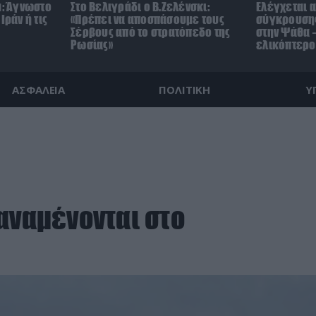
μ: Άγνωστο
Στο Βελιγράδι ο Β.Ζελένσκι:
Ελέγχεται α
Ιράν ή τις
«Πρέπει να αποσπάσουμε τους
σύγκρουσης
Σέρβους από το στρατόπεδο της
στην Ψάθα –
Ρωσίας»
ελικόπτερο
ΑΣΦΑΛΕΙΑ
ΠΟΛΙΤΙΚΗ
Υ
αναμένονται στο