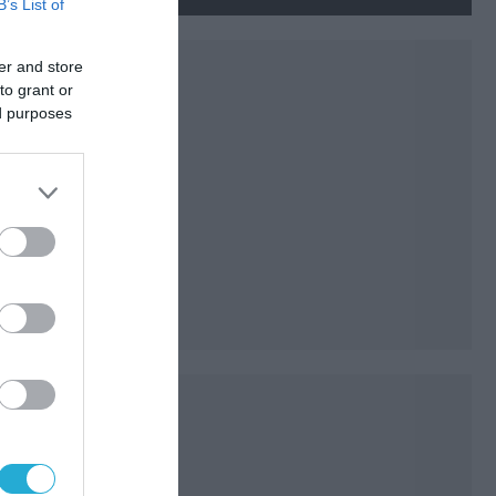
νεκρούς και τραυματίες
B’s List of
(βίντεο)
er and store
to grant or
ed purposes