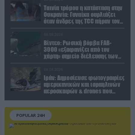
Ταινία τρόμου η κατάσταση στην
Ουκρανία: Γυναίκα ουρλιάζει
όταν άνδρες της TCC πήραν τον
σύντροφό της (βίντεο)
08.08.2026
Βίντεο: Ρωσική βόμβα FAB-
3000 «εξαφανίζει από τον
χάρτη» σημείο διέλευσης των
ουκρανικών δυνάμεων στην
Ζαπορίζια
08.08.2026
Ιράν: Δημοσίευσε φωτογραφίες
αμερικανικών και ισραηλινών
αεροσκαφών & drones που
καταρρίφθηκαν
POPULAR 24H