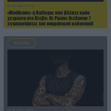
07.08.2026 | 23:02
«Μούδιασε» η Naftogaz που βλέπει κρύο
χειμώνα στο Κίεβο: Οι Ρώσοι διέλυσαν 7
εγκαταστάσεις του ουκρανικού κολοσσού!
ΠΟΛΙΤΙΚΗ
08.08.2026 | 09:02