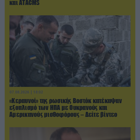
και ΑΤΑCMS
07.08.2026 | 18:02
«Κεραυνοί» της ρωσικής Βοστόκ κατέκαψαν
εξοπλισμό των ΗΠΑ με Ουκρανούς και
Αμερικανούς μισθοφόρους – Δείτε βίντεο