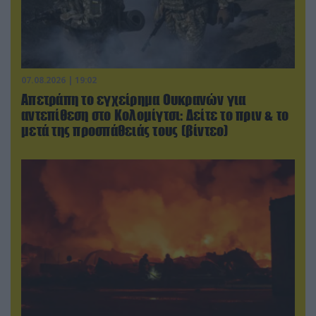
07.08.2026 | 19:02
Απετράπη το εγχείρημα Ουκρανών για
αντεπίθεση στο Κολομίγτσι: Δείτε το πριν & το
μετά της προσπάθειάς τους (βίντεο)