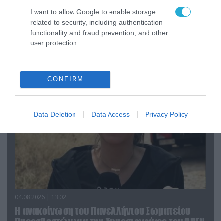
I want to allow Google to enable storage
related to security, including authentication
04.08.2026 | 15:02
functionality and fraud prevention, and other
user protection.
Αυτή την ώρα το τελευταίο «αντίο» στον πρώην
υπουργό Ι.Βαρβιτσιώτη (φωτο)
CONFIRM
Data Deletion
Data Access
Privacy Policy
04.08.2026 | 13:02
Η ανακοίνωση του Πανελλήνιου Σωματείου