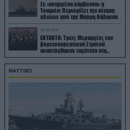
Σε «αναμμένα κάρβουνα» η
Τουρκία: Περιορίζει την κίνηση
πλοίων από την Μαύρη Θάλασσα
08.08.2026
ΕΚΤΑΚΤΟ: Τρεις Μεραρχίες του
βορειοκορεατικού Στρατού
αναπτύχθηκαν ταχύτατα στη
Ρωσία
ΝΑΥΤΙΚΟ