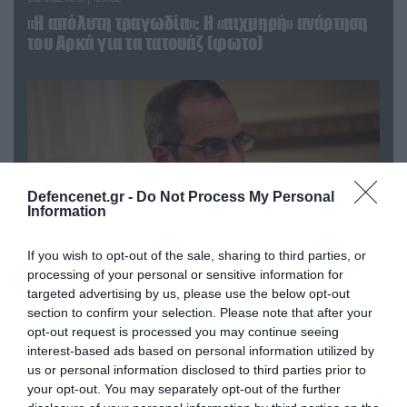
«Η απόλυτη τραγωδία»: Η «αιχμηρή» ανάρτηση
του Αρκά για τα τατουάζ (φωτο)
Defencenet.gr -
Do Not Process My Personal
Information
If you wish to opt-out of the sale, sharing to third parties, or
processing of your personal or sensitive information for
targeted advertising by us, please use the below opt-out
07.08.2026 | 20:02
section to confirm your selection. Please note that after your
Ο Γιάννης Αλαφούζος «τέλειωσε» τον
opt-out request is processed you may continue seeing
Κωνσταντίνο Ζούλα από τον ΣΚΑΪ – Ο λόγος της
interest-based ads based on personal information utilized by
απομάκρυνσής του
us or personal information disclosed to third parties prior to
your opt-out. You may separately opt-out of the further