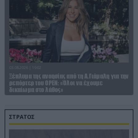
03.08.2026 | 19:02
Ξέπλυμα της ανοησίας από τη Α.Γιάμαλη για την
ρεπόρτερ του ΟΡΕΝ: «Όλοι να έχουμε
δικαίωμα στο λάθος»
ΣΤΡΑΤΟΣ