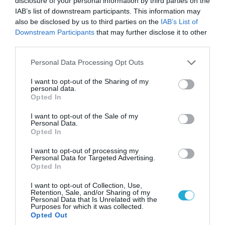
disclosure of your personal information by third parties on the
IAB’s list of downstream participants. This information may
also be disclosed by us to third parties on the
IAB’s List of
Downstream Participants
that may further disclose it to other
third parties.
Please note that this website/app uses one or more Google
Personal Data Processing Opt Outs
services and may gather and store information including but
not limited to your visit or usage behaviour. You may click to
I want to opt-out of the Sharing of my
personal data.
grant or deny consent to Google and its third-party tags to
Opted In
use your data for below specified purposes in below Google
consent section.
I want to opt-out of the Sale of my
06.08.2026 | 14:02
Personal Data.
Opted In
«Επιχείρηση ελεύθερα πεζοδρόμια» στην
Αθήνα: Απομακρύνθηκαν παράνομα
I want to opt-out of processing my
αντικείμενα από κοινόχρηστους χώρους
Personal Data for Targeted Advertising.
Opted In
I want to opt-out of Collection, Use,
Retention, Sale, and/or Sharing of my
Personal Data that Is Unrelated with the
Purposes for which it was collected.
Opted Out