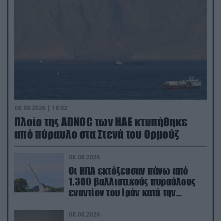
08.08.2026 | 18:02
Πλοίο της ADNOC των ΗΑΕ κτυπήθηκε
από πύραυλο στα Στενά του Ορμούζ
08.08.2026
Οι ΗΠΑ εκτόξευσαν πάνω από
1.300 βαλλιστικούς πυραύλους
εναντίον του Ιράν κατά την
διάρκεια του πολέμου
08.08.2026