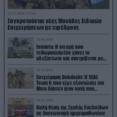
29.07.2026 | 22:02
Συγκροτούνται νέες Μονάδες Ειδικών
Επιχειρήσεων με εφέδρους
23.04.2026
Ισπανία: Η στιγμή που
τεθωρακισμένο χάνει το
αλεξίπτωτο και συντρίβεται με
ορμή στο έδαφος (βίντεο)
05.04.2026
Επιχείρηση Dehdasht: Η SEAL
Team 6 που είχε εξοντώσει τον
Μπιν Λάντεν ήταν αυτή που
διέσωσε τον πιλότο του F-15
15.02.2026
Καλή θέση της Σχολής Ευελπίδων
σε διαγωνισμό ημιμαραθωνίου