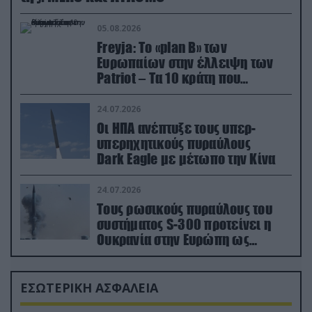
05.08.2026
Freyja: Το «plan Β» των
Ευρωπαίων στην έλλειψη των
Patriot – Τα 10 κράτη που
συμμετέχουν στο δίκτυο
συνεργασίας
24.07.2026
Οι ΗΠΑ ανέπτυξε τους υπερ-
υπερηχητικούς πυραύλους
Dark Eagle με μέτωπο την Κίνα
24.07.2026
Τους ρωσικούς πυραύλους του
συστήματος S-300 προτείνει η
Ουκρανία στην Ευρώπη ως
αντιβαλλιστικό σύστημα
ΕΣΩΤΕΡΙΚΗ ΑΣΦΑΛΕΙΑ