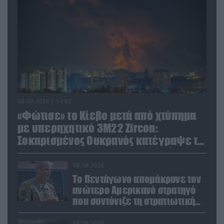
08.08.2026 | 14:02
«Φώτισε» το Κίεβο μετά από χτύπημα
με υπερηχητικό 3M22 Zircon:
Σοκαρισμένος Ουκρανός κατέγραψε τη
στιγμή (βίντεο)
08.08.2026
Το Πεντάγωνο απομάκρυνε τον
ανώτερο Αμερικανό στρατηγό
που συντόνιζε τη στρατιωτική
βοήθεια προς την Ουκρανία
08.08.2026