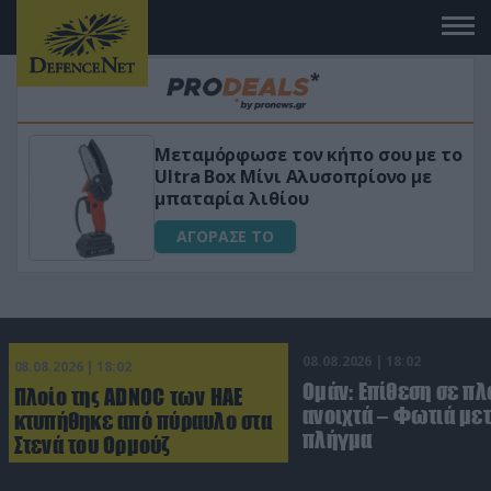
μόρφωσε τον κήπο σου με το
«Μαγική» φ
a Box Μίνι Αλυσοπρίονο με
για αύξηση
αρία λιθίου
ΑΓΟΡΑΣΕ
ΟΡΑΣΕ ΤΟ
08.08.2026 | 18:02
08.08.2026 | 18:02
Ομάν: Επίθεση σε πλ
Πλοίο της ADNOC των ΗΑΕ
ανοιχτά – Φωτιά με
κτυπήθηκε από πύραυλο στα
πλήγμα
Στενά του Ορμούζ