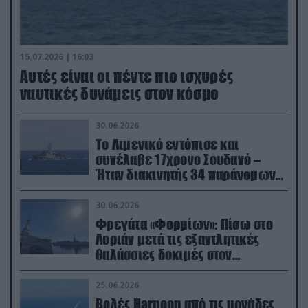
15.07.2026 | 16:03
Aυτές είναι οι πέντε πιο ισχυρές
ναυτικές δυνάμεις στον κόσμο
30.06.2026
Το Λιμενικό εντόπισε και
συνέλαβε 17χρονο Σουδανό –
Ήταν διακινητής 34 παράνομων
μεταναστών
30.06.2026
Φρεγάτα «Φορμίων»: Πίσω στο
Λοριάν μετά τις εξαντλητικές
θαλάσσιες δοκιμές στον
απαιτητικό Βισκαϊκό
25.06.2026
Βολές Harpoon από τις μονάδες