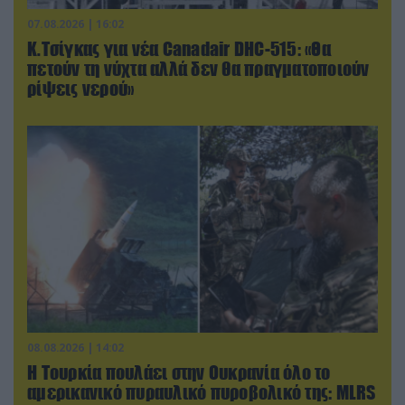
07.08.2026 | 16:02
Κ.Τσίγκας για νέα Canadair DHC-515: «Θα
πετούν τη νύχτα αλλά δεν θα πραγματοποιούν
ρίψεις νερού»
08.08.2026 | 14:02
Η Τουρκία πουλάει στην Ουκρανία όλο το
αμερικανικό πυραυλικό πυροβολικό της: MLRS