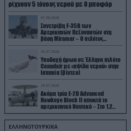
ρίχνουν 5 τόνους νερού με 8 μποφόρ
01.08.2026
Συνετρίβη F-35B των
Αμερικανών Πεζοναυτών στη
βάση Miramar – Ο πιλότος
εκτινάχθηκε εγκαίρως
30.07.2026
Υποδοχή ήρωα σε Έλληνα πιλότο
Canadair με «αψίδα νερού» στην
Ισπανία (βίντεο)
29.07.2026
Ακόμα τρία E-2D Advanced
Hawkeye Block II αποκτά το
αμερικανικό Ναυτικό – Στο 1,2
δισ.δολάρια το κόστος
ΕΛΛΗΝΟΤΟΥΡΚΙΚΑ