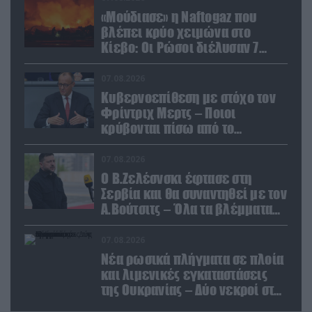
«Μούδιασε» η Naftogaz που
βλέπει κρύο χειμώνα στο
Κίεβο: Οι Ρώσοι διέλυσαν 7
εγκαταστάσεις του ουκρανικού
κολοσσού!
07.08.2026
Κυβερνοεπίθεση με στόχο τον
Φρίντριχ Μερτς – Ποιοι
κρύβονται πίσω από το
παραποιημένο βίντεο
07.08.2026
Ο Β.Ζελέσνσκι έφτασε στη
Σερβία και θα συναντηθεί με τον
Α.Βούτσιτς – Όλα τα βλέμματα
στις σχέσεις με τη Ρωσία
07.08.2026
Νέα ρωσικά πλήγματα σε πλοία
και λιμενικές εγκαταστάσεις
της Ουκρανίας – Δύο νεκροί στην
Κριμαία