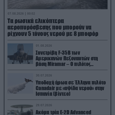
07.08.2026 | 00:02
Τα ρωσικά ελικόπτερα
αεροπυρόσβεσης που μπορούν να
ρίχνουν 5 τόνους νερού με 8 μποφόρ
01.08.2026
Συνετρίβη F-35B των
Αμερικανών Πεζοναυτών στη
βάση Miramar – Ο πιλότος
εκτινάχθηκε εγκαίρως
30.07.2026
Υποδοχή ήρωα σε Έλληνα πιλότο
Canadair με «αψίδα νερού» στην
Ισπανία (βίντεο)
29.07.2026
Ακόμα τρία E-2D Advanced