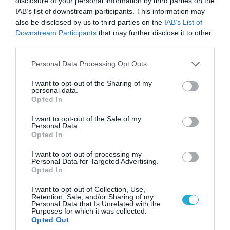
disclosure of your personal information by third parties on the
IAB’s list of downstream participants. This information may
also be disclosed by us to third parties on the
IAB’s List of
Downstream Participants
that may further disclose it to other
third parties.
Please note that this website/app uses one or more Google
Personal Data Processing Opt Outs
services and may gather and store information including but
not limited to your visit or usage behaviour. You may click to
I want to opt-out of the Sharing of my
personal data.
grant or deny consent to Google and its third-party tags to
Opted In
use your data for below specified purposes in below Google
07.08.2026 | 02:02
consent section.
Στο Βελιγράδι ο Β.Ζελένσκι: «Πρέπει να
I want to opt-out of the Sale of my
Personal Data.
αποσπάσουμε τους Σέρβους από το
Opted In
στρατόπεδο της Ρωσίας»
I want to opt-out of processing my
Personal Data for Targeted Advertising.
Opted In
I want to opt-out of Collection, Use,
Retention, Sale, and/or Sharing of my
Personal Data that Is Unrelated with the
Purposes for which it was collected.
Opted Out