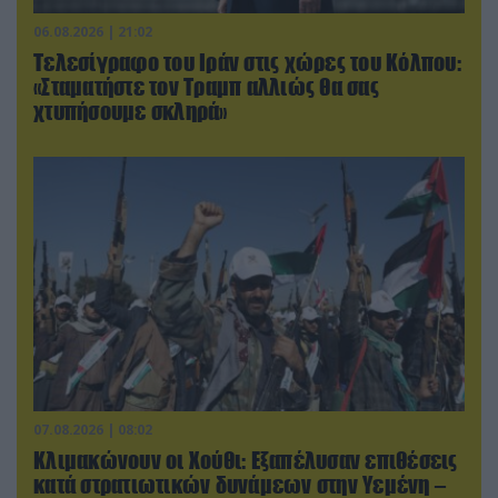
06.08.2026 | 21:02
Τελεσίγραφο του Ιράν στις χώρες του Κόλπου:
«Σταματήστε τον Τραμπ αλλιώς θα σας
χτυπήσουμε σκληρά»
07.08.2026 | 08:02
Κλιμακώνουν οι Χούθι: Eξαπέλυσαν επιθέσεις
κατά στρατιωτικών δυνάμεων στην Υεμένη –