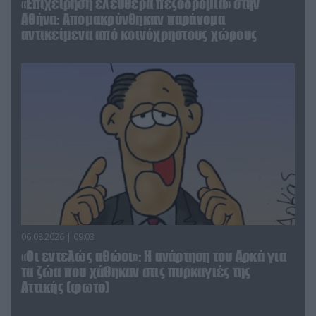
«Επιχείρηση ελεύθερα πεζοδρόμια» στην
Αθήνα: Απομακρύνθηκαν παράνομα
αντικείμενα από κοινόχρηστους χώρους
06.08.2026 | 09:03
«Οι εντελώς αθώοι»: Η ανάρτηση του Αρκά για
τα ζώα που χάθηκαν στις πυρκαγιές της
Αττικής (φωτο)