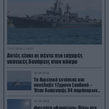
15.07.2026 | 16:03
Aυτές είναι οι πέντε πιο ισχυρές
ναυτικές δυνάμεις στον κόσμο
30.06.2026
Το Λιμενικό εντόπισε και
συνέλαβε 17χρονο Σουδανό –
Ήταν διακινητής 34 παράνομων
μεταναστών
30.06.2026
Φρεγάτα «Φορμίων»: Πίσω στο