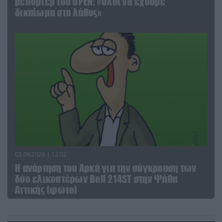
ρεπόρτερ του ΟΡΕΝ: «Όλοι να έχουμε
δικαίωμα στο λάθος»
03.08.2026 | 12:02
Η ανάρτηση του Αρκά για την σύγκρουση των
δύο ελικοπτέρων Bell 214ST στην Ψάθα
Αττικής (φωτο)