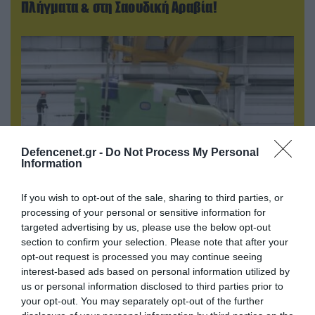
Πλήγματα & στη Σαουδική Αραβία!
Defencenet.gr -
Do Not Process My Personal
Information
If you wish to opt-out of the sale, sharing to third parties, or
07.08.2026 | 16:02
processing of your personal or sensitive information for
Κ.Τσίγκας για νέα Canadair DHC-515: «Θα
targeted advertising by us, please use the below opt-out
πετούν τη νύχτα αλλά δεν θα πραγματοποιούν
section to confirm your selection. Please note that after your
ρίψεις νερού»
opt-out request is processed you may continue seeing
interest-based ads based on personal information utilized by
us or personal information disclosed to third parties prior to
your opt-out. You may separately opt-out of the further