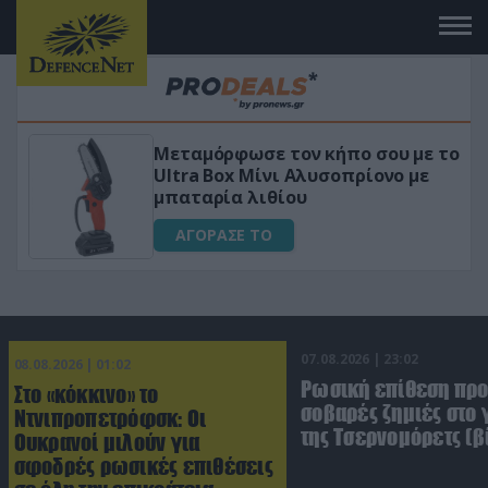
Μεταμόρφωσε τον κήπο σου με το
ικό
Ultra Box Μίνι Αλυσοπρίονο με
μπαταρία λιθίου
ΑΓΟΡΑΣΕ ΤΟ
07.08.2026 | 23:02
08.08.2026 | 01:02
Ρωσική επίθεση πρ
Στο «κόκκινο» το
σοβαρές ζημιές στο
Ντνιπροπετρόφσκ: Οι
της Τσερνομόρετς (β
Ουκρανοί μιλούν για
σφοδρές ρωσικές επιθέσεις