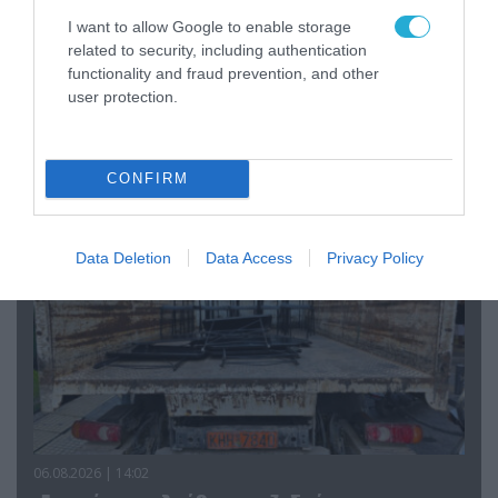
I want to allow Google to enable storage
related to security, including authentication
functionality and fraud prevention, and other
07.08.2026 | 20:02
user protection.
Ο Γιάννης Αλαφούζος «τέλειωσε» τον
Κωνσταντίνο Ζούλα από τον ΣΚΑΪ – Ο λόγος της
απομάκρυνσής του
CONFIRM
Data Deletion
Data Access
Privacy Policy
06.08.2026 | 14:02