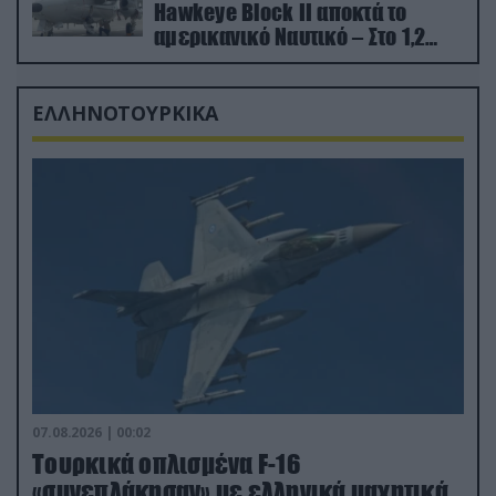
Hawkeye Block II αποκτά το
αμερικανικό Ναυτικό – Στο 1,2
δισ.δολάρια το κόστος
ΕΛΛΗΝΟΤΟΥΡΚΙΚΑ
07.08.2026 | 00:02
Τουρκικά οπλισμένα F-16
«συνεπλάκησαν» με ελληνικά μαχητικά