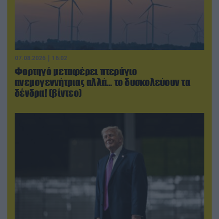
07.08.2026 | 16:02
Φορτηγό μεταφέρει πτερύγιο
ανεμογεννήτριας αλλά… το δυσκολεύουν τα
δένδρα! (βίντεο)