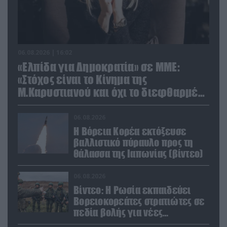
06.08.2026 | 16:02
«Ελπίδα για Δημοκρατία» σε ΜΜΕ:
«Στόχος είναι το Κίνημα της
Μ.Καρυστιανού και όχι το διεφθαρμένο
σύστημα εξουσίας»
06.08.2026
Η Βόρεια Κορέα εκτόξευσε
βαλλιστικό πύραυλο προς τη
θάλασσα της Ιαπωνίας (βίντεο)
06.08.2026
Βίντεο: Η Ρωσία εκπαιδεύει
Βορειοκορεάτες στρατιώτες σε
πεδία βολής για νέες
επιχειρήσεις