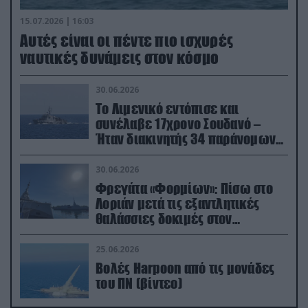
15.07.2026 | 16:03
Aυτές είναι οι πέντε πιο ισχυρές
ναυτικές δυνάμεις στον κόσμο
30.06.2026
Το Λιμενικό εντόπισε και
συνέλαβε 17χρονο Σουδανό –
Ήταν διακινητής 34 παράνομων
μεταναστών
30.06.2026
Φρεγάτα «Φορμίων»: Πίσω στο
Λοριάν μετά τις εξαντλητικές
θαλάσσιες δοκιμές στον
απαιτητικό Βισκαϊκό
25.06.2026
Βολές Harpoon από τις μονάδες
του ΠΝ (βίντεο)