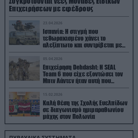
Συγκροτούνται νέες Μονάδες Ειδικών
Επιχειρήσεων με εφέδρους
23.04.2026
Ισπανία: Η στιγμή που
τεθωρακισμένο χάνει το
αλεξίπτωτο και συντρίβεται με
ορμή στο έδαφος (βίντεο)
05.04.2026
Επιχείρηση Dehdasht: Η SEAL
Team 6 που είχε εξοντώσει τον
Μπιν Λάντεν ήταν αυτή που
διέσωσε τον πιλότο του F-15
15.02.2026
Καλή θέση της Σχολής Ευελπίδων
σε διαγωνισμό ημιμαραθωνίου
μάχης στον Πολωνία
ΠΥΡΑΥΛΙΚΑ ΣΥΣΤΗΜΑΤΑ