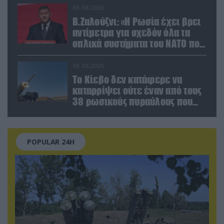
06.08.2026
Β.Ζαλούζνι: «Η Ρωσία έχει βρει
αντίμετρα για σχεδόν όλα τα
οπλικά συστήματα του ΝΑΤΟ που
χρησιμοποιεί η Ουκρανία»
06.08.2026
Το Κίεβο δεν κατάφερε να
καταρρίψει ούτε έναν από τους
38 ρωσικούς πυραύλους που
εκτοξεύτηκαν εναντίον του
POPULAR 24H