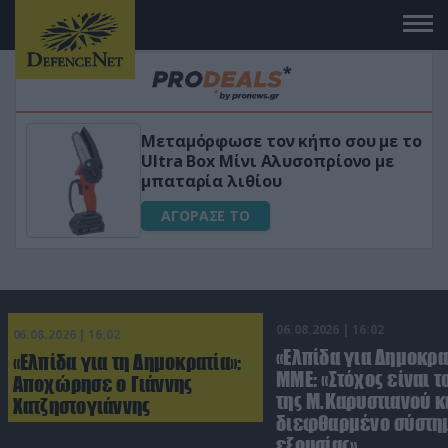
Μεταμόρφωσε τον κήπο σου με το
ικό
Ultra Box Μίνι Αλυσοπρίονο με
μπαταρία λιθίου
ΑΓΟΡΑΣΕ ΤΟ
06.08.2026 | 16:02
06.08.2026 | 16:02
«Ελπίδα για Δημοκρα
«Ελπίδα για τη Δημοκρατία»:
ΜΜΕ: «Στόχος είναι τ
Αποχώρησε ο Γιάννης
της Μ.Καρυστιανού κα
Χατζηστογιάννης
διεφθαρμένο σύστη
εξουσίας»