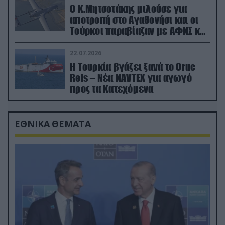
Ο Κ.Μητσοτάκης μιλούσε για
αποτροπή στο Αγαθονήσι και οι
Τούρκοι παραβίαζαν με ΑΦΝΣ και
drone
22.07.2026
Η Τουρκία βγάζει ξανά το Oruc
Reis – Νέα NAVTEX για αγωγό
προς τα Κατεχόμενα
ΕΘΝΙΚΑ ΘΕΜΑΤΑ