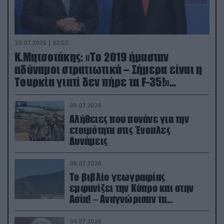
24.07.2026 | 22:02
Κ.Μητσοτάκης: «Το 2019 ήμασταν
αδύναμοι στρατιωτικά – Σήμερα είναι η
Τουρκία γιατί δεν πήρε τα F-35!»
(βίντεο)
09.07.2026
Αλήθειες που πονάνε για την
ετοιμότητα στις Ένοπλες
Δυνάμεις
08.07.2026
Το βιβλίο γεωγραφίας
εμφανίζει την Κύπρο και στην
Ασία! – Αναγνώρισαν τα
κατεχόμενα; (φωτο)
04.07.2026