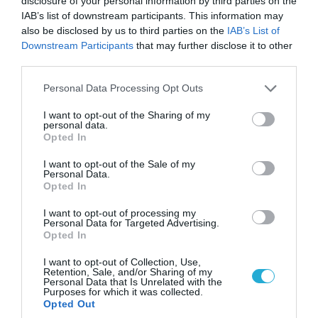
disclosure of your personal information by third parties on the
IAB’s list of downstream participants. This information may
also be disclosed by us to third parties on the
IAB’s List of
Downstream Participants
that may further disclose it to other
third parties.
Please note that this website/app uses one or more Google
Personal Data Processing Opt Outs
services and may gather and store information including but
not limited to your visit or usage behaviour. You may click to
I want to opt-out of the Sharing of my
personal data.
grant or deny consent to Google and its third-party tags to
Opted In
use your data for below specified purposes in below Google
consent section.
I want to opt-out of the Sale of my
Personal Data.
Opted In
06.08.2026 | 09:03
I want to opt-out of processing my
«Οι εντελώς αθώοι»: Η ανάρτηση του Αρκά για
Personal Data for Targeted Advertising.
τα ζώα που χάθηκαν στις πυρκαγιές της
Opted In
Αττικής (φωτο)
I want to opt-out of Collection, Use,
Retention, Sale, and/or Sharing of my
Personal Data that Is Unrelated with the
Purposes for which it was collected.
Opted Out