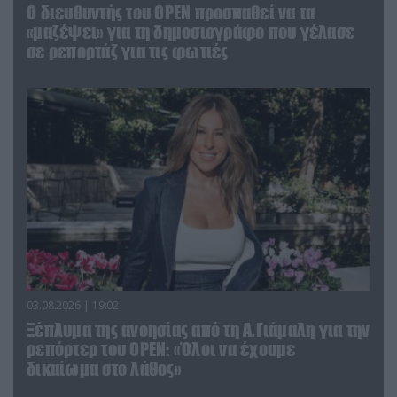
O διευθυντής του OPEN προσπαθεί να τα
«μαζέψει» για τη δημοσιογράφο που γέλασε
σε ρεπορτάζ για τις φωτιές
03.08.2026 | 19:02
Ξέπλυμα της ανοησίας από τη Α.Γιάμαλη για την
ρεπόρτερ του ΟΡΕΝ: «Όλοι να έχουμε
δικαίωμα στο λάθος»