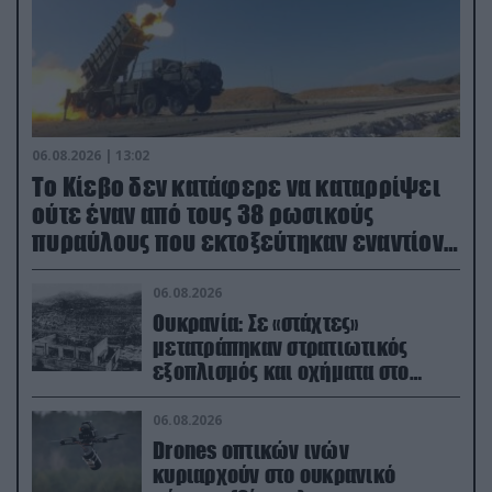
06.08.2026 | 13:02
Το Κίεβο δεν κατάφερε να καταρρίψει
ούτε έναν από τους 38 ρωσικούς
πυραύλους που εκτοξεύτηκαν εναντίον
του
06.08.2026
Ουκρανία: Σε «στάχτες»
μετατράπηκαν στρατιωτικός
εξοπλισμός και οχήματα στο
Κίεβο μετά από ρωσικά
πλήγματα (βίντεο)
06.08.2026
Drones οπτικών ινών
κυριαρχούν στο ουκρανικό