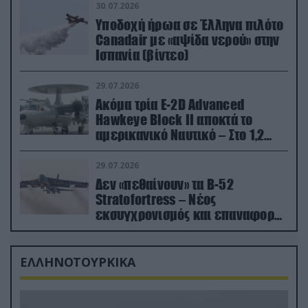
30.07.2026
Υποδοχή ήρωα σε Έλληνα πιλότο
Canadair με «αψίδα νερού» στην
Ισπανία (βίντεο)
29.07.2026
Ακόμα τρία E-2D Advanced
Hawkeye Block II αποκτά το
αμερικανικό Ναυτικό – Στο 1,2
δισ.δολάρια το κόστος
29.07.2026
Δεν «πεθαίνουν» τα Β-52
Stratofortress – Νέος
εκσυγχρονισμός και επαναφορά
από τα «νεκροταφεία»
ΕΛΛΗΝΟΤΟΥΡΚΙΚΑ