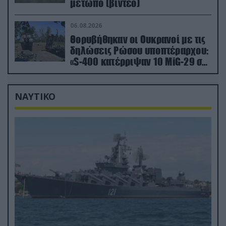
μέτωπο (βίντεο)
06.08.2026
Θορυβήθηκαν οι Ουκρανοί με τις
δηλώσεις Ρώσου υποπτέραρχου:
«S-400 κατέρριψαν 10 MiG-29 σε
μόλις μια μέρα!»
ΝΑΥΤΙΚΟ