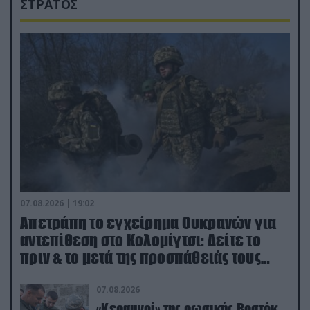
ΣΤΡΑΤΟΣ
07.08.2026 | 19:02
Απετράπη το εγχείρημα Ουκρανών για
αντεπίθεση στο Κολομίγτσι: Δείτε το
πριν & το μετά της προσπάθειάς τους
(βίντεο)
07.08.2026
«Κεραυνοί» της ρωσικής Βοστόκ