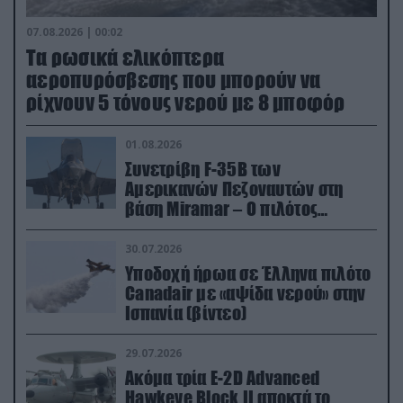
07.08.2026 | 00:02
Τα ρωσικά ελικόπτερα
αεροπυρόσβεσης που μπορούν να
ρίχνουν 5 τόνους νερού με 8 μποφόρ
01.08.2026
Συνετρίβη F-35B των
Αμερικανών Πεζοναυτών στη
βάση Miramar – Ο πιλότος
εκτινάχθηκε εγκαίρως
30.07.2026
Υποδοχή ήρωα σε Έλληνα πιλότο
Canadair με «αψίδα νερού» στην
Ισπανία (βίντεο)
29.07.2026
Ακόμα τρία E-2D Advanced
Hawkeye Block II αποκτά το