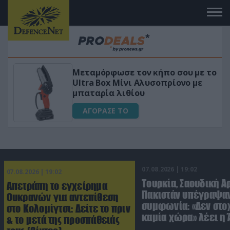
Μεταμόρφωσε τον κήπο σου με το
ικό
Ultra Box Μίνι Αλυσοπρίονο με
μπαταρία λιθίου
ΑΓΟΡΑΣΕ ΤΟ
07.08.2026 | 19:02
07.08.2026 | 19:02
Τουρκία, Σαουδική Α
Απετράπη το εγχείρημα
Πακιστάν υπέγραψαν
Ουκρανών για αντεπίθεση
συμφωνία: «Δεν στο
στο Κολομίγτσι: Δείτε το πριν
καμία χώρα» λέει η
& το μετά της προσπάθειάς