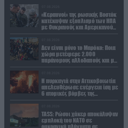
07.08.2026
«Κεραυνοί» της ρωσικής Βοστόκ
κατέκαψαν εξοπλισμό των ΗΠΑ
με Ουκρανούς και Αμερικανούς
μισθοφόρους – Δείτε βίντεο
07.08.2026
Δεν είναι μόνο το Μαρόκο: Ποια
χώρα μετέφερε 2.000
παράνομους αλλοδαπούς και με
ναρκωτικά στην Ισπανία
(βίντεο)
07.08.2026
Η πυρκαγιά στην Αττικοβοιωτία
απελευθέρωσε ενέργεια ίση με
6 ατομικές βόμβες της
Χιροσίμα!
07.08.2026
TASS: Ρώσοι χάκερ αποκάλυψαν
εμπλοκή του ΝΑΤΟ σε
ουκρανικά πλήγματα σε