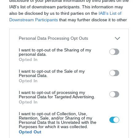
disclosure of your personal information by third parties on the
IAB’s list of downstream participants. This information may
also be disclosed by us to third parties on the
IAB’s List of
Downstream Participants
that may further disclose it to other
third parties.
Please note that this website/app uses one or more Google
Personal Data Processing Opt Outs
services and may gather and store information including but
not limited to your visit or usage behaviour. You may click to
I want to opt-out of the Sharing of my
personal data.
grant or deny consent to Google and its third-party tags to
Opted In
use your data for below specified purposes in below Google
07.08.2026 | 02:02
consent section.
I want to opt-out of the Sale of my
Στο Βελιγράδι ο Β.Ζελένσκι: «Πρέπει να
Personal Data.
αποσπάσουμε τους Σέρβους από το
Opted In
στρατόπεδο της Ρωσίας»
I want to opt-out of processing my
Personal Data for Targeted Advertising.
Opted In
I want to opt-out of Collection, Use,
Retention, Sale, and/or Sharing of my
Personal Data that Is Unrelated with the
Purposes for which it was collected.
Opted Out