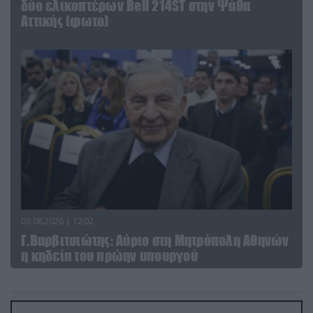
δύο ελικοπτέρων Bell 214ST στην Ψάθα
Αττικής (φωτο)
03.08.2026 | 12:02
Γ.Βαρβιτσιώτης: Aύριο στη Μητρόπολη Αθηνών
η κηδεία του πρώην υπουργού