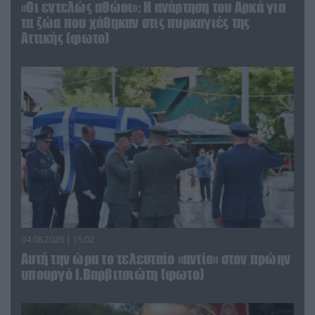
«Οι εντελώς αθώοι»: Η ανάρτηση του Αρκά για
τα ζώα που χάθηκαν στις πυρκαγιές της
Αττικής (φωτο)
04.08.2026 | 15:02
Αυτή την ώρα το τελευταίο «αντίο» στον πρώην
υπουργό Ι.Βαρβιτσιώτη (φωτο)