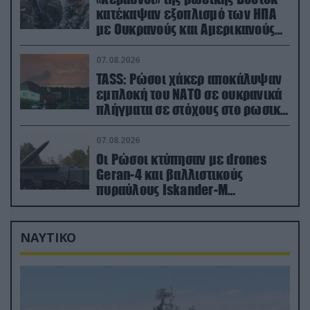
κατέκαψαν εξοπλισμό των ΗΠΑ
με Ουκρανούς και Αμερικανούς
μισθοφόρους – Δείτε βίντεο
07.08.2026
TASS: Ρώσοι χάκερ αποκάλυψαν
εμπλοκή του ΝΑΤΟ σε ουκρανικά
πλήγματα σε στόχους στο ρωσικό
έδαφος!
07.08.2026
Οι Ρώσοι κτύπησαν με drones
Geran-4 και βαλλιστικούς
πυραύλους Iskander-M
ουκρανικό τρένο με στρατιωτικό
εξοπλισμό
ΝΑΥΤΙΚΟ