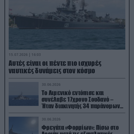
15.07.2026 | 16:03
Aυτές είναι οι πέντε πιο ισχυρές
ναυτικές δυνάμεις στον κόσμο
30.06.2026
Το Λιμενικό εντόπισε και
συνέλαβε 17χρονο Σουδανό –
Ήταν διακινητής 34 παράνομων
μεταναστών
30.06.2026
Φρεγάτα «Φορμίων»: Πίσω στο