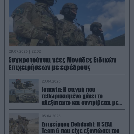
29.07.2026 | 22:02
Συγκροτούνται νέες Μονάδες Ειδικών
Επιχειρήσεων με εφέδρους
23.04.2026
Ισπανία: Η στιγμή που
τεθωρακισμένο χάνει το
αλεξίπτωτο και συντρίβεται με
ορμή στο έδαφος (βίντεο)
05.04.2026
Επιχείρηση Dehdasht: Η SEAL
Team 6 που είχε εξοντώσει τον