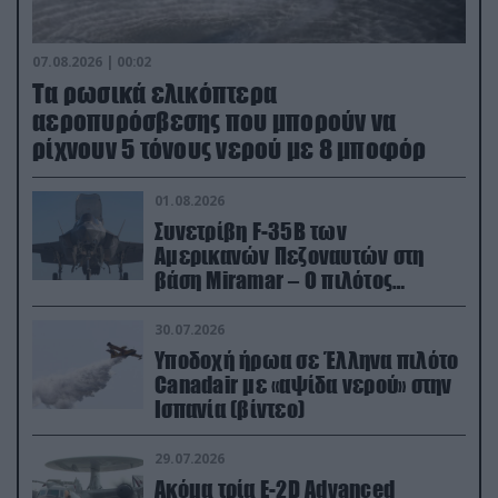
07.08.2026 | 00:02
Τα ρωσικά ελικόπτερα
αεροπυρόσβεσης που μπορούν να
ρίχνουν 5 τόνους νερού με 8 μποφόρ
01.08.2026
Συνετρίβη F-35B των
Αμερικανών Πεζοναυτών στη
βάση Miramar – Ο πιλότος
εκτινάχθηκε εγκαίρως
30.07.2026
Υποδοχή ήρωα σε Έλληνα πιλότο
Canadair με «αψίδα νερού» στην
Ισπανία (βίντεο)
29.07.2026
Ακόμα τρία E-2D Advanced