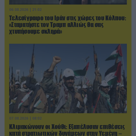
06.08.2026 | 21:02
Τελεσίγραφο του Ιράν στις χώρες του Κόλπου:
«Σταματήστε τον Τραμπ αλλιώς θα σας
χτυπήσουμε σκληρά»
07.08.2026 | 08:02
Κλιμακώνουν οι Χούθι: Eξαπέλυσαν επιθέσεις
κατά στρατιωτικών δυνάμεων στην Υεμένη –