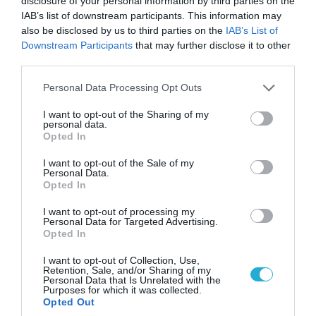
disclosure of your personal information by third parties on the
IAB’s list of downstream participants. This information may
also be disclosed by us to third parties on the
IAB’s List of
Downstream Participants
that may further disclose it to other
third parties.
07.08.2026 | 08:02
Please note that this website/app uses one or more Google
Personal Data Processing Opt Outs
services and may gather and store information including but
Οι ρωσικές δυνάμεις απέχουν μόλις 5 χλμ.
not limited to your visit or usage behaviour. You may click to
I want to opt-out of the Sharing of my
από Σλαβιάνσκ και Κραματόρσκ στο Ντονέτσκ
personal data.
grant or deny consent to Google and its third-party tags to
Opted In
use your data for below specified purposes in below Google
consent section.
I want to opt-out of the Sale of my
Personal Data.
ΠΟΛΙΤΙΚΗ
Opted In
I want to opt-out of processing my
Personal Data for Targeted Advertising.
Opted In
I want to opt-out of Collection, Use,
Retention, Sale, and/or Sharing of my
Personal Data that Is Unrelated with the
Purposes for which it was collected.
Opted Out