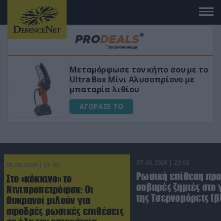
ε τον κήπο σου με το
«Μαγική» φόρμουλ
ίνι Αλυσοπρίονο με
για αύξηση της λί
ιθίου
ΑΓΟΡΑΣΕ ΤΟ
Ο
07.08.2026 | 23:02
08.08.2026 | 01:02
Ρωσική επίθεση πρ
Στο «κόκκινο» το
σοβαρές ζημιές στο
Ντνιπροπετρόφσκ: Οι
της Τσερνομόρετς (β
Ουκρανοί μιλούν για
σφοδρές ρωσικές επιθέσεις