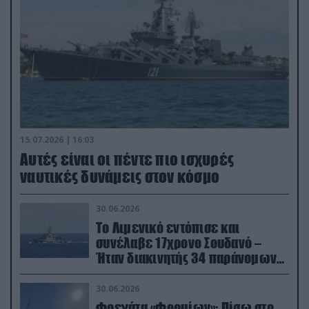
15.07.2026 | 16:03
Aυτές είναι οι πέντε πιο ισχυρές
ναυτικές δυνάμεις στον κόσμο
30.06.2026
Το Λιμενικό εντόπισε και
συνέλαβε 17χρονο Σουδανό –
Ήταν διακινητής 34 παράνομων
μεταναστών
30.06.2026
Φρεγάτα «Φορμίων»: Πίσω στο