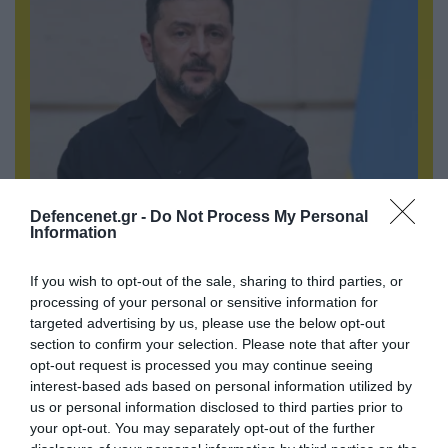
07.08.2026 | 02:02
Defencenet.gr -
Do Not Process My Personal
Information
Στο Βελιγράδι ο Β.Ζελένσκι: «Πρέπει να
αποσπάσουμε τους Σέρβους από το
στρατόπεδο της Ρωσίας»
If you wish to opt-out of the sale, sharing to third parties, or
processing of your personal or sensitive information for
targeted advertising by us, please use the below opt-out
section to confirm your selection. Please note that after your
opt-out request is processed you may continue seeing
interest-based ads based on personal information utilized by
us or personal information disclosed to third parties prior to
your opt-out. You may separately opt-out of the further