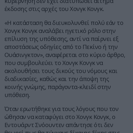
κυβέρνηση δεν έχει διατυπώσει αίτημα
έκδοσης στις αρχές του Χονγκ Κονγκ.
«Η κατάσταση θα διευκολυνθεί πολύ εάν το
Χονγκ Κονγκ αναλάβει ηγετικό ρόλο στην
επίλυση της υπόθεσης, αντί να παίρνει εξ
αποστάσεως οδηγίες από το Πεκίνο ή την
Ουάσινγκτον», αναφέρεται στο κύριο άρθρο,
που συμβουλεύει το Χονγκ Κονγκ να
ακολουθήσει τους δικούς του νόμους και
διαδικασίες, καθώς και την άποψη της
κοινής γνώμης, παράγοντα-κλειδί στην
υπόθεση.
Όταν ερωτήθηκε για τους λόγους που τον
ώθησαν να καταφύγει στο Χονγκ Κονγκ, ο
Εντουάρντ Σνόουντεν απάντησε ότι δεν
θεωρεί πως θα τύγχανε δίκαιης δίκης στις