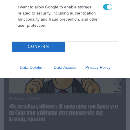
«Επιχείρηση ελεύθερα πεζοδρόμια» στην
I want to allow Google to enable storage
Αθήνα: Απομακρύνθηκαν παράνομα
related to security, including authentication
αντικείμενα από κοινόχρηστους χώρους
functionality and fraud prevention, and other
user protection.
CONFIRM
Data Deletion
Data Access
Privacy Policy
06.08.2026 | 09:03
«Οι εντελώς αθώοι»: Η ανάρτηση του Αρκά για
τα ζώα που χάθηκαν στις πυρκαγιές της
Αττικής (φωτο)