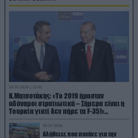
24.07.2026 | 22:02
Κ.Μητσοτάκης: «Το 2019 ήμασταν
αδύναμοι στρατιωτικά – Σήμερα είναι η
Τουρκία γιατί δεν πήρε τα F-35!»
(βίντεο)
09.07.2026
Αλήθειες που πονάνε για την