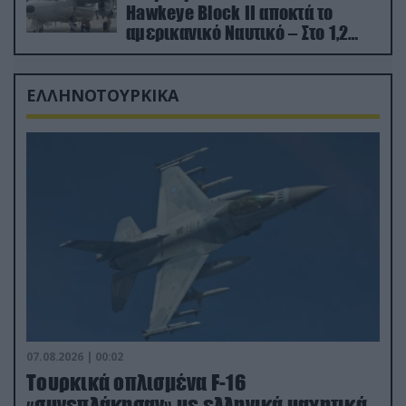
Hawkeye Block II αποκτά το
αμερικανικό Ναυτικό – Στο 1,2
δισ.δολάρια το κόστος
ΕΛΛΗΝΟΤΟΥΡΚΙΚΑ
07.08.2026 | 00:02
Τουρκικά οπλισμένα F-16
«συνεπλάκησαν» με ελληνικά μαχητικά