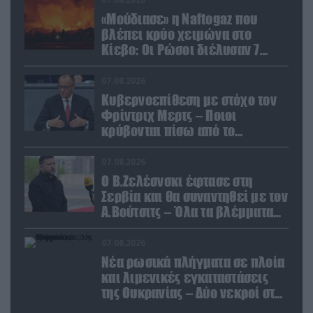
«Μούδιασε» η Naftogaz που
βλέπει κρύο χειμώνα στο
Κίεβο: Οι Ρώσοι διέλυσαν 7
εγκαταστάσεις του ουκρανικού
κολοσσού!
07.08.2026
Κυβερνοεπίθεση με στόχο τον
Φρίντριχ Μερτς – Ποιοι
κρύβονται πίσω από το
παραποιημένο βίντεο
07.08.2026
Ο Β.Ζελέσνσκι έφτασε στη
Σερβία και θα συναντηθεί με τον
Α.Βούτσιτς – Όλα τα βλέμματα
στις σχέσεις με τη Ρωσία
07.08.2026
Νέα ρωσικά πλήγματα σε πλοία
και λιμενικές εγκαταστάσεις
της Ουκρανίας – Δύο νεκροί στην
Κριμαία