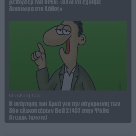
ρεπόρτερ του ΟΡΕΝ: «Όλοι να έχουμε
δικαίωμα στο λάθος»
03.08.2026 | 12:02
Η ανάρτηση του Αρκά για την σύγκρουση των
δύο ελικοπτέρων Bell 214ST στην Ψάθα
Αττικής (φωτο)