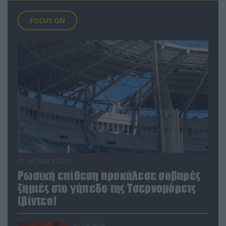
FOCUS ON
07.08.2026 | 23:02
Ρωσική επίθεση προκάλεσε σοβαρές
ζημιές στο γήπεδο της Τσερνομόρετς
(βίντεο)
07.08.2026