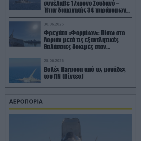
συνέλαβε 17χρονο Σουδανό –
Ήταν διακινητής 34 παράνομων
μεταναστών
30.06.2026
Φρεγάτα «Φορμίων»: Πίσω στο
Λοριάν μετά τις εξαντλητικές
θαλάσσιες δοκιμές στον
απαιτητικό Βισκαϊκό
25.06.2026
Βολές Harpoon από τις μονάδες
του ΠΝ (βίντεο)
ΑΕΡΟΠΟΡΙΑ