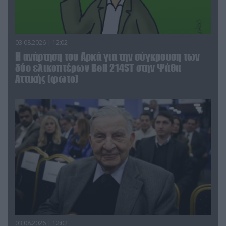
03.08.2026 | 12:02
Η ανάρτηση του Αρκά για την σύγκρουση των
δύο ελικοπτέρων Bell 214ST στην Ψάθα
Αττικής (φωτο)
03.08.2026 | 12:02