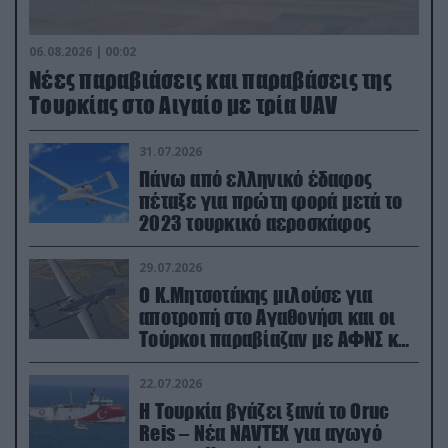
06.08.2026 | 00:02
Νέες παραβιάσεις και παραβάσεις της
Τουρκίας στο Αιγαίο με τρία UAV
31.07.2026
Πάνω από ελληνικό έδαφος
πέταξε για πρώτη φορά μετά το
2023 τουρκικό αεροσκάφος
29.07.2026
Ο Κ.Μητσοτάκης μιλούσε για
αποτροπή στο Αγαθονήσι και οι
Τούρκοι παραβίαζαν με ΑΦΝΣ και
drone
22.07.2026
Η Τουρκία βγάζει ξανά το Oruc
Reis – Νέα NAVTEX για αγωγό