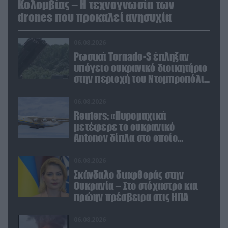
Κολομβίας – Η τεχνογνωσία των
drones που προκαλεί ανησυχία
06.08.2026
Ρωσικά Tornado-S έπληξαν
υπόγειο ουκρανικό διοικητήριο
στην περιοχή του Ντομπροπόλιε
(βίντεο)
06.08.2026
Reuters: «Πυρομαχικά
μετέφερε το ουκρανικό
Antonov δίπλα στο οποίο
βρέθηκε το drone στη Λειψία»
06.08.2026
Σκάνδαλο διαφθοράς στην
Ουκρανία – Στο στόχαστρο και
πρώην πρέσβειρα στις ΗΠΑ
06.08.2026