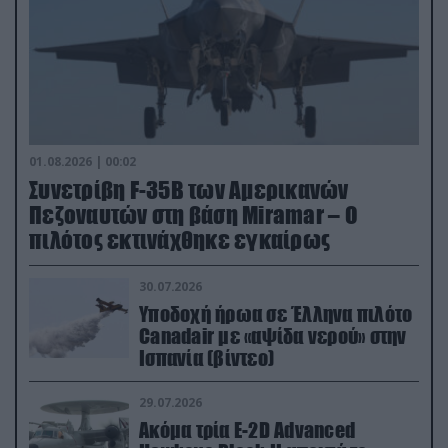
01.08.2026 | 00:02
Συνετρίβη F-35B των Αμερικανών
Πεζοναυτών στη βάση Miramar – Ο
πιλότος εκτινάχθηκε εγκαίρως
30.07.2026
Υποδοχή ήρωα σε Έλληνα πιλότο
Canadair με «αψίδα νερού» στην
Ισπανία (βίντεο)
29.07.2026
Ακόμα τρία E-2D Advanced