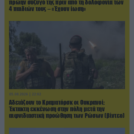
πρώην σύζυγό της πριν από τη δολοφονία των
4 παιδιών τους – «Έχουν ίωση»
05.08.2026 | 22:02
Αδειάζουν το Κραματόρσκ οι Ουκρανοί:
Έκτακτη εκκένωση στην πόλη μετά την
αιφνιδιαστική προώθηση των Ρώσων (βίντεο)