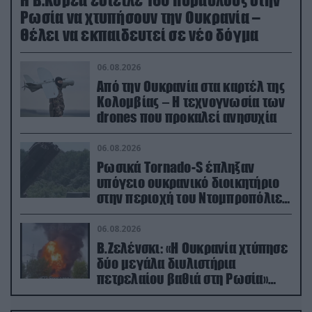
Η Β.Κορέα έστειλε 160 πυραύλους στην
Ρωσία να χτυπήσουν την Ουκρανία –
Θέλει να εκπαιδευτεί σε νέο δόγμα
06.08.2026
Από την Ουκρανία στα καρτέλ της
Κολομβίας – Η τεχνογνωσία των
drones που προκαλεί ανησυχία
06.08.2026
Ρωσικά Tornado-S έπληξαν
υπόγειο ουκρανικό διοικητήριο
στην περιοχή του Ντομπροπόλιε
(βίντεο)
06.08.2026
Β.Ζελένσκι: «Η Ουκρανία χτύπησε
δύο μεγάλα διυλιστήρια
πετρελαίου βαθιά στη Ρωσία»
(βίντεο)