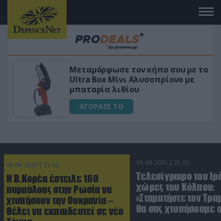
Μεταμόρφωσε τον κήπο σου με το
κό
Ultra Box Μίνι Αλυσοπρίονο με
μπαταρία λιθίου
ΑΓΟΡΑΣΕ ΤΟ
06.08.2026 | 21:02
06.08.2026 | 21:02
Τελεσίγραφο του Ιρά
Η Β.Κορέα έστειλε 160
χώρες του Κόλπου:
πυραύλους στην Ρωσία να
«Σταματήστε τον Τρα
χτυπήσουν την Ουκρανία –
θα σας χτυπήσουμε 
Θέλει να εκπαιδευτεί σε νέο