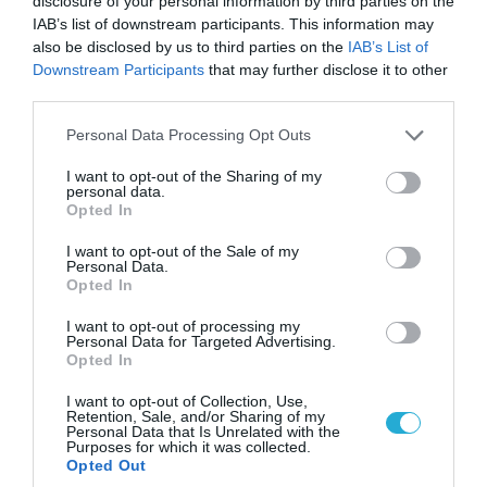
disclosure of your personal information by third parties on the
IAB’s list of downstream participants. This information may
also be disclosed by us to third parties on the
IAB’s List of
Downstream Participants
that may further disclose it to other
third parties.
Please note that this website/app uses one or more Google
Personal Data Processing Opt Outs
services and may gather and store information including but
not limited to your visit or usage behaviour. You may click to
I want to opt-out of the Sharing of my
personal data.
grant or deny consent to Google and its third-party tags to
Opted In
06.08.2026 | 14:02
use your data for below specified purposes in below Google
«Επιχείρηση ελεύθερα πεζοδρόμια» στην
consent section.
I want to opt-out of the Sale of my
Αθήνα: Απομακρύνθηκαν παράνομα
Personal Data.
Opted In
αντικείμενα από κοινόχρηστους χώρους
I want to opt-out of processing my
Personal Data for Targeted Advertising.
Opted In
I want to opt-out of Collection, Use,
Retention, Sale, and/or Sharing of my
Personal Data that Is Unrelated with the
Purposes for which it was collected.
Opted Out