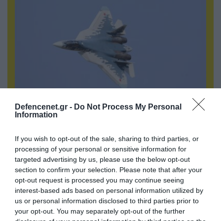
Defencenet.gr -
Do Not Process My Personal
06.08.2026 | 10:02
Information
Ανησυχία στην Δύση: H Ρωσία εξοπλίζει τα Su-
57 με νέους πυραύλους που «κυνηγούν» τον
If you wish to opt-out of the sale, sharing to third parties, or
στόχο μέσα από παρεμβολές!
processing of your personal or sensitive information for
targeted advertising by us, please use the below opt-out
section to confirm your selection. Please note that after your
opt-out request is processed you may continue seeing
ΠΟΛΙΤΙΚΗ
interest-based ads based on personal information utilized by
us or personal information disclosed to third parties prior to
your opt-out. You may separately opt-out of the further