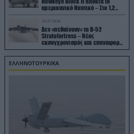
Hawkeye Block II αποκτά το
αμερικανικό Ναυτικό – Στο 1,2
δισ.δολάρια το κόστος
29.07.2026
Δεν «πεθαίνουν» τα Β-52
Stratofortress – Νέος
εκσυγχρονισμός και επαναφορά
από τα «νεκροταφεία»
ΕΛΛΗΝΟΤΟΥΡΚΙΚΑ