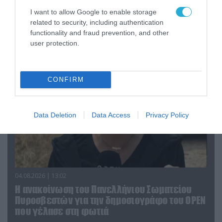
04.08.2026 | 15:02
I want to allow Google to enable storage
Αυτή την ώρα το τελευταίο «αντίο» στον πρώην
related to security, including authentication
υπουργό Ι.Βαρβιτσιώτη (φωτο)
functionality and fraud prevention, and other
user protection.
CONFIRM
Data Deletion
Data Access
Privacy Policy
04.08.2026 | 13:02
Η ανακοίνωση του Πανελλήνιου Σωματείου
Πυροσβεστών για την δημοσιογράφο του OPEN
που γέλασε στη φωτιά