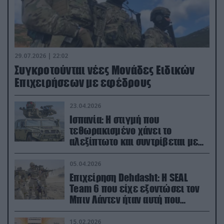
29.07.2026 | 22:02
Συγκροτούνται νέες Μονάδες Ειδικών
Επιχειρήσεων με εφέδρους
23.04.2026
Ισπανία: Η στιγμή που
τεθωρακισμένο χάνει το
αλεξίπτωτο και συντρίβεται με
ορμή στο έδαφος (βίντεο)
05.04.2026
Επιχείρηση Dehdasht: Η SEAL
Team 6 που είχε εξοντώσει τον
Μπιν Λάντεν ήταν αυτή που
διέσωσε τον πιλότο του F-15
15.02.2026