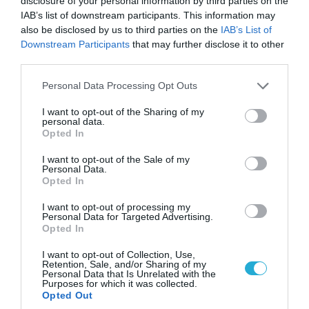
disclosure of your personal information by third parties on the
IAB’s list of downstream participants. This information may
06.08.2026 | 14:02
also be disclosed by us to third parties on the
IAB’s List of
«Επιχείρηση ελεύθερα πεζοδρόμια» στην
Downstream Participants
that may further disclose it to other
Αθήνα: Απομακρύνθηκαν παράνομα
third parties.
αντικείμενα από κοινόχρηστους χώρους
Please note that this website/app uses one or more Google
Personal Data Processing Opt Outs
services and may gather and store information including but
not limited to your visit or usage behaviour. You may click to
I want to opt-out of the Sharing of my
personal data.
grant or deny consent to Google and its third-party tags to
Opted In
use your data for below specified purposes in below Google
consent section.
I want to opt-out of the Sale of my
Personal Data.
Opted In
I want to opt-out of processing my
Personal Data for Targeted Advertising.
Opted In
I want to opt-out of Collection, Use,
Retention, Sale, and/or Sharing of my
06.08.2026 | 09:03
Personal Data that Is Unrelated with the
Purposes for which it was collected.
«Οι εντελώς αθώοι»: Η ανάρτηση του Αρκά για
Opted Out
τα ζώα που χάθηκαν στις πυρκαγιές της