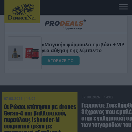
Φριτέζα Αέρος 8Lt με ψηφιακό
VIP
έλεγχο για Υγιεινό Μαγείρεμα
Χωρίς Λάδι 1650W
ΑΓΟΡΑΣΕ ΤΟ
07.08.2026 | 14:02
07.08.2026 | 14:02
Γερμανία: Συνελήφθ
Οι Ρώσοι κτύπησαν με drones
31χρονος που εμπλέ
Geran-4 και βαλλιστικούς
στην εγκληματική 
πυραύλους Iskander-M
των τσιγαράδων του 
ουκρανικό τρένο με