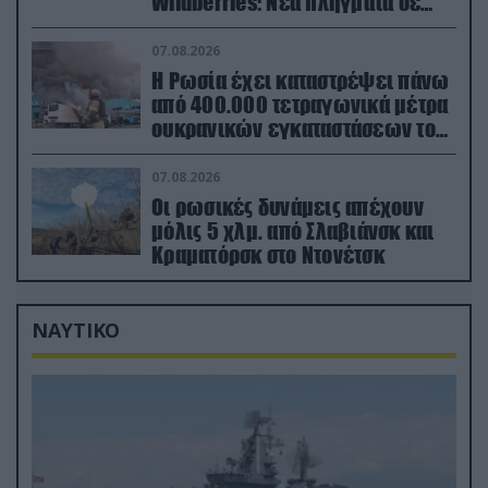
Wildberries: Νέα πλήγματα σε
εγκαταστάσεις στα Ουράλια
07.08.2026
Η Ρωσία έχει καταστρέψει πάνω
από 400.000 τετραγωνικά μέτρα
ουκρανικών εγκαταστάσεων τον
Ιούλιο
07.08.2026
Οι ρωσικές δυνάμεις απέχουν
μόλις 5 χλμ. από Σλαβιάνσκ και
Κραματόρσκ στο Ντονέτσκ
ΝΑΥΤΙΚΟ