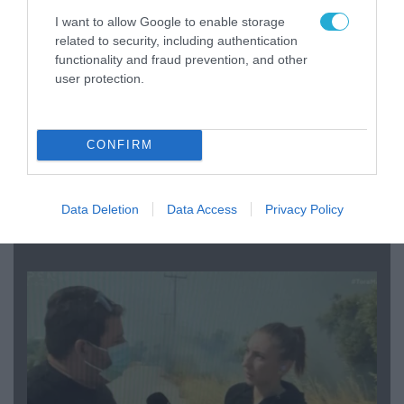
I want to allow Google to enable storage
related to security, including authentication
functionality and fraud prevention, and other
user protection.
CONFIRM
04.08.2026 | 13:02
Η ανακοίνωση του Πανελλήνιου Σωματείου
Data Deletion
Data Access
Privacy Policy
Πυροσβεστών για την δημοσιογράφο του OPEN
που γέλασε στη φωτιά