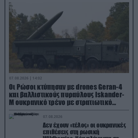
07.08.2026 | 14:02
Οι Ρώσοι κτύπησαν με drones Geran-4
και βαλλιστικούς πυραύλους Iskander-
M ουκρανικό τρένο με στρατιωτικό
εξοπλισμό
07.08.2026
Δεν έχουν «τέλος» οι ουκρανικές
επιθέσεις στη ρωσική