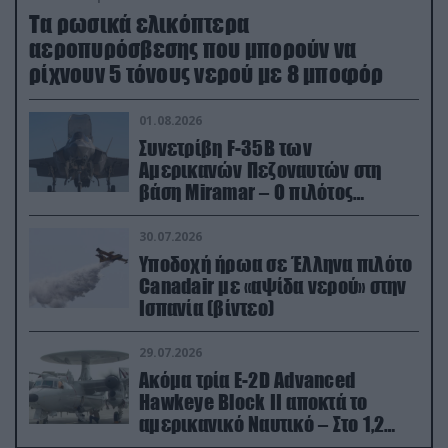
Τα ρωσικά ελικόπτερα
αεροπυρόσβεσης που μπορούν να
ρίχνουν 5 τόνους νερού με 8 μποφόρ
01.08.2026
Συνετρίβη F-35B των
Αμερικανών Πεζοναυτών στη
βάση Miramar – Ο πιλότος
εκτινάχθηκε εγκαίρως
30.07.2026
Υποδοχή ήρωα σε Έλληνα πιλότο
Canadair με «αψίδα νερού» στην
Ισπανία (βίντεο)
29.07.2026
Ακόμα τρία E-2D Advanced
Hawkeye Block II αποκτά το
αμερικανικό Ναυτικό – Στο 1,2
δισ.δολάρια το κόστος