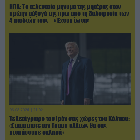
ΗΠΑ: Το τελευταίο μήνυμα της μητέρας στον
πρώην σύζυγό της πριν από τη δολοφονία των
4 παιδιών τους – «Έχουν ίωση»
06.08.2026 | 21:02
Τελεσίγραφο του Ιράν στις χώρες του Κόλπου:
«Σταματήστε τον Τραμπ αλλιώς θα σας
χτυπήσουμε σκληρά»