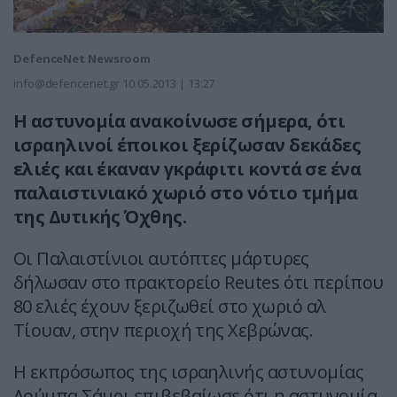
DefenceNet Newsroom
info@defencenet.gr
10.05.2013 | 13:27
Η αστυνομία ανακοίνωσε σήμερα, ότι
ισραηλινοί έποικοι ξερίζωσαν δεκάδες
ελιές και έκαναν γκράφιτι κοντά σε ένα
παλαιστινιακό χωριό στο νότιο τμήμα
της Δυτικής Όχθης.
Οι Παλαιστίνιοι αυτόπτες μάρτυρες
δήλωσαν στο πρακτορείο Reutes ότι περίπου
80 ελιές έχουν ξεριζωθεί στο χωριό αλ
Τίουαν, στην περιοχή της Χεβρώνας.
Η εκπρόσωπος της ισραηλινής αστυνομίας
Λούμπα Σάμρι επιβεβαίωσε ότι η αστυνομία