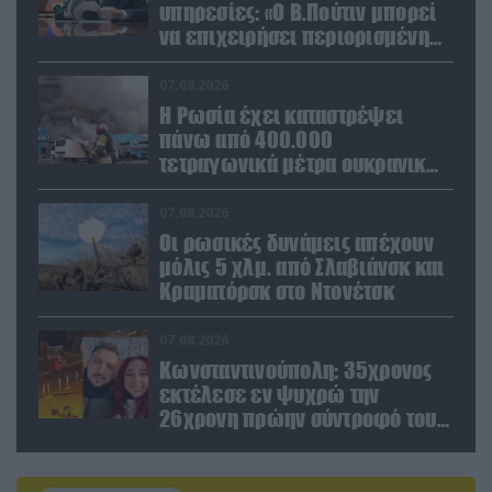
υπηρεσίες: «Ο Β.Πούτιν μπορεί
να επιχειρήσει περιορισμένη
στρατιωτική επιχείρηση στην
Ευρώπη»
07.08.2026
Η Ρωσία έχει καταστρέψει
πάνω από 400.000
τετραγωνικά μέτρα ουκρανικών
εγκαταστάσεων τον Ιούλιο
07.08.2026
Οι ρωσικές δυνάμεις απέχουν
μόλις 5 χλμ. από Σλαβιάνσκ και
Κραματόρσκ στο Ντονέτσκ
07.08.2026
Κωνσταντινούπολη: 35χρονος
εκτέλεσε εν ψυχρώ την
26χρονη πρώην σύντροφό του
έξω από φαρμακείο (βίντεο)