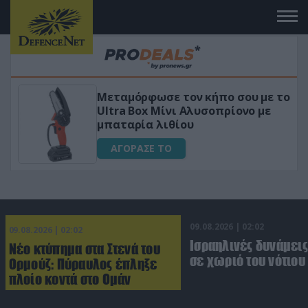
όρφωσε τον κήπο σου με το
«Μαγική» φό
Box Μίνι Αλυσοπρίονο με
για αύξηση τ
ρία λιθίου
ΑΓΟΡΑΣΕ Τ
ΑΣΕ ΤΟ
09.08.2026 | 02:02
09.08.2026 | 02:02
Ισραηλινές δυνάμεις
Νέο κτύπημα στα Στενά του
σε χωριό του νότιου
Ορμούζ: Πύραυλος έπληξε
πλοίο κοντά στο Ομάν