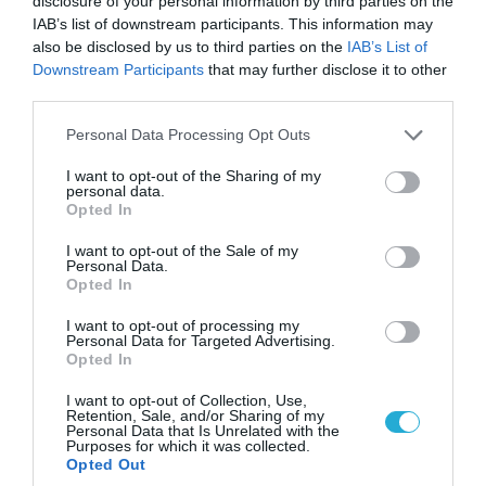
disclosure of your personal information by third parties on the
IAB’s list of downstream participants. This information may
also be disclosed by us to third parties on the
IAB’s List of
Downstream Participants
that may further disclose it to other
third parties.
08.08.2026 | 14:02
Please note that this website/app uses one or more Google
Personal Data Processing Opt Outs
Η Τουρκία πουλάει στην Ουκρανία όλο το
services and may gather and store information including but
αμερικανικό πυραυλικό πυροβολικό της: MLRS
not limited to your visit or usage behaviour. You may click to
I want to opt-out of the Sharing of my
και ΑΤΑCMS
personal data.
grant or deny consent to Google and its third-party tags to
Opted In
use your data for below specified purposes in below Google
consent section.
I want to opt-out of the Sale of my
Personal Data.
Opted In
I want to opt-out of processing my
Personal Data for Targeted Advertising.
Opted In
I want to opt-out of Collection, Use,
Retention, Sale, and/or Sharing of my
Personal Data that Is Unrelated with the
Purposes for which it was collected.
Opted Out