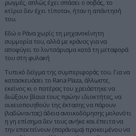
ρωγμές, απλώς έχει σπάσει ο σοβάς, το
κτίριο δεν έχει τίποτα», ήταν η απάντησή
του.
Εδώ ο Ράνα χωρίς τη μηχανοκίνητη
συμμορία του, αλλά με κράνος για να
αποφύγει το λιντσάρισμα κατά τη μεταφορά
του στη φυλακή
Τυπικό δείγμα της συμπεριφοράς του. Για να
κατασκευάσει το Rana Plaza, άλλωστε,
εκείνος κι ο πατέρας του χρειάστηκε να
διώξουν βίαια τους πρώην ιδιοκτήτες, να
οικειοποιηθούν της έκτασης να πάρουν
(λαδώνοντας) άδεια ανοικοδόμησης μολονότι
η γη επίσημα δεν τους ανήκε και έπειτα να
την επεκτείνουν (παράνομα) προκειμένου να