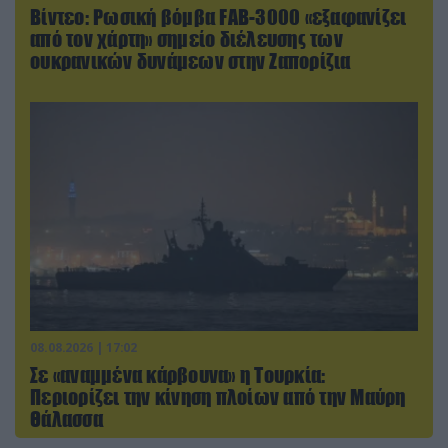
Βίντεο: Ρωσική βόμβα FAB-3000 «εξαφανίζει
από τον χάρτη» σημείο διέλευσης των
ουκρανικών δυνάμεων στην Ζαπορίζια
08.08.2026 | 17:02
Σε «αναμμένα κάρβουνα» η Τουρκία:
Περιορίζει την κίνηση πλοίων από την Μαύρη
Θάλασσα