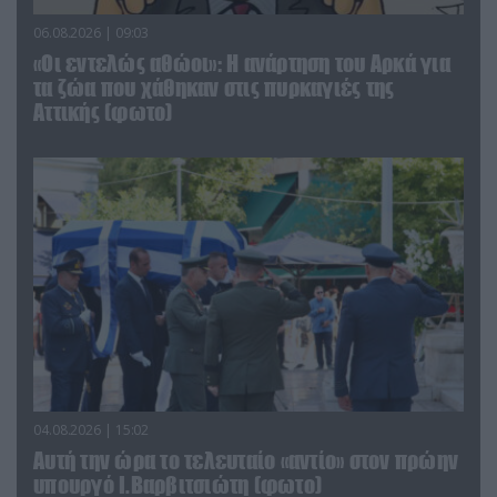
06.08.2026 | 09:03
«Οι εντελώς αθώοι»: Η ανάρτηση του Αρκά για
τα ζώα που χάθηκαν στις πυρκαγιές της
Αττικής (φωτο)
04.08.2026 | 15:02
Αυτή την ώρα το τελευταίο «αντίο» στον πρώην
υπουργό Ι.Βαρβιτσιώτη (φωτο)