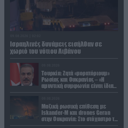
09.08.2026 | 02:02
Ισραηλινές δυνάμεις εισήλθαν σε
χωριό του νότιου Λιβάνου
09.08.2026
Τουρκία: Ζητά «μορατόριουμ»
Ρωσίας και Ουκρανίας – «Η
αμυντική συμφωνία είναι ίδια
με το άρθρο 5 του ΝΑΤΟ» (upd)
09.08.2026
Μαζική ρωσική επίθεση με
Iskander-M και drones Geran
στην Ουκρανία: Στο στόχαστρο το
εργοστάσιο των Flamingo