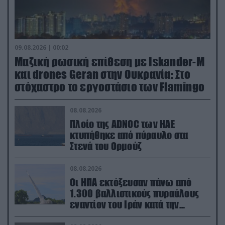
09.08.2026 | 00:02
Μαζική ρωσική επίθεση με Iskander-M
και drones Geran στην Ουκρανία: Στο
στόχαστρο το εργοστάσιο των Flamingo
08.08.2026
Πλοίο της ADNOC των ΗΑΕ
κτυπήθηκε από πύραυλο στα
Στενά του Ορμούζ
08.08.2026
Οι ΗΠΑ εκτόξευσαν πάνω από
1.300 βαλλιστικούς πυραύλους
εναντίον του Ιράν κατά την
διάρκεια του πολέμου