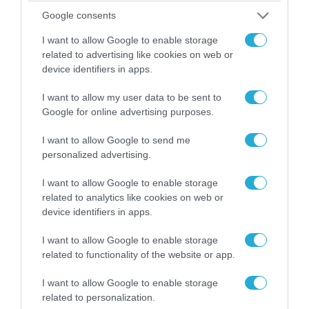
08.08.2026 | 17:02
Google consents
ΕΚΤΑΚΤΟ: Τρεις Μεραρχίες του
I want to allow Google to enable storage
βορειοκορεατικού Στρατού αναπτύχθηκαν
related to advertising like cookies on web or
ταχύτατα στη Ρωσία
device identifiers in apps.
I want to allow my user data to be sent to
Google for online advertising purposes.
I want to allow Google to send me
personalized advertising.
I want to allow Google to enable storage
related to analytics like cookies on web or
device identifiers in apps.
I want to allow Google to enable storage
related to functionality of the website or app.
08.08.2026 | 18:02
Βάσει της τριμερούς συμφωνίας Τουρκίας,
I want to allow Google to enable storage
Σ.Αραβίας & Πακιστάν θα πολεμήσουν Ριάντ και
related to personalization.
Ισλαμαμπάντ κατά της Ελλάδας!