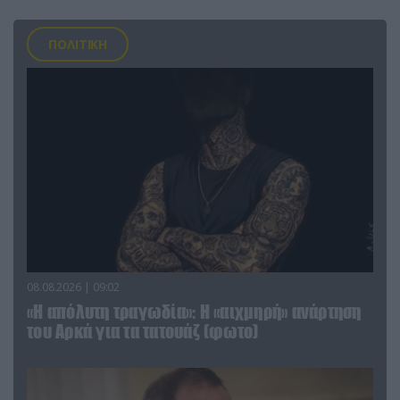
ΠΟΛΙΤΙΚΗ
08.08.2026 | 09:02
«Η απόλυτη τραγωδία»: Η «αιχμηρή» ανάρτηση
του Αρκά για τα τατουάζ (φωτο)