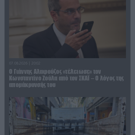
07.08.2026 | 20:02
Ο Γιάννης Αλαφούζος «τέλειωσε» τον
Κωνσταντίνο Ζούλα από τον ΣΚΑΪ – Ο λόγος της
απομάκρυνσής του