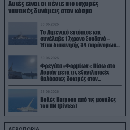
Aυτές είναι οι πέντε πιο ισχυρές
ναυτικές δυνάμεις στον κόσμο
30.06.2026
Το Λιμενικό εντόπισε και
συνέλαβε 17χρονο Σουδανό –
Ήταν διακινητής 34 παράνομων
μεταναστών
30.06.2026
Φρεγάτα «Φορμίων»: Πίσω στο
Λοριάν μετά τις εξαντλητικές
θαλάσσιες δοκιμές στον
απαιτητικό Βισκαϊκό
25.06.2026
Βολές Harpoon από τις μονάδες
του ΠΝ (βίντεο)
ΑΕΡΟΠΟΡΙΑ