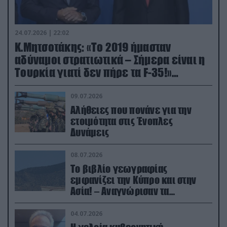
24.07.2026 | 22:02
Κ.Μητσοτάκης: «Το 2019 ήμασταν
αδύναμοι στρατιωτικά – Σήμερα είναι η
Τουρκία γιατί δεν πήρε τα F-35!»
(βίντεο)
09.07.2026
Αλήθειες που πονάνε για την
ετοιμότητα στις Ένοπλες
Δυνάμεις
08.07.2026
Το βιβλίο γεωγραφίας
εμφανίζει την Κύπρο και στην
Ασία! – Αναγνώρισαν τα
κατεχόμενα; (φωτο)
04.07.2026