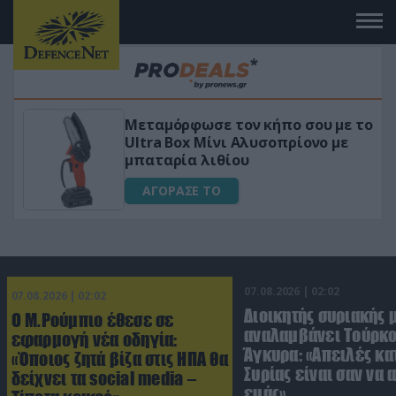
τον κήπο σου με το
«Μαγική» φόρμουλα 
ι Αλυσοπρίονο με
για αύξηση της λίμ
ίου
ΑΓΟΡΑΣΕ ΤΟ
07.08.2026 | 02:02
07.08.2026 | 02:02
Διοικητής συριακής 
Ο Μ.Ρούμπιο έθεσε σε
αναλαμβάνει Τούρκο
εφαρμογή νέα οδηγία:
Άγκυρα: «Απειλές κα
«Όποιος ζητά βίζα στις ΗΠΑ θα
Συρίας είναι σαν να 
δείχνει τα social media –
εμάς»