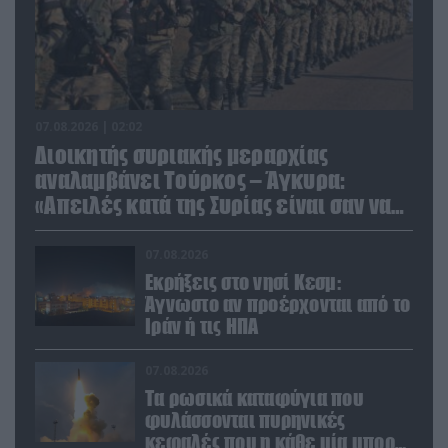
07.08.2026 | 02:02
Διοικητής συριακής μεραρχίας
αναλαμβάνει Τούρκος – Άγκυρα:
«Απειλές κατά της Συρίας είναι σαν να
απειλούν εμάς»
07.08.2026
Εκρήξεις στο νησί Κεσμ:
Άγνωστο αν προέρχονται από το
Ιράν ή τις ΗΠΑ
07.08.2026
Τα ρωσικά καταφύγια που
φυλάσσονται πυρηνικές
κεφαλές που η κάθε μία μπορεί