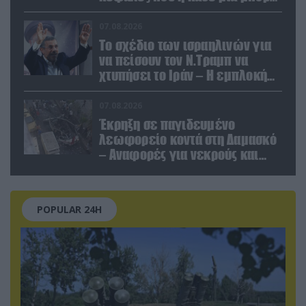
να καταστρέψει «μία
Θεσσαλονίκη»
07.08.2026
Το σχέδιο των ισραηλινών για
να πείσουν τον Ν.Τραμπ να
χτυπήσει το Ιράν – Η εμπλοκή
του Μ.Αχμαντινετζάντ
07.08.2026
Έκρηξη σε παγιδευμένο
λεωφορείο κοντά στη Δαμασκό
– Αναφορές για νεκρούς και
τραυματίες (βίντεο)
POPULAR 24H