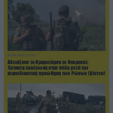
05.08.2026 | 22:02
Αδειάζουν το Κραματόρσκ οι Ουκρανοί:
Έκτακτη εκκένωση στην πόλη μετά την
αιφνιδιαστική προώθηση των Ρώσων (βίντεο)