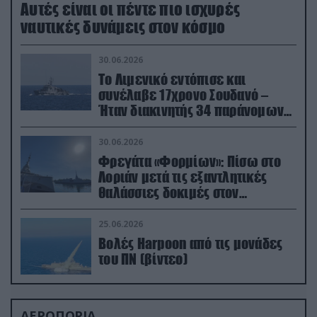
Aυτές είναι οι πέντε πιο ισχυρές
ναυτικές δυνάμεις στον κόσμο
30.06.2026
Το Λιμενικό εντόπισε και
συνέλαβε 17χρονο Σουδανό –
Ήταν διακινητής 34 παράνομων
μεταναστών
30.06.2026
Φρεγάτα «Φορμίων»: Πίσω στο
Λοριάν μετά τις εξαντλητικές
θαλάσσιες δοκιμές στον
απαιτητικό Βισκαϊκό
25.06.2026
Βολές Harpoon από τις μονάδες
του ΠΝ (βίντεο)
ΑΕΡΟΠΟΡΙΑ