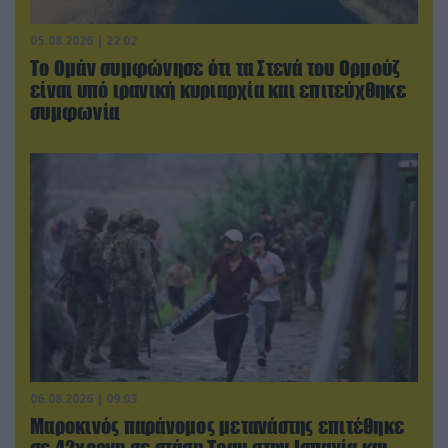
05.08.2026 | 22:02
Το Ομάν συμφώνησε ότι τα Στενά του Ορμούζ
είναι υπό ιρανική κυριαρχία και επιτεύχθηκε
συμφωνία
06.08.2026 | 09:03
Μαροκινός παράνομος μετανάστης επιτέθηκε
σε 42χρονη σε στάση Τραμ στην Ισπανία και