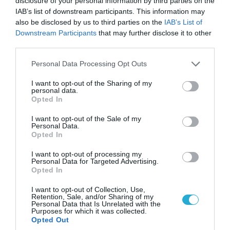
disclosure of your personal information by third parties on the
06.08.2026 | 21:02
IAB’s list of downstream participants. This information may
Τελεσίγραφο του Ιράν στις χώρες του Κόλπου:
also be disclosed by us to third parties on the
IAB’s List of
«Σταματήστε τον Τραμπ αλλιώς θα σας
Downstream Participants
that may further disclose it to other
χτυπήσουμε σκληρά»
third parties.
Please note that this website/app uses one or more Google
Personal Data Processing Opt Outs
services and may gather and store information including but
not limited to your visit or usage behaviour. You may click to
I want to opt-out of the Sharing of my
personal data.
grant or deny consent to Google and its third-party tags to
Opted In
use your data for below specified purposes in below Google
consent section.
I want to opt-out of the Sale of my
Personal Data.
Opted In
I want to opt-out of processing my
Personal Data for Targeted Advertising.
Opted In
I want to opt-out of Collection, Use,
06.08.2026 | 14:02
Retention, Sale, and/or Sharing of my
Personal Data that Is Unrelated with the
«Επιχείρηση ελεύθερα πεζοδρόμια» στην
Purposes for which it was collected.
Αθήνα: Απομακρύνθηκαν παράνομα
Opted Out
αντικείμενα από κοινόχρηστους χώρους