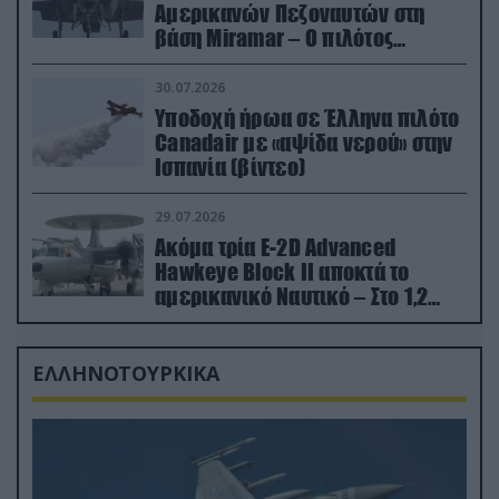
Αμερικανών Πεζοναυτών στη
βάση Miramar – Ο πιλότος
εκτινάχθηκε εγκαίρως
30.07.2026
Υποδοχή ήρωα σε Έλληνα πιλότο
Canadair με «αψίδα νερού» στην
Ισπανία (βίντεο)
29.07.2026
Ακόμα τρία E-2D Advanced
Hawkeye Block II αποκτά το
αμερικανικό Ναυτικό – Στο 1,2
δισ.δολάρια το κόστος
ΕΛΛΗΝΟΤΟΥΡΚΙΚΑ