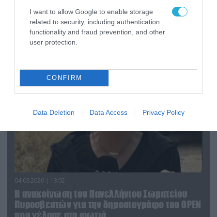
I want to allow Google to enable storage
04.08.2026 | 15:02
related to security, including authentication
Αυτή την ώρα το τελευταίο «αντίο» στον πρώην
functionality and fraud prevention, and other
υπουργό Ι.Βαρβιτσιώτη (φωτο)
user protection.
CONFIRM
Data Deletion
Data Access
Privacy Policy
04.08.2026 | 13:02
Η ανακοίνωση του Πανελλήνιου Σωματείου
Πυροσβεστών για την δημοσιογράφο του OPEN
που γέλασε στη φωτιά