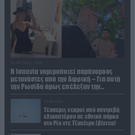
09.08.2026 | 13:02
Η Ισπανία νομιμοποιεί παράνομους
μετανάστες από την Αφρική – Για αυτή
την Ρωσίδα όμως επέλεξαν την
απέλαση
09.08.2026
Τέσσερις νεκροί από συντριβή
ελικοπτέρου σε εθνικό πάρκο
στο Ρίο ντε Τζανέιρο (βίντεο)