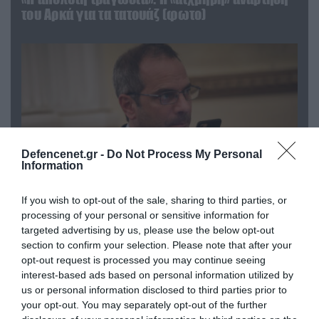
του Αρκά για τα τατουάζ (φωτο)
Defencenet.gr -
Do Not Process My Personal
Information
If you wish to opt-out of the sale, sharing to third parties, or
processing of your personal or sensitive information for
07.08.2026 | 20:02
targeted advertising by us, please use the below opt-out
Ο Γιάννης Αλαφούζος «τέλειωσε» τον
section to confirm your selection. Please note that after your
Κωνσταντίνο Ζούλα από τον ΣΚΑΪ – Ο λόγος της
opt-out request is processed you may continue seeing
απομάκρυνσής του
interest-based ads based on personal information utilized by
us or personal information disclosed to third parties prior to
your opt-out. You may separately opt-out of the further