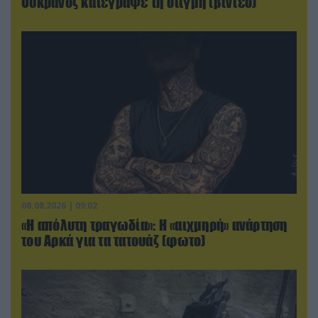
Ουκρανός κατέγραψε τη στιγμή (βίντεο)
08.08.2026 | 09:02
«Η απόλυτη τραγωδία»: Η «αιχμηρή» ανάρτηση
του Αρκά για τα τατουάζ (φωτο)