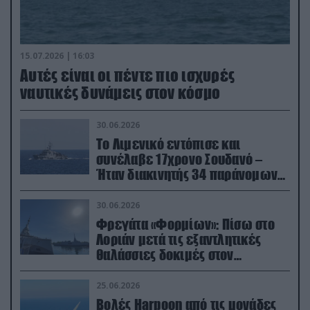
15.07.2026 | 16:03
Aυτές είναι οι πέντε πιο ισχυρές
ναυτικές δυνάμεις στον κόσμο
30.06.2026
Το Λιμενικό εντόπισε και
συνέλαβε 17χρονο Σουδανό –
Ήταν διακινητής 34 παράνομων
μεταναστών
30.06.2026
Φρεγάτα «Φορμίων»: Πίσω στο
Λοριάν μετά τις εξαντλητικές
θαλάσσιες δοκιμές στον
απαιτητικό Βισκαϊκό
25.06.2026
Βολές Harpoon από τις μονάδες