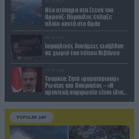
09.08.2026
Νέο κτύπημα στα Στενά του
Ορμούζ: Πύραυλος έπληξε
πλοίο κοντά στο Ομάν
09.08.2026
Ισραηλινές δυνάμεις εισήλθαν
σε χωριό του νότιου Λιβάνου
09.08.2026
Τουρκία: Ζητά «μορατόριουμ»
Ρωσίας και Ουκρανίας – «Η
αμυντική συμφωνία είναι ίδια
με το άρθρο 5 του ΝΑΤΟ» (upd)
POPULAR 24H