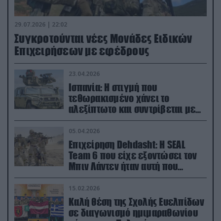
29.07.2026 | 22:02
Συγκροτούνται νέες Μονάδες Ειδικών
Επιχειρήσεων με εφέδρους
23.04.2026
Ισπανία: Η στιγμή που
τεθωρακισμένο χάνει το
αλεξίπτωτο και συντρίβεται με
ορμή στο έδαφος (βίντεο)
05.04.2026
Επιχείρηση Dehdasht: Η SEAL
Team 6 που είχε εξοντώσει τον
Μπιν Λάντεν ήταν αυτή που
διέσωσε τον πιλότο του F-15
15.02.2026
Καλή θέση της Σχολής Ευελπίδων
σε διαγωνισμό ημιμαραθωνίου