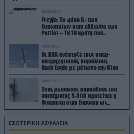
05.08.2026
Freyja: Το «plan Β» των
Ευρωπαίων στην έλλειψη των
Patriot – Τα 10 κράτη που
συμμετέχουν στο δίκτυο
συνεργασίας
24.07.2026
Οι ΗΠΑ ανέπτυξε τους υπερ-
υπερηχητικούς πυραύλους
Dark Eagle με μέτωπο την Κίνα
24.07.2026
Τους ρωσικούς πυραύλους του
συστήματος S-300 προτείνει η
Ουκρανία στην Ευρώπη ως
αντιβαλλιστικό σύστημα
ΕΣΩΤΕΡΙΚΗ ΑΣΦΑΛΕΙΑ