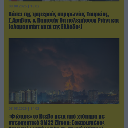
08.08.2026 | 18:02
Βάσει της τριμερούς συμφωνίας Τουρκίας,
Σ.Αραβίας & Πακιστάν θα πολεμήσουν Ριάντ και
Ισλαμαμπάντ κατά της Ελλάδας!
08.08.2026 | 14:02
«Φώτισε» το Κίεβο μετά από χτύπημα με
υπερηχητικό 3M22 Zircon: Σοκαρισμένος