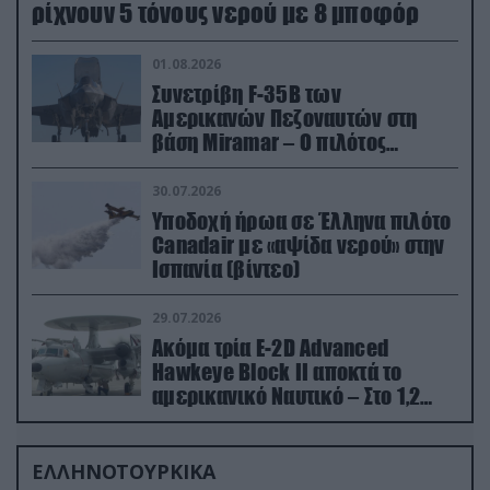
ρίχνουν 5 τόνους νερού με 8 μποφόρ
01.08.2026
Συνετρίβη F-35B των
Αμερικανών Πεζοναυτών στη
βάση Miramar – Ο πιλότος
εκτινάχθηκε εγκαίρως
30.07.2026
Υποδοχή ήρωα σε Έλληνα πιλότο
Canadair με «αψίδα νερού» στην
Ισπανία (βίντεο)
29.07.2026
Ακόμα τρία E-2D Advanced
Hawkeye Block II αποκτά το
αμερικανικό Ναυτικό – Στο 1,2
δισ.δολάρια το κόστος
ΕΛΛΗΝΟΤΟΥΡΚΙΚΑ