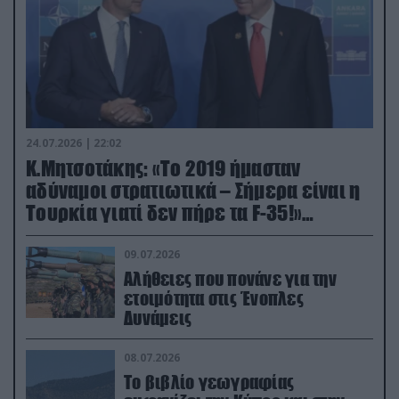
24.07.2026 | 22:02
Κ.Μητσοτάκης: «Το 2019 ήμασταν
αδύναμοι στρατιωτικά – Σήμερα είναι η
Τουρκία γιατί δεν πήρε τα F-35!»
(βίντεο)
09.07.2026
Αλήθειες που πονάνε για την
ετοιμότητα στις Ένοπλες
Δυνάμεις
08.07.2026
Το βιβλίο γεωγραφίας