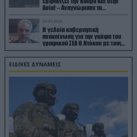
εμφανίζει την Κύπρο και στην
Ασία! – Αναγνώρισαν τα
κατεχόμενα; (φωτο)
04.07.2026
Η γελοία κυβερνητική
ανακοίνωση για την γκάφα του
γραφικού ΣΕΑ Θ.Ντόκου με τους
Ρώσους φαρσέρ
ΕΙΔΙΚΕΣ ΔΥΝΑΜΕΙΣ