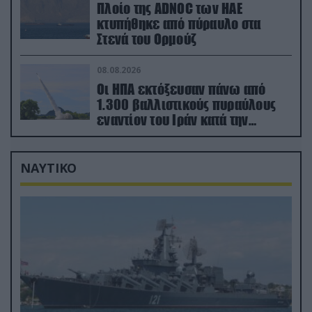
Πλοίο της ADNOC των ΗΑΕ
κτυπήθηκε από πύραυλο στα
Στενά του Ορμούζ
08.08.2026
Οι ΗΠΑ εκτόξευσαν πάνω από
1.300 βαλλιστικούς πυραύλους
εναντίον του Ιράν κατά την
διάρκεια του πολέμου
ΝΑΥΤΙΚΟ