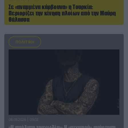
Σε «αναμμένα κάρβουνα» η Τουρκία:
Περιορίζει την κίνηση πλοίων από την Μαύρη
Θάλασσα
ΠΟΛΙΤΙΚΗ
08.08.2026 | 09:02
«Η απόλυτη τραγωδία»: Η «αιχμηρή» ανάρτηση