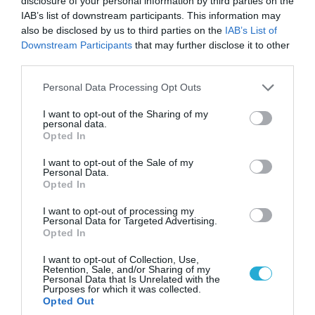
disclosure of your personal information by third parties on the
IAB’s list of downstream participants. This information may
also be disclosed by us to third parties on the
IAB’s List of
Downstream Participants
that may further disclose it to other
third parties.
Please note that this website/app uses one or more Google
Personal Data Processing Opt Outs
services and may gather and store information including but
not limited to your visit or usage behaviour. You may click to
I want to opt-out of the Sharing of my
personal data.
grant or deny consent to Google and its third-party tags to
Opted In
use your data for below specified purposes in below Google
06.08.2026 | 14:02
consent section.
I want to opt-out of the Sale of my
«Επιχείρηση ελεύθερα πεζοδρόμια» στην
Personal Data.
Opted In
Αθήνα: Απομακρύνθηκαν παράνομα
αντικείμενα από κοινόχρηστους χώρους
I want to opt-out of processing my
Personal Data for Targeted Advertising.
Opted In
I want to opt-out of Collection, Use,
Retention, Sale, and/or Sharing of my
Personal Data that Is Unrelated with the
Purposes for which it was collected.
Opted Out