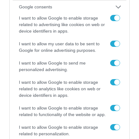
Google consents
I want to allow Google to enable storage
related to advertising like cookies on web or
05.08.2026 | 22:02
device identifiers in apps.
Αδειάζουν το Κραματόρσκ οι Ουκρανοί:
Έκτακτη εκκένωση στην πόλη μετά την
I want to allow my user data to be sent to
αιφνιδιαστική προώθηση των Ρώσων (βίντεο)
Google for online advertising purposes.
I want to allow Google to send me
personalized advertising.
I want to allow Google to enable storage
related to analytics like cookies on web or
device identifiers in apps.
I want to allow Google to enable storage
related to functionality of the website or app.
I want to allow Google to enable storage
related to personalization.
06.08.2026 | 17:02