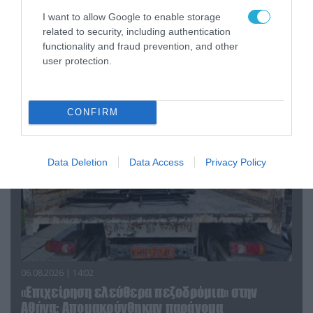
Ουκρανία: Αποκαλύφθηκε ο αριθμός των
I want to allow Google to enable storage
ξένων εθελοντών που πολεμούν για το Κίεβο
related to security, including authentication
functionality and fraud prevention, and other
user protection.
ΠΟΛΙΤΙΚΗ
CONFIRM
Data Deletion
Data Access
Privacy Policy
06.08.2026 | 14:02
«Επιχείρηση ελεύθερα πεζοδρόμια» στην
Αθήνα: Απομακρύνθηκαν παράνομα