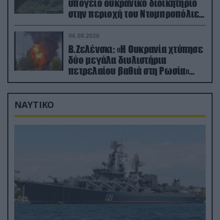
υπόγειο ουκρανικό διοικητήριο
στην περιοχή του Ντομπροπόλιε
(βίντεο)
06.08.2026
Β.Ζελένσκι: «Η Ουκρανία χτύπησε
δύο μεγάλα διυλιστήρια
πετρελαίου βαθιά στη Ρωσία»
(βίντεο)
ΝΑΥΤΙΚΟ