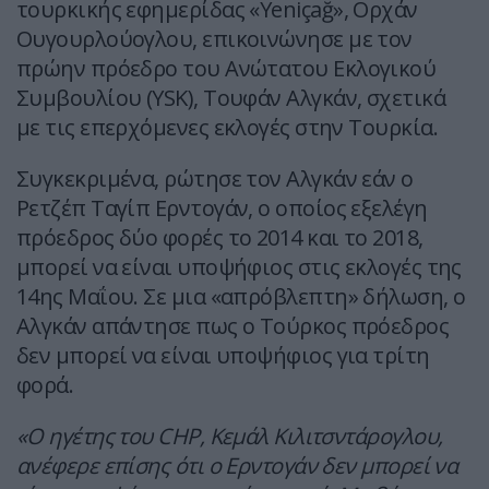
τουρκικής εφημερίδας «Yeniçağ», Ορχάν
Ουγουρλούογλου, επικοινώνησε με τον
πρώην πρόεδρο του Ανώτατου Εκλογικού
Συμβουλίου (YSK), Τουφάν Αλγκάν, σχετικά
με τις επερχόμενες εκλογές στην Τουρκία.
Συγκεκριμένα, ρώτησε τον Αλγκάν εάν ο
Ρετζέπ Ταγίπ Ερντογάν, ο οποίος εξελέγη
πρόεδρος δύο φορές το 2014 και το 2018,
μπορεί να είναι υποψήφιος στις εκλογές της
14ης Μαΐου. Σε μια «απρόβλεπτη» δήλωση, ο
Αλγκάν απάντησε πως ο Τούρκος πρόεδρος
δεν μπορεί να είναι υποψήφιος για τρίτη
φορά.
«Ο ηγέτης του CHP, Κεμάλ Κιλιτσντάρογλου,
ανέφερε επίσης ότι ο Ερντογάν δεν μπορεί να