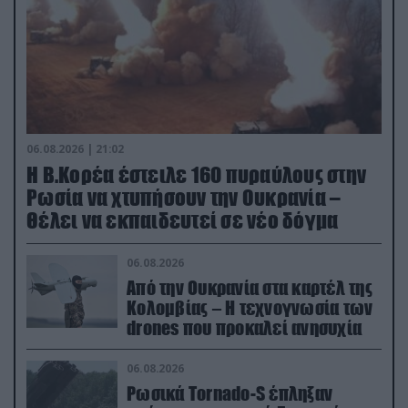
06.08.2026 | 21:02
Η Β.Κορέα έστειλε 160 πυραύλους στην
Ρωσία να χτυπήσουν την Ουκρανία –
Θέλει να εκπαιδευτεί σε νέο δόγμα
06.08.2026
Από την Ουκρανία στα καρτέλ της
Κολομβίας – Η τεχνογνωσία των
drones που προκαλεί ανησυχία
06.08.2026
Ρωσικά Tornado-S έπληξαν