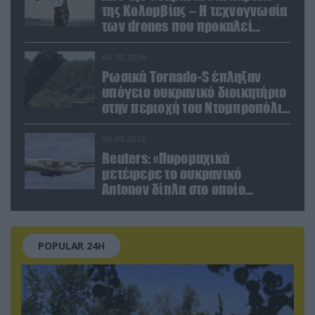
της Κολομβίας – Η τεχνογνωσία
των drones που προκαλεί
ανησυχία
06.08.2026
Ρωσικά Tornado-S έπληξαν
υπόγειο ουκρανικό διοικητήριο
στην περιοχή του Ντομπροπόλιε
(βίντεο)
06.08.2026
Reuters: «Πυρομαχικά
μετέφερε το ουκρανικό
Antonov δίπλα στο οποίο
βρέθηκε το drone στη Λειψία»
POPULAR 24H