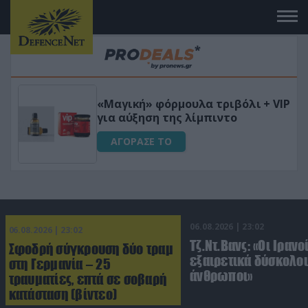
Φριτέζα Αέρος 8Lt με ψηφιακό
VIP
έλεγχο για Υγιεινό Μαγείρεμα
Χωρίς Λάδι 1650W
ΑΓΟΡΑΣΕ ΤΟ
06.08.2026 | 23:02
06.08.2026 | 23:02
Τζ.Ντ.Βανς: «Οι Ιρανο
Σφοδρή σύγκρουση δύο τραμ
εξαιρετικά δύσκολοι
στη Γερμανία – 25
άνθρωποι»
τραυματίες, επτά σε σοβαρή
κατάσταση (βίντεο)