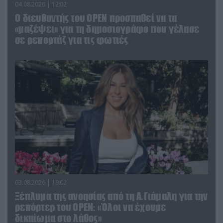
04.08.2026 | 12:02
O διευθυντής του OPEN προσπαθεί να τα
«μαζέψει» για τη δημοσιογράφο που γέλασε
σε ρεπορτάζ για τις φωτιές
03.08.2026 | 19:02
Ξέπλυμα της ανοησίας από τη Α.Γιάμαλη για την
ρεπόρτερ του ΟΡΕΝ: «Όλοι να έχουμε
δικαίωμα στο λάθος»