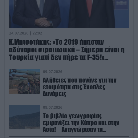
24.07.2026 | 22:02
Κ.Μητσοτάκης: «Το 2019 ήμασταν
αδύναμοι στρατιωτικά – Σήμερα είναι η
Τουρκία γιατί δεν πήρε τα F-35!»
(βίντεο)
09.07.2026
Αλήθειες που πονάνε για την
ετοιμότητα στις Ένοπλες
Δυνάμεις
08.07.2026
Το βιβλίο γεωγραφίας
εμφανίζει την Κύπρο και στην
Ασία! – Αναγνώρισαν τα
κατεχόμενα; (φωτο)