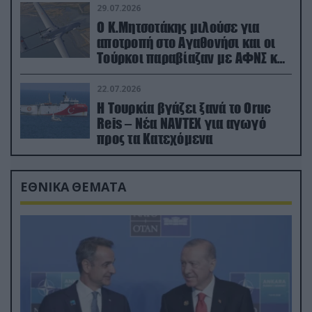
29.07.2026
Ο Κ.Μητσοτάκης μιλούσε για
αποτροπή στο Αγαθονήσι και οι
Τούρκοι παραβίαζαν με ΑΦΝΣ και
drone
22.07.2026
Η Τουρκία βγάζει ξανά το Oruc
Reis – Νέα NAVTEX για αγωγό
προς τα Κατεχόμενα
ΕΘΝΙΚΑ ΘΕΜΑΤΑ