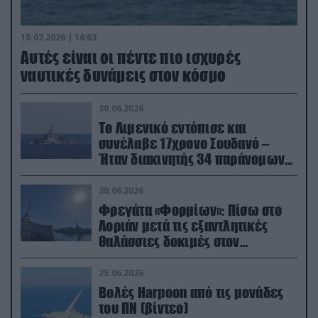
15.07.2026 | 16:03
Aυτές είναι οι πέντε πιο ισχυρές
ναυτικές δυνάμεις στον κόσμο
30.06.2026
Το Λιμενικό εντόπισε και
συνέλαβε 17χρονο Σουδανό –
Ήταν διακινητής 34 παράνομων
μεταναστών
30.06.2026
Φρεγάτα «Φορμίων»: Πίσω στο
Λοριάν μετά τις εξαντλητικές
θαλάσσιες δοκιμές στον
απαιτητικό Βισκαϊκό
25.06.2026
Βολές Harpoon από τις μονάδες
του ΠΝ (βίντεο)