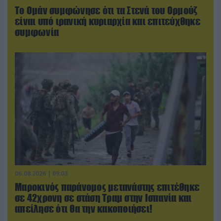
Το Ομάν συμφώνησε ότι τα Στενά του Ορμούζ
είναι υπό ιρανική κυριαρχία και επιτεύχθηκε
συμφωνία
06.08.2026 | 09:03
Μαροκινός παράνομος μετανάστης επιτέθηκε
σε 42χρονη σε στάση Τραμ στην Ισπανία και
απείλησε ότι θα την κακοποιήσει!