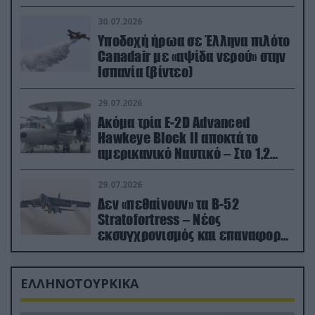
30.07.2026
Υποδοχή ήρωα σε Έλληνα πιλότο
Canadair με «αψίδα νερού» στην
Ισπανία (βίντεο)
29.07.2026
Ακόμα τρία E-2D Advanced
Hawkeye Block II αποκτά το
αμερικανικό Ναυτικό – Στο 1,2
δισ.δολάρια το κόστος
29.07.2026
Δεν «πεθαίνουν» τα Β-52
Stratofortress – Νέος
εκσυγχρονισμός και επαναφορά
από τα «νεκροταφεία»
ΕΛΛΗΝΟΤΟΥΡΚΙΚΑ