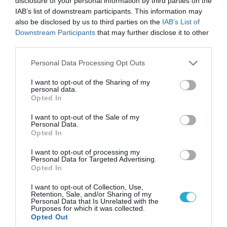
disclosure of your personal information by third parties on the
IAB’s list of downstream participants. This information may
also be disclosed by us to third parties on the
IAB’s List of
Downstream Participants
that may further disclose it to other
third parties.
Please note that this website/app uses one or more Google
Personal Data Processing Opt Outs
services and may gather and store information including but
not limited to your visit or usage behaviour. You may click to
I want to opt-out of the Sharing of my
06.08.2026 | 09:02
personal data.
grant or deny consent to Google and its third-party tags to
Opted In
ΗΠΑ: Το τελευταίο μήνυμα της μητέρας στον
use your data for below specified purposes in below Google
πρώην σύζυγό της πριν από τη δολοφονία των
consent section.
I want to opt-out of the Sale of my
4 παιδιών τους – «Έχουν ίωση»
Personal Data.
Opted In
I want to opt-out of processing my
Personal Data for Targeted Advertising.
Opted In
I want to opt-out of Collection, Use,
Retention, Sale, and/or Sharing of my
Personal Data that Is Unrelated with the
Purposes for which it was collected.
Opted Out