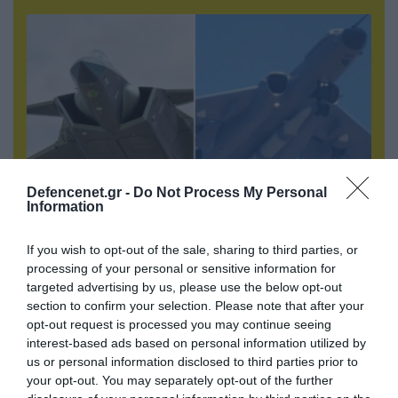
Defencenet.gr -
Do Not Process My Personal
Information
05.08.2026 | 20:02
If you wish to opt-out of the sale, sharing to third parties, or
Η Κίνα επέδειξε για πρώτη φορά την
processing of your personal or sensitive information for
αεροπορική πυρηνική της τριάδα και
targeted advertising by us, please use the below opt-out
προκάλεσε διεθνές σοκ – Δείτε βίντεο
section to confirm your selection. Please note that after your
opt-out request is processed you may continue seeing
interest-based ads based on personal information utilized by
us or personal information disclosed to third parties prior to
your opt-out. You may separately opt-out of the further