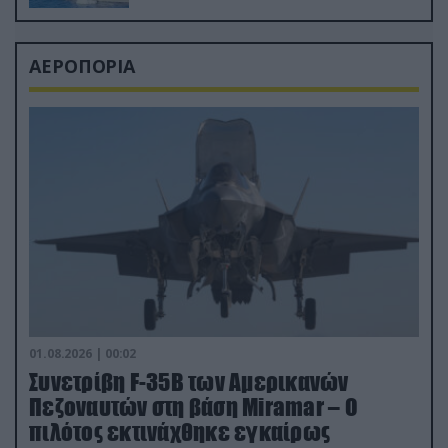
ΑΕΡΟΠΟΡΙΑ
01.08.2026 | 00:02
Συνετρίβη F-35B των Αμερικανών
Πεζοναυτών στη βάση Miramar – Ο
πιλότος εκτινάχθηκε εγκαίρως