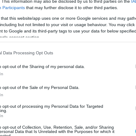
. This information may also be disclosed by us to third parties on the
IA
νο, και μέσω … skype, o Ερντογάν εκθείασε
Participants
that may further disclose it to other third parties.
μελίωση του υποτιθέμενου νοσοκομείου
 that this website/app uses one or more Google services and may gath
βλέπετε δεν μιλάμε για κατασκευές με άμμο
including but not limited to your visit or usage behaviour. You may click 
με τσιμέντο με χάλυβα κάνουμε σωστές
 to Google and its third-party tags to use your data for below specifi
ogle consent section.
τόσο όταν τελείωσε η σύνδεση, αποκαλύφθηκε
ροεκλογική φιέστα αφού μπετόν έπεσε, αλλά
l Data Processing Opt Outs
και σε λίγα τετραγωνικά μέτρα σε ένα μεγάλο
o opt-out of the Sharing of my personal data.
In
o opt-out of the Sale of my Personal Data.
In
to opt-out of processing my Personal Data for Targeted
ing.
In
o opt-out of Collection, Use, Retention, Sale, and/or Sharing
ersonal Data that Is Unrelated with the Purposes for which it
lected.