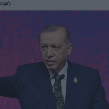
καφή!