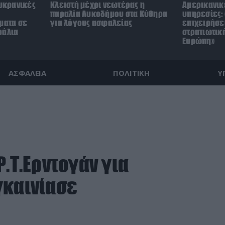
ουκρανικές
Κλειστή μέχρι νεωτέρας η
Αμερικανικ
παραλία Λυκοδήμου στα Κύθηρα
υπηρεσίες: 
ματα σε
για λόγους ασφαλείας
επιχειρήσε
ράλια
στρατιωτικ
Ευρώπη»
ΑΣΦΑΛΕΙΑ
ΠΟΛΙΤΙΚΗ
Υ
Ρ.Τ.Ερντογάν για
γκαινίασε