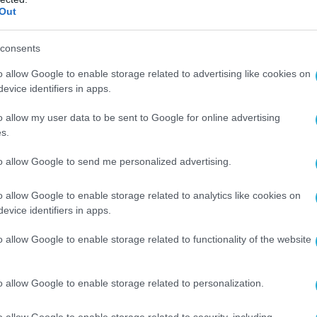
Out
consents
o allow Google to enable storage related to advertising like cookies on
evice identifiers in apps.
είναι τα όσα μετέδωσε το αντιπολιτευόμενο
o allow my user data to be sent to Google for online advertising
όνες από την υποτιθέμενη θεμελίωση που
s.
ηση, που όπως αποκάλυψε το fake σκηνικό
to allow Google to send me personalized advertising.
ε. «Αυτά εδώ είναι τα θεμέλια ενός
λις αποκαλύφθηκαν αυτές οι εικόνες, τα
o allow Google to enable storage related to analytics like cookies on
θηκαν» σχολίασε η παρουσιάστρια εκπομπής
evice identifiers in apps.
στο θέμα της ψεύτικης θεμελίωσης από τον
o allow Google to enable storage related to functionality of the website
.
o allow Google to enable storage related to personalization.
ΟΓΑΝ
ΤΟΥΡΚΙΑ
o allow Google to enable storage related to security, including