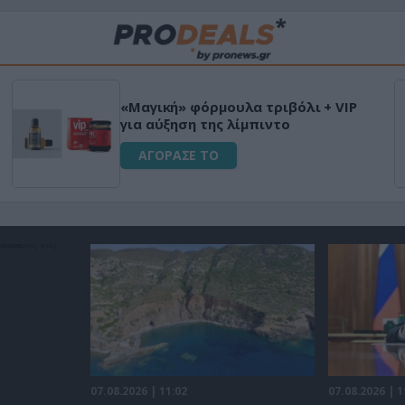
Μεταμόρφωσε τον κήπο σου με το
Ultra Box Μίνι Αλυσοπρίονο με
μπαταρία λιθίου
ΑΓΟΡΑΣΕ ΤΟ
07.08.2026 | 11:02
07.08.2026 | 1