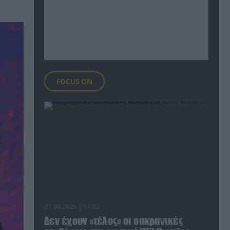
FOCUS ON
07.08.2026 | 14:02
Δεν έχουν «τέλος» οι ουκρανικές