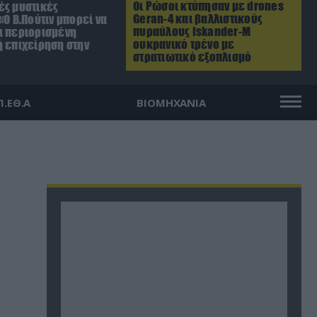
Οι Ρώσοι κτύπησαν με drones
ές μυστικές
Geran-4 και βαλλιστικούς
«Ο Β.Πούτιν μπορεί να
πυραύλους Iskander-M
ι περιορισμένη
ουκρανικό τρένο με
ή επιχείρηση στην
στρατιωτικό εξοπλισμό
Π.ΕΘ.Α
ΒΙΟΜΗΧΑΝΙΑ