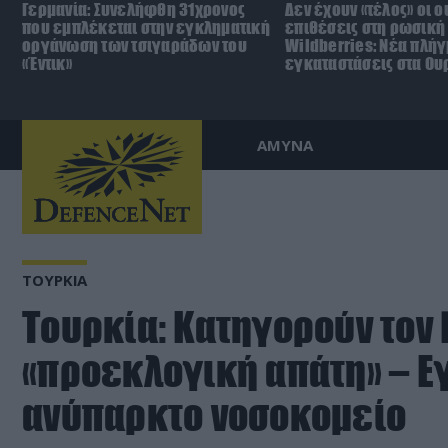
Γερμανία: Συνελήφθη 31χρονος
Δεν έχουν «τέλος» οι 
που εμπλέκεται στην εγκληματική
επιθέσεις στη ρωσική
οργάνωση των τσιγαράδων του
Wildberries: Νέα πλήγ
«Έντικ»
εγκαταστάσεις στα Ου
ΑΜΥΝΑ
ΤΟΥΡΚΙΑ
Τουρκία: Κατηγορούν τον 
«προεκλογική απάτη» – Ε
ανύπαρκτο νοσοκομείο