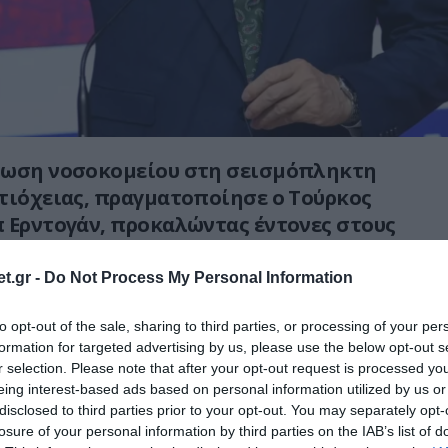
ίωση νοσοκομείου στη σεισμόπληκτη
τιόχειας, πραγματοποίησε ο Τούρκος
 Ερντογάν, προκαλώντας έντονες στους
τιπολίτευσης και ποικίλα σχόλια στα
υα.
t.gr -
Do Not Process My Personal Information
an Çömez, Erdoğan'ın attığı temeli paylaştı! 'Göz
to opt-out of the sale, sharing to third parties, or processing of your per
formation for targeted advertising by us, please use the below opt-out s
e beceremiyorlar…'
https://t.co/B1ubjcsaXi
r selection. Please note that after your opt-out request is processed y
@halktvcomtr
aracılığıyla
eing interest-based ads based on personal information utilized by us or
disclosed to third parties prior to your opt-out. You may separately opt-
2 (@mustafa65330547)
March 26, 2023
losure of your personal information by third parties on the IAB’s list of