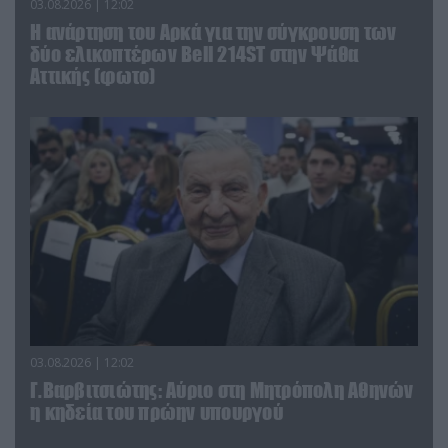
03.08.2026 | 12:02
Η ανάρτηση του Αρκά για την σύγκρουση των
δύο ελικοπτέρων Bell 214ST στην Ψάθα
Αττικής (φωτο)
03.08.2026 | 12:02
Γ.Βαρβιτσιώτης: Aύριο στη Μητρόπολη Αθηνών
η κηδεία του πρώην υπουργού