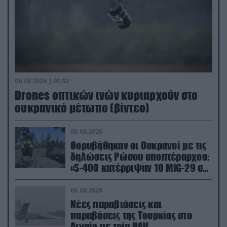
06.08.2026 | 01:02
Drones οπτικών ινών κυριαρχούν στο
ουκρανικό μέτωπο (βίντεο)
06.08.2026
Θορυβήθηκαν οι Ουκρανοί με τις
δηλώσεις Ρώσου υποπτέραρχου:
«S-400 κατέρριψαν 10 MiG-29 σε
μόλις μια μέρα!»
06.08.2026
Νέες παραβιάσεις και
παραβάσεις της Τουρκίας στο
Αιγαίο με τρία UAV