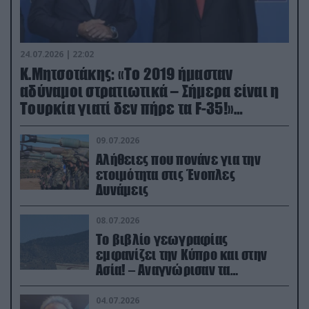
24.07.2026 | 22:02
Κ.Μητσοτάκης: «Το 2019 ήμασταν
αδύναμοι στρατιωτικά – Σήμερα είναι η
Τουρκία γιατί δεν πήρε τα F-35!»
(βίντεο)
09.07.2026
Αλήθειες που πονάνε για την
ετοιμότητα στις Ένοπλες
Δυνάμεις
08.07.2026
Το βιβλίο γεωγραφίας
εμφανίζει την Κύπρο και στην
Ασία! – Αναγνώρισαν τα
κατεχόμενα; (φωτο)
04.07.2026