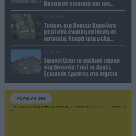
Βρετανού χειριστή και του
Έλληνα πιλότου από το δεύτερο
μέσο
06.08.2026
Τρόμος στη βόρεια Καρολίνα
μετά από ένοπλη επίθεση σε
κατοικία: Νεκρά τρία μέλη
οικογένειας – 4 οι τραυματίες
(upd)
06.08.2026
Σφραγίζεται το αιολικό πάρκο
στη Βοιωτία: Γιατί οι Αρχές
ξεκινούν έρευνες στο σημείο
POPULAR 24H