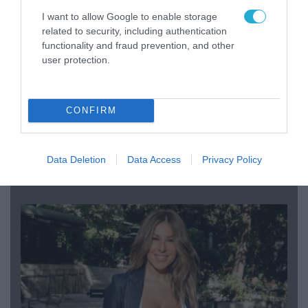
I want to allow Google to enable storage
related to security, including authentication
functionality and fraud prevention, and other
user protection.
CONFIRM
04.08.2026 | 12:02
O διευθυντής του OPEN προσπαθεί να τα
«μαζέψει» για τη δημοσιογράφο που γέλασε
Data Deletion
Data Access
Privacy Policy
σε ρεπορτάζ για τις φωτιές