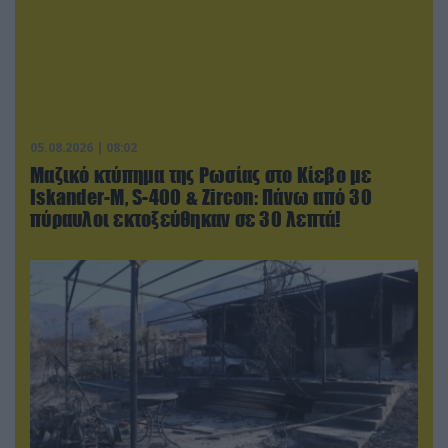
05.08.2026 | 08:02
Μαζικό κτύπημα της Ρωσίας στο Κίεβο με
Iskander-Μ, S-400 & Zircon: Πάνω από 30
πύραυλοι εκτοξεύθηκαν σε 30 λεπτά!