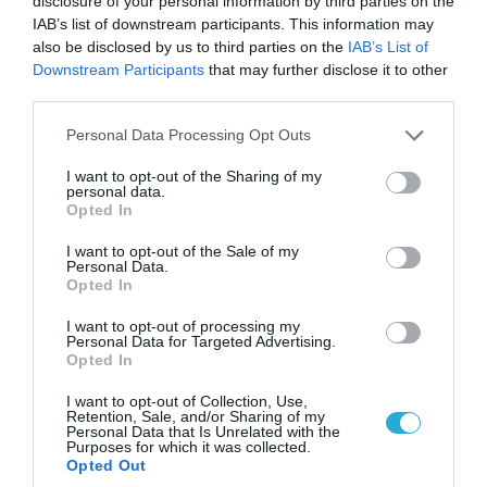
disclosure of your personal information by third parties on the
περιστατικό με το προεδρικό ελικόπτερο
IAB’s list of downstream participants. This information may
Marine One που μετέφερε τον Ν.Τραμπ
also be disclosed by us to third parties on the
IAB’s List of
Downstream Participants
that may further disclose it to other
third parties.
ΠΟΛΙΤΙΚΗ
Please note that this website/app uses one or more Google
Personal Data Processing Opt Outs
services and may gather and store information including but
not limited to your visit or usage behaviour. You may click to
I want to opt-out of the Sharing of my
personal data.
grant or deny consent to Google and its third-party tags to
Opted In
use your data for below specified purposes in below Google
consent section.
I want to opt-out of the Sale of my
Personal Data.
Opted In
I want to opt-out of processing my
Personal Data for Targeted Advertising.
Opted In
I want to opt-out of Collection, Use,
Retention, Sale, and/or Sharing of my
04.08.2026 | 15:02
Personal Data that Is Unrelated with the
Αυτή την ώρα το τελευταίο «αντίο» στον πρώην
Purposes for which it was collected.
Opted Out
υπουργό Ι.Βαρβιτσιώτη (φωτο)