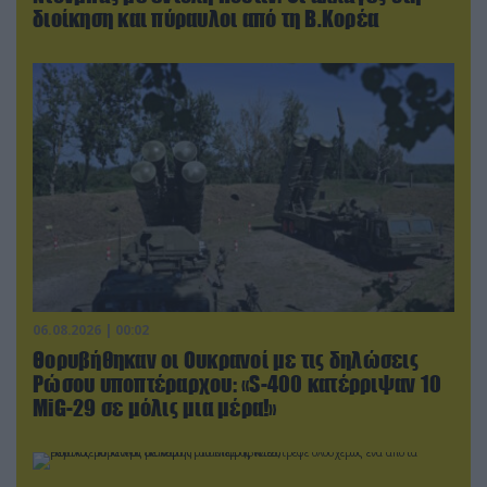
διοίκηση και πύραυλοι από τη Β.Κορέα
06.08.2026 | 00:02
Θορυβήθηκαν οι Ουκρανοί με τις δηλώσεις
Ρώσου υποπτέραρχου: «S-400 κατέρριψαν 10
MiG-29 σε μόλις μια μέρα!»