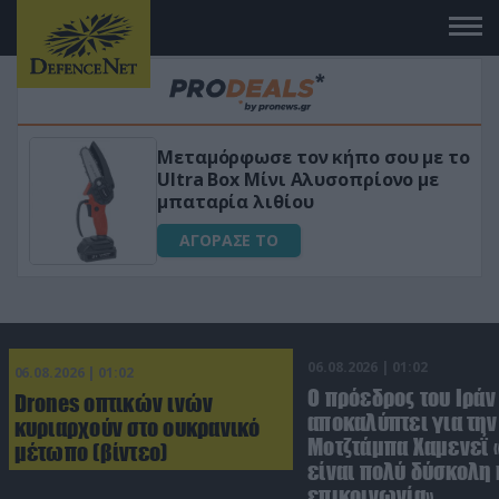
Μεταμόρφωσε τον κήπο σου με το
ικό
Ultra Box Μίνι Αλυσοπρίονο με
μπαταρία λιθίου
ΑΓΟΡΑΣΕ ΤΟ
06.08.2026 | 01:02
06.08.2026 | 01:02
Ο πρόεδρος του Ιράν
Drones οπτικών ινών
αποκαλύπτει για την
κυριαρχούν στο ουκρανικό
Μοτζτάμπα Χαμενεΐ 
μέτωπο (βίντεο)
είναι πολύ δύσκολη 
επικοινωνία»