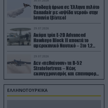
30.07.2026
Υποδοχή ήρωα σε Έλληνα πιλότο
Canadair με «αψίδα νερού» στην
Ισπανία (βίντεο)
29.07.2026
Ακόμα τρία E-2D Advanced
Hawkeye Block II αποκτά το
αμερικανικό Ναυτικό – Στο 1,2
δισ.δολάρια το κόστος
29.07.2026
Δεν «πεθαίνουν» τα Β-52
Stratofortress – Νέος
εκσυγχρονισμός και επαναφορά
από τα «νεκροταφεία»
ΕΛΛΗΝΟΤΟΥΡΚΙΚΑ