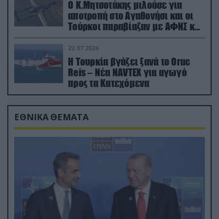
Ο Κ.Μητσοτάκης μιλούσε για
αποτροπή στο Αγαθονήσι και οι
Τούρκοι παραβίαζαν με ΑΦΝΣ και
drone
22.07.2026
Η Τουρκία βγάζει ξανά το Oruc
Reis – Νέα NAVTEX για αγωγό
προς τα Κατεχόμενα
ΕΘΝΙΚΑ ΘΕΜΑΤΑ