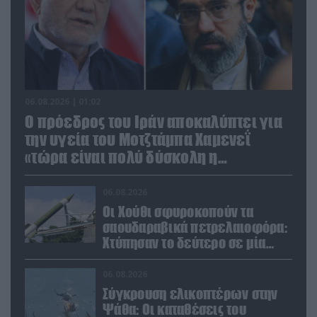
06.08.2026 | 01:02
Ο πρόεδρος του Ιράν αποκαλύπτει για
την υγεία του Μοτζτάμπα Χαμενεΐ
«τώρα είναι πολύ δύσκολη η
επικοινωνία»
06.08.2026
Οι Χούθι σφυροκοπούν τα
σαουδαραβικά πετρελαιοφόρα:
Χτύπησαν το δεύτερο σε μία
ημέρα στην Ερυθρά Θάλασσα
06.08.2026
Σύγκρουση ελικοπτέρων στην
Ψάθα: Οι καταθέσεις του