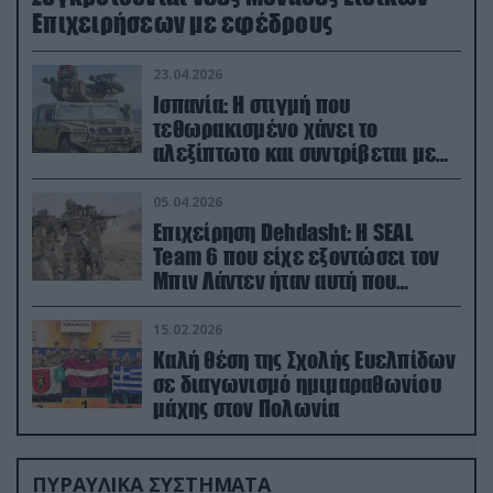
Επιχειρήσεων με εφέδρους
23.04.2026
Ισπανία: Η στιγμή που
τεθωρακισμένο χάνει το
αλεξίπτωτο και συντρίβεται με
ορμή στο έδαφος (βίντεο)
05.04.2026
Επιχείρηση Dehdasht: Η SEAL
Team 6 που είχε εξοντώσει τον
Μπιν Λάντεν ήταν αυτή που
διέσωσε τον πιλότο του F-15
15.02.2026
Καλή θέση της Σχολής Ευελπίδων
σε διαγωνισμό ημιμαραθωνίου
μάχης στον Πολωνία
ΠΥΡΑΥΛΙΚΑ ΣΥΣΤΗΜΑΤΑ