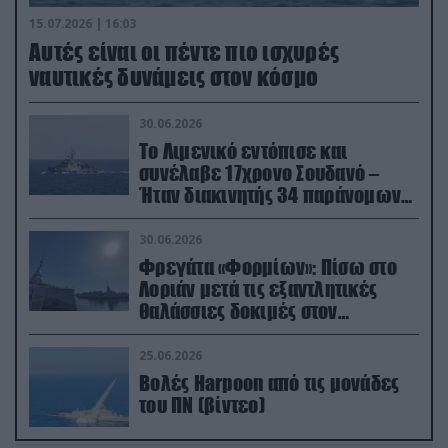
15.07.2026 | 16:03
Aυτές είναι οι πέντε πιο ισχυρές
ναυτικές δυνάμεις στον κόσμο
30.06.2026
Το Λιμενικό εντόπισε και
συνέλαβε 17χρονο Σουδανό –
Ήταν διακινητής 34 παράνομων
μεταναστών
30.06.2026
Φρεγάτα «Φορμίων»: Πίσω στο
Λοριάν μετά τις εξαντλητικές
θαλάσσιες δοκιμές στον
απαιτητικό Βισκαϊκό
25.06.2026
Βολές Harpoon από τις μονάδες
του ΠΝ (βίντεο)