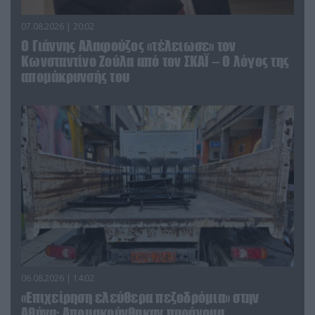
07.08.2026 | 20:02
Ο Γιάννης Αλαφούζος «τέλειωσε» τον
Κωνσταντίνο Ζούλα από τον ΣΚΑΪ – Ο λόγος της
απομάκρυνσής του
06.08.2026 | 14:02
«Επιχείρηση ελεύθερα πεζοδρόμια» στην
Αθήνα: Απομακρύνθηκαν παράνομα