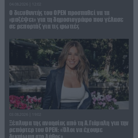
04.08.2026 | 12:02
O διευθυντής του OPEN προσπαθεί να τα
«μαζέψει» για τη δημοσιογράφο που γέλασε
σε ρεπορτάζ για τις φωτιές
03.08.2026 | 19:02
Ξέπλυμα της ανοησίας από τη Α.Γιάμαλη για την
ρεπόρτερ του ΟΡΕΝ: «Όλοι να έχουμε
δικαίωμα στο λάθος»