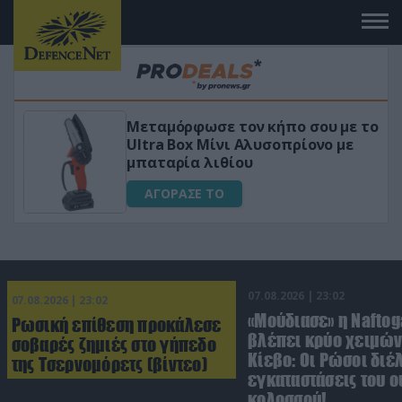
Μεταμόρφωσε τον κήπο σου με το
ικό
Ultra Box Μίνι Αλυσοπρίονο με
μπαταρία λιθίου
ΑΓΟΡΑΣΕ ΤΟ
07.08.2026 | 23:02
07.08.2026 | 23:02
«Μούδιασε» η Naftog
Ρωσική επίθεση προκάλεσε
βλέπει κρύο χειμών
σοβαρές ζημιές στο γήπεδο
Κίεβο: Οι Ρώσοι διέ
της Τσερνομόρετς (βίντεο)
εγκαταστάσεις του 
κολοσσού!