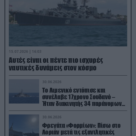
15.07.2026 | 16:03
Aυτές είναι οι πέντε πιο ισχυρές
ναυτικές δυνάμεις στον κόσμο
30.06.2026
Το Λιμενικό εντόπισε και
συνέλαβε 17χρονο Σουδανό –
Ήταν διακινητής 34 παράνομων
μεταναστών
30.06.2026
Φρεγάτα «Φορμίων»: Πίσω στο
Λοριάν μετά τις εξαντλητικές