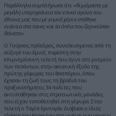
Παράλληλα συμπλήρωσε ότι
«θυμόμαστε με
μεγάλη υπερηφάνεια τον επικό αγώνα του
έθνους μας που με γυμνά χέρια στάθηκε
ενάντια στα τανκς και τα όπλα που ξερνούσαν
θάνατο».
Ο Τούρκος πρόεδρος, συνοδευόμενος από τη
σύζυγό του Εμινέ, παρέστη στην
επιμνημόσυνη τελετή που έγινε στο μνημείο
των πεσόντων, στην ασιατική έξοδο της
πρώτης γέφυρας του Βοσπόρου, όπου
έχασαν τη ζωή τους τη βραδιά του
πραξικοπήματος 34 πολίτες που
αντιστάθηκαν στις στρατιωτικές μονάδες
που είχαν τοποθετηθεί στη γέφυρα. Στην
τελετή ο Ταγίπ Ερντογάν διάβασε ο ίδιος
εδάφια του Κορανίου στη μνήμη των νεκρών.