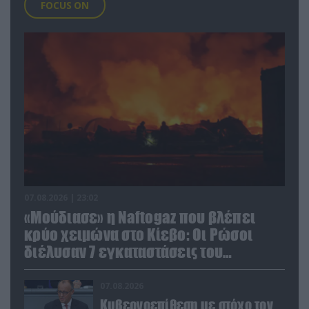
FOCUS ON
07.08.2026 | 23:02
«Μούδιασε» η Naftogaz που βλέπει
κρύο χειμώνα στο Κίεβο: Οι Ρώσοι
διέλυσαν 7 εγκαταστάσεις του
ουκρανικού κολοσσού!
07.08.2026
Κυβερνοεπίθεση με στόχο τον