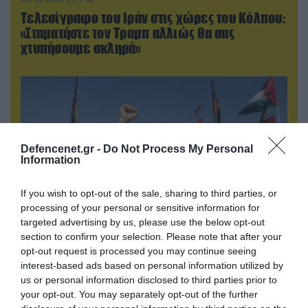
Τελεσίγραφο του Ιράν στις χώρες του Κόλπου:
«Σταματήστε τον Τραμπ αλλιώς θα σας
χτυπήσουμε σκληρά»
Defencenet.gr -
Do Not Process My Personal
Information
If you wish to opt-out of the sale, sharing to third parties, or
processing of your personal or sensitive information for
targeted advertising by us, please use the below opt-out
section to confirm your selection. Please note that after your
07.08.2026 | 08:02
opt-out request is processed you may continue seeing
Κλιμακώνουν οι Χούθι: Eξαπέλυσαν επιθέσεις
interest-based ads based on personal information utilized by
κατά στρατιωτικών δυνάμεων στην Υεμένη –
us or personal information disclosed to third parties prior to
Πλήγματα & στη Σαουδική Αραβία!
your opt-out. You may separately opt-out of the further