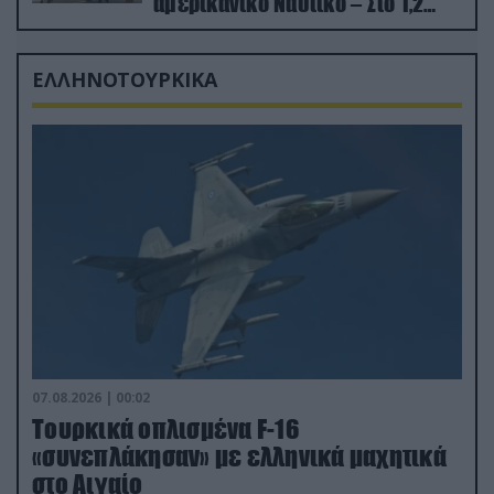
αμερικανικό Ναυτικό – Στο 1,2
δισ.δολάρια το κόστος
ΕΛΛΗΝΟΤΟΥΡΚΙΚΑ
07.08.2026 | 00:02
Τουρκικά οπλισμένα F-16
«συνεπλάκησαν» με ελληνικά μαχητικά
στο Αιγαίο