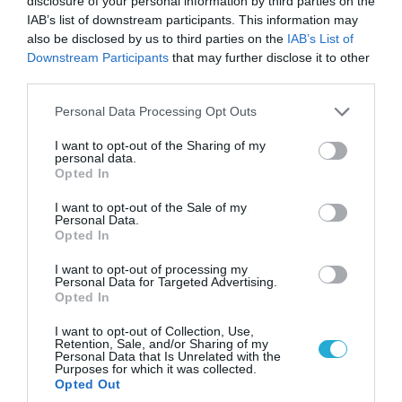
disclosure of your personal information by third parties on the
IAB’s list of downstream participants. This information may
also be disclosed by us to third parties on the
IAB’s List of
Downstream Participants
that may further disclose it to other
third parties.
Please note that this website/app uses one or more Google
Personal Data Processing Opt Outs
services and may gather and store information including but
not limited to your visit or usage behaviour. You may click to
I want to opt-out of the Sharing of my
personal data.
grant or deny consent to Google and its third-party tags to
Opted In
use your data for below specified purposes in below Google
consent section.
I want to opt-out of the Sale of my
Personal Data.
Opted In
07.08.2026 | 16:02
Κ.Τσίγκας για νέα Canadair DHC-515: «Θα
I want to opt-out of processing my
πετούν τη νύχτα αλλά δεν θα πραγματοποιούν
Personal Data for Targeted Advertising.
Opted In
ρίψεις νερού»
I want to opt-out of Collection, Use,
Retention, Sale, and/or Sharing of my
Personal Data that Is Unrelated with the
Purposes for which it was collected.
Opted Out