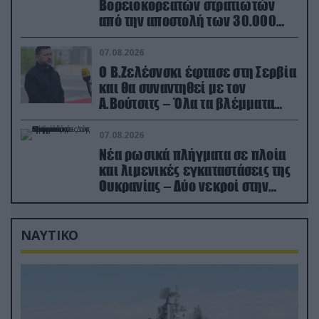
Βορειοκορεατών στρατιωτών
από την αποστολή των 30.000
που έφτασαν στη Ρωσία (βίντεο)
07.08.2026
Ο Β.Ζελέσνσκι έφτασε στη Σερβία
και θα συναντηθεί με τον
Α.Βούτσιτς – Όλα τα βλέμματα
στις σχέσεις με τη Ρωσία
07.08.2026
Νέα ρωσικά πλήγματα σε πλοία
και λιμενικές εγκαταστάσεις της
Ουκρανίας – Δύο νεκροί στην
Κριμαία
ΝΑΥΤΙΚΟ