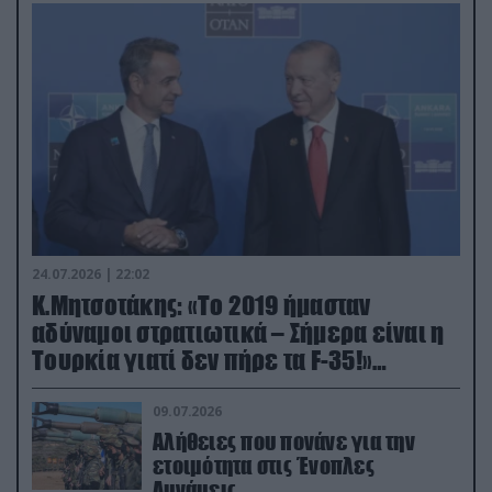
24.07.2026 | 22:02
Κ.Μητσοτάκης: «Το 2019 ήμασταν
αδύναμοι στρατιωτικά – Σήμερα είναι η
Τουρκία γιατί δεν πήρε τα F-35!»
(βίντεο)
09.07.2026
Αλήθειες που πονάνε για την
ετοιμότητα στις Ένοπλες
Δυνάμεις