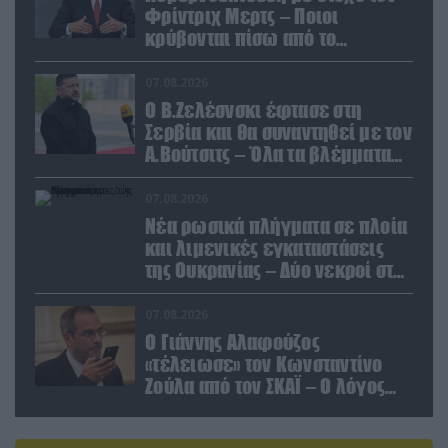
Φρίντριχ Μερτς – Ποιοι
κρύβονται πίσω από το
παραποιημένο βίντεο
07.08.2026
Ο Β.Ζελέσνσκι έφτασε στη
Σερβία και θα συναντηθεί με τον
Α.Βούτσιτς – Όλα τα βλέμματα
στις σχέσεις με τη Ρωσία
07.08.2026
Νέα ρωσικά πλήγματα σε πλοία
και λιμενικές εγκαταστάσεις
της Ουκρανίας – Δύο νεκροί στην
Κριμαία
07.08.2026
Ο Γιάννης Αλαφούζος
«τέλειωσε» τον Κωνσταντίνο
Ζούλα από τον ΣΚΑΪ – Ο λόγος
της απομάκρυνσής του