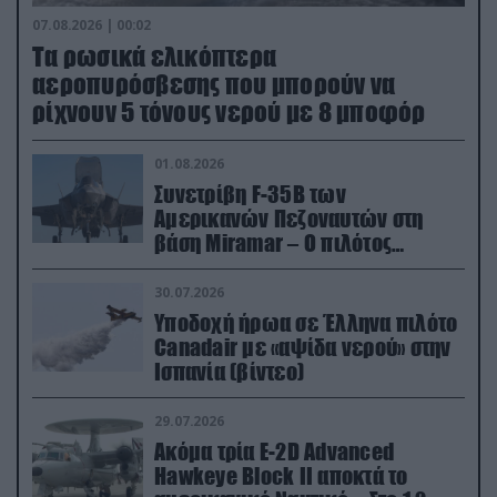
07.08.2026 | 00:02
Τα ρωσικά ελικόπτερα
αεροπυρόσβεσης που μπορούν να
ρίχνουν 5 τόνους νερού με 8 μποφόρ
01.08.2026
Συνετρίβη F-35B των
Αμερικανών Πεζοναυτών στη
βάση Miramar – Ο πιλότος
εκτινάχθηκε εγκαίρως
30.07.2026
Υποδοχή ήρωα σε Έλληνα πιλότο
Canadair με «αψίδα νερού» στην
Ισπανία (βίντεο)
29.07.2026
Ακόμα τρία E-2D Advanced
Hawkeye Block II αποκτά το