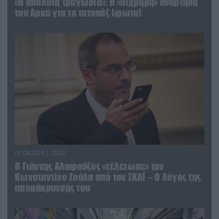
«Η απόλυτη τραγωδία»: Η «αιχμηρή» ανάρτηση
του Αρκά για τα τατουάζ (φωτο)
07.08.2026 | 20:02
Ο Γιάννης Αλαφούζος «τέλειωσε» τον
Κωνσταντίνο Ζούλα από τον ΣΚΑΪ – Ο λόγος της
απομάκρυνσής του