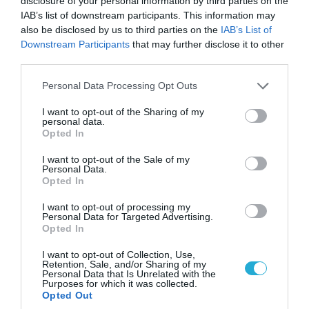
disclosure of your personal information by third parties on the
08.08.2026 | 17:02
IAB’s list of downstream participants. This information may
ΕΚΤΑΚΤΟ: Τρεις Μεραρχίες του
also be disclosed by us to third parties on the
IAB’s List of
βορειοκορεατικού Στρατού αναπτύχθηκαν
Downstream Participants
that may further disclose it to other
ταχύτατα στη Ρωσία
third parties.
Please note that this website/app uses one or more Google
Personal Data Processing Opt Outs
services and may gather and store information including but
not limited to your visit or usage behaviour. You may click to
I want to opt-out of the Sharing of my
personal data.
grant or deny consent to Google and its third-party tags to
Opted In
use your data for below specified purposes in below Google
consent section.
I want to opt-out of the Sale of my
Personal Data.
Opted In
I want to opt-out of processing my
Personal Data for Targeted Advertising.
Opted In
07.08.2026 | 18:02
I want to opt-out of Collection, Use,
Retention, Sale, and/or Sharing of my
«Κεραυνοί» της ρωσικής Βοστόκ κατέκαψαν
Personal Data that Is Unrelated with the
εξοπλισμό των ΗΠΑ με Ουκρανούς και
Purposes for which it was collected.
Opted Out
Αμερικανούς μισθοφόρους – Δείτε βίντεο