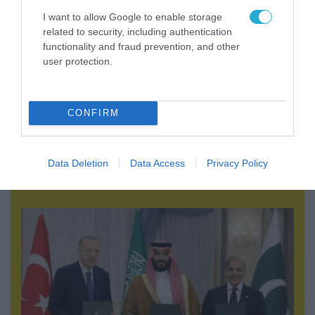
I want to allow Google to enable storage
related to security, including authentication
functionality and fraud prevention, and other
user protection.
CONFIRM
07.08.2026 | 20:02
Ο Γιάννης Αλαφούζος «τέλειωσε» τον
Κωνσταντίνο Ζούλα από τον ΣΚΑΪ – Ο λόγος της
Data Deletion
Data Access
Privacy Policy
απομάκρυνσής του