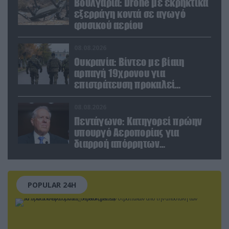
Βουλγαρία: Drone με εκρηκτικά
εξερράγη κοντά σε αγωγό
φυσικού αερίου
08.08.2026
Ουκρανία: Βίντεο με βίαιη
αρπαγή 19χρονου για
επιστράτευση προκαλεί
αντιδράσεις
08.08.2026
Πεντάγωνο: Κατηγορεί πρώην
υπουργό Αεροπορίας για
διαρροή απόρρητων
πληροφοριών
POPULAR 24H