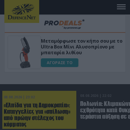
σε τον κήπο σου με το
«Μαγική» φόρμου
 Μίνι Αλυσοπρίονο με
για αύξηση της 
λιθίου
ΑΓΟΡΑΣΕ ΤΟ
 ΤΟ
08.08.2026 | 22:02
08.08.2026 | 23:02
Πολωνία: Κλιμακώνε
«Ελπίδα για τη Δημοκρατία»:
εχθρότητα κατά Ουκ
Καταγγελίες για «σπίλωση»
τεράστια αύξηση σε 
από πρώην στέλεχος του
κόμματος