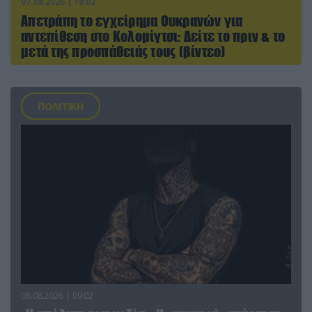
07.08.2026 | 19:02
Απετράπη το εγχείρημα Ουκρανών για
αντεπίθεση στο Κολομίγτσι: Δείτε το πριν & το
μετά της προσπάθειάς τους (βίντεο)
ΠΟΛΙΤΙΚΗ
08.08.2026 | 09:02