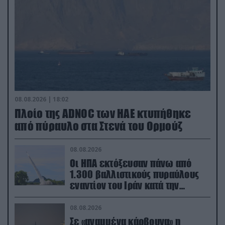
08.08.2026 | 18:02
Πλοίο της ADNOC των ΗΑΕ κτυπήθηκε
από πύραυλο στα Στενά του Ορμούζ
08.08.2026
Οι ΗΠΑ εκτόξευσαν πάνω από
1.300 βαλλιστικούς πυραύλους
εναντίον του Ιράν κατά την
διάρκεια του πολέμου
08.08.2026
Σε «αναμμένα κάρβουνα» η