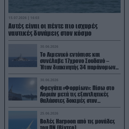
15.07.2026 | 16:03
Aυτές είναι οι πέντε πιο ισχυρές
ναυτικές δυνάμεις στον κόσμο
30.06.2026
Το Λιμενικό εντόπισε και
συνέλαβε 17χρονο Σουδανό –
Ήταν διακινητής 34 παράνομων
μεταναστών
30.06.2026
Φρεγάτα «Φορμίων»: Πίσω στο
Λοριάν μετά τις εξαντλητικές
θαλάσσιες δοκιμές στον
απαιτητικό Βισκαϊκό
25.06.2026
Βολές Harpoon από τις μονάδες
του ΠΝ (βίντεο)