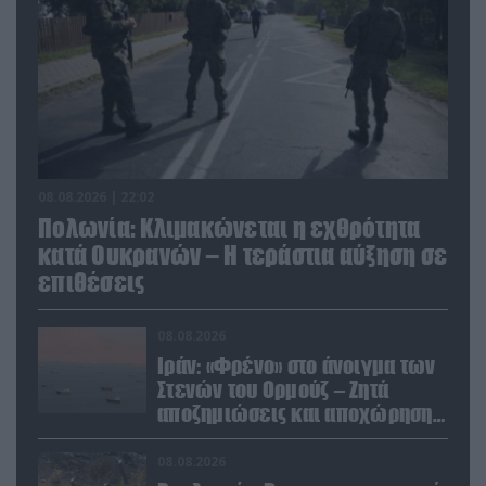
08.08.2026 | 22:02
Πολωνία: Κλιμακώνεται η εχθρότητα
κατά Ουκρανών – Η τεράστια αύξηση σε
επιθέσεις
08.08.2026
Ιράν: «Φρένο» στο άνοιγμα των
Στενών του Ορμούζ – Ζητά
αποζημιώσεις και αποχώρηση
των ΗΠΑ
08.08.2026