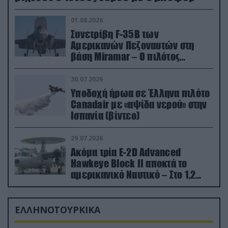
01.08.2026
Συνετρίβη F-35B των
Αμερικανών Πεζοναυτών στη
βάση Miramar – Ο πιλότος
εκτινάχθηκε εγκαίρως
30.07.2026
Υποδοχή ήρωα σε Έλληνα πιλότο
Canadair με «αψίδα νερού» στην
Ισπανία (βίντεο)
29.07.2026
Ακόμα τρία E-2D Advanced
Hawkeye Block II αποκτά το
αμερικανικό Ναυτικό – Στο 1,2
δισ.δολάρια το κόστος
ΕΛΛΗΝΟΤΟΥΡΚΙΚΑ