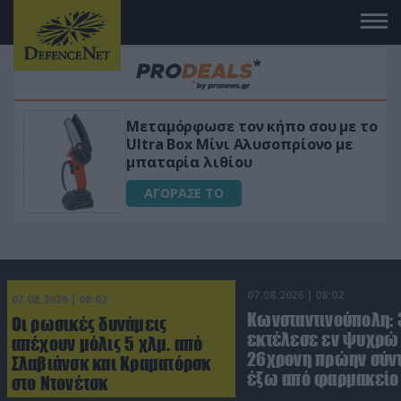
Μεταμόρφωσε τον κήπο σου με το
Ultra Box Μίνι Αλυσοπρίονο με
μπαταρία λιθίου
ΑΓΟΡΑΣΕ ΤΟ
07.08.2026 | 08:02
07.08.2026 | 08:02
Κωνσταντινούπολη:
Οι ρωσικές δυνάμεις
εκτέλεσε εν ψυχρώ 
απέχουν μόλις 5 χλμ. από
26χρονη πρώην σύν
Σλαβιάνσκ και Κραματόρσκ
έξω από φαρμακείο 
στο Ντονέτσκ