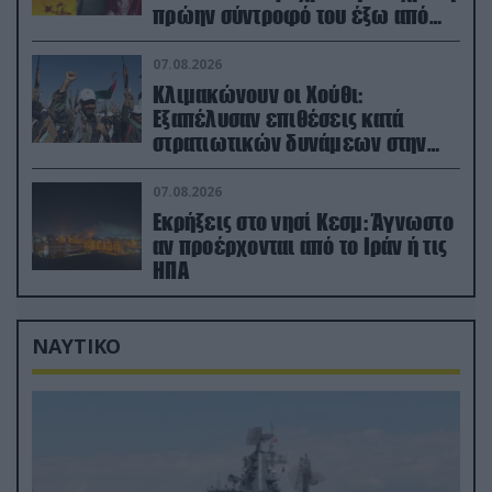
πρώην σύντροφό του έξω από
φαρμακείο (βίντεο)
07.08.2026
Κλιμακώνουν οι Χούθι:
Eξαπέλυσαν επιθέσεις κατά
στρατιωτικών δυνάμεων στην
Υεμένη – Πλήγματα & στη
Σαουδική Αραβία!
07.08.2026
Εκρήξεις στο νησί Κεσμ: Άγνωστο
αν προέρχονται από το Ιράν ή τις
ΗΠΑ
ΝΑΥΤΙΚΟ