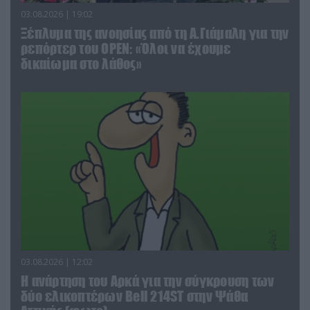
03.08.2026 | 19:02
Ξέπλυμα της ανοησίας από τη Α.Γιάμαλη για την
ρεπόρτερ του ΟΡΕΝ: «Όλοι να έχουμε
δικαίωμα στο λάθος»
03.08.2026 | 12:02
Η ανάρτηση του Αρκά για την σύγκρουση των
δύο ελικοπτέρων Bell 214ST στην Ψάθα