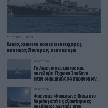
15.07.2026 | 16:03
Aυτές είναι οι πέντε πιο ισχυρές
ναυτικές δυνάμεις στον κόσμο
30.06.2026
Το Λιμενικό εντόπισε και
συνέλαβε 17χρονο Σουδανό –
Ήταν διακινητής 34 παράνομων
μεταναστών
30.06.2026
Φρεγάτα «Φορμίων»: Πίσω στο
Λοριάν μετά τις εξαντλητικές
θαλάσσιες δοκιμές στον