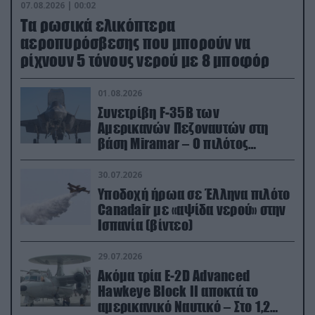
07.08.2026 | 00:02
Τα ρωσικά ελικόπτερα
αεροπυρόσβεσης που μπορούν να
ρίχνουν 5 τόνους νερού με 8 μποφόρ
01.08.2026
Συνετρίβη F-35B των
Αμερικανών Πεζοναυτών στη
βάση Miramar – Ο πιλότος
εκτινάχθηκε εγκαίρως
30.07.2026
Υποδοχή ήρωα σε Έλληνα πιλότο
Canadair με «αψίδα νερού» στην
Ισπανία (βίντεο)
29.07.2026
Ακόμα τρία E-2D Advanced
Hawkeye Block II αποκτά το
αμερικανικό Ναυτικό – Στο 1,2