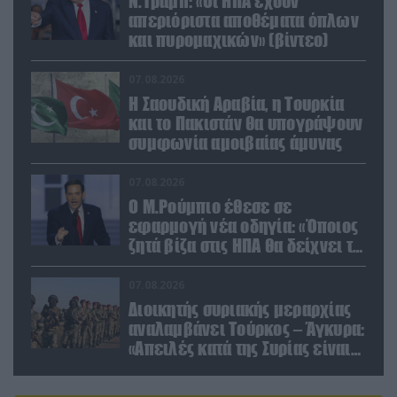
Ν.Τραμπ: «Οι ΗΠΑ έχουν
απεριόριστα αποθέματα όπλων
και πυρομαχικών» (βίντεο)
07.08.2026
Η Σαουδική Αραβία, η Τουρκία
και το Πακιστάν θα υπογράψουν
συμφωνία αμοιβαίας άμυνας
07.08.2026
Ο Μ.Ρούμπιο έθεσε σε
εφαρμογή νέα οδηγία: «Όποιος
ζητά βίζα στις ΗΠΑ θα δείχνει τα
social media – Τίποτα κρυφό»
07.08.2026
Διοικητής συριακής μεραρχίας
αναλαμβάνει Τούρκος – Άγκυρα:
«Απειλές κατά της Συρίας είναι
σαν να απειλούν εμάς»