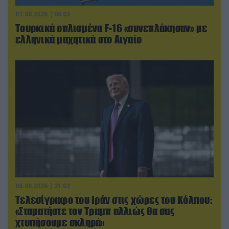
07.08.2026 | 00:02
Τουρκικά οπλισμένα F-16 «συνεπλάκησαν» με
ελληνικά μαχητικά στο Αιγαίο
06.08.2026 | 21:02
Τελεσίγραφο του Ιράν στις χώρες του Κόλπου:
«Σταματήστε τον Τραμπ αλλιώς θα σας
χτυπήσουμε σκληρά»