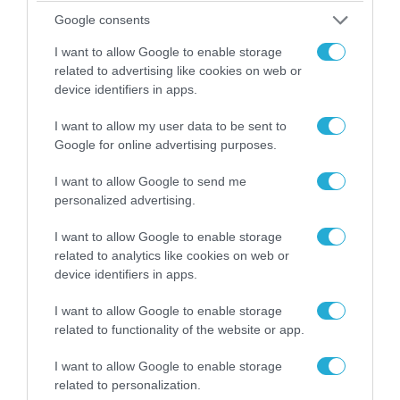
Google consents
06.08.2026 | 14:02
I want to allow Google to enable storage
«Επιχείρηση ελεύθερα πεζοδρόμια» στην
related to advertising like cookies on web or
Αθήνα: Απομακρύνθηκαν παράνομα
device identifiers in apps.
αντικείμενα από κοινόχρηστους χώρους
I want to allow my user data to be sent to
Google for online advertising purposes.
I want to allow Google to send me
personalized advertising.
I want to allow Google to enable storage
related to analytics like cookies on web or
device identifiers in apps.
I want to allow Google to enable storage
related to functionality of the website or app.
06.08.2026 | 09:03
I want to allow Google to enable storage
«Οι εντελώς αθώοι»: Η ανάρτηση του Αρκά για
related to personalization.