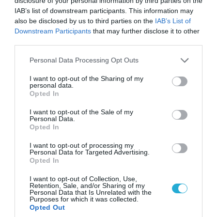
disclosure of your personal information by third parties on the
IAB’s list of downstream participants. This information may
also be disclosed by us to third parties on the
IAB’s List of
Downstream Participants
that may further disclose it to other
06.08.2026 | 09:02
third parties.
ΗΠΑ: Nέα στοιχεία για το περιστατικό με το
προεδρικό ελικόπτερο Marine One – Βρέθηκε
Please note that this website/app uses one or more Google
Personal Data Processing Opt Outs
δίπλα σε επιβατικό αεροσκάφος
services and may gather and store information including but
not limited to your visit or usage behaviour. You may click to
I want to opt-out of the Sharing of my
personal data.
grant or deny consent to Google and its third-party tags to
Opted In
use your data for below specified purposes in below Google
ΠΟΛΙΤΙΚΗ
consent section.
I want to opt-out of the Sale of my
Personal Data.
Opted In
I want to opt-out of processing my
Personal Data for Targeted Advertising.
Opted In
I want to opt-out of Collection, Use,
Retention, Sale, and/or Sharing of my
Personal Data that Is Unrelated with the
Purposes for which it was collected.
Opted Out