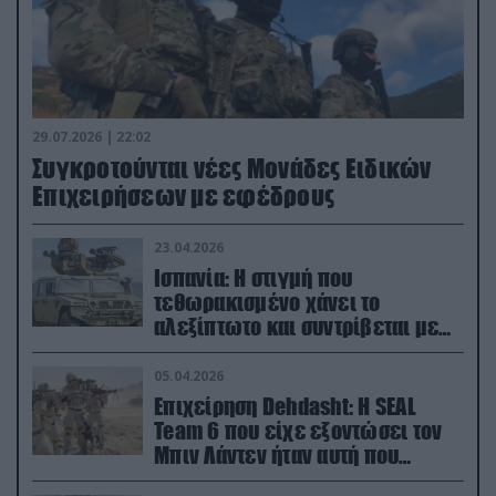
29.07.2026 | 22:02
Συγκροτούνται νέες Μονάδες Ειδικών
Επιχειρήσεων με εφέδρους
23.04.2026
Ισπανία: Η στιγμή που
τεθωρακισμένο χάνει το
αλεξίπτωτο και συντρίβεται με
ορμή στο έδαφος (βίντεο)
05.04.2026
Επιχείρηση Dehdasht: Η SEAL
Team 6 που είχε εξοντώσει τον
Μπιν Λάντεν ήταν αυτή που
διέσωσε τον πιλότο του F-15