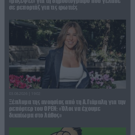
«μαζέψει» για τη δημοσιογράφο που γέλασε
σε ρεπορτάζ για τις φωτιές
03.08.2026 | 19:02
Ξέπλυμα της ανοησίας από τη Α.Γιάμαλη για την
ρεπόρτερ του ΟΡΕΝ: «Όλοι να έχουμε
δικαίωμα στο λάθος»