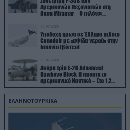
Συνετρίβη F-35B των
Αμερικανών Πεζοναυτών στη
βάση Miramar – Ο πιλότος
εκτινάχθηκε εγκαίρως
30.07.2026
Υποδοχή ήρωα σε Έλληνα πιλότο
Canadair με «αψίδα νερού» στην
Ισπανία (βίντεο)
29.07.2026
Ακόμα τρία E-2D Advanced
Hawkeye Block II αποκτά το
αμερικανικό Ναυτικό – Στο 1,2
δισ.δολάρια το κόστος
ΕΛΛΗΝΟΤΟΥΡΚΙΚΑ