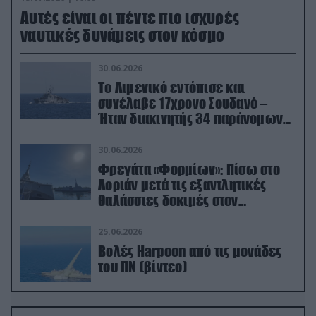
Aυτές είναι οι πέντε πιο ισχυρές
ναυτικές δυνάμεις στον κόσμο
30.06.2026
Το Λιμενικό εντόπισε και
συνέλαβε 17χρονο Σουδανό –
Ήταν διακινητής 34 παράνομων
μεταναστών
30.06.2026
Φρεγάτα «Φορμίων»: Πίσω στο
Λοριάν μετά τις εξαντλητικές
θαλάσσιες δοκιμές στον
απαιτητικό Βισκαϊκό
25.06.2026
Βολές Harpoon από τις μονάδες
του ΠΝ (βίντεο)