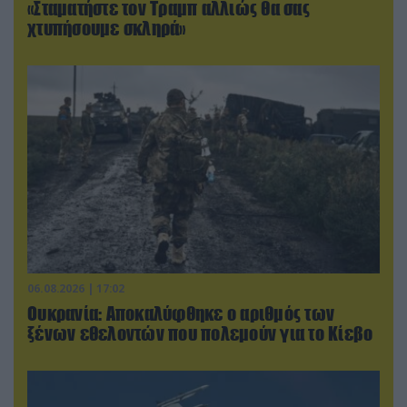
«Σταματήστε τον Τραμπ αλλιώς θα σας
χτυπήσουμε σκληρά»
06.08.2026 | 17:02
Ουκρανία: Αποκαλύφθηκε ο αριθμός των
ξένων εθελοντών που πολεμούν για το Κίεβο