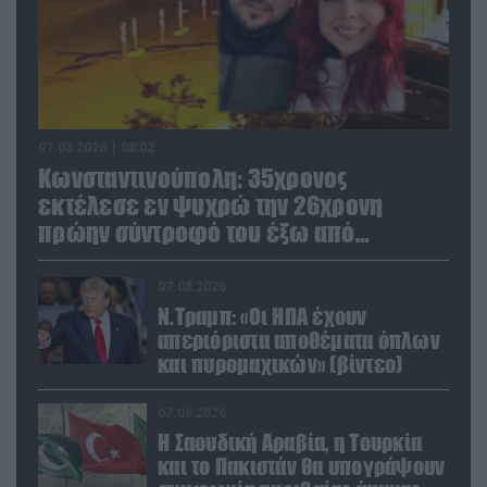
07.08.2026 | 08:02
Κωνσταντινούπολη: 35χρονος
εκτέλεσε εν ψυχρώ την 26χρονη
πρώην σύντροφό του έξω από
φαρμακείο (βίντεο)
07.08.2026
Ν.Τραμπ: «Οι ΗΠΑ έχουν
απεριόριστα αποθέματα όπλων
και πυρομαχικών» (βίντεο)
07.08.2026
Η Σαουδική Αραβία, η Τουρκία
και το Πακιστάν θα υπογράψουν