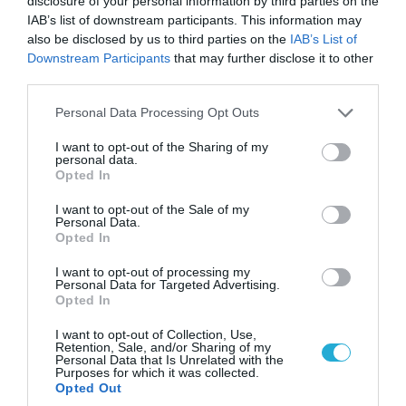
disclosure of your personal information by third parties on the
06.08.2026 | 09:02
IAB’s list of downstream participants. This information may
ΗΠΑ: Nέα στοιχεία για το περιστατικό με το
also be disclosed by us to third parties on the
IAB’s List of
προεδρικό ελικόπτερο Marine One – Βρέθηκε
Downstream Participants
that may further disclose it to other
δίπλα σε επιβατικό αεροσκάφος
third parties.
Please note that this website/app uses one or more Google
Personal Data Processing Opt Outs
services and may gather and store information including but
not limited to your visit or usage behaviour. You may click to
I want to opt-out of the Sharing of my
personal data.
grant or deny consent to Google and its third-party tags to
Opted In
use your data for below specified purposes in below Google
consent section.
I want to opt-out of the Sale of my
Personal Data.
Opted In
I want to opt-out of processing my
Personal Data for Targeted Advertising.
Opted In
06.08.2026 | 14:02
I want to opt-out of Collection, Use,
Retention, Sale, and/or Sharing of my
«Επιχείρηση ελεύθερα πεζοδρόμια» στην
Personal Data that Is Unrelated with the
Αθήνα: Απομακρύνθηκαν παράνομα
Purposes for which it was collected.
Opted Out
αντικείμενα από κοινόχρηστους χώρους