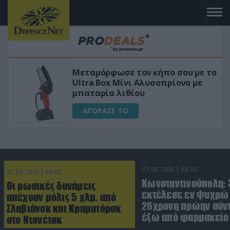
Μεταμόρφωσε τον κήπο σου με το
ικό
Ultra Box Μίνι Αλυσοπρίονο με
μπαταρία λιθίου
ΑΓΟΡΑΣΕ ΤΟ
07.08.2026 | 08:02
07.08.2026 | 08:02
Κωνσταντινούπολη:
Οι ρωσικές δυνάμεις
εκτέλεσε εν ψυχρώ 
απέχουν μόλις 5 χλμ. από
26χρονη πρώην σύν
Σλαβιάνσκ και Κραματόρσκ
έξω από φαρμακείο 
στο Ντονέτσκ