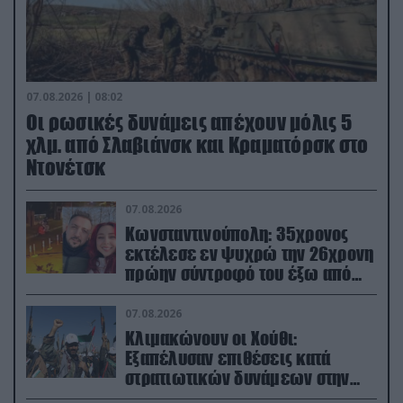
07.08.2026 | 08:02
Οι ρωσικές δυνάμεις απέχουν μόλις 5
χλμ. από Σλαβιάνσκ και Κραματόρσκ στο
Ντονέτσκ
07.08.2026
Κωνσταντινούπολη: 35χρονος
εκτέλεσε εν ψυχρώ την 26χρονη
πρώην σύντροφό του έξω από
φαρμακείο (βίντεο)
07.08.2026
Κλιμακώνουν οι Χούθι:
Eξαπέλυσαν επιθέσεις κατά
στρατιωτικών δυνάμεων στην
Υεμένη – Πλήγματα & στη