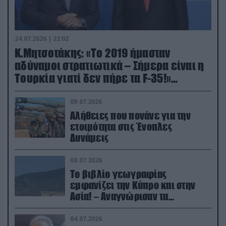
24.07.2026 | 22:02
Κ.Μητσοτάκης: «Το 2019 ήμασταν
αδύναμοι στρατιωτικά – Σήμερα είναι η
Τουρκία γιατί δεν πήρε τα F-35!»
(βίντεο)
09.07.2026
Αλήθειες που πονάνε για την
ετοιμότητα στις Ένοπλες
Δυνάμεις
08.07.2026
Το βιβλίο γεωγραφίας
εμφανίζει την Κύπρο και στην
Ασία! – Αναγνώρισαν τα
κατεχόμενα; (φωτο)
04.07.2026