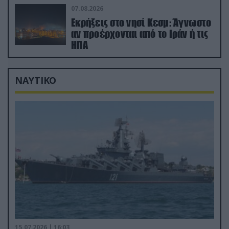
Σαουδική Αραβία!
07.08.2026
Εκρήξεις στο νησί Κεσμ: Άγνωστο
αν προέρχονται από το Ιράν ή τις
ΗΠΑ
ΝΑΥΤΙΚΟ
15.07.2026 | 16:03