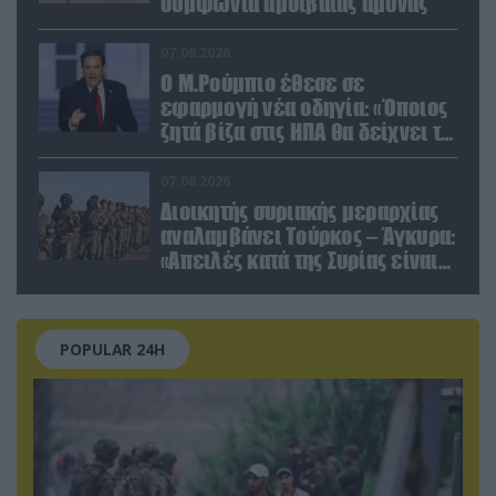
συμφωνία αμοιβαίας άμυνας
07.08.2026
Ο Μ.Ρούμπιο έθεσε σε
εφαρμογή νέα οδηγία: «Όποιος
ζητά βίζα στις ΗΠΑ θα δείχνει τα
social media – Τίποτα κρυφό»
07.08.2026
Διοικητής συριακής μεραρχίας
αναλαμβάνει Τούρκος – Άγκυρα:
«Απειλές κατά της Συρίας είναι
σαν να απειλούν εμάς»
POPULAR 24H