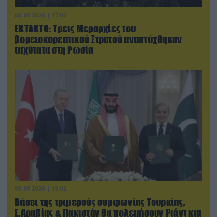
08.08.2026 | 17:02
ΕΚΤΑΚΤΟ: Τρεις Μεραρχίες του
βορειοκορεατικού Στρατού αναπτύχθηκαν
ταχύτατα στη Ρωσία
08.08.2026 | 18:02
Βάσει της τριμερούς συμφωνίας Τουρκίας,
Σ.Αραβίας & Πακιστάν θα πολεμήσουν Ριάντ και