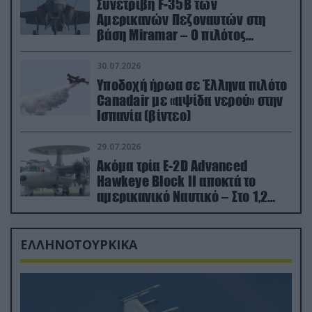
Συνετρίβη F-35B των
Αμερικανών Πεζοναυτών στη
βάση Miramar – Ο πιλότος
εκτινάχθηκε εγκαίρως
30.07.2026
Υποδοχή ήρωα σε Έλληνα πιλότο
Canadair με «αψίδα νερού» στην
Ισπανία (βίντεο)
29.07.2026
Ακόμα τρία E-2D Advanced
Hawkeye Block II αποκτά το
αμερικανικό Ναυτικό – Στο 1,2
δισ.δολάρια το κόστος
ΕΛΛΗΝΟΤΟΥΡΚΙΚΑ