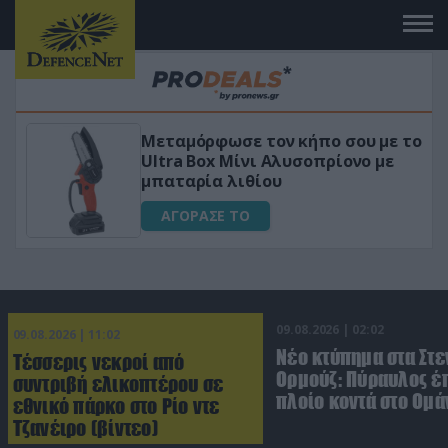
μόρφωσε τον κήπο σου με το
«Μαγική» φ
a Box Μίνι Αλυσοπρίονο με
για αύξηση
αρία λιθίου
ΑΓΟΡΑΣΕ
ΟΡΑΣΕ ΤΟ
09.08.2026 | 02:02
09.08.2026 | 11:02
Νέο κτύπημα στα Στε
Τέσσερις νεκροί από
Ορμούζ: Πύραυλος έ
συντριβή ελικοπτέρου σε
πλοίο κοντά στο Ομά
εθνικό πάρκο στο Ρίο ντε
Τζανέιρο (βίντεο)