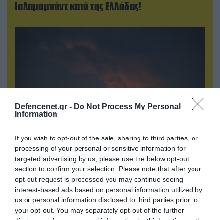
Ισλαμαμπάντ κατά της Ελλάδας!
Defencenet.gr -
Do Not Process My Personal
Information
If you wish to opt-out of the sale, sharing to third parties, or
08.08.2026 | 14:02
processing of your personal or sensitive information for
targeted advertising by us, please use the below opt-out
«Φώτισε» το Κίεβο μετά από χτύπημα με
section to confirm your selection. Please note that after your
υπερηχητικό 3M22 Zircon: Σοκαρισμένος
opt-out request is processed you may continue seeing
Ουκρανός κατέγραψε τη στιγμή (βίντεο)
interest-based ads based on personal information utilized by
us or personal information disclosed to third parties prior to
your opt-out. You may separately opt-out of the further