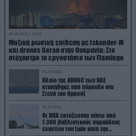
09.08.2026 | 00:02
Μαζική ρωσική επίθεση με Iskander-M
και drones Geran στην Ουκρανία: Στο
στόχαστρο το εργοστάσιο των Flamingo
08.08.2026
Πλοίο της ADNOC των ΗΑΕ
κτυπήθηκε από πύραυλο στα
Στενά του Ορμούζ
08.08.2026
Οι ΗΠΑ εκτόξευσαν πάνω από
1.300 βαλλιστικούς πυραύλους
εναντίον του Ιράν κατά την
διάρκεια του πολέμου