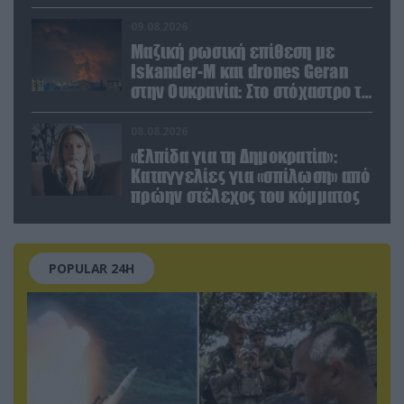
με το άρθρο 5 του ΝΑΤΟ» (upd)
09.08.2026
Μαζική ρωσική επίθεση με
Iskander-M και drones Geran
στην Ουκρανία: Στο στόχαστρο το
εργοστάσιο των Flamingo
08.08.2026
«Ελπίδα για τη Δημοκρατία»:
Καταγγελίες για «σπίλωση» από
πρώην στέλεχος του κόμματος
POPULAR 24H