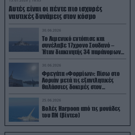
15.07.2026 | 16:03
Aυτές είναι οι πέντε πιο ισχυρές
ναυτικές δυνάμεις στον κόσμο
30.06.2026
Το Λιμενικό εντόπισε και
συνέλαβε 17χρονο Σουδανό –
Ήταν διακινητής 34 παράνομων
μεταναστών
30.06.2026
Φρεγάτα «Φορμίων»: Πίσω στο
Λοριάν μετά τις εξαντλητικές
θαλάσσιες δοκιμές στον
απαιτητικό Βισκαϊκό
25.06.2026
Βολές Harpoon από τις μονάδες
του ΠΝ (βίντεο)