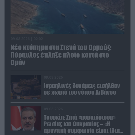
09.08.2026 | 02:02
Νέο κτύπημα στα Στενά του Ορμούζ:
Πύραυλος έπληξε πλοίο κοντά στο
Ομάν
09.08.2026
Ισραηλινές δυνάμεις εισήλθαν
σε χωριό του νότιου Λιβάνου
09.08.2026
Τουρκία: Ζητά «μορατόριουμ»
Ρωσίας και Ουκρανίας – «Η
αμυντική συμφωνία είναι ίδια