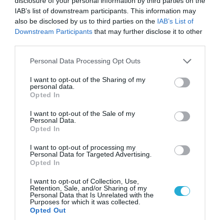
disclosure of your personal information by third parties on the
IAB’s list of downstream participants. This information may
also be disclosed by us to third parties on the
IAB’s List of
Downstream Participants
that may further disclose it to other
third parties.
Please note that this website/app uses one or more Google
Personal Data Processing Opt Outs
services and may gather and store information including but
not limited to your visit or usage behaviour. You may click to
I want to opt-out of the Sharing of my
personal data.
grant or deny consent to Google and its third-party tags to
Opted In
use your data for below specified purposes in below Google
08.08.2026 | 09:02
consent section.
I want to opt-out of the Sale of my
«Η απόλυτη τραγωδία»: Η «αιχμηρή» ανάρτηση
Personal Data.
του Αρκά για τα τατουάζ (φωτο)
Opted In
I want to opt-out of processing my
Personal Data for Targeted Advertising.
Opted In
I want to opt-out of Collection, Use,
Retention, Sale, and/or Sharing of my
Personal Data that Is Unrelated with the
Purposes for which it was collected.
Opted Out