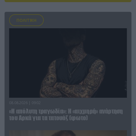
ΠΟΛΙΤΙΚΗ
08.08.2026 | 09:02
«Η απόλυτη τραγωδία»: Η «αιχμηρή» ανάρτηση
του Αρκά για τα τατουάζ (φωτο)