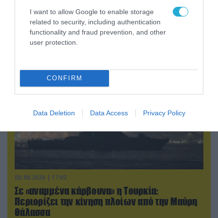
08.08.2026 | 13:02
I want to allow Google to enable storage
Βίντεο: Ρωσική βόμβα FAB-3000 «εξαφανίζει
related to security, including authentication
από τον χάρτη» σημείο διέλευσης των
functionality and fraud prevention, and other
ουκρανικών δυνάμεων στην Ζαπορίζια
user protection.
CONFIRM
Data Deletion
Data Access
Privacy Policy
08.08.2026 | 17:02
Σε «αναμμένα κάρβουνα» η Τουρκία:
Περιορίζει την κίνηση πλοίων από την Μαύρη
Θάλασσα