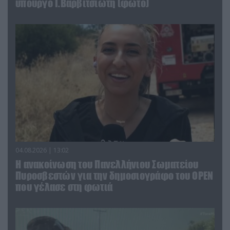
υπουργό Ι.Βαρβιτσιώτη (φωτο)
04.08.2026 | 13:02
Η ανακοίνωση του Πανελλήνιου Σωματείου
Πυροσβεστών για την δημοσιογράφο του OPEN
που γέλασε στη φωτιά