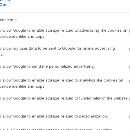
ρώσεις λόγω του νόμου CAATSA
.
Out
ότι ο πρόεδρος (της Τουρκίας Ρετζέπ Ταγίπ)
consents
ανώτεροι αξιωματούχοι του αντιλαμβάνονται τη
μανε ο εκπρόσωπος του Στέιτ Ντιπάρτμεντ.
o allow Google to enable storage related to advertising like cookies on
evice identifiers in apps.
νε όμορφα στο Στέιτ Ντιπάρτμεντ, στην πράξη
o allow my user data to be sent to Google for online advertising
» την Ελλάδα σε αναγκαστικές συνομιλίες με
s.
τα δικά της κυριαρχικά δικαιώματα.
to allow Google to send me personalized advertising.
Γενς Στόλτενμπεργκ ακούει τις τουρκικές
ην στέλνει η Ελλάδα πολεμικά πλοία προς
o allow Google to enable storage related to analytics like cookies on
evice identifiers in apps.
ελληνικής υφαλοκρηπίδας και δεν αντιδράει
o allow Google to enable storage related to functionality of the website
ης πλησιάζει: Θα προχωρήσει η Τουρκία στην
o allow Google to enable storage related to personalization.
Όταν το κάνει ποια θα είναι η αντίδραση των
o allow Google to enable storage related to security, including