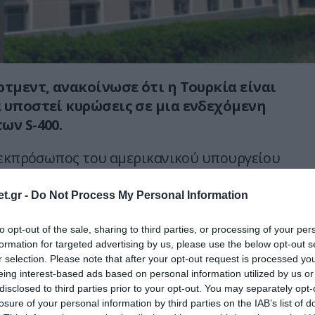
ρτμεντ, ανακοίνωσε ότι η Τουρκία είναι
 υποστεί κυρώσεις σε μια ενδεχόμενη
ων S-400.
 εκπρόσωπος του αμερικανικού υπουργείου
σε ότι ότι οι κυρώσεις βάσει του CAATSA
Αντιμετώπιση των Αντιπάλων της Αμερικής
t.gr -
Do Not Process My Personal Information
είναι πιθανές και πως η αγορά των ρωσικών
to opt-out of the sale, sharing to third parties, or processing of your per
ουργήσει σοβαρό πρόβλημα στις σχέσεις της
formation for targeted advertising by us, please use the below opt-out s
ΝΑΤΟ.
r selection. Please note that after your opt-out request is processed y
eing interest-based ads based on personal information utilized by us or
ι για τις πληροφορίες (περί μεταφοράς
disclosed to third parties prior to your opt-out. You may separately opt-
τοιχίας των S-400 στην Σινώπη στην Μαύρη
losure of your personal information by third parties on the IAB’s list of