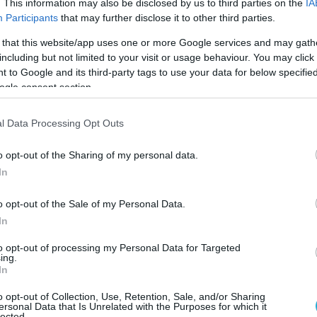
. This information may also be disclosed by us to third parties on the
IA
ίνουν οι πρώτες δοκιμές την επόμενη
Participants
that may further disclose it to other third parties.
 that this website/app uses one or more Google services and may gath
including but not limited to your visit or usage behaviour. You may click 
α διαφωνούμε πολύ έντονα με την αγορά των
 to Google and its third-party tags to use your data for below specifi
ροπορικών πυραύλων S-400 από την
ogle consent section.
αστε βαθύτατα ανήσυχοι από τις
 η Τουρκία συνεχίζει τις προσπάθειες για
l Data Processing Opt Outs
400 σε λειτουργία.
o opt-out of the Sharing of my personal data.
 Τουρκίας από το πρόγραμμα των F-35, ως
In
αγορά των S-400, σηματοδότησε την
o opt-out of the Sale of my Personal Data.
την οποία η κυβέρνηση των ΗΠΑ
In
υτό το θέμα.
to opt-out of processing my Personal Data for Targeted
ing.
 να τονίζουμε στα ανώτατα δυνατά επίπεδα
In
 S-400 παραμένει μεγάλο εμπόδιο στις
ς και στο ΝΑΤΟ ενώ δημιουργεί τον κίνδυνο
o opt-out of Collection, Use, Retention, Sale, and/or Sharing
ersonal Data that Is Unrelated with the Purposes for which it
lected.