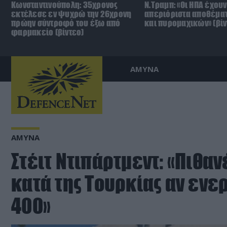
Κωνσταντινούπολη: 35χρονος
Ν.Τραμπ: «Οι ΗΠΑ έχουν
εκτέλεσε εν ψυχρώ την 26χρονη
απεριόριστα αποθέμα
πρώην σύντροφό του έξω από
και πυρομαχικών» (βίν
φαρμακείο (βίντεο)
ΑΜΥΝΑ
ΑΜΥΝΑ
Στέιτ Ντιπάρτμεντ: «Πιθα
κατά της Τουρκίας αν ενε
400»