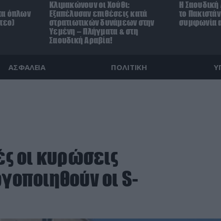
Κλιμακώνουν οι Χούθι:
Η Σαουδική 
τα όπλων
Eξαπέλυσαν επιθέσεις κατά
το Πακιστά
τεο)
στρατιωτικών δυνάμεων στην
συμφωνία α
Υεμένη – Πλήγματα & στη
Σαουδική Αραβία!
ΑΣΦΑΛΕΙΑ
ΠΟΛΙΤΙΚΗ
Υ
νές οι κυρώσεις
ργοποιηθούν οι S-