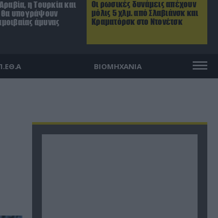
Οι ρωσικές δυνάμεις απέχουν
Αραβία, η Τουρκία και
μόλις 5 χλμ. από Σλαβιάνσκ και
ν θα υπογράψουν
Κραματόρσκ στο Ντονέτσκ
μοιβαίας άμυνας
Π.ΕΘ.Α
ΒΙΟΜΗΧΑΝΙΑ