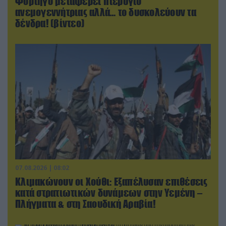
Φορτηγό μεταφέρει πτερύγιο
ανεμογεννήτριας αλλά… το δυσκολεύουν τα
δένδρα! (βίντεο)
07.08.2026 | 08:02
Κλιμακώνουν οι Χούθι: Eξαπέλυσαν επιθέσεις
κατά στρατιωτικών δυνάμεων στην Υεμένη –
Πλήγματα & στη Σαουδική Αραβία!