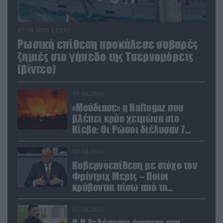
07.08.2026 | 23:02
Ρωσική επίθεση προκάλεσε σοβαρές
ζημιές στο γήπεδο της Τσερνομόρετς
(βίντεο)
07.08.2026
«Μούδιασε» η Naftogaz που
βλέπει κρύο χειμώνα στο
Κίεβο: Οι Ρώσοι διέλυσαν 7
εγκαταστάσεις του ουκρανικού
κολοσσού!
07.08.2026
Κυβερνοεπίθεση με στόχο τον
Φρίντριχ Μερτς – Ποιοι
κρύβονται πίσω από το
παραποιημένο βίντεο
07.08.2026
Ο Β.Ζελέσνσκι έφτασε στη