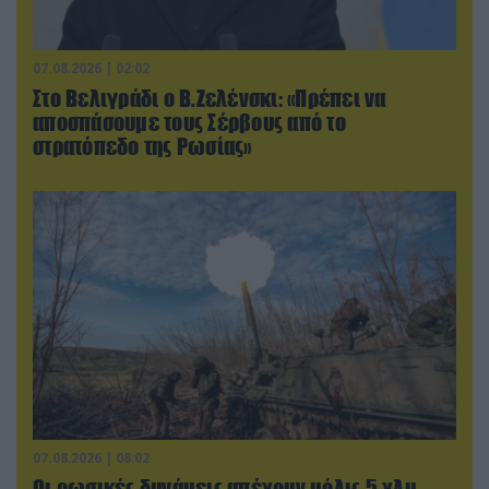
07.08.2026 | 02:02
Στο Βελιγράδι ο Β.Ζελένσκι: «Πρέπει να
αποσπάσουμε τους Σέρβους από το
στρατόπεδο της Ρωσίας»
07.08.2026 | 08:02
Οι ρωσικές δυνάμεις απέχουν μόλις 5 χλμ.