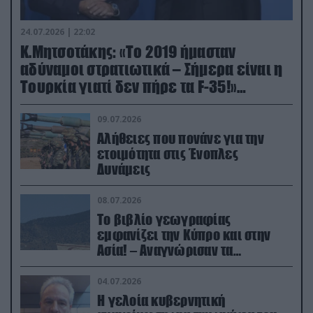
24.07.2026 | 22:02
Κ.Μητσοτάκης: «Το 2019 ήμασταν
αδύναμοι στρατιωτικά – Σήμερα είναι η
Τουρκία γιατί δεν πήρε τα F-35!»
(βίντεο)
09.07.2026
Αλήθειες που πονάνε για την
ετοιμότητα στις Ένοπλες
Δυνάμεις
08.07.2026
Το βιβλίο γεωγραφίας
εμφανίζει την Κύπρο και στην
Ασία! – Αναγνώρισαν τα
κατεχόμενα; (φωτο)
04.07.2026
Η γελοία κυβερνητική