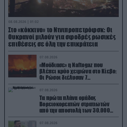
08.08.2026 | 01:02
Στο «κόκκινο» το Ντνιπροπετρόφσκ: Οι
Ουκρανοί μιλούν για σφοδρές ρωσικές
επιθέσεις σε όλη την επικράτεια
07.08.2026
«Μούδιασε» η Naftogaz που
βλέπει κρύο χειμώνα στο Κίεβο:
Οι Ρώσοι διέλυσαν 7
εγκαταστάσεις του ουκρανικού
κολοσσού!
07.08.2026
Τα πρώτα πλάνα ομάδας
Βορειοκορεατών στρατιωτών
από την αποστολή των 30.000
που έφτασαν στη Ρωσία (βίντεο)
07.08.2026