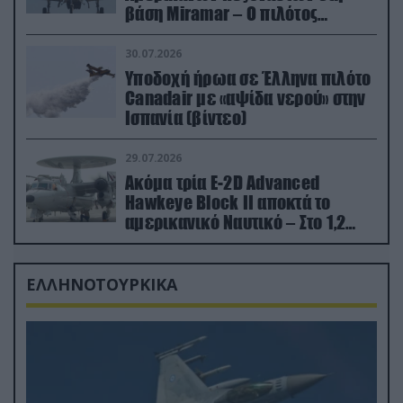
βάση Miramar – Ο πιλότος
εκτινάχθηκε εγκαίρως
30.07.2026
Υποδοχή ήρωα σε Έλληνα πιλότο
Canadair με «αψίδα νερού» στην
Ισπανία (βίντεο)
29.07.2026
Ακόμα τρία E-2D Advanced
Hawkeye Block II αποκτά το
αμερικανικό Ναυτικό – Στο 1,2
δισ.δολάρια το κόστος
ΕΛΛΗΝΟΤΟΥΡΚΙΚΑ