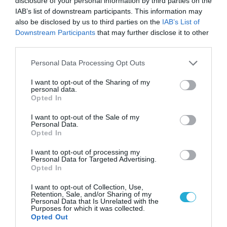
disclosure of your personal information by third parties on the
IAB’s list of downstream participants. This information may
also be disclosed by us to third parties on the
IAB’s List of
Downstream Participants
that may further disclose it to other
third parties.
Please note that this website/app uses one or more Google
Personal Data Processing Opt Outs
services and may gather and store information including but
not limited to your visit or usage behaviour. You may click to
I want to opt-out of the Sharing of my
personal data.
grant or deny consent to Google and its third-party tags to
06.08.2026 | 14:02
Opted In
use your data for below specified purposes in below Google
«Επιχείρηση ελεύθερα πεζοδρόμια» στην
consent section.
I want to opt-out of the Sale of my
Αθήνα: Απομακρύνθηκαν παράνομα
Personal Data.
αντικείμενα από κοινόχρηστους χώρους
Opted In
I want to opt-out of processing my
Personal Data for Targeted Advertising.
Opted In
I want to opt-out of Collection, Use,
Retention, Sale, and/or Sharing of my
Personal Data that Is Unrelated with the
Purposes for which it was collected.
Opted Out