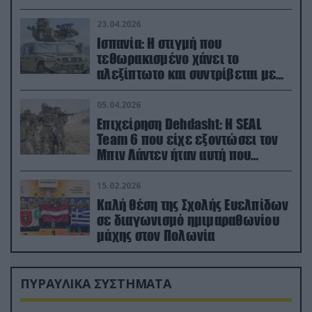
23.04.2026
Ισπανία: Η στιγμή που
τεθωρακισμένο χάνει το
αλεξίπτωτο και συντρίβεται με
ορμή στο έδαφος (βίντεο)
05.04.2026
Επιχείρηση Dehdasht: Η SEAL
Team 6 που είχε εξοντώσει τον
Μπιν Λάντεν ήταν αυτή που
διέσωσε τον πιλότο του F-15
15.02.2026
Καλή θέση της Σχολής Ευελπίδων
σε διαγωνισμό ημιμαραθωνίου
μάχης στον Πολωνία
ΠΥΡΑΥΛΙΚΑ ΣΥΣΤΗΜΑΤΑ