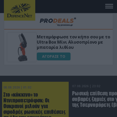
ν κήπο σου με το
«Μαγική» φόρμουλα τρι
Αλυσοπρίονο με
για αύξηση της λίμπιν
υ
ΑΓΟΡΑΣΕ ΤΟ
07.08.2026 | 23:02
08.08.2026 | 01:02
Ρωσική επίθεση πρ
Στο «κόκκινο» το
σοβαρές ζημιές στο
Ντνιπροπετρόφσκ: Οι
της Τσερνομόρετς (β
Ουκρανοί μιλούν για
σφοδρές ρωσικές επιθέσεις