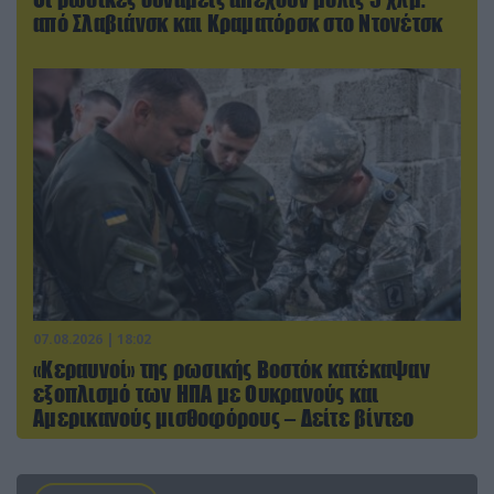
από Σλαβιάνσκ και Κραματόρσκ στο Ντονέτσκ
07.08.2026 | 18:02
«Κεραυνοί» της ρωσικής Βοστόκ κατέκαψαν
εξοπλισμό των ΗΠΑ με Ουκρανούς και
Αμερικανούς μισθοφόρους – Δείτε βίντεο