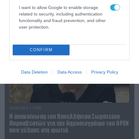
04.08.2026 | 15:02
I want to allow Google to enable storage
Αυτή την ώρα το τελευταίο «αντίο» στον πρώην
related to security, including authentication
υπουργό Ι.Βαρβιτσιώτη (φωτο)
functionality and fraud prevention, and other
user protection.
CONFIRM
Data Deletion
Data Access
Privacy Policy
04.08.2026 | 13:02
Η ανακοίνωση του Πανελλήνιου Σωματείου
Πυροσβεστών για την δημοσιογράφο του OPEN
που γέλασε στη φωτιά