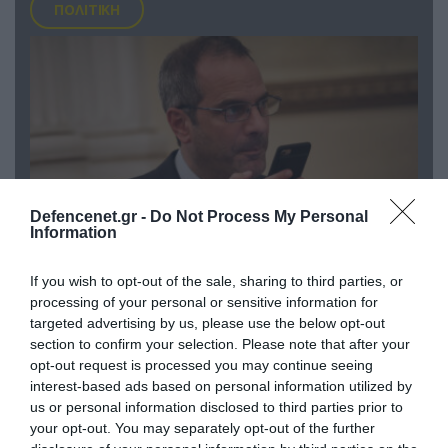
ΠΟΛΙΤΙΚΗ
Defencenet.gr -
Do Not Process My Personal
Information
If you wish to opt-out of the sale, sharing to third parties, or
07.08.2026 | 20:02
processing of your personal or sensitive information for
Ο Γιάννης Αλαφούζος «τέλειωσε» τον
targeted advertising by us, please use the below opt-out
Κωνσταντίνο Ζούλα από τον ΣΚΑΪ – Ο λόγος της
section to confirm your selection. Please note that after your
απομάκρυνσής του
opt-out request is processed you may continue seeing
interest-based ads based on personal information utilized by
us or personal information disclosed to third parties prior to
your opt-out. You may separately opt-out of the further