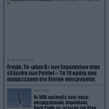
05.08.2026 | 02:02
Freyja: Το «plan Β» των Ευρωπαίων στην
έλλειψη των Patriot – Τα 10 κράτη που
συμμετέχουν στο δίκτυο συνεργασίας
24.07.2026
Οι ΗΠΑ ανέπτυξε τους υπερ-
υπερηχητικούς πυραύλους
Dark Eagle με μέτωπο την Κίνα