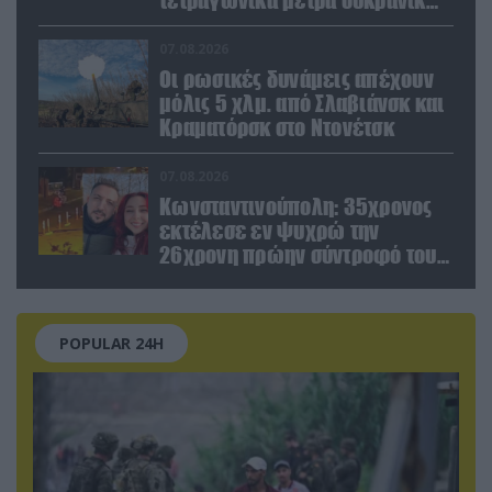
εγκαταστάσεων τον Ιούλιο
07.08.2026
Οι ρωσικές δυνάμεις απέχουν
μόλις 5 χλμ. από Σλαβιάνσκ και
Κραματόρσκ στο Ντονέτσκ
07.08.2026
Κωνσταντινούπολη: 35χρονος
εκτέλεσε εν ψυχρώ την
26χρονη πρώην σύντροφό του
έξω από φαρμακείο (βίντεο)
POPULAR 24H