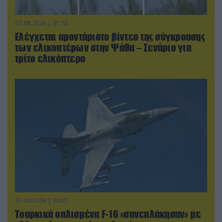
07.08.2026 | 01:02
Ελέγχεται αμοντάριστο βίντεο της σύγκρουσης
των ελικοπτέρων στην Ψάθα – Σενάριο για
τρίτο ελικόπτερο
07.08.2026 | 00:02
Τουρκικά οπλισμένα F-16 «συνεπλάκησαν» με