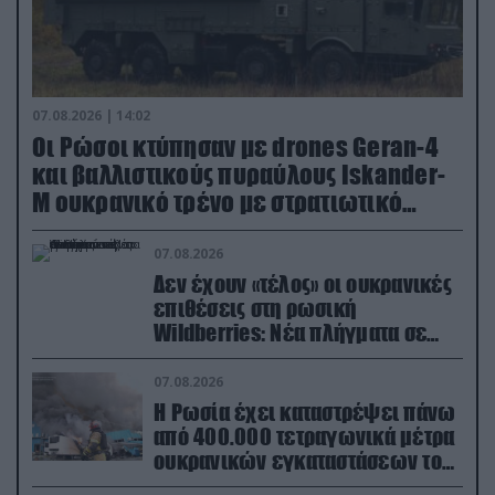
07.08.2026 | 14:02
Οι Ρώσοι κτύπησαν με drones Geran-4
και βαλλιστικούς πυραύλους Iskander-
M ουκρανικό τρένο με στρατιωτικό
εξοπλισμό
07.08.2026
Δεν έχουν «τέλος» οι ουκρανικές
επιθέσεις στη ρωσική
Wildberries: Νέα πλήγματα σε
εγκαταστάσεις στα Ουράλια
07.08.2026
Η Ρωσία έχει καταστρέψει πάνω
από 400.000 τετραγωνικά μέτρα
ουκρανικών εγκαταστάσεων τον
Ιούλιο