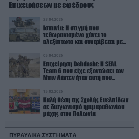
Επιχειρήσεων με εφέδρους
23.04.2026
Ισπανία: Η στιγμή που
τεθωρακισμένο χάνει το
αλεξίπτωτο και συντρίβεται με
ορμή στο έδαφος (βίντεο)
05.04.2026
Επιχείρηση Dehdasht: Η SEAL
Team 6 που είχε εξοντώσει τον
Μπιν Λάντεν ήταν αυτή που
διέσωσε τον πιλότο του F-15
15.02.2026
Καλή θέση της Σχολής Ευελπίδων
σε διαγωνισμό ημιμαραθωνίου
μάχης στον Πολωνία
ΠΥΡΑΥΛΙΚΑ ΣΥΣΤΗΜΑΤΑ