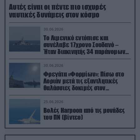
Aυτές είναι οι πέντε πιο ισχυρές
ναυτικές δυνάμεις στον κόσμο
30.06.2026
Το Λιμενικό εντόπισε και
συνέλαβε 17χρονο Σουδανό –
Ήταν διακινητής 34 παράνομων
μεταναστών
30.06.2026
Φρεγάτα «Φορμίων»: Πίσω στο
Λοριάν μετά τις εξαντλητικές
θαλάσσιες δοκιμές στον
απαιτητικό Βισκαϊκό
25.06.2026
Βολές Harpoon από τις μονάδες
του ΠΝ (βίντεο)