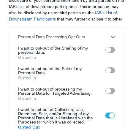
disclosure of your personal information by third parties on the
IAB’s list of downstream participants. This information may
also be disclosed by us to third parties on the
IAB’s List of
Downstream Participants
that may further disclose it to other
third parties.
Please note that this website/app uses one or more Google
Personal Data Processing Opt Outs
services and may gather and store information including but
not limited to your visit or usage behaviour. You may click to
I want to opt-out of the Sharing of my
personal data.
grant or deny consent to Google and its third-party tags to
Opted In
use your data for below specified purposes in below Google
consent section.
I want to opt-out of the Sale of my
06.08.2026 | 09:03
Personal Data.
Opted In
«Οι εντελώς αθώοι»: Η ανάρτηση του Αρκά για
τα ζώα που χάθηκαν στις πυρκαγιές της
I want to opt-out of processing my
Αττικής (φωτο)
Personal Data for Targeted Advertising.
Opted In
I want to opt-out of Collection, Use,
Retention, Sale, and/or Sharing of my
Personal Data that Is Unrelated with the
Purposes for which it was collected.
Opted Out