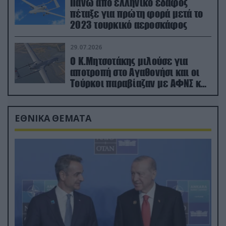
Πάνω από ελληνικό έδαφος
πέταξε για πρώτη φορά μετά το
2023 τουρκικό αεροσκάφος
29.07.2026
Ο Κ.Μητσοτάκης μιλούσε για
αποτροπή στο Αγαθονήσι και οι
Τούρκοι παραβίαζαν με ΑΦΝΣ και
drone
ΕΘΝΙΚΑ ΘΕΜΑΤΑ