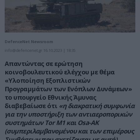
DefenceNet Newsroom
info@defencenet.gr
16.10.2023 | 18:35
Απαντώντας σε ερώτηση
κοινοβουλευτικού ελέγχου με θέμα
«Υλοποίηση Εξοπλιστικών
Προγραμμάτων των Ενόπλων Δυνάμεων»
το υπουργείο Εθνικής Άμυνας
διαβεβαίωσε ότι
«η διακρατική συμφωνία
για την υποστήριξη των αντιαεροπορικών
συστημάτων Tor M1 και Osa-AK
(συμπεριλαμβανομένου και των επιμέρους
Συμβάσεων που σχετίζονται με αυτή),