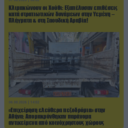
Κλιμακώνουν οι Χούθι: Eξαπέλυσαν επιθέσεις
κατά στρατιωτικών δυνάμεων στην Υεμένη –
Πλήγματα & στη Σαουδική Αραβία!
06.08.2026 | 14:02
«Επιχείρηση ελεύθερα πεζοδρόμια» στην
Αθήνα: Απομακρύνθηκαν παράνομα
αντικείμενα από κοινόχρηστους χώρους