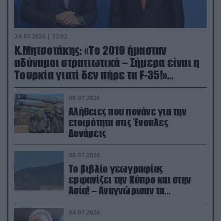
24.07.2026 | 22:02
Κ.Μητσοτάκης: «Το 2019 ήμασταν
αδύναμοι στρατιωτικά – Σήμερα είναι η
Τουρκία γιατί δεν πήρε τα F-35!»
(βίντεο)
09.07.2026
Αλήθειες που πονάνε για την
ετοιμότητα στις Ένοπλες
Δυνάμεις
08.07.2026
Το βιβλίο γεωγραφίας
εμφανίζει την Κύπρο και στην
Ασία! – Αναγνώρισαν τα
κατεχόμενα; (φωτο)
04.07.2026