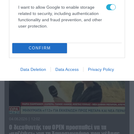
I want to allow Google to enable storage
04.08.2026 | 13:02
related to security, including authentication
Η ανακοίνωση του Πανελλήνιου Σωματείου
functionality and fraud prevention, and other
Πυροσβεστών για την δημοσιογράφο του OPEN
user protection.
που γέλασε στη φωτιά
CONFIRM
Data Deletion
Data Access
Privacy Policy
04.08.2026 | 12:02
O διευθυντής του OPEN προσπαθεί να τα
«μαζέψει» για τη δημοσιογράφο που γέλασε