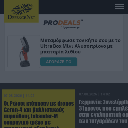
Μεταμόρφωσε τον κήπο σου με το
Ultra Box Μίνι Αλυσοπρίονο με
μπαταρία λιθίου
ΑΓΟΡΑΣΕ ΤΟ
07.08.2026 | 14:02
07.08.2026 | 14:02
Γερμανία: Συνελήφθ
Οι Ρώσοι κτύπησαν με drones
31χρονος που εμπλέ
Geran-4 και βαλλιστικούς
στην εγκληματική 
πυραύλους Iskander-M
των τσιγαράδων του 
ουκρανικό τρένο με