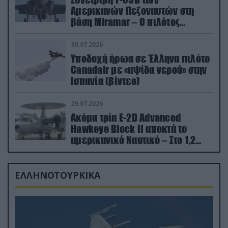
Αμερικανών Πεζοναυτών στη
βάση Miramar – Ο πιλότος
εκτινάχθηκε εγκαίρως
30.07.2026
Υποδοχή ήρωα σε Έλληνα πιλότο
Canadair με «αψίδα νερού» στην
Ισπανία (βίντεο)
29.07.2026
Ακόμα τρία E-2D Advanced
Hawkeye Block II αποκτά το
αμερικανικό Ναυτικό – Στο 1,2
δισ.δολάρια το κόστος
ΕΛΛΗΝΟΤΟΥΡΚΙΚΑ