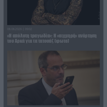
08.08.2026 | 09:02
«Η απόλυτη τραγωδία»: Η «αιχμηρή» ανάρτηση
του Αρκά για τα τατουάζ (φωτο)