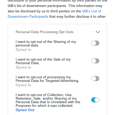
disclosure of your personal information by third parties on the
Οι ρωσικές δυνάμεις απέχουν μόλις 5 χλμ.
IAB’s list of downstream participants. This information may
από Σλαβιάνσκ και Κραματόρσκ στο Ντονέτσκ
also be disclosed by us to third parties on the
IAB’s List of
Downstream Participants
that may further disclose it to other
third parties.
Please note that this website/app uses one or more Google
Personal Data Processing Opt Outs
services and may gather and store information including but
not limited to your visit or usage behaviour. You may click to
I want to opt-out of the Sharing of my
personal data.
grant or deny consent to Google and its third-party tags to
Opted In
use your data for below specified purposes in below Google
consent section.
I want to opt-out of the Sale of my
Personal Data.
Opted In
I want to opt-out of processing my
Personal Data for Targeted Advertising.
07.08.2026 | 18:02
Opted In
«Κεραυνοί» της ρωσικής Βοστόκ κατέκαψαν
I want to opt-out of Collection, Use,
εξοπλισμό των ΗΠΑ με Ουκρανούς και
Retention, Sale, and/or Sharing of my
Αμερικανούς μισθοφόρους – Δείτε βίντεο
Personal Data that Is Unrelated with the
Purposes for which it was collected.
Opted Out