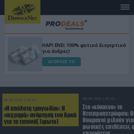
Μεταμόρφωσε τον κήπο σου με το
ικό
Ultra Box Μίνι Αλυσοπρίονο με
μπαταρία λιθίου
ΑΓΟΡΑΣΕ ΤΟ
08.08.2026 | 01:02
08.08.2026 | 09:02
Στο «κόκκινο» το
«Η απόλυτη τραγωδία»: Η
Ντνιπροπετρόφσκ: Ο
«αιχμηρή» ανάρτηση του Αρκά
Ουκρανοί μιλούν γι
για τα τατουάζ (φωτο)
ρωσικές επιθέσεις σ
επικράτεια