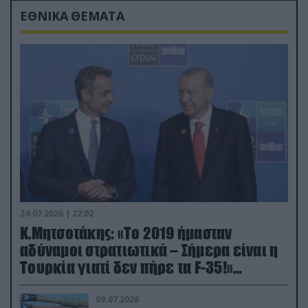
ΕΘΝΙΚΑ ΘΕΜΑΤΑ
24.07.2026 | 22:02
Κ.Μητσοτάκης: «Το 2019 ήμασταν
αδύναμοι στρατιωτικά – Σήμερα είναι η
Τουρκία γιατί δεν πήρε τα F-35!»
(βίντεο)
09.07.2026