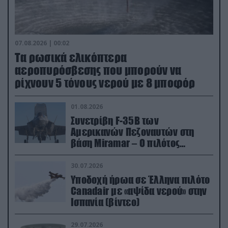
07.08.2026 | 00:02
Τα ρωσικά ελικόπτερα
αεροπυρόσβεσης που μπορούν να
ρίχνουν 5 τόνους νερού με 8 μποφόρ
01.08.2026
Συνετρίβη F-35B των
Αμερικανών Πεζοναυτών στη
βάση Miramar – Ο πιλότος
εκτινάχθηκε εγκαίρως
30.07.2026
Υποδοχή ήρωα σε Έλληνα πιλότο
Canadair με «αψίδα νερού» στην
Ισπανία (βίντεο)
29.07.2026