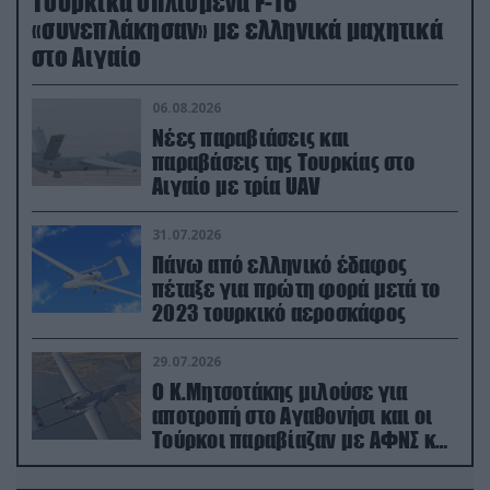
Τουρκικά οπλισμένα F-16
«συνεπλάκησαν» με ελληνικά μαχητικά
στο Αιγαίο
06.08.2026
Νέες παραβιάσεις και
παραβάσεις της Τουρκίας στο
Αιγαίο με τρία UAV
31.07.2026
Πάνω από ελληνικό έδαφος
πέταξε για πρώτη φορά μετά το
2023 τουρκικό αεροσκάφος
29.07.2026
Ο Κ.Μητσοτάκης μιλούσε για
αποτροπή στο Αγαθονήσι και οι
Τούρκοι παραβίαζαν με ΑΦΝΣ και
drone