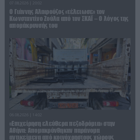
07.08.2026 | 20:02
Ο Γιάννης Αλαφούζος «τέλειωσε» τον
Κωνσταντίνο Ζούλα από τον ΣΚΑΪ – Ο λόγος της
απομάκρυνσής του
06.08.2026 | 14:02
«Επιχείρηση ελεύθερα πεζοδρόμια» στην
Αθήνα: Απομακρύνθηκαν παράνομα
αντικείμενα από κοινόχρηστους χώρους