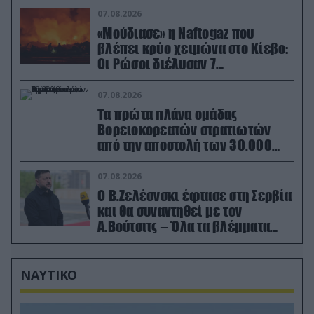
07.08.2026
«Μούδιασε» η Naftogaz που
βλέπει κρύο χειμώνα στο Κίεβο:
Οι Ρώσοι διέλυσαν 7
εγκαταστάσεις του ουκρανικού
κολοσσού!
07.08.2026
Τα πρώτα πλάνα ομάδας
Βορειοκορεατών στρατιωτών
από την αποστολή των 30.000
που έφτασαν στη Ρωσία (βίντεο)
07.08.2026
Ο Β.Ζελέσνσκι έφτασε στη Σερβία
και θα συναντηθεί με τον
Α.Βούτσιτς – Όλα τα βλέμματα
στις σχέσεις με τη Ρωσία
ΝΑΥΤΙΚΟ