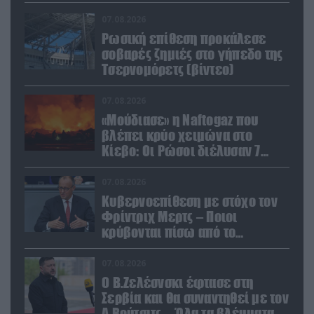
επικράτεια
07.08.2026
Ρωσική επίθεση προκάλεσε
σοβαρές ζημιές στο γήπεδο της
Τσερνομόρετς (βίντεο)
07.08.2026
«Μούδιασε» η Naftogaz που
βλέπει κρύο χειμώνα στο
Κίεβο: Οι Ρώσοι διέλυσαν 7
εγκαταστάσεις του ουκρανικού
κολοσσού!
07.08.2026
Κυβερνοεπίθεση με στόχο τον
Φρίντριχ Μερτς – Ποιοι
κρύβονται πίσω από το
παραποιημένο βίντεο
07.08.2026
Ο Β.Ζελέσνσκι έφτασε στη
Σερβία και θα συναντηθεί με τον
Α.Βούτσιτς – Όλα τα βλέμματα