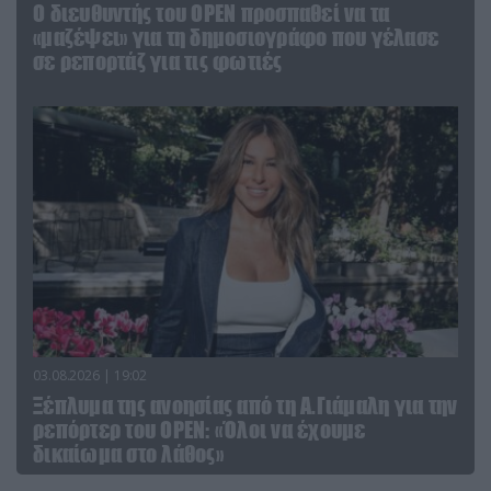
O διευθυντής του OPEN προσπαθεί να τα
«μαζέψει» για τη δημοσιογράφο που γέλασε
σε ρεπορτάζ για τις φωτιές
03.08.2026 | 19:02
Ξέπλυμα της ανοησίας από τη Α.Γιάμαλη για την
ρεπόρτερ του ΟΡΕΝ: «Όλοι να έχουμε
δικαίωμα στο λάθος»