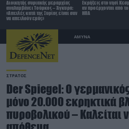
Διοικητής συριακής μεραρχίας
Εκρήξεις στο νησί Κεσ
αναλαμβάνει Τούρκος – Άγκυρα:
αν προέρχονται από το 
«Απειλές κατά της Συρίας είναι σαν
ΗΠΑ
να απειλούν εμάς»
ΑΜΥΝΑ
ΣΤΡΑΤΟΣ
Der Spiegel: Ο γερμανικός
μόνο 20.000 εκρηκτικά β
πυροβολικού – Καλείται ν
απόθεμα