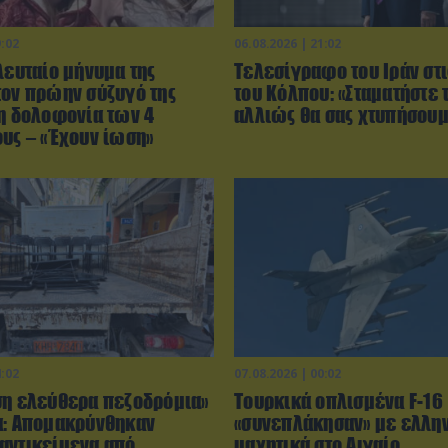
9:02
06.08.2026 | 21:02
λευταίο μήνυμα της
Τελεσίγραφο του Ιράν στ
τον πρώην σύζυγό της
του Κόλπου: «Σταματήστε 
τη δολοφονία των 4
αλλιώς θα σας χτυπήσου
ους – «Έχουν ίωση»
4:02
07.08.2026 | 00:02
ση ελεύθερα πεζοδρόμια»
Τουρκικά οπλισμένα F-16
α: Απομακρύνθηκαν
«συνεπλάκησαν» με ελλη
αντικείμενα από
μαχητικά στο Αιγαίο