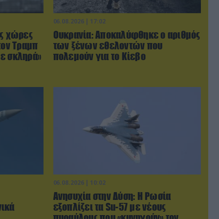
06.08.2026 | 17:02
ις χώρες
Ουκρανία: Αποκαλύφθηκε ο αριθμός
τον Τραμπ
των ξένων εθελοντών που
με σκληρά»
πολεμούν για το Κίεβο
06.08.2026 | 10:02
Ανησυχία στην Δύση: H Ρωσία
νικά
εξοπλίζει τα Su-57 με νέους
πυραύλους που «κυνηγούν» τον