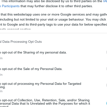
. This information may also be disclosed by us to third parties on the
IA
ι από τα οβιδοβόλα. Ως αποτέλεσμα,
Participants
that may further disclose it to other third parties.
οθέματα για τη δική τους άμυνα.
 that this website/app uses one or more Google services and may gath
ρατός θα πρέπει να φτιάξει απόθεμα
περίπου
including but not limited to your visit or usage behaviour. You may click 
 to Google and its third-party tags to use your data for below specifi
ν μέχρι το 2031,
ώστε να συμμορφωθεί με
ogle consent section.
ΑΤΟ – να διαθέτει δηλαδή αρκετά βλήματα
έρχεται σε 30 ημέρες σφοδρών μαχών.
l Data Processing Opt Outs
υνας δεν ανταποκρίθηκε αμέσως σε ένα
o opt-out of the Sharing of my personal data.
άσει το δημοσίευμα.
In
άφει ότι το υπουργείο σκοπεύει να
o opt-out of the Sale of my Personal Data.
ην επιτροπή προϋπολογισμού εννέα
In
ην αγορά βλημάτων για το πυροβολικό και τα
to opt-out of processing my Personal Data for Targeted
ν επόμενων μηνών.
ing.
In
o opt-out of Collection, Use, Retention, Sale, and/or Sharing
ΒΟΛΙΚΟ
ersonal Data that Is Unrelated with the Purposes for which it
lected.