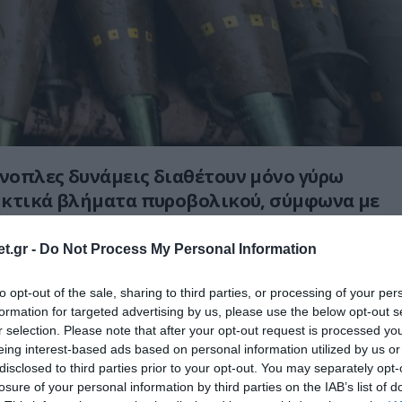
ένοπλες δυνάμεις διαθέτουν μόνο γύρω
ρηκτικά βλήματα πυροβολικού, σύμφωνα με
ο περιοδικό Der Spiegel, επικαλούμενο
έγγραφα του υπουργείου Άμυνας, τα οποία
t.gr -
Do Not Process My Personal Information
να πείσουν την επιτροπή προϋπολογισμού
to opt-out of the sale, sharing to third parties, or processing of your per
καίο να προχωρήσει στην κατεπείγουσα
formation for targeted advertising by us, please use the below opt-out s
υλικού.
r selection. Please note that after your opt-out request is processed y
eing interest-based ads based on personal information utilized by us or
ρμανία έσπευσαν να εφοδιάσουν την
disclosed to third parties prior to your opt-out. You may separately opt-
ματα των 155 χιλιοστών που
losure of your personal information by third parties on the IAB’s list of