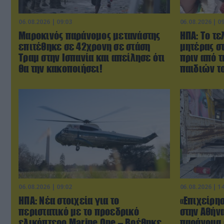
06.08.2026 | 09:03
06.08.2026 | 0
Μαροκινός παράνομος μετανάστης
ΗΠΑ: Το τε
επιτέθηκε σε 42χρονη σε στάση
μητέρας σ
Τραμ στην Ισπανία και απείλησε ότι
πριν από 
θα την κακοποιήσει!
παιδιών τ
06.08.2026 | 09:02
06.08.2026 | 1
ΗΠΑ: Nέα στοιχεία για το
«Επιχείρη
περιστατικό με το προεδρικό
στην Αθήν
ελικόπτερο Marine One – Βρέθηκε
παράνομα 