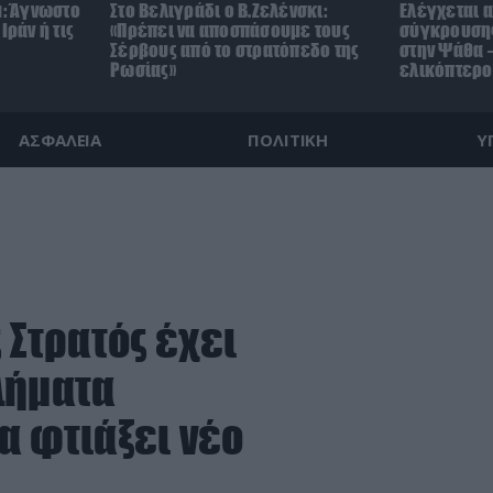
μ: Άγνωστο
Στο Βελιγράδι ο Β.Ζελένσκι:
Ελέγχεται α
Ιράν ή τις
«Πρέπει να αποσπάσουμε τους
σύγκρουσης
Σέρβους από το στρατόπεδο της
στην Ψάθα –
Ρωσίας»
ελικόπτερο
ΑΣΦΑΛΕΙΑ
ΠΟΛΙΤΙΚΗ
Υ
 Στρατός έχει
λήματα
α φτιάξει νέο