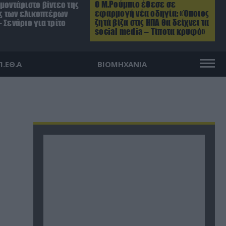
Ο Μ.Ρούμπιο έθεσε σε
μοντάριστο βίντεο της
εφαρμογή νέα οδηγία: «Όποιος
 των ελικοπτέρων
ζητά βίζα στις ΗΠΑ θα δείχνει τα
 Σενάριο για τρίτο
social media – Τίποτα κρυφό»
Π.ΕΘ.Α
ΒΙΟΜΗΧΑΝΙΑ