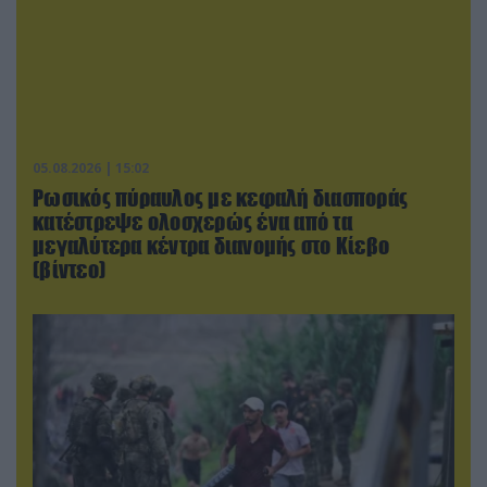
05.08.2026 | 15:02
Ρωσικός πύραυλος με κεφαλή διασποράς
κατέστρεψε ολοσχερώς ένα από τα
μεγαλύτερα κέντρα διανομής στο Κίεβο
(βίντεο)