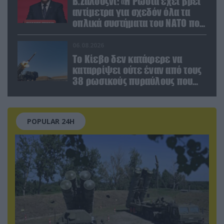
Β.Ζαλούζνι: «Η Ρωσία έχει βρει
αντίμετρα για σχεδόν όλα τα
οπλικά συστήματα του ΝΑΤΟ που
χρησιμοποιεί η Ουκρανία»
06.08.2026
Το Κίεβο δεν κατάφερε να
καταρρίψει ούτε έναν από τους
38 ρωσικούς πυραύλους που
εκτοξεύτηκαν εναντίον του
POPULAR 24H