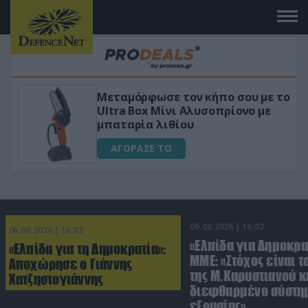
Μεταμόρφωσε τον κήπο σου με το
ικό
Ultra Box Μίνι Αλυσοπρίονο με
μπαταρία λιθίου
ΑΓΟΡΑΣΕ ΤΟ
06.08.2026 | 16:02
06.08.2026 | 16:02
«Ελπίδα για Δημοκρα
«Ελπίδα για τη Δημοκρατία»:
ΜΜΕ: «Στόχος είναι τ
Αποχώρησε ο Γιάννης
της Μ.Καρυστιανού κα
Χατζηστογιάννης
διεφθαρμένο σύστη
εξουσίας»