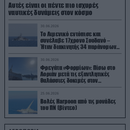
Aυτές είναι οι πέντε πιο ισχυρές
ναυτικές δυνάμεις στον κόσμο
30.06.2026
Το Λιμενικό εντόπισε και
συνέλαβε 17χρονο Σουδανό –
Ήταν διακινητής 34 παράνομων
μεταναστών
30.06.2026
Φρεγάτα «Φορμίων»: Πίσω στο
Λοριάν μετά τις εξαντλητικές
θαλάσσιες δοκιμές στον
απαιτητικό Βισκαϊκό
25.06.2026
Βολές Harpoon από τις μονάδες
του ΠΝ (βίντεο)