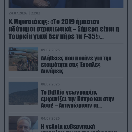
24.07.2026 | 22:02
Κ.Μητσοτάκης: «Το 2019 ήμασταν
αδύναμοι στρατιωτικά – Σήμερα είναι η
Τουρκία γιατί δεν πήρε τα F-35!»
(βίντεο)
09.07.2026
Αλήθειες που πονάνε για την
ετοιμότητα στις Ένοπλες
Δυνάμεις
08.07.2026
Το βιβλίο γεωγραφίας
εμφανίζει την Κύπρο και στην
Ασία! – Αναγνώρισαν τα
κατεχόμενα; (φωτο)
04.07.2026
Η γελοία κυβερνητική