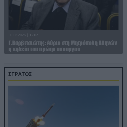
03.08.2026 | 12:02
Γ.Βαρβιτσιώτης: Aύριο στη Μητρόπολη Αθηνών
η κηδεία του πρώην υπουργού
ΣΤΡΑΤΟΣ