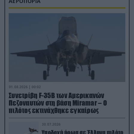
ΑΕΡΟΠΟΡΙΑ
01.08.2026 | 00:02
Συνετρίβη F-35B των Αμερικανών
Πεζοναυτών στη βάση Miramar – Ο
πιλότος εκτινάχθηκε εγκαίρως
30.07.2026
Υποδοχή ήρωα σε Έλληνα πιλότο