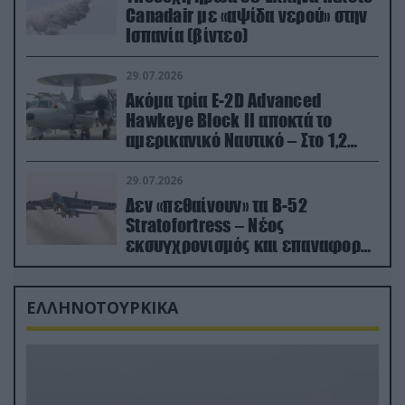
Canadair με «αψίδα νερού» στην
Ισπανία (βίντεο)
29.07.2026
Ακόμα τρία E-2D Advanced
Hawkeye Block II αποκτά το
αμερικανικό Ναυτικό – Στο 1,2
δισ.δολάρια το κόστος
29.07.2026
Δεν «πεθαίνουν» τα Β-52
Stratofortress – Νέος
εκσυγχρονισμός και επαναφορά
από τα «νεκροταφεία»
ΕΛΛΗΝΟΤΟΥΡΚΙΚΑ