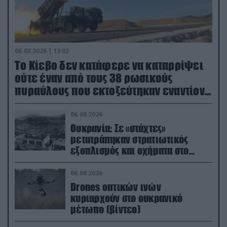
06.08.2026 | 13:02
Το Κίεβο δεν κατάφερε να καταρρίψει
ούτε έναν από τους 38 ρωσικούς
πυραύλους που εκτοξεύτηκαν εναντίον
του
06.08.2026
Ουκρανία: Σε «στάχτες»
μετατράπηκαν στρατιωτικός
εξοπλισμός και οχήματα στο
Κίεβο μετά από ρωσικά
πλήγματα (βίντεο)
06.08.2026
Drones οπτικών ινών
κυριαρχούν στο ουκρανικό
μέτωπο (βίντεο)