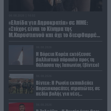
06.08.2026 | 16:02
«Ελπίδα για Δημοκρατία» σε ΜΜΕ:
«Στόχος είναι το Κίνημα της
Μ.Καρυστιανού και όχι το διεφθαρμένο
σύστημα εξουσίας»
06.08.2026
Η Βόρεια Κορέα εκτόξευσε
βαλλιστικό πύραυλο προς τη
θάλασσα της Ιαπωνίας (βίντεο)
06.08.2026
Βίντεο: Η Ρωσία εκπαιδεύει
Βορειοκορεάτες στρατιώτες σε
πεδία βολής για νέες
επιχειρήσεις
06.08.2026