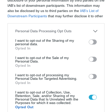
disclosure of your personal information by third parties on the
Αδειάζουν το Κραματόρσκ οι Ουκρανοί:
IAB’s list of downstream participants. This information may
Έκτακτη εκκένωση στην πόλη μετά την
also be disclosed by us to third parties on the
IAB’s List of
αιφνιδιαστική προώθηση των Ρώσων (βίντεο)
Downstream Participants
that may further disclose it to other
third parties.
Please note that this website/app uses one or more Google
Personal Data Processing Opt Outs
services and may gather and store information including but
not limited to your visit or usage behaviour. You may click to
I want to opt-out of the Sharing of my
personal data.
grant or deny consent to Google and its third-party tags to
Opted In
use your data for below specified purposes in below Google
consent section.
I want to opt-out of the Sale of my
Personal Data.
Opted In
I want to opt-out of processing my
Personal Data for Targeted Advertising.
Opted In
06.08.2026 | 09:02
I want to opt-out of Collection, Use,
ΗΠΑ: Το τελευταίο μήνυμα της μητέρας στον
Retention, Sale, and/or Sharing of my
Personal Data that Is Unrelated with the
πρώην σύζυγό της πριν από τη δολοφονία των
Purposes for which it was collected.
4 παιδιών τους – «Έχουν ίωση»
Opted Out