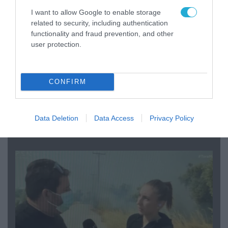
I want to allow Google to enable storage
related to security, including authentication
functionality and fraud prevention, and other
user protection.
CONFIRM
04.08.2026 | 13:02
Η ανακοίνωση του Πανελλήνιου Σωματείου
Πυροσβεστών για την δημοσιογράφο του OPEN
Data Deletion
Data Access
Privacy Policy
που γέλασε στη φωτιά