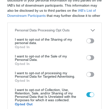
disclosure of your personal information by third parties on the
IAB’s list of downstream participants. This information may
06.08.2026 | 14:02
also be disclosed by us to third parties on the
IAB’s List of
«Επιχείρηση ελεύθερα πεζοδρόμια» στην
Downstream Participants
that may further disclose it to other
Αθήνα: Απομακρύνθηκαν παράνομα
third parties.
αντικείμενα από κοινόχρηστους χώρους
Please note that this website/app uses one or more Google
Personal Data Processing Opt Outs
services and may gather and store information including but
not limited to your visit or usage behaviour. You may click to
I want to opt-out of the Sharing of my
personal data.
grant or deny consent to Google and its third-party tags to
Opted In
use your data for below specified purposes in below Google
consent section.
I want to opt-out of the Sale of my
Personal Data.
Opted In
I want to opt-out of processing my
Personal Data for Targeted Advertising.
Opted In
I want to opt-out of Collection, Use,
Retention, Sale, and/or Sharing of my
06.08.2026 | 09:03
Personal Data that Is Unrelated with the
«Οι εντελώς αθώοι»: Η ανάρτηση του Αρκά για
Purposes for which it was collected.
Opted Out
τα ζώα που χάθηκαν στις πυρκαγιές της