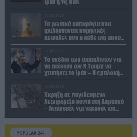
Ιράν ή τις ΗΠΑ
07.08.2026
Τα ρωσικά καταφύγια που
φυλάσσονται πυρηνικές
κεφαλές που η κάθε μία μπορεί
να καταστρέψει «μία
Θεσσαλονίκη»
07.08.2026
Το σχέδιο των ισραηλινών για
να πείσουν τον Ν.Τραμπ να
χτυπήσει το Ιράν – Η εμπλοκή
του Μ.Αχμαντινετζάντ
07.08.2026
Έκρηξη σε παγιδευμένο
λεωφορείο κοντά στη Δαμασκό
– Αναφορές για νεκρούς και
τραυματίες (βίντεο)
POPULAR 24H