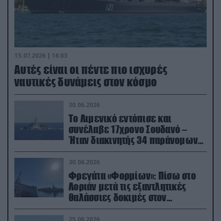
15.07.2026 | 16:03
Aυτές είναι οι πέντε πιο ισχυρές
ναυτικές δυνάμεις στον κόσμο
30.06.2026
Το Λιμενικό εντόπισε και
συνέλαβε 17χρονο Σουδανό –
Ήταν διακινητής 34 παράνομων
μεταναστών
30.06.2026
Φρεγάτα «Φορμίων»: Πίσω στο
Λοριάν μετά τις εξαντλητικές
θαλάσσιες δοκιμές στον
απαιτητικό Βισκαϊκό
25.06.2026