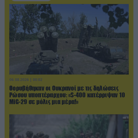
06.08.2026 | 00:02
Θορυβήθηκαν οι Ουκρανοί με τις δηλώσεις
Ρώσου υποπτέραρχου: «S-400 κατέρριψαν 10
MiG-29 σε μόλις μια μέρα!»