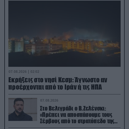
07.08.2026 | 02:02
Εκρήξεις στο νησί Κεσμ: Άγνωστο αν
προέρχονται από το Ιράν ή τις ΗΠΑ
07.08.2026
Στο Βελιγράδι ο Β.Ζελένσκι:
«Πρέπει να αποσπάσουμε τους
Σέρβους από το στρατόπεδο της
Ρωσίας»