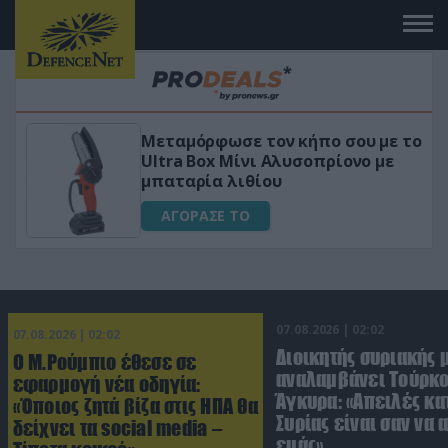
Μεταμόρφωσε τον κήπο σου με το
ικό
Ultra Box Μίνι Αλυσοπρίονο με
μπαταρία λιθίου
ΑΓΟΡΑΣΕ ΤΟ
07.08.2026 | 02:02
07.08.2026 | 02:02
Διοικητής συριακής 
Ο Μ.Ρούμπιο έθεσε σε
αναλαμβάνει Τούρκο
εφαρμογή νέα οδηγία:
Άγκυρα: «Απειλές κα
«Όποιος ζητά βίζα στις ΗΠΑ θα
Συρίας είναι σαν να 
δείχνει τα social media –
εμάς»