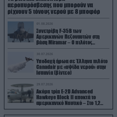
αεροπυρόσβεσης που μπορούν να
ρίχνουν 5 τόνους νερού με 8 μποφόρ
01.08.2026
Συνετρίβη F-35B των
Αμερικανών Πεζοναυτών στη
βάση Miramar – Ο πιλότος
εκτινάχθηκε εγκαίρως
30.07.2026
Υποδοχή ήρωα σε Έλληνα πιλότο
Canadair με «αψίδα νερού» στην
Ισπανία (βίντεο)
29.07.2026
Ακόμα τρία E-2D Advanced
Hawkeye Block II αποκτά το
αμερικανικό Ναυτικό – Στο 1,2
δισ.δολάρια το κόστος