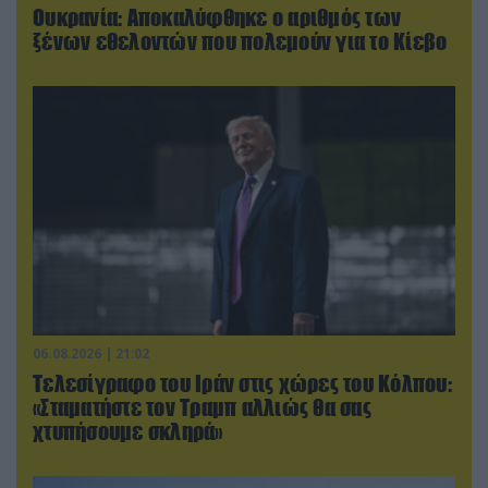
Ουκρανία: Αποκαλύφθηκε ο αριθμός των
ξένων εθελοντών που πολεμούν για το Κίεβο
06.08.2026 | 21:02
Τελεσίγραφο του Ιράν στις χώρες του Κόλπου:
«Σταματήστε τον Τραμπ αλλιώς θα σας
χτυπήσουμε σκληρά»