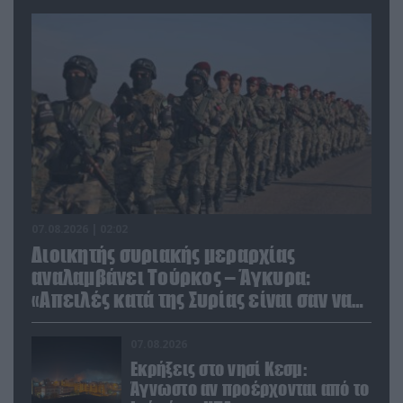
07.08.2026 | 02:02
Διοικητής συριακής μεραρχίας
αναλαμβάνει Τούρκος – Άγκυρα:
«Απειλές κατά της Συρίας είναι σαν να
απειλούν εμάς»
07.08.2026
Εκρήξεις στο νησί Κεσμ:
Άγνωστο αν προέρχονται από το