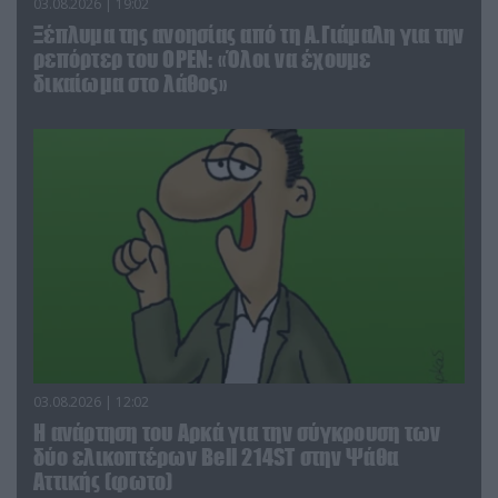
03.08.2026 | 19:02
Ξέπλυμα της ανοησίας από τη Α.Γιάμαλη για την
ρεπόρτερ του ΟΡΕΝ: «Όλοι να έχουμε
δικαίωμα στο λάθος»
03.08.2026 | 12:02
Η ανάρτηση του Αρκά για την σύγκρουση των
δύο ελικοπτέρων Bell 214ST στην Ψάθα
Αττικής (φωτο)