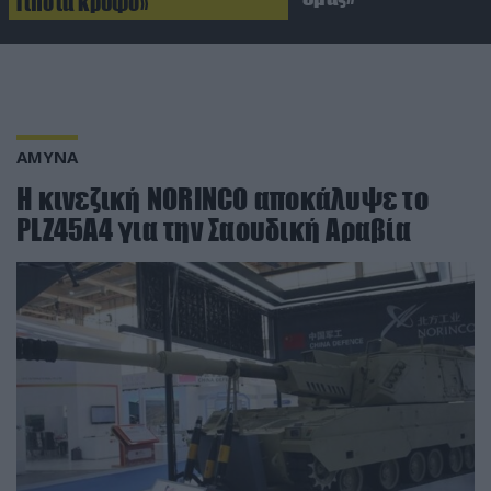
Τίποτα κρυφό»
ΑΜΥΝΑ
Η κινεζική NORINCO αποκάλυψε το
PLZ45A4 για την Σαουδική Αραβία