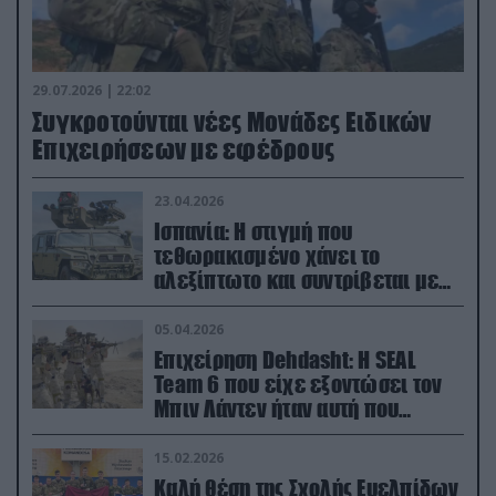
29.07.2026 | 22:02
Συγκροτούνται νέες Μονάδες Ειδικών
Επιχειρήσεων με εφέδρους
23.04.2026
Ισπανία: Η στιγμή που
τεθωρακισμένο χάνει το
αλεξίπτωτο και συντρίβεται με
ορμή στο έδαφος (βίντεο)
05.04.2026
Επιχείρηση Dehdasht: Η SEAL
Team 6 που είχε εξοντώσει τον
Μπιν Λάντεν ήταν αυτή που
διέσωσε τον πιλότο του F-15
15.02.2026
Καλή θέση της Σχολής Ευελπίδων