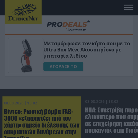
ε το
«Μαγική» φόρμουλα τριβόλι + VIP
ε
για αύξηση της λίμπιντο
ΑΓΟΡΑΣΕ ΤΟ
08.08.2026 | 13:02
08.08.2026 | 13:02
ΗΠΑ: Συνετρίβη πυρ
Βίντεο: Ρωσική βόμβα FAB-
ελικόπτερο που συμ
3000 «εξαφανίζει από τον
σε επιχείρηση κατά
χάρτη» σημείο διέλευσης των
πυρκαγιάς στην Γιού
ουκρανικών δυνάμεων στην