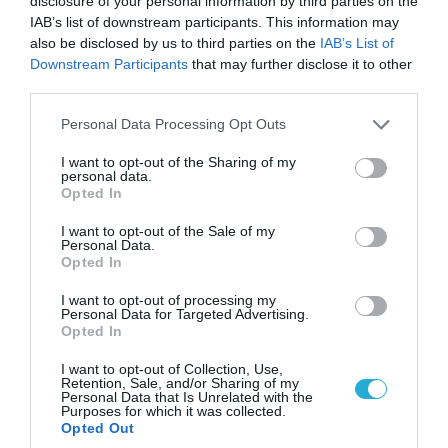
disclosure of your personal information by third parties on the
07.08.2026 | 20:02
IAB’s list of downstream participants. This information may
Ο Γιάννης Αλαφούζος «τέλειωσε» τον
also be disclosed by us to third parties on the
IAB’s List of
Κωνσταντίνο Ζούλα από τον ΣΚΑΪ – Ο λόγος της
Downstream Participants
that may further disclose it to other
απομάκρυνσής του
third parties.
Please note that this website/app uses one or more Google
Personal Data Processing Opt Outs
services and may gather and store information including but
not limited to your visit or usage behaviour. You may click to
I want to opt-out of the Sharing of my
personal data.
grant or deny consent to Google and its third-party tags to
Opted In
use your data for below specified purposes in below Google
consent section.
I want to opt-out of the Sale of my
Personal Data.
Opted In
I want to opt-out of processing my
Personal Data for Targeted Advertising.
Opted In
I want to opt-out of Collection, Use,
06.08.2026 | 14:02
Retention, Sale, and/or Sharing of my
«Επιχείρηση ελεύθερα πεζοδρόμια» στην
Personal Data that Is Unrelated with the
Purposes for which it was collected.
Αθήνα: Απομακρύνθηκαν παράνομα
Opted Out
αντικείμενα από κοινόχρηστους χώρους