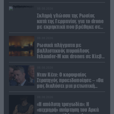
καταρρίφθηκαν
08.08.2026
Σκληρή γλώσσα της Ρωσίας
κατά της Γερμανίας για το drone
με εκρηκτικά που βρέθηκε σε
αεροδρόμιο της Λειψίας
08.08.2026
Ρωσικά πλήγματα με
βαλλιστικούς πυραύλους
Iskander-M και drones σε Κίεβο
και Ντνιπροπετρόφσκ: Ισχυρές
εκρήξεις
08.08.2026
Νταν Κέιν: Ο κορυφαίος
Στρατηγός προειδοποίησε – «Θα
μας διαλύσει μια μετωπική
σύγκρουση με το Ιράν» – Τι
πρότεινε
08.08.2026
«Η απόλυτη τραγωδία»: Η
«αιχμηρή» ανάρτηση του Αρκά