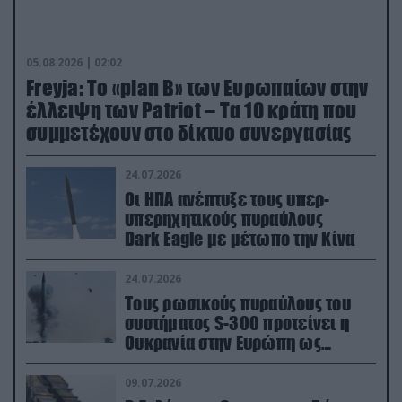
05.08.2026 | 02:02
Freyja: Το «plan Β» των Ευρωπαίων στην
έλλειψη των Patriot – Τα 10 κράτη που
συμμετέχουν στο δίκτυο συνεργασίας
24.07.2026
Οι ΗΠΑ ανέπτυξε τους υπερ-
υπερηχητικούς πυραύλους
Dark Eagle με μέτωπο την Κίνα
24.07.2026
Τους ρωσικούς πυραύλους του
συστήματος S-300 προτείνει η
Ουκρανία στην Ευρώπη ως
αντιβαλλιστικό σύστημα
09.07.2026