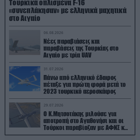
Τουρκικά οπλισμένα F-16
«συνεπλάκησαν» με ελληνικά μαχητικά
στο Αιγαίο
06.08.2026
Νέες παραβιάσεις και
παραβάσεις της Τουρκίας στο
Αιγαίο με τρία UAV
31.07.2026
Πάνω από ελληνικό έδαφος
πέταξε για πρώτη φορά μετά το
2023 τουρκικό αεροσκάφος
29.07.2026
Ο Κ.Μητσοτάκης μιλούσε για
αποτροπή στο Αγαθονήσι και οι
Τούρκοι παραβίαζαν με ΑΦΝΣ και
drone