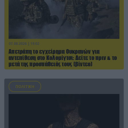
07.08.2026 | 19:02
Απετράπη το εγχείρημα Ουκρανών για
αντεπίθεση στο Κολομίγτσι: Δείτε το πριν & το
μετά της προσπάθειάς τους (βίντεο)
ΠΟΛΙΤΙΚΗ