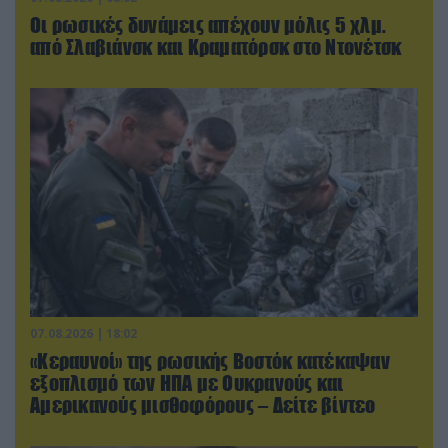
Οι ρωσικές δυνάμεις απέχουν μόλις 5 χλμ.
από Σλαβιάνσκ και Κραματόρσκ στο Ντονέτσκ
07.08.2026 | 18:02
«Κεραυνοί» της ρωσικής Βοστόκ κατέκαψαν
εξοπλισμό των ΗΠΑ με Ουκρανούς και
Αμερικανούς μισθοφόρους – Δείτε βίντεο