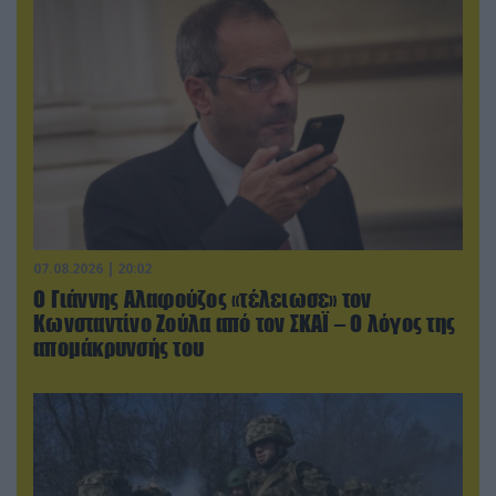
07.08.2026 | 20:02
Ο Γιάννης Αλαφούζος «τέλειωσε» τον
Κωνσταντίνο Ζούλα από τον ΣΚΑΪ – Ο λόγος της
απομάκρυνσής του