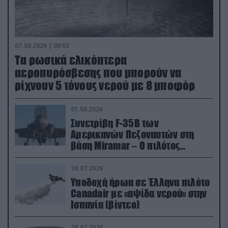
07.08.2026 | 00:02
Τα ρωσικά ελικόπτερα
αεροπυρόσβεσης που μπορούν να
ρίχνουν 5 τόνους νερού με 8 μποφόρ
01.08.2026
Συνετρίβη F-35B των
Αμερικανών Πεζοναυτών στη
βάση Miramar – Ο πιλότος
εκτινάχθηκε εγκαίρως
30.07.2026
Υποδοχή ήρωα σε Έλληνα πιλότο
Canadair με «αψίδα νερού» στην
Ισπανία (βίντεο)
29.07.2026