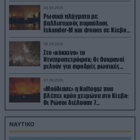
στην Ζαπορίζια
08.08.2026
Ρωσικά πλήγματα με
βαλλιστικούς πυραύλους
Iskander-M και drones σε Κίεβο
και Ντνιπροπετρόφσκ: Ισχυρές
εκρήξεις
08.08.2026
Στο «κόκκινο» το
Ντνιπροπετρόφσκ: Οι Ουκρανοί
μιλούν για σφοδρές ρωσικές
επιθέσεις σε όλη την επικράτεια
07.08.2026
«Μούδιασε» η Naftogaz που
βλέπει κρύο χειμώνα στο Κίεβο:
Οι Ρώσοι διέλυσαν 7
εγκαταστάσεις του ουκρανικού
κολοσσού!
ΝΑΥΤΙΚΟ