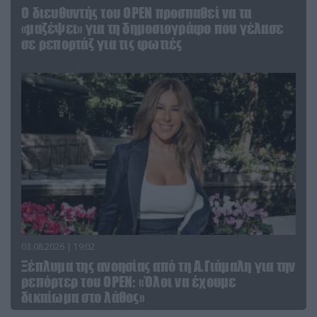
O διευθυντής του OPEN προσπαθεί να τα
«μαζέψει» για τη δημοσιογράφο που γέλασε
σε ρεπορτάζ για τις φωτιές
03.08.2026 | 19:02
Ξέπλυμα της ανοησίας από τη Α.Γιάμαλη για την
ρεπόρτερ του ΟΡΕΝ: «Όλοι να έχουμε
δικαίωμα στο λάθος»