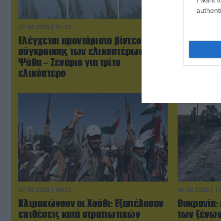
authenti
07.08.2026 | 01:02
07.08.2026 | 0
Ελέγχεται αμοντάριστο βίντεο της
Τουρκικά 
σύγκρουσης των ελικοπτέρων στην
«συνεπλάκ
Ψάθα – Σενάριο για τρίτο
μαχητικά σ
ελικόπτερο
07.08.2026 | 08:02
06.08.2026 | 1
Κλιμακώνουν οι Χούθι: Eξαπέλυσαν
Ουκρανία:
επιθέσεις κατά στρατιωτικών
των ξένων