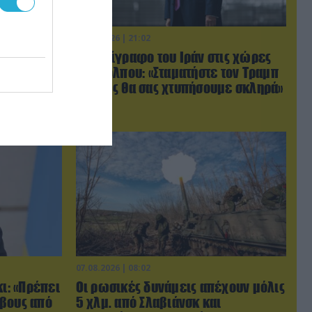
06.08.2026 | 21:02
ύγιο
Τελεσίγραφο του Ιράν στις χώρες
ο
του Κόλπου: «Σταματήστε τον Τραμπ
βίντεο)
αλλιώς θα σας χτυπήσουμε σκληρά»
07.08.2026 | 08:02
κι: «Πρέπει
Οι ρωσικές δυνάμεις απέχουν μόλις
ρβους από
5 χλμ. από Σλαβιάνσκ και