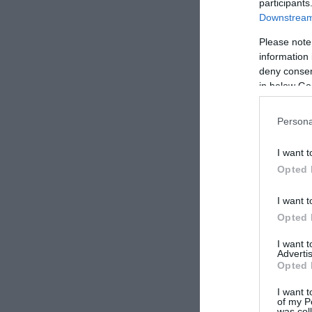
participants
Downstream 
ΣΧΟΛΙΑΣΤΕ Τ
Please note
information 
deny consent
in below Go
Persona
I want t
Opted 
I want t
Opted 
I want 
Advertis
Opted 
I want t
of my P
was col