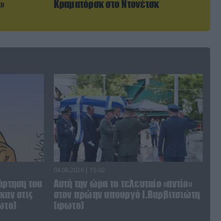
»
Κραματόρσκ στο Ντονέτσκ
04.08.2026 | 15:02
άρτηση του
Αυτή την ώρα το τελευταίο «αντίο»
καν στις
στον πρώην υπουργό Ι.Βαρβιτσιώτη
ωτο)
(φωτο)