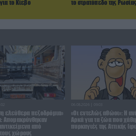
για το Κίεβο
το στρατόπεδο της Ρωσίας
:02
06.08.2026 | 09:03
ση ελεύθερα πεζοδρόμια»
«Οι εντελώς αθώοι»: Η αν
α: Απομακρύνθηκαν
Αρκά για τα ζώα που χάθη
αντικείμενα από
πυρκαγιές της Αττικής (φ
τους χώρους