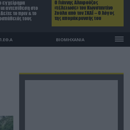
Ο Γιάννης Αλαφούζος
ο εγχείρημα
«τέλειωσε» τον Κωνσταντίνο
ια αντεπίθεση στο
Ζούλα από τον ΣΚΑΪ – Ο λόγος
Δείτε το πριν & το
της απομάκρυνσής του
ροσπάθειάς τους
Π.ΕΘ.Α
ΒΙΟΜΗΧΑΝΙΑ