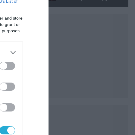
B’s List of
ίση με 6 ατομικές βόμβες της
Χιροσίμα!
er and store
to grant or
ed purposes