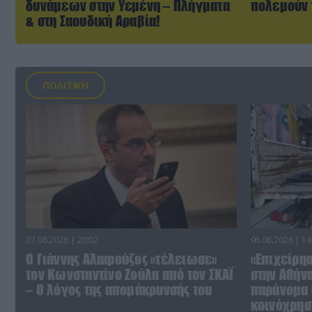
δυνάμεων στην Υεμένη – Πλήγματα
πολεμούν 
& στη Σαουδική Αραβία!
ΠΟΛΙΤΙΚΗ
07.08.2026 | 20:02
06.08.2026 | 14
Ο Γιάννης Αλαφούζος «τέλειωσε»
«Επιχείρη
τον Κωνσταντίνο Ζούλα από τον ΣΚΑΪ
στην Αθήν
– Ο λόγος της απομάκρυνσής του
παράνομα 
κοινόχρησ