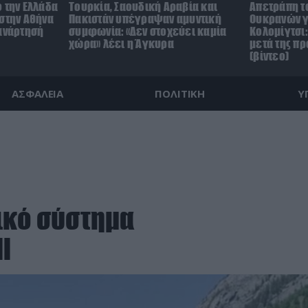
 την Ελλάδα
Τουρκία, Σαουδική Αραβία και
Απετράπη τ
 στην Αθήνα
Πακιστάν υπέγραψαν αμυντική
Ουκρανών γ
 ανάρτησή
συμφωνία: «Δεν στοχεύει καμία
Κολομίγτσι: 
χώρα» λέει η Άγκυρα
μετά της π
(βίντεο)
ΑΣΦΑΛΕΙΑ
ΠΟΛΙΤΙΚΗ
Υ
ικό σύστημα
l