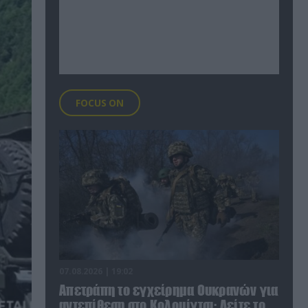
FOCUS ON
07.08.2026 | 19:02
Απετράπη το εγχείρημα Ουκρανών για
αντεπίθεση στο Κολομίγτσι: Δείτε το