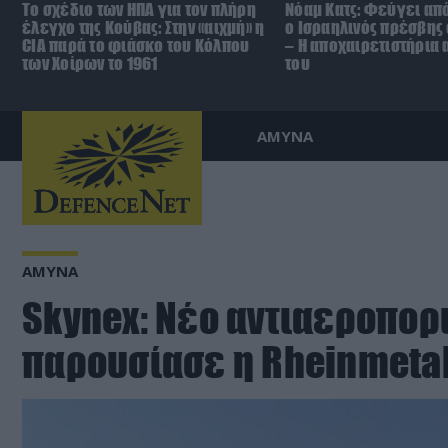
To σχέδιο των ΗΠΑ για τον πλήρη
Νόαμ Κατς: Φεύγει από
έλεγχο της Κούβας: Στην «αιχμή» η
ο Ισραηλινός πρέσβης
CIA παρά το φιάσκο του Κόλπου
– Η αποχαιρετιστήρια
των Χοίρων το 1961
του
ΑΜΥΝΑ
ΑΜΥΝΑ
Skynex: Νέο αντιαεροπορ
παρουσίασε η Rheinmetal