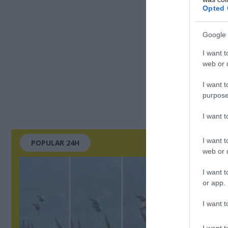
Opted 
Google 
I want t
web or d
I want t
purpose
I want 
I want t
POPULAR 24H
web or d
I want t
or app.
I want t
I want t