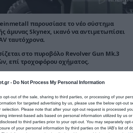
einmetall παρουσίασε το νέο σύστημα
ς άμυνας Skynex, ικανό να αντιμετωπίσει
AV ταυτόχρονα.
ίζεται στο πυροβόλο Revolver Gun Mk.3
ών, επί τροχοφόρου οχήματος.
ντάρ ανίχνευσης Oerlikon X-TAR3D, το
οματοποιημένες διαδικασίες. Η ανίχνευση
t.gr -
Do Not Process My Personal Information
υπολογίζονται και εκτελούνται αυτόματα
to opt-out of the sale, sharing to third parties, or processing of your per
ιστή του συστήματος ελέγχου πυρός.
formation for targeted advertising by us, please use the below opt-out s
r selection. Please note that after your opt-out request is processed y
χεται από κέντρο διοίκησης και ελέγχου.
eing interest-based ads based on personal information utilized by us or
οβόλων το σύστημα μπορεί να
disclosed to third parties prior to your opt-out. You may separately opt-
losure of your personal information by third parties on the IAB’s list of
αι αντιαεροπορικούς πυραύλους Cheetah.