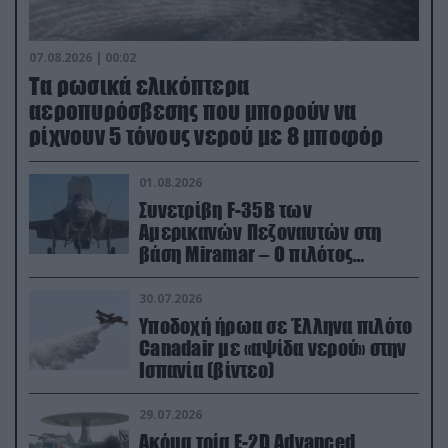
07.08.2026 | 00:02
Τα ρωσικά ελικόπτερα
αεροπυρόσβεσης που μπορούν να
ρίχνουν 5 τόνους νερού με 8 μποφόρ
01.08.2026
Συνετρίβη F-35B των
Αμερικανών Πεζοναυτών στη
βάση Miramar – Ο πιλότος
εκτινάχθηκε εγκαίρως
30.07.2026
Υποδοχή ήρωα σε Έλληνα πιλότο
Canadair με «αψίδα νερού» στην
Ισπανία (βίντεο)
29.07.2026
Ακόμα τρία E-2D Advanced