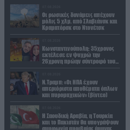
07.08.2026
Οι ρωσικές δυνάμεις απέχουν
μόλις 5 χλμ. από Σλαβιάνσκ και
Κραματόρσκ στο Ντονέτσκ
07.08.2026
Κωνσταντινούπολη: 35χρονος
εκτέλεσε εν ψυχρώ την
26χρονη πρώην σύντροφό του
έξω από φαρμακείο (βίντεο)
07.08.2026
Ν.Τραμπ: «Οι ΗΠΑ έχουν
απεριόριστα αποθέματα όπλων
και πυρομαχικών» (βίντεο)
07.08.2026
Η Σαουδική Αραβία, η Τουρκία
και το Πακιστάν θα υπογράψουν
συμφωνία αμοιβαίας άμυνας