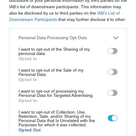
disclosure of your personal information by third parties on the
«Σταματήστε τον Τραμπ αλλιώς θα σας
IAB’s list of downstream participants. This information may
χτυπήσουμε σκληρά»
also be disclosed by us to third parties on the
IAB’s List of
Downstream Participants
that may further disclose it to other
third parties.
Please note that this website/app uses one or more Google
Personal Data Processing Opt Outs
services and may gather and store information including but
not limited to your visit or usage behaviour. You may click to
I want to opt-out of the Sharing of my
personal data.
grant or deny consent to Google and its third-party tags to
Opted In
use your data for below specified purposes in below Google
consent section.
I want to opt-out of the Sale of my
Personal Data.
Opted In
I want to opt-out of processing my
Personal Data for Targeted Advertising.
06.08.2026 | 17:02
Opted In
Ουκρανία: Αποκαλύφθηκε ο αριθμός των
I want to opt-out of Collection, Use,
ξένων εθελοντών που πολεμούν για το Κίεβο
Retention, Sale, and/or Sharing of my
Personal Data that Is Unrelated with the
Purposes for which it was collected.
Opted Out