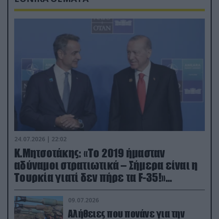
24.07.2026 | 22:02
Κ.Μητσοτάκης: «Το 2019 ήμασταν
αδύναμοι στρατιωτικά – Σήμερα είναι η
Τουρκία γιατί δεν πήρε τα F-35!»
(βίντεο)
09.07.2026
Αλήθειες που πονάνε για την