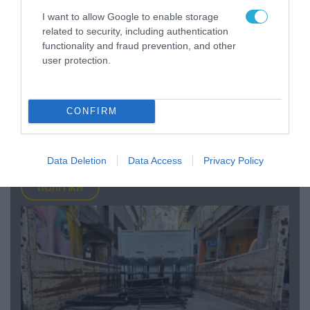
I want to allow Google to enable storage
related to security, including authentication
functionality and fraud prevention, and other
user protection.
06.08.2026 | 09:02
ΗΠΑ: Nέα στοιχεία για το περιστατικό με το
CONFIRM
προεδρικό ελικόπτερο Marine One – Βρέθηκε
δίπλα σε επιβατικό αεροσκάφος
Data Deletion
Data Access
Privacy Policy
ΠΟΛΙΤΙΚΗ