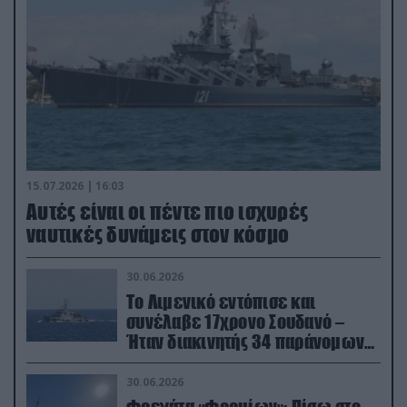
15.07.2026 | 16:03
Aυτές είναι οι πέντε πιο ισχυρές
ναυτικές δυνάμεις στον κόσμο
30.06.2026
Το Λιμενικό εντόπισε και
συνέλαβε 17χρονο Σουδανό –
Ήταν διακινητής 34 παράνομων
μεταναστών
30.06.2026