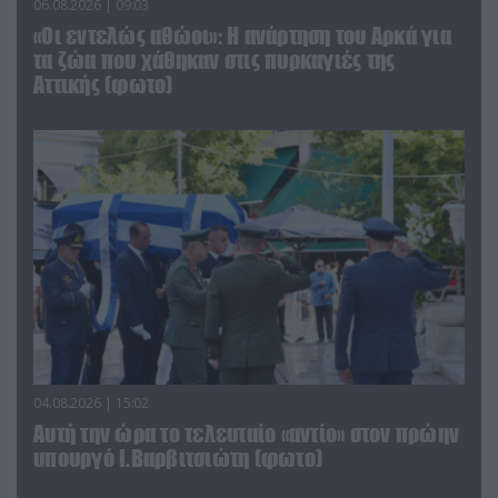
06.08.2026 | 09:03
«Οι εντελώς αθώοι»: Η ανάρτηση του Αρκά για
τα ζώα που χάθηκαν στις πυρκαγιές της
Αττικής (φωτο)
04.08.2026 | 15:02
Αυτή την ώρα το τελευταίο «αντίο» στον πρώην
υπουργό Ι.Βαρβιτσιώτη (φωτο)