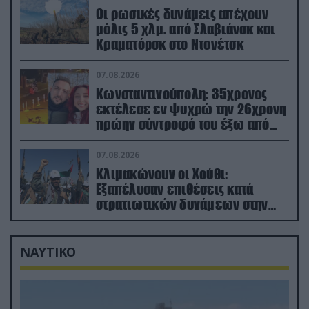
Οι ρωσικές δυνάμεις απέχουν
μόλις 5 χλμ. από Σλαβιάνσκ και
Κραματόρσκ στο Ντονέτσκ
07.08.2026
Κωνσταντινούπολη: 35χρονος
εκτέλεσε εν ψυχρώ την 26χρονη
πρώην σύντροφό του έξω από
φαρμακείο (βίντεο)
07.08.2026
Κλιμακώνουν οι Χούθι:
Eξαπέλυσαν επιθέσεις κατά
στρατιωτικών δυνάμεων στην
Υεμένη – Πλήγματα & στη
Σαουδική Αραβία!
ΝΑΥΤΙΚΟ