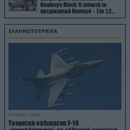
Hawkeye Block II αποκτά το
αμερικανικό Ναυτικό – Στο 1,2
δισ.δολάρια το κόστος
ΕΛΛΗΝΟΤΟΥΡΚΙΚΑ
07.08.2026 | 00:02
Τουρκικά οπλισμένα F-16