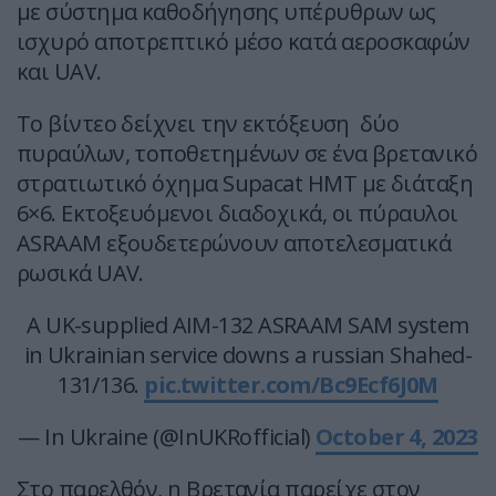
με σύστημα καθοδήγησης υπέρυθρων ως
ισχυρό αποτρεπτικό μέσο κατά αεροσκαφών
και UAV.
Το βίντεο δείχνει την εκτόξευση δύο
πυραύλων, τοποθετημένων σε ένα βρετανικό
στρατιωτικό όχημα Supacat HMT με διάταξη
6×6. Εκτοξευόμενοι διαδοχικά, οι πύραυλοι
ASRAAM εξουδετερώνουν αποτελεσματικά
ρωσικά UAV.
A UK-supplied AIM-132 ASRAAM SAM system
in Ukrainian service downs a russian Shahed-
131/136.
pic.twitter.com/Bc9Ecf6J0M
— In Ukraine (@InUKRofficial)
October 4, 2023
Στο παρελθόν, η Βρετανία παρείχε στον