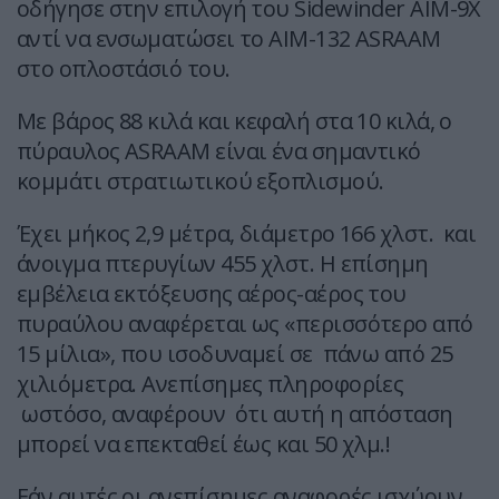
οδήγησε στην επιλογή του Sidewinder AIM-9X
αντί να ενσωματώσει το AIM-132 ASRAAM
στο οπλοστάσιό του.
Με βάρος 88 κιλά και κεφαλή στα 10 κιλά, ο
πύραυλος ASRAAM είναι ένα σημαντικό
κομμάτι στρατιωτικού εξοπλισμού.
Έχει μήκος 2,9 μέτρα, διάμετρο 166 χλστ. και
άνοιγμα πτερυγίων 455 χλστ. Η επίσημη
εμβέλεια εκτόξευσης αέρος-αέρος του
πυραύλου αναφέρεται ως «περισσότερο από
15 μίλια», που ισοδυναμεί σε πάνω από 25
χιλιόμετρα. Ανεπίσημες πληροφορίες
ωστόσο, αναφέρουν ότι αυτή η απόσταση
μπορεί να επεκταθεί έως και 50 χλμ.!
Εάν αυτές οι ανεπίσημες αναφορές ισχύουν,