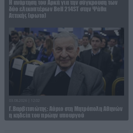
Η ανάρτηση του Αρκά για την σύγκρουση των
δύο ελικοπτέρων Bell 214ST στην Ψάθα
Αττικής (φωτο)
03.08.2026 | 12:02
Γ.Βαρβιτσιώτης: Aύριο στη Μητρόπολη Αθηνών
η κηδεία του πρώην υπουργού