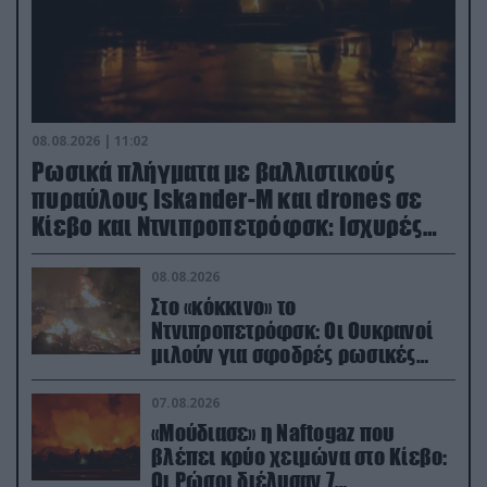
08.08.2026 | 11:02
Ρωσικά πλήγματα με βαλλιστικούς
πυραύλους Iskander-M και drones σε
Κίεβο και Ντνιπροπετρόφσκ: Ισχυρές
εκρήξεις
08.08.2026
Στο «κόκκινο» το
Ντνιπροπετρόφσκ: Οι Ουκρανοί
μιλούν για σφοδρές ρωσικές
επιθέσεις σε όλη την επικράτεια
07.08.2026
«Μούδιασε» η Naftogaz που
βλέπει κρύο χειμώνα στο Κίεβο:
Οι Ρώσοι διέλυσαν 7