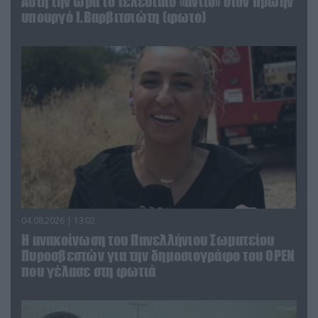
Αυτή την ώρα το τελευταίο «αντίο» στον πρώην
υπουργό Ι.Βαρβιτσιώτη (φωτο)
04.08.2026 | 13:02
Η ανακοίνωση του Πανελλήνιου Σωματείου
Πυροσβεστών για την δημοσιογράφο του OPEN
που γέλασε στη φωτιά