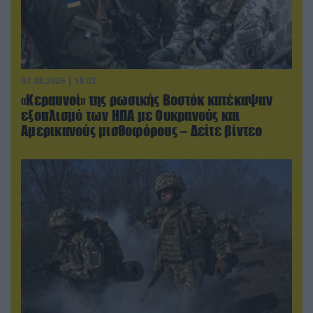
07.08.2026 | 18:02
«Κεραυνοί» της ρωσικής Βοστόκ κατέκαψαν
εξοπλισμό των ΗΠΑ με Ουκρανούς και
Αμερικανούς μισθοφόρους – Δείτε βίντεο