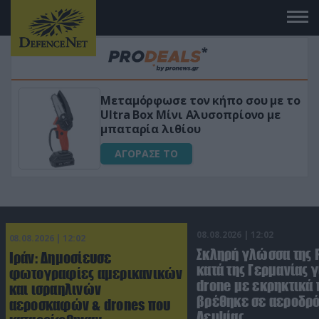
Μεταμόρφωσε τον κήπο σου με το
ικό
Ultra Box Μίνι Αλυσοπρίονο με
μπαταρία λιθίου
ΑΓΟΡΑΣΕ ΤΟ
08.08.2026 | 12:02
08.08.2026 | 12:02
Σκληρή γλώσσα της 
Ιράν: Δημοσίευσε
κατά της Γερμανίας γ
φωτογραφίες αμερικανικών
drone με εκρηκτικά
και ισραηλινών
βρέθηκε σε αεροδρό
αεροσκαφών & drones που
Λειψίας