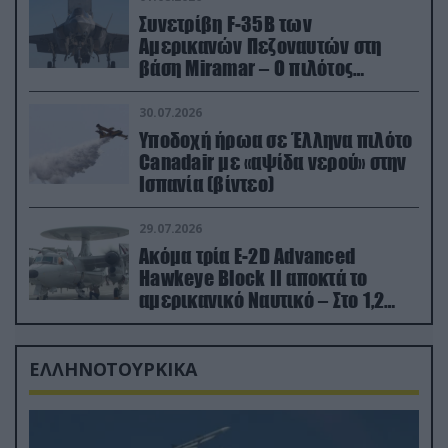
Συνετρίβη F-35B των
Αμερικανών Πεζοναυτών στη
βάση Miramar – Ο πιλότος
εκτινάχθηκε εγκαίρως
30.07.2026
Υποδοχή ήρωα σε Έλληνα πιλότο
Canadair με «αψίδα νερού» στην
Ισπανία (βίντεο)
29.07.2026
Ακόμα τρία E-2D Advanced
Hawkeye Block II αποκτά το
αμερικανικό Ναυτικό – Στο 1,2
δισ.δολάρια το κόστος
ΕΛΛΗΝΟΤΟΥΡΚΙΚΑ