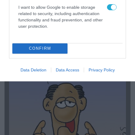
I want to allow Google to enable storage
related to security, including authentication
functionality and fraud prevention, and other
user protection.
06.08.2026 | 14:02
CONFIRM
«Επιχείρηση ελεύθερα πεζοδρόμια» στην
Αθήνα: Απομακρύνθηκαν παράνομα
αντικείμενα από κοινόχρηστους χώρους
Data Deletion
Data Access
Privacy Policy