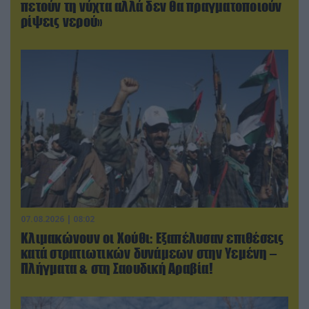
πετούν τη νύχτα αλλά δεν θα πραγματοποιούν
ρίψεις νερού»
07.08.2026 | 08:02
Κλιμακώνουν οι Χούθι: Eξαπέλυσαν επιθέσεις
κατά στρατιωτικών δυνάμεων στην Υεμένη –
Πλήγματα & στη Σαουδική Αραβία!