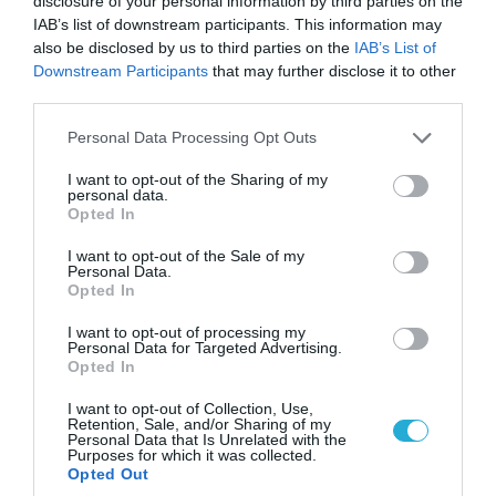
disclosure of your personal information by third parties on the
απομάκρυνσής του
IAB’s list of downstream participants. This information may
also be disclosed by us to third parties on the
IAB’s List of
Downstream Participants
that may further disclose it to other
ΠΟΛΙΤΙΚΗ
third parties.
Please note that this website/app uses one or more Google
Personal Data Processing Opt Outs
services and may gather and store information including but
not limited to your visit or usage behaviour. You may click to
I want to opt-out of the Sharing of my
personal data.
grant or deny consent to Google and its third-party tags to
Opted In
use your data for below specified purposes in below Google
consent section.
I want to opt-out of the Sale of my
Personal Data.
Opted In
I want to opt-out of processing my
Personal Data for Targeted Advertising.
Opted In
08.08.2026 | 09:02
I want to opt-out of Collection, Use,
«Η απόλυτη τραγωδία»: Η «αιχμηρή» ανάρτηση
Retention, Sale, and/or Sharing of my
Personal Data that Is Unrelated with the
του Αρκά για τα τατουάζ (φωτο)
Purposes for which it was collected.
Opted Out