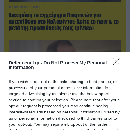
07.08.2026 | 19:02
Απετράπη το εγχείρημα Ουκρανών για
αντεπίθεση στο Κολομίγτσι: Δείτε το πριν & το
μετά της προσπάθειάς τους (βίντεο)
Defencenet.gr -
Do Not Process My Personal
Information
If you wish to opt-out of the sale, sharing to third parties, or
processing of your personal or sensitive information for
targeted advertising by us, please use the below opt-out
section to confirm your selection. Please note that after your
opt-out request is processed you may continue seeing
07.08.2026 | 20:02
interest-based ads based on personal information utilized by
Ο Γιάννης Αλαφούζος «τέλειωσε» τον
us or personal information disclosed to third parties prior to
your opt-out. You may separately opt-out of the further
Κωνσταντίνο Ζούλα από τον ΣΚΑΪ – Ο λόγος της