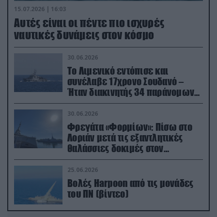
15.07.2026 | 16:03
Aυτές είναι οι πέντε πιο ισχυρές
ναυτικές δυνάμεις στον κόσμο
30.06.2026
Το Λιμενικό εντόπισε και
συνέλαβε 17χρονο Σουδανό –
Ήταν διακινητής 34 παράνομων
μεταναστών
30.06.2026
Φρεγάτα «Φορμίων»: Πίσω στο
Λοριάν μετά τις εξαντλητικές
θαλάσσιες δοκιμές στον
απαιτητικό Βισκαϊκό
25.06.2026
Βολές Harpoon από τις μονάδες
του ΠΝ (βίντεο)