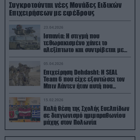
Συγκροτούνται νέες Μονάδες Ειδικών
Επιχειρήσεων με εφέδρους
23.04.2026
Ισπανία: Η στιγμή που
τεθωρακισμένο χάνει το
αλεξίπτωτο και συντρίβεται με
ορμή στο έδαφος (βίντεο)
05.04.2026
Επιχείρηση Dehdasht: Η SEAL
Team 6 που είχε εξοντώσει τον
Μπιν Λάντεν ήταν αυτή που
διέσωσε τον πιλότο του F-15
15.02.2026
Καλή θέση της Σχολής Ευελπίδων
σε διαγωνισμό ημιμαραθωνίου
μάχης στον Πολωνία