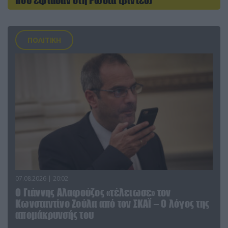
που έφτασαν στη Ρωσία (βίντεο)
ΠΟΛΙΤΙΚΗ
07.08.2026 | 20:02
Ο Γιάννης Αλαφούζος «τέλειωσε» τον
Κωνσταντίνο Ζούλα από τον ΣΚΑΪ – Ο λόγος της
απομάκρυνσής του