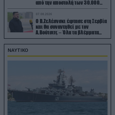
από την αποστολή των 30.000
που έφτασαν στη Ρωσία (βίντεο)
07.08.2026
Ο Β.Ζελέσνσκι έφτασε στη Σερβία
και θα συναντηθεί με τον
Α.Βούτσιτς – Όλα τα βλέμματα
στις σχέσεις με τη Ρωσία
ΝΑΥΤΙΚΟ