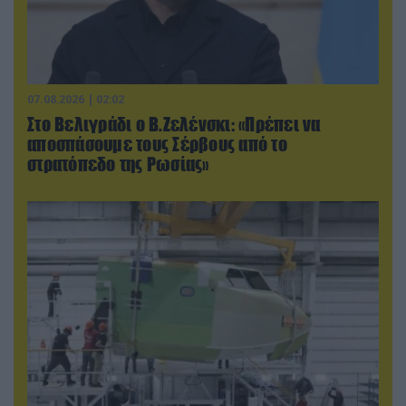
07.08.2026 | 02:02
Στο Βελιγράδι ο Β.Ζελένσκι: «Πρέπει να
αποσπάσουμε τους Σέρβους από το
στρατόπεδο της Ρωσίας»