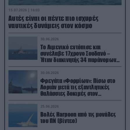
15.07.2026 | 16:03
Aυτές είναι οι πέντε πιο ισχυρές
ναυτικές δυνάμεις στον κόσμο
30.06.2026
Το Λιμενικό εντόπισε και
συνέλαβε 17χρονο Σουδανό –
Ήταν διακινητής 34 παράνομων
μεταναστών
30.06.2026
Φρεγάτα «Φορμίων»: Πίσω στο
Λοριάν μετά τις εξαντλητικές
θαλάσσιες δοκιμές στον
απαιτητικό Βισκαϊκό
25.06.2026
Βολές Harpoon από τις μονάδες
του ΠΝ (βίντεο)