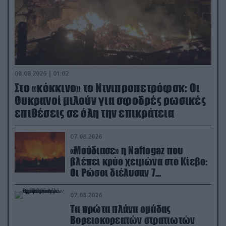
08.08.2026 | 01:02
Στο «κόκκινο» το Ντνιπροπετρόφσκ: Οι
Ουκρανοί μιλούν για σφοδρές ρωσικές
επιθέσεις σε όλη την επικράτεια
07.08.2026
«Μούδιασε» η Naftogaz που
βλέπει κρύο χειμώνα στο Κίεβο:
Οι Ρώσοι διέλυσαν 7
εγκαταστάσεις του ουκρανικού
κολοσσού!
07.08.2026
Τα πρώτα πλάνα ομάδας
Βορειοκορεατών στρατιωτών