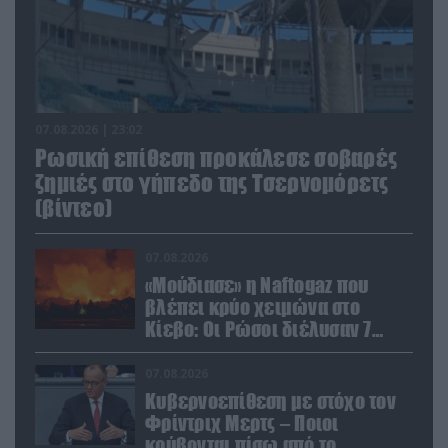
07.08.2026 | 23:02
Ρωσική επίθεση προκάλεσε σοβαρές
ζημιές στο γήπεδο της Τσερνομόρετς
(βίντεο)
07.08.2026
«Μούδιασε» η Naftogaz που
βλέπει κρύο χειμώνα στο
Κίεβο: Οι Ρώσοι διέλυσαν 7
εγκαταστάσεις του ουκρανικού
κολοσσού!
07.08.2026
Κυβερνοεπίθεση με στόχο τον
Φρίντριχ Μερτς – Ποιοι
κρύβονται πίσω από το