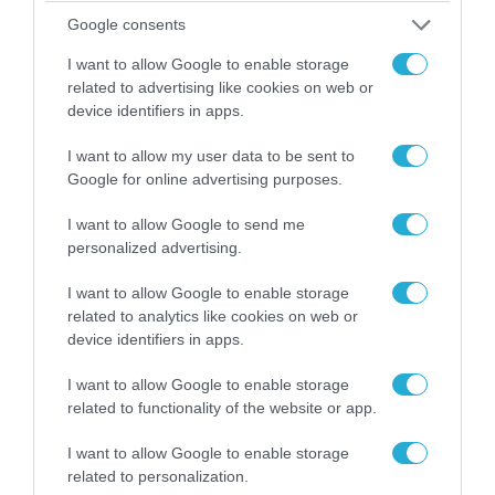
Google consents
07.08.2026 | 00:02
I want to allow Google to enable storage
Τουρκικά οπλισμένα F-16 «συνεπλάκησαν» με
related to advertising like cookies on web or
ελληνικά μαχητικά στο Αιγαίο
device identifiers in apps.
I want to allow my user data to be sent to
Google for online advertising purposes.
I want to allow Google to send me
personalized advertising.
I want to allow Google to enable storage
related to analytics like cookies on web or
device identifiers in apps.
I want to allow Google to enable storage
related to functionality of the website or app.
07.08.2026 | 16:02
Φορτηγό μεταφέρει πτερύγιο
I want to allow Google to enable storage
ανεμογεννήτριας αλλά… το δυσκολεύουν τα
related to personalization.