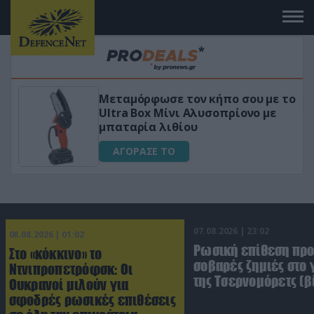
ε τον κήπο σου με το
«Μαγική» φόρμουλ
ίνι Αλυσοπρίονο με
για αύξηση της λί
ιθίου
ΑΓΟΡΑΣΕ ΤΟ
Ο
07.08.2026 | 23:02
08.08.2026 | 01:02
Ρωσική επίθεση πρ
Στο «κόκκινο» το
σοβαρές ζημιές στο
Ντνιπροπετρόφσκ: Οι
της Τσερνομόρετς (β
Ουκρανοί μιλούν για
σφοδρές ρωσικές επιθέσεις