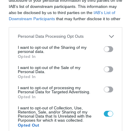
disclosure of your personal information by third parties on the
IAB’s list of downstream participants. This information may
also be disclosed by us to third parties on the
IAB’s List of
Downstream Participants
that may further disclose it to other
third parties.
Please note that this website/app uses one or more Google
Personal Data Processing Opt Outs
07.08.2026 | 01:02
services and may gather and store information including but
Ελέγχεται αμοντάριστο βίντεο της σύγκρουσης
not limited to your visit or usage behaviour. You may click to
I want to opt-out of the Sharing of my
personal data.
των ελικοπτέρων στην Ψάθα – Σενάριο για
grant or deny consent to Google and its third-party tags to
Opted In
τρίτο ελικόπτερο
use your data for below specified purposes in below Google
consent section.
I want to opt-out of the Sale of my
Personal Data.
Opted In
I want to opt-out of processing my
Personal Data for Targeted Advertising.
Opted In
I want to opt-out of Collection, Use,
Retention, Sale, and/or Sharing of my
Personal Data that Is Unrelated with the
Purposes for which it was collected.
Opted Out