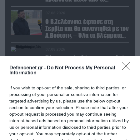
παραποιημένο βίντεο
07.08.2026
Ο Β.Ζελέσνσκι έφτασε στη
Σερβία και θα συναντηθεί με τον
Α.Βούτσιτς – Όλα τα βλέμματα
στις σχέσεις με τη Ρωσία
07.08.2026
Νέα ρωσικά πλήγματα σε πλοία
και λιμενικές εγκαταστάσεις
Defencenet.gr -
Do Not Process My Personal
της Ουκρανίας – Δύο νεκροί στην
Information
Κριμαία
If you wish to opt-out of the sale, sharing to third parties, or
processing of your personal or sensitive information for
POPULAR 24H
targeted advertising by us, please use the below opt-out
section to confirm your selection. Please note that after your
opt-out request is processed you may continue seeing
interest-based ads based on personal information utilized by
us or personal information disclosed to third parties prior to
your opt-out. You may separately opt-out of the further