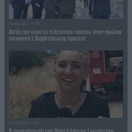
04.08.2026 | 15:02
Αυτή την ώρα το τελευταίο «αντίο» στον πρώην
υπουργό Ι.Βαρβιτσιώτη (φωτο)
04.08.2026 | 13:02
Η ανακοίνωση του Πανελλήνιου Σωματείου