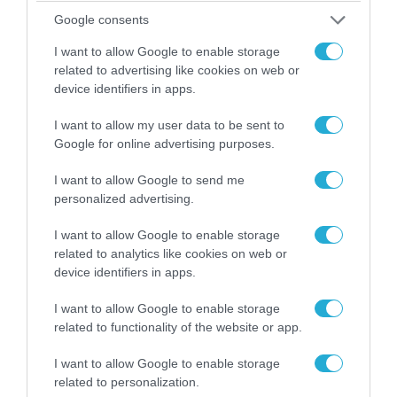
συμφωνία κοστολογείται σε σχεδόν $800
Google consents
εκατ.
I want to allow Google to enable storage
Η σύμβαση προβλέπει την κατασκευή
related to advertising like cookies on web or
device identifiers in apps.
εννέα επιπλέον πλοίων, καθώς και την
υποστήριξη μετά την παράδοση και την
I want to allow my user data to be sent to
εκπαίδευση του πληρώματος, με τη
Google for online advertising purposes.
συνολική αξία να ανέρχεται σε $5,5 δισ.
I want to allow Google to send me
Το Ναυτικό των ΗΠΑ σχεδιάζει να
personalized advertising.
κατασκευάσει δέκα επιπλέον πλοία στο
πλαίσιο του μελλοντικού προγράμματος
I want to allow Google to enable storage
related to analytics like cookies on web or
φρεγατών, που περιλαμβάνει τη
device identifiers in apps.
ναυπήγηση συνολικά είκοσι πλοίων.
I want to allow Google to enable storage
Με αυτή την επιτυχημένη έκβαση, η
related to functionality of the website or app.
Fincantieri δρέπει τους καρπούς μιας
I want to allow Google to enable storage
μακροχρόνιας δέσμευσης. Επιπροσθέτως, η
related to personalization.