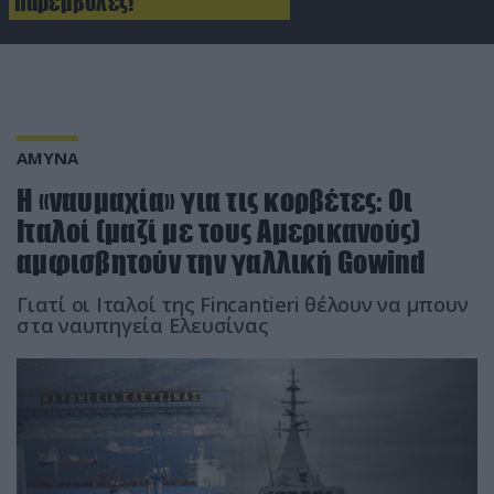
παρεμβολές!
ΑΜΥΝΑ
H «ναυμαχία» για τις κορβέτες: Οι
Ιταλοί (μαζί με τους Αμερικανούς)
αμφισβητούν την γαλλική Gowind
Γιατί οι Ιταλοί της Fincantieri θέλουν να μπουν
στα ναυπηγεία Ελευσίνας