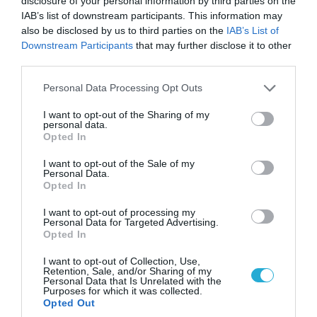
disclosure of your personal information by third parties on the
ευχάριστη θέση, μετά από πάρα πολλά
IAB’s list of downstream participants. This information may
χρόνια, να νιώθουμε υπερήφανοι ως
also be disclosed by us to third parties on the
IAB’s List of
εργαζόμενοι για την επόμενη ημέρα που
Downstream Participants
that may further disclose it to other
έρχεται στα Ναυπηγεία Ελευσίνας. Σας
third parties.
ευχαριστούμε όλους»
.
Please note that this website/app uses one or more Google
Personal Data Processing Opt Outs
services and may gather and store information including but
Εδώ θα πρέπει να πούμε κάποια πράγματα
not limited to your visit or usage behaviour. You may click to
I want to opt-out of the Sharing of my
personal data.
grant or deny consent to Google and its third-party tags to
για την Fincantieri και γιατί είναι τόσο
Opted In
use your data for below specified purposes in below Google
άρρηκτα συνδεδεμένη με τους Αμερικανούς.
consent section.
I want to opt-out of the Sale of my
Personal Data.
Το Υπουργείο Άμυνας των ΗΠΑ το 2020
Opted In
ανέθεσε στη Marinette Marine (FMM),
I want to opt-out of processing my
θυγατρική της Fincantieri στις ΗΠΑ, τον
Personal Data for Targeted Advertising.
Opted In
σχεδιασμό και την κατασκευή μιας
φρεγάτας καθοδηγούμενων πυραύλων
I want to opt-out of Collection, Use,
Retention, Sale, and/or Sharing of my
στο πλαίσιο του προγράμματος FFG (X)
Personal Data that Is Unrelated with the
Purposes for which it was collected.
του Αμερικανικού Πολεμικού Ναυτικού. Η
Opted Out