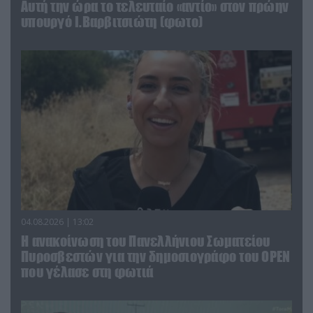
Αυτή την ώρα το τελευταίο «αντίο» στον πρώην
υπουργό Ι.Βαρβιτσιώτη (φωτο)
04.08.2026 | 13:02
Η ανακοίνωση του Πανελλήνιου Σωματείου
Πυροσβεστών για την δημοσιογράφο του OPEN
που γέλασε στη φωτιά