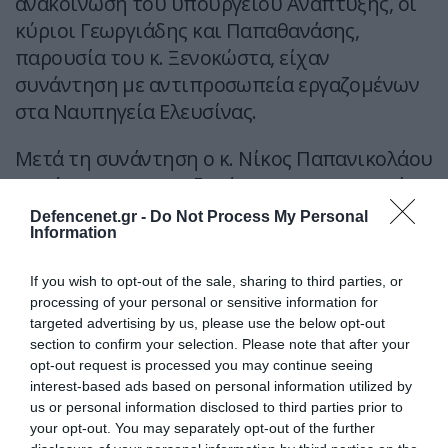
ανακοίνωση του υπουργείου Ανάπτυξης, οι
κύριοι Γεωργιάδης και Παπαθανάσης,
παρουσία του κ. Ξενοκώστα, είχαν
συνάντηση με αντιπροσωπεία εργαζομένων
στα Ναυπηγεία Ελευσίνας.
Μετά τη συνάντηση ο κ. Νίκος Παπανικολάου
εκ μέρους των εργαζομένων στα Ναυπηγεία
Ελευσίνας δήλωσε ότι
«εκ μέρους των 600
Defencenet.gr -
Do Not Process My Personal
Information
εργαζομένων των Ναυπηγείων Ελευσίνας
θέλουμε να ευχαριστήσουμε την
If you wish to opt-out of the sale, sharing to third parties, or
Κυβέρνηση, τον πρωθυπουργό, Κυριάκο
processing of your personal or sensitive information for
Μητσοτάκη τον υπουργό, Άδωνι
targeted advertising by us, please use the below opt-out
Γεωργιάδη, τον αναπληρωτή υπουργό,
section to confirm your selection. Please note that after your
opt-out request is processed you may continue seeing
Νίκο Παπαθανάση καθώς και τον κ. Πάνο
interest-based ads based on personal information utilized by
Ξενοκώστα της ONEX για την επιμονή τους
us or personal information disclosed to third parties prior to
όλα αυτά τα χρόνια. Είμαστε στην
your opt-out. You may separately opt-out of the further