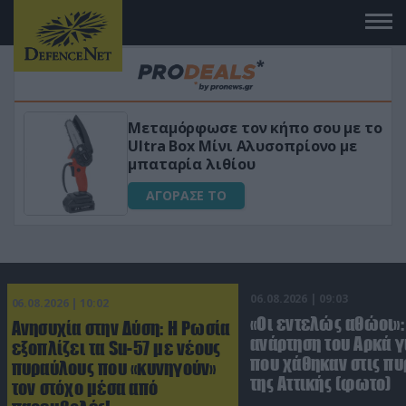
Μεταμόρφωσε τον κήπο σου με το
ικό
Ultra Box Μίνι Αλυσοπρίονο με
μπαταρία λιθίου
ΑΓΟΡΑΣΕ ΤΟ
06.08.2026 | 09:03
06.08.2026 | 10:02
«Οι εντελώς αθώοι»:
Ανησυχία στην Δύση: H Ρωσία
ανάρτηση του Αρκά γ
εξοπλίζει τα Su-57 με νέους
που χάθηκαν στις πυ
πυραύλους που «κυνηγούν»
της Αττικής (φωτο)
τον στόχο μέσα από