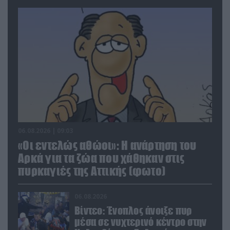
06.08.2026 | 09:03
«Οι εντελώς αθώοι»: Η ανάρτηση του
Αρκά για τα ζώα που χάθηκαν στις
πυρκαγιές της Αττικής (φωτο)
06.08.2026
Βίντεο: Ένοπλος άνοιξε πυρ
μέσα σε νυχτερινό κέντρο στην