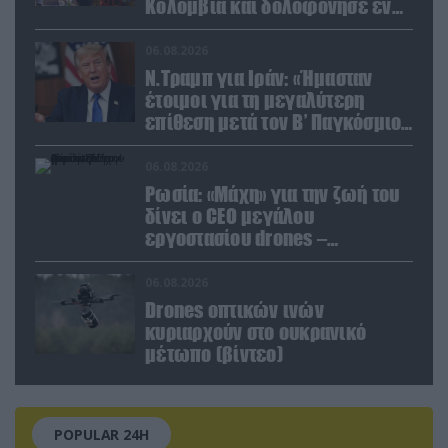
Κολομβία και δολοφόνησε εν
ψυχρώ νεαρό ζευγάρι
06.08.2026
Ν.Τραμπ για Ιράν: «Ήμασταν
έτοιμοι για τη μεγαλύτερη
επίθεση μετά τον Β’ Παγκόσμιο
Πόλεμο» (βίντεο)
06.08.2026
Ρωσία: «Μάχη» για την ζωή του
δίνει ο CEO μεγάλου
εργοστασίου drones –
Ανατίναξαν το αυτοκίνητό του!
(βίντεο)
06.08.2026
Drones οπτικών ινών
κυριαρχούν στο ουκρανικό
μέτωπο (βίντεο)
POPULAR 24H