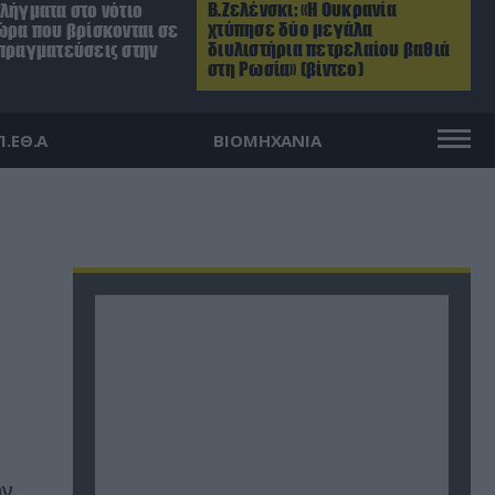
Β.Ζελένσκι: «Η Ουκρανία
λήγματα στο νότιο
χτύπησε δύο μεγάλα
ώρα που βρίσκονται σε
διυλιστήρια πετρελαίου βαθιά
απραγματεύσεις στην
στη Ρωσία» (βίντεο)
Π.ΕΘ.Α
ΒΙΟΜΗΧΑΝΙΑ
ην