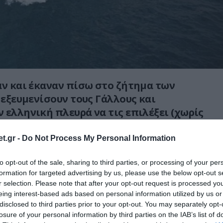
αν και έκαναν πίσω στο ζήτημα των
α εξευμενίσουν τους Γάλλους και
 ελληνική πλευρά να τις επιλέξει (χωρίς
p Naval) αποφάσισαν να κάνουν την
ους μέσω… Ιταλίας για τις κορβέτες του
t.gr -
Do Not Process My Personal Information
 πληροφορίες.
to opt-out of the sale, sharing to third parties, or processing of your per
formation for targeted advertising by us, please use the below opt-out s
πάρει η Ελλάδα τις γαλλικές κορβέτες
r selection. Please note that after your opt-out request is processed y
 εμφανίστηκαν οι Ιταλοί της Fincantieri
eing interest-based ads based on personal information utilized by us or
λοκής τους στα Ναυπηγεία Ελευσίνας.
disclosed to third parties prior to your opt-out. You may separately opt-
losure of your personal information by third parties on the IAB’s list of