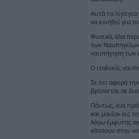
Αυτά τα λίγα για
να κινηθεί για τ
Φυσικά, όλα περ
των Ναυπηγείων 
ναυπήγηση των 
Ο ιταλικός ναυπ
Σε ότι αφορά τη
βρίσκεται σε δι
Πάντως, ένα πράγ
και μανία» εις τ
λόγω έμφυτης αγ
κάτσουν στην «σκ