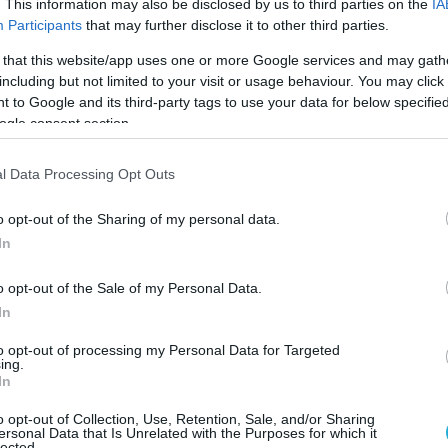
 δεν γνωρίζουν την σύνδεση της ιταλικής
. This information may also be disclosed by us to third parties on the
IA
Participants
that may further disclose it to other third parties.
ς ΗΠΑ θα πούμε τα εξής:
 that this website/app uses one or more Google services and may gath
μυνας των ΗΠΑ ανέθεσε στη Marinette
including but not limited to your visit or usage behaviour. You may click 
 to Google and its third-party tags to use your data for below specifi
υγατρική της Fincantieri στις ΗΠΑ, τον
ogle consent section.
την κατασκευή μιας φρεγάτας
ν πυραύλων στο πλαίσιο του
l Data Processing Opt Outs
FG (X) του Αμερικανικού Πολεμικού
μφωνία κοστολογείται σε σχεδόν $800
o opt-out of the Sharing of my personal data.
In
ην μελλοντική αμερικανική φρεγάτα τύπου
o opt-out of the Sale of my Personal Data.
In
to opt-out of processing my Personal Data for Targeted
έπει την κατασκευή εννέα επιπλέον πλοίων,
ing.
In
ποστήριξη μετά την παράδοση και την
πληρώματος, με τη συνολική αξία να
o opt-out of Collection, Use, Retention, Sale, and/or Sharing
ersonal Data that Is Unrelated with the Purposes for which it
 δισ.
lected.