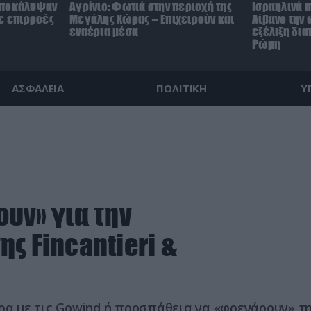
αποκάλυψαν
Αγρίνιο: Φωτιά στην περιοχή της
Ισραηλινά π
με επιρροές
Μεγάλης Χώρας – Επιχειρούν και
Λίβανο την 
εναέρια μέσα
εξέλιξη δι
Ρώμη
ΑΣΦΑΛΕΙΑ
ΠΟΛΙΤΙΚΗ
Υ
υν» για την
ς Fincantieri &
ορα με τις Gowind ή προσπάθεια να «φρενάρουν» τ