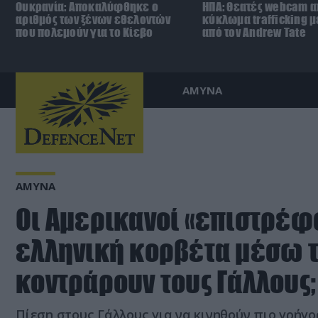
Ουκρανία: Αποκαλύφθηκε ο
ΗΠΑ: Θεατές webcam 
αριθμός των ξένων εθελοντών
κύκλωμα trafficking 
που πολεμούν για το Κίεβο
από τον Andrew Tate
ΑΜΥΝΑ
ΑΜΥΝΑ
Οι Αμερικανοί «επιστρέφο
ελληνική κορβέτα μέσω τη
κοντράρουν τους Γάλλους;
Πίεση στους Γάλλους για να κινηθούν πιο γρήγ