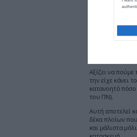
ναυπηγεία Fincan
authenti
πλειοδοτικό δια
μεταξύ πολλών 
Η FMM υπέβαλε σ
Πολεμικό Ναυτικ
πρωτοποριακό, 
FREMM, η οποία 
Αξίζει να πούμε
την είχε κάνει το
κατανοητό πόσο 
του ΠΝ).
Αυτή αποτελεί κ
δέκα πλοίων που 
και μάλιστα μόλ
κατασκευή.