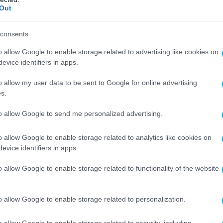
Out
ΗΠΑ σχεδιάζει να κατασκευάσει δέκα
στο πλαίσιο του μελλοντικού προγράμματος
consents
εριλαμβάνει τη ναυπήγηση συνολικά είκοσι
o allow Google to enable storage related to advertising like cookies on
evice identifiers in apps.
o allow my user data to be sent to Google for online advertising
 η FMM έλαβε μια παραγγελία πολλών
s.
ων δολαρίων
για την κατασκευή τεσσάρων
rface Combatants (MMSC), τα οποία θα
to allow Google to send me personalized advertising.
Βασίλειο της Σαουδικής Αραβίας ως μέρος
ος Εξωτερικών Στρατιωτικών Πωλήσεων των
o allow Google to enable storage related to analytics like cookies on
evice identifiers in apps.
o allow Google to enable storage related to functionality of the website
καταλάβατε, πρόκειται για τα ίδια πλοία που
σε» τελευταία στιγμή λόγω του… AUKUS.
o allow Google to enable storage related to personalization.
ήριξη της ιταλικής κυβέρνησης, τα
o allow Google to enable storage related to security, including