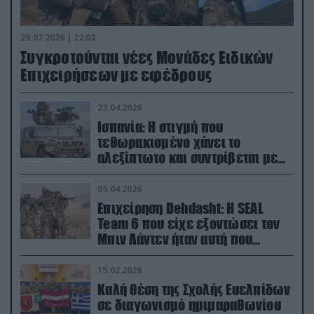
29.07.2026 | 22:02
Συγκροτούνται νέες Μονάδες Ειδικών
Επιχειρήσεων με εφέδρους
23.04.2026
Ισπανία: Η στιγμή που
τεθωρακισμένο χάνει το
αλεξίπτωτο και συντρίβεται με
ορμή στο έδαφος (βίντεο)
05.04.2026
Επιχείρηση Dehdasht: Η SEAL
Team 6 που είχε εξοντώσει τον
Μπιν Λάντεν ήταν αυτή που
διέσωσε τον πιλότο του F-15
15.02.2026
Καλή θέση της Σχολής Ευελπίδων
σε διαγωνισμό ημιμαραθωνίου