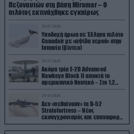
Πεζοναυτών στη βάση Miramar – Ο
πιλότος εκτινάχθηκε εγκαίρως
30.07.2026
Υποδοχή ήρωα σε Έλληνα πιλότο
Canadair με «αψίδα νερού» στην
Ισπανία (βίντεο)
29.07.2026
Ακόμα τρία E-2D Advanced
Hawkeye Block II αποκτά το
αμερικανικό Ναυτικό – Στο 1,2
δισ.δολάρια το κόστος
29.07.2026
Δεν «πεθαίνουν» τα Β-52
Stratofortress – Νέος
εκσυγχρονισμός και επαναφορά
από τα «νεκροταφεία»