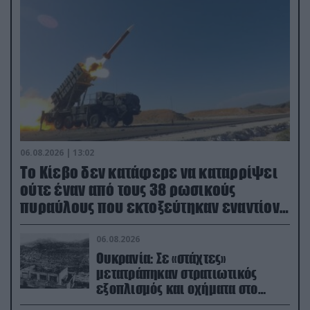
06.08.2026 | 13:02
Το Κίεβο δεν κατάφερε να καταρρίψει
ούτε έναν από τους 38 ρωσικούς
πυραύλους που εκτοξεύτηκαν εναντίον
του
06.08.2026
Ουκρανία: Σε «στάχτες»
μετατράπηκαν στρατιωτικός
εξοπλισμός και οχήματα στο
Κίεβο μετά από ρωσικά