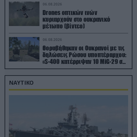
πλήγματα (βίντεο)
06.08.2026
Drones οπτικών ινών
κυριαρχούν στο ουκρανικό
μέτωπο (βίντεο)
06.08.2026
Θορυβήθηκαν οι Ουκρανοί με τις
δηλώσεις Ρώσου υποπτέραρχου:
«S-400 κατέρριψαν 10 MiG-29 σε
μόλις μια μέρα!»
ΝΑΥΤΙΚΟ