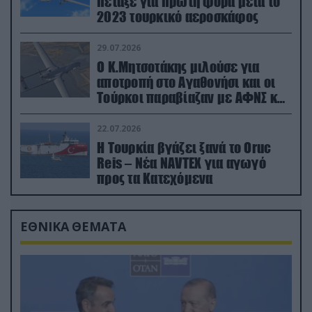
πέταξε για πρώτη φορά μετά το
2023 τουρκικό αεροσκάφος
29.07.2026
Ο Κ.Μητσοτάκης μιλούσε για
αποτροπή στο Αγαθονήσι και οι
Τούρκοι παραβίαζαν με ΑΦΝΣ και
drone
22.07.2026
Η Τουρκία βγάζει ξανά το Oruc
Reis – Νέα NAVTEX για αγωγό
προς τα Κατεχόμενα
ΕΘΝΙΚΑ ΘΕΜΑΤΑ