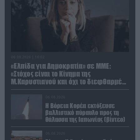
06.08.2026 | 16:02
«Ελπίδα για Δημοκρατία» σε ΜΜΕ:
«Στόχος είναι το Κίνημα της
Μ.Καρυστιανού και όχι το διεφθαρμένο
σύστημα εξουσίας»
06.08.2026
Η Βόρεια Κορέα εκτόξευσε
βαλλιστικό πύραυλο προς τη
θάλασσα της Ιαπωνίας (βίντεο)
06.08.2026