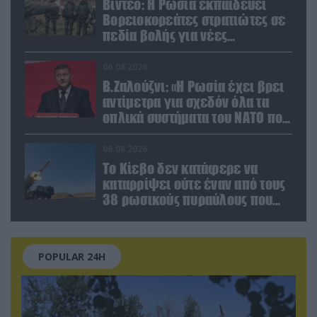
Βίντεο: Η Ρωσία εκπαιδεύει
Βορειοκορεάτες στρατιώτες σε
πεδία βολής για νέες
επιχειρήσεις
06.08.2026
Β.Ζαλούζνι: «Η Ρωσία έχει βρει
αντίμετρα για σχεδόν όλα τα
οπλικά συστήματα του ΝΑΤΟ που
χρησιμοποιεί η Ουκρανία»
06.08.2026
Το Κίεβο δεν κατάφερε να
καταρρίψει ούτε έναν από τους
38 ρωσικούς πυραύλους που
εκτοξεύτηκαν εναντίον του
POPULAR 24H