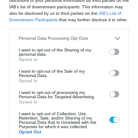
disclosure of your personal information by third parties on the
IAB’s list of downstream participants. This information may
06.08.2026 | 09:02
also be disclosed by us to third parties on the
IAB’s List of
ΗΠΑ: Το τελευταίο μήνυμα της μητέρας στον
Downstream Participants
that may further disclose it to other
πρώην σύζυγό της πριν από τη δολοφονία των
third parties.
4 παιδιών τους – «Έχουν ίωση»
Please note that this website/app uses one or more Google
Personal Data Processing Opt Outs
services and may gather and store information including but
not limited to your visit or usage behaviour. You may click to
I want to opt-out of the Sharing of my
ΠΟΛΙΤΙΚΗ
personal data.
grant or deny consent to Google and its third-party tags to
Opted In
use your data for below specified purposes in below Google
consent section.
I want to opt-out of the Sale of my
Personal Data.
Opted In
I want to opt-out of processing my
Personal Data for Targeted Advertising.
Opted In
I want to opt-out of Collection, Use,
Retention, Sale, and/or Sharing of my
Personal Data that Is Unrelated with the
Purposes for which it was collected.
Opted Out
06.08.2026 | 14:02