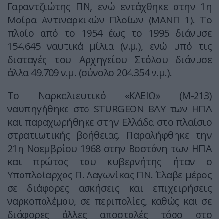
Γαραντζιώτης ΠΝ, ενώ εντάχθηκε στην 1η
Μοίρα Αντιναρκικών Πλοίων (ΜΑΝΠ 1). Το
πλοίο από το 1954 έως το 1995 διάνυσε
154.645 ναυτικά μίλια (ν.μ.), ενώ υπό τις
διαταγές του Αρχηγείου Στόλου διάνυσε
άλλα 49.709 ν.μ. (σύνολο 204.354 ν.μ.).
Το Ναρκαλιευτικό «ΚΛΕΙΩ» (Μ-213)
ναυπηγήθηκε στο STURGEON BAY των ΗΠΑ
και παραχωρήθηκε στην Ελλάδα στο πλαίσιο
στρατιωτικής βοήθειας. Παραλήφθηκε την
21η Νοεμβρίου 1968 στην Βοστόνη των ΗΠΑ
και πρώτος του κυβερνήτης ήταν ο
Υποπλοίαρχος Π. Λαγωνίκας ΠΝ. Έλαβε μέρος
σε διάφορες ασκήσεις και επιχειρήσεις
ναρκοπολέμου, σε περιπολίες, καθώς και σε
διάφορες άλλες αποστολές τόσο στο