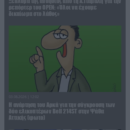
Ξέπλυμα της ανοησίας από τη Α.Γιάμαλη για την
ρεπόρτερ του ΟΡΕΝ: «Όλοι να έχουμε
δικαίωμα στο λάθος»
03.08.2026 | 12:02
Η ανάρτηση του Αρκά για την σύγκρουση των
δύο ελικοπτέρων Bell 214ST στην Ψάθα
Αττικής (φωτο)