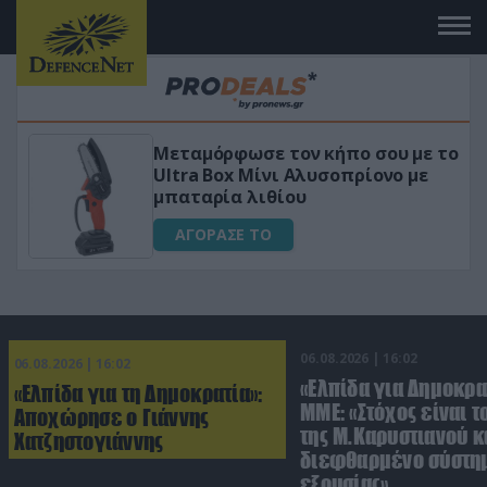
Μεταμόρφωσε τον κήπο σου με το
ικό
Ultra Box Μίνι Αλυσοπρίονο με
μπαταρία λιθίου
ΑΓΟΡΑΣΕ ΤΟ
06.08.2026 | 16:02
06.08.2026 | 16:02
«Ελπίδα για Δημοκρα
«Ελπίδα για τη Δημοκρατία»:
ΜΜΕ: «Στόχος είναι τ
Αποχώρησε ο Γιάννης
της Μ.Καρυστιανού κα
Χατζηστογιάννης
διεφθαρμένο σύστη
εξουσίας»