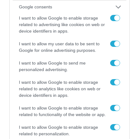
Google consents
«Επιχείρηση ελεύθερα πεζοδρόμια» στην
Αθήνα: Απομακρύνθηκαν παράνομα
I want to allow Google to enable storage
αντικείμενα από κοινόχρηστους χώρους
related to advertising like cookies on web or
device identifiers in apps.
I want to allow my user data to be sent to
Google for online advertising purposes.
I want to allow Google to send me
personalized advertising.
I want to allow Google to enable storage
related to analytics like cookies on web or
device identifiers in apps.
I want to allow Google to enable storage
06.08.2026 | 09:03
related to functionality of the website or app.
«Οι εντελώς αθώοι»: Η ανάρτηση του Αρκά για
τα ζώα που χάθηκαν στις πυρκαγιές της
I want to allow Google to enable storage
Αττικής (φωτο)
related to personalization.