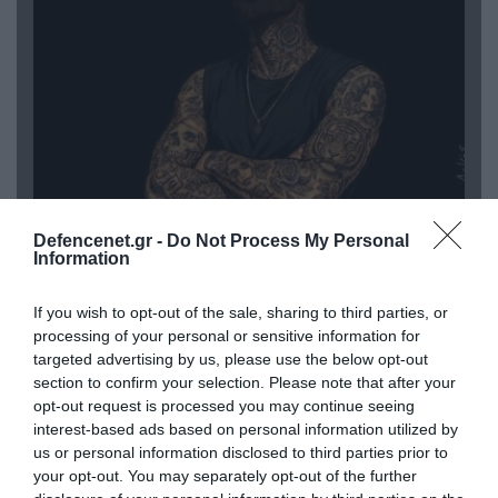
08.08.2026 | 09:02
Defencenet.gr -
Do Not Process My Personal
«Η απόλυτη τραγωδία»: Η «αιχμηρή» ανάρτηση
Information
του Αρκά για τα τατουάζ (φωτο)
If you wish to opt-out of the sale, sharing to third parties, or
processing of your personal or sensitive information for
targeted advertising by us, please use the below opt-out
section to confirm your selection. Please note that after your
opt-out request is processed you may continue seeing
interest-based ads based on personal information utilized by
us or personal information disclosed to third parties prior to
your opt-out. You may separately opt-out of the further