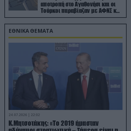
αποτροπή στο Αγαθονήσι και οι
Τούρκοι παραβίαζαν με ΑΦΝΣ και
drone
ΕΘΝΙΚΑ ΘΕΜΑΤΑ
24.07.2026 | 22:02
Κ.Μητσοτάκης: «Το 2019 ήμασταν
αδύναμοι στρατιωτικά – Σήμερα είναι η