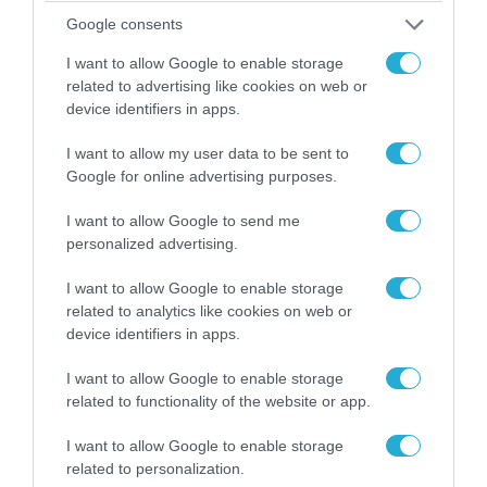
06.08.2026 | 14:02
Google consents
«Επιχείρηση ελεύθερα πεζοδρόμια» στην
Αθήνα: Απομακρύνθηκαν παράνομα
I want to allow Google to enable storage
αντικείμενα από κοινόχρηστους χώρους
related to advertising like cookies on web or
device identifiers in apps.
I want to allow my user data to be sent to
Google for online advertising purposes.
I want to allow Google to send me
personalized advertising.
I want to allow Google to enable storage
related to analytics like cookies on web or
device identifiers in apps.
I want to allow Google to enable storage
06.08.2026 | 09:03
related to functionality of the website or app.
«Οι εντελώς αθώοι»: Η ανάρτηση του Αρκά για
τα ζώα που χάθηκαν στις πυρκαγιές της
I want to allow Google to enable storage
Αττικής (φωτο)
related to personalization.