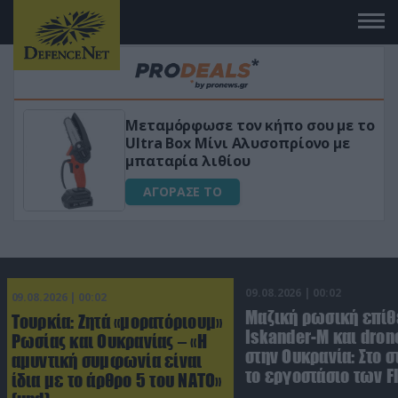
Μεταμόρφωσε τον κήπο σου με το
«
Ultra Box Μίνι Αλυσοπρίονο με
γ
μπαταρία λιθίου
ΑΓΟΡΑΣΕ ΤΟ
09.08.2026 | 00:02
09.08.2026 | 00:02
Μαζική ρωσική επίθ
Τουρκία: Ζητά «μορατόριουμ»
Iskander-M και dron
Ρωσίας και Ουκρανίας – «Η
στην Ουκρανία: Στο 
αμυντική συμφωνία είναι
το εργοστάσιο των F
ίδια με το άρθρο 5 του ΝΑΤΟ»