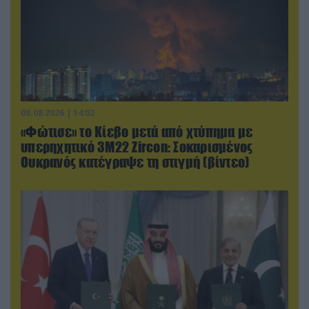
08.08.2026 | 14:02
«Φώτισε» το Κίεβο μετά από χτύπημα με
υπερηχητικό 3M22 Zircon: Σοκαρισμένος
Ουκρανός κατέγραψε τη στιγμή (βίντεο)