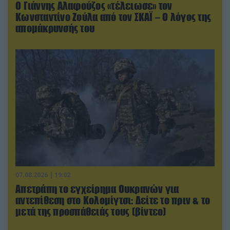
Ο Γιάννης Αλαφούζος «τέλειωσε» τον
Κωνσταντίνο Ζούλα από τον ΣΚΑΪ – Ο λόγος της
απομάκρυνσής του
07.08.2026 | 19:02
Απετράπη το εγχείρημα Ουκρανών για
αντεπίθεση στο Κολομίγτσι: Δείτε το πριν & το
μετά της προσπάθειάς τους (βίντεο)