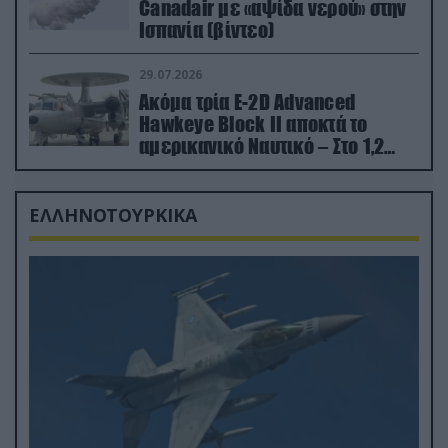
Canadair με «αψίδα νερού» στην
Ισπανία (βίντεο)
29.07.2026
Ακόμα τρία E-2D Advanced
Hawkeye Block II αποκτά το
αμερικανικό Ναυτικό – Στο 1,2
δισ.δολάρια το κόστος
ΕΛΛΗΝΟΤΟΥΡΚΙΚΑ