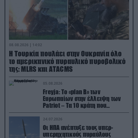
08.08.2026 | 14:02
Η Τουρκία πουλάει στην Ουκρανία όλο
το αμερικανικό πυραυλικό πυροβολικό
της: MLRS και ΑΤΑCMS
05.08.2026
Freyja: Το «plan Β» των
Ευρωπαίων στην έλλειψη των
Patriot – Τα 10 κράτη που
συμμετέχουν στο δίκτυο
συνεργασίας
24.07.2026
Οι ΗΠΑ ανέπτυξε τους υπερ-
υπερηχητικούς πυραύλους