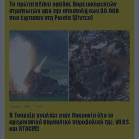
Τα πρώτα πλάνα ομάδας Βορειοκορεατών
στρατιωτών από την αποστολή των 30.000
που έφτασαν στη Ρωσία (βίντεο)
08.08.2026 | 14:02
Η Τουρκία πουλάει στην Ουκρανία όλο το
αμερικανικό πυραυλικό πυροβολικό της: MLRS
και ΑΤΑCMS