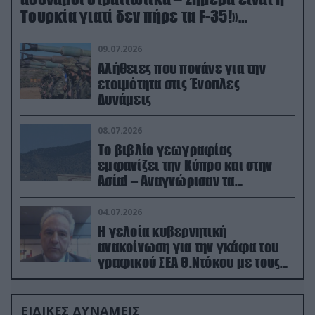
Τουρκία γιατί δεν πήρε τα F-35!»
(βίντεο)
09.07.2026
Αλήθειες που πονάνε για την
ετοιμότητα στις Ένοπλες
Δυνάμεις
08.07.2026
Το βιβλίο γεωγραφίας
εμφανίζει την Κύπρο και στην
Ασία! – Αναγνώρισαν τα
κατεχόμενα; (φωτο)
04.07.2026
Η γελοία κυβερνητική
ανακοίνωση για την γκάφα του
γραφικού ΣΕΑ Θ.Ντόκου με τους
Ρώσους φαρσέρ
ΕΙΔΙΚΕΣ ΔΥΝΑΜΕΙΣ