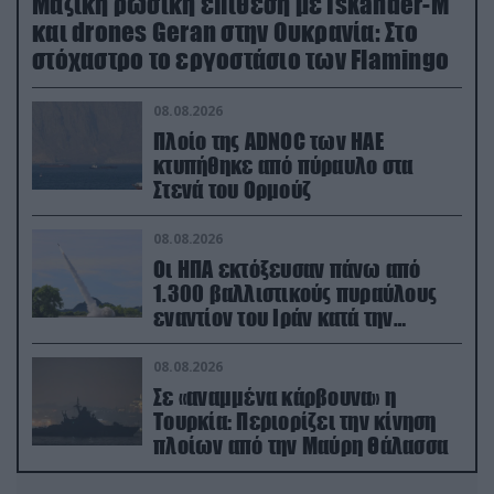
Μαζική ρωσική επίθεση με Iskander-M
και drones Geran στην Ουκρανία: Στο
στόχαστρο το εργοστάσιο των Flamingo
08.08.2026
Πλοίο της ADNOC των ΗΑΕ
κτυπήθηκε από πύραυλο στα
Στενά του Ορμούζ
08.08.2026
Οι ΗΠΑ εκτόξευσαν πάνω από
1.300 βαλλιστικούς πυραύλους
εναντίον του Ιράν κατά την
διάρκεια του πολέμου
08.08.2026
Σε «αναμμένα κάρβουνα» η
Τουρκία: Περιορίζει την κίνηση
πλοίων από την Μαύρη Θάλασσα