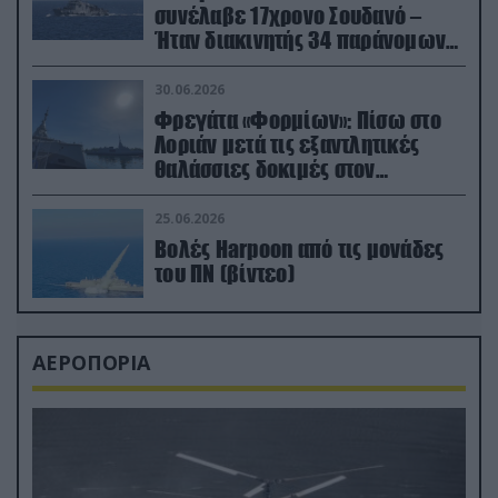
συνέλαβε 17χρονο Σουδανό –
Ήταν διακινητής 34 παράνομων
μεταναστών
30.06.2026
Φρεγάτα «Φορμίων»: Πίσω στο
Λοριάν μετά τις εξαντλητικές
θαλάσσιες δοκιμές στον
απαιτητικό Βισκαϊκό
25.06.2026
Βολές Harpoon από τις μονάδες
του ΠΝ (βίντεο)
ΑΕΡΟΠΟΡΙΑ