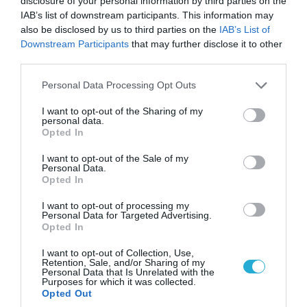
disclosure of your personal information by third parties on the
IAB’s list of downstream participants. This information may
also be disclosed by us to third parties on the
IAB’s List of
Downstream Participants
that may further disclose it to other
third parties.
07.08.2026 | 20:02
Ο Γιάννης Αλαφούζος «τέλειωσε» τον
Please note that this website/app uses one or more Google
Personal Data Processing Opt Outs
Κωνσταντίνο Ζούλα από τον ΣΚΑΪ – Ο λόγος της
services and may gather and store information including but
απομάκρυνσής του
not limited to your visit or usage behaviour. You may click to
I want to opt-out of the Sharing of my
personal data.
grant or deny consent to Google and its third-party tags to
Opted In
use your data for below specified purposes in below Google
consent section.
I want to opt-out of the Sale of my
Personal Data.
Opted In
I want to opt-out of processing my
Personal Data for Targeted Advertising.
Opted In
I want to opt-out of Collection, Use,
Retention, Sale, and/or Sharing of my
Personal Data that Is Unrelated with the
Purposes for which it was collected.
Opted Out