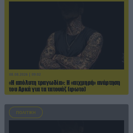
08.08.2026 | 09:02
«Η απόλυτη τραγωδία»: Η «αιχμηρή» ανάρτηση
του Αρκά για τα τατουάζ (φωτο)
ΠΟΛΙΤΙΚΗ