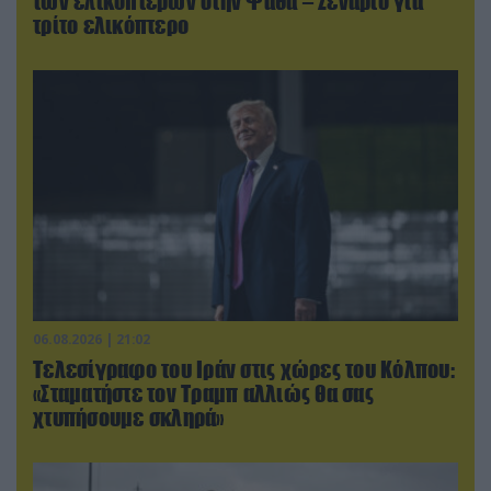
των ελικοπτέρων στην Ψάθα – Σενάριο για
τρίτο ελικόπτερο
06.08.2026 | 21:02
Τελεσίγραφο του Ιράν στις χώρες του Κόλπου:
«Σταματήστε τον Τραμπ αλλιώς θα σας
χτυπήσουμε σκληρά»