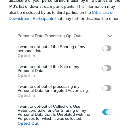
disclosure of your personal information by third parties on the
IAB’s list of downstream participants. This information may
also be disclosed by us to third parties on the
IAB’s List of
Downstream Participants
that may further disclose it to other
third parties.
Please note that this website/app uses one or more Google
Personal Data Processing Opt Outs
services and may gather and store information including but
not limited to your visit or usage behaviour. You may click to
I want to opt-out of the Sharing of my
personal data.
grant or deny consent to Google and its third-party tags to
Opted In
use your data for below specified purposes in below Google
consent section.
I want to opt-out of the Sale of my
Personal Data.
04.08.2026 | 15:02
Opted In
Αυτή την ώρα το τελευταίο «αντίο» στον πρώην
I want to opt-out of processing my
υπουργό Ι.Βαρβιτσιώτη (φωτο)
Personal Data for Targeted Advertising.
Opted In
I want to opt-out of Collection, Use,
Retention, Sale, and/or Sharing of my
Personal Data that Is Unrelated with the
Purposes for which it was collected.
Opted Out