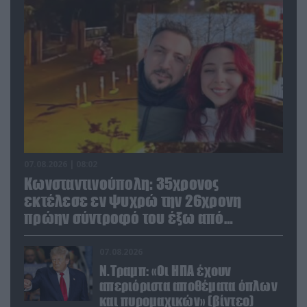
07.08.2026 | 08:02
Κωνσταντινούπολη: 35χρονος
εκτέλεσε εν ψυχρώ την 26χρονη
πρώην σύντροφό του έξω από
φαρμακείο (βίντεο)
07.08.2026
Ν.Τραμπ: «Οι ΗΠΑ έχουν
απεριόριστα αποθέματα όπλων
και πυρομαχικών» (βίντεο)