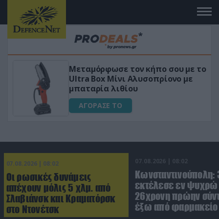
Μεταμόρφωσε τον κήπο σου με το
Ultra Box Μίνι Αλυσοπρίονο με
μπαταρία λιθίου
ΑΓΟΡΑΣΕ ΤΟ
07.08.2026 | 08:02
07.08.2026 | 08:02
Κωνσταντινούπολη:
Οι ρωσικές δυνάμεις
εκτέλεσε εν ψυχρώ 
απέχουν μόλις 5 χλμ. από
26χρονη πρώην σύν
Σλαβιάνσκ και Κραματόρσκ
έξω από φαρμακείο 
στο Ντονέτσκ