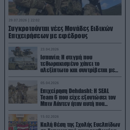
29.07.2026 | 22:02
Συγκροτούνται νέες Μονάδες Ειδικών
Επιχειρήσεων με εφέδρους
23.04.2026
Ισπανία: Η στιγμή που
τεθωρακισμένο χάνει το
αλεξίπτωτο και συντρίβεται με
ορμή στο έδαφος (βίντεο)
05.04.2026
Επιχείρηση Dehdasht: Η SEAL
Team 6 που είχε εξοντώσει τον
Μπιν Λάντεν ήταν αυτή που
διέσωσε τον πιλότο του F-15
15.02.2026
Καλή θέση της Σχολής Ευελπίδων