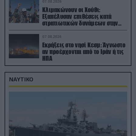
07.08.2026
Κλιμακώνουν οι Χούθι:
Eξαπέλυσαν επιθέσεις κατά
στρατιωτικών δυνάμεων στην
Υεμένη – Πλήγματα & στη
Σαουδική Αραβία!
07.08.2026
Εκρήξεις στο νησί Κεσμ: Άγνωστο
αν προέρχονται από το Ιράν ή τις
ΗΠΑ
ΝΑΥΤΙΚΟ