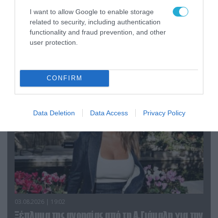
I want to allow Google to enable storage
related to security, including authentication
04.08.2026 | 12:02
functionality and fraud prevention, and other
O διευθυντής του OPEN προσπαθεί να τα
user protection.
«μαζέψει» για τη δημοσιογράφο που γέλασε
σε ρεπορτάζ για τις φωτιές
CONFIRM
Data Deletion
Data Access
Privacy Policy
03.08.2026 | 19:02
Ξέπλυμα της ανοησίας από τη Α.Γιάμαλη για την