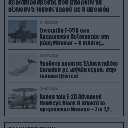
αεροπυρόσβεσης που μπορούν να
ρίχνουν 5 τόνους νερού με 8 μποφόρ
01.08.2026
Συνετρίβη F-35B των
Αμερικανών Πεζοναυτών στη
βάση Miramar – Ο πιλότος
εκτινάχθηκε εγκαίρως
30.07.2026
Υποδοχή ήρωα σε Έλληνα πιλότο
Canadair με «αψίδα νερού» στην
Ισπανία (βίντεο)
29.07.2026
Ακόμα τρία E-2D Advanced
Hawkeye Block II αποκτά το
αμερικανικό Ναυτικό – Στο 1,2
δισ.δολάρια το κόστος