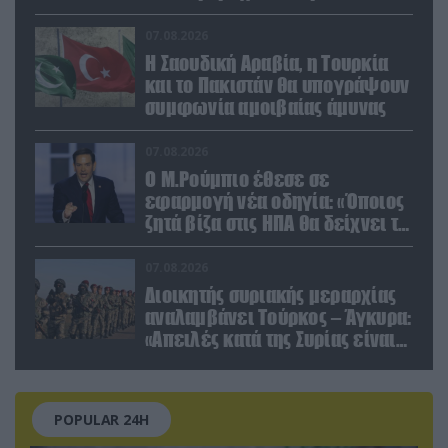
07.08.2026
Η Σαουδική Αραβία, η Τουρκία
και το Πακιστάν θα υπογράψουν
συμφωνία αμοιβαίας άμυνας
07.08.2026
Ο Μ.Ρούμπιο έθεσε σε
εφαρμογή νέα οδηγία: «Όποιος
ζητά βίζα στις ΗΠΑ θα δείχνει τα
social media – Τίποτα κρυφό»
07.08.2026
Διοικητής συριακής μεραρχίας
αναλαμβάνει Τούρκος – Άγκυρα:
«Απειλές κατά της Συρίας είναι
σαν να απειλούν εμάς»
POPULAR 24H