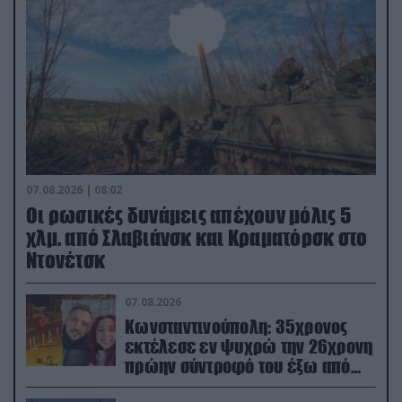
07.08.2026 | 08:02
Οι ρωσικές δυνάμεις απέχουν μόλις 5
χλμ. από Σλαβιάνσκ και Κραματόρσκ στο
Ντονέτσκ
07.08.2026
Κωνσταντινούπολη: 35χρονος
εκτέλεσε εν ψυχρώ την 26χρονη
πρώην σύντροφό του έξω από
φαρμακείο (βίντεο)