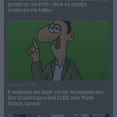
ρεπόρτερ του ΟΡΕΝ: «Όλοι να έχουμε
δικαίωμα στο λάθος»
03.08.2026 | 12:02
Η ανάρτηση του Αρκά για την σύγκρουση των
δύο ελικοπτέρων Bell 214ST στην Ψάθα
Αττικής (φωτο)