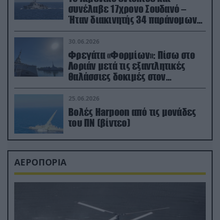
συνέλαβε 17χρονο Σουδανό –
Ήταν διακινητής 34 παράνομων
μεταναστών
30.06.2026
Φρεγάτα «Φορμίων»: Πίσω στο
Λοριάν μετά τις εξαντλητικές
θαλάσσιες δοκιμές στον
απαιτητικό Βισκαϊκό
25.06.2026
Βολές Harpoon από τις μονάδες
του ΠΝ (βίντεο)
ΑΕΡΟΠΟΡΙΑ