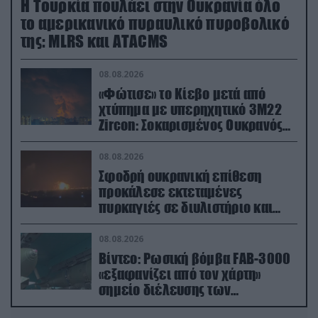
Η Τουρκία πουλάει στην Ουκρανία όλο
το αμερικανικό πυραυλικό πυροβολικό
της: MLRS και ΑΤΑCMS
08.08.2026
«Φώτισε» το Κίεβο μετά από
χτύπημα με υπερηχητικό 3M22
Zircon: Σοκαρισμένος Ουκρανός
κατέγραψε τη στιγμή (βίντεο)
08.08.2026
Σφοδρή ουκρανική επίθεση
προκάλεσε εκτεταμένες
πυρκαγιές σε διυλιστήριο και
υποδομές της ρωσικής Rosneft
(βίντεο)
08.08.2026
Βίντεο: Ρωσική βόμβα FAB-3000
«εξαφανίζει από τον χάρτη»
σημείο διέλευσης των
ουκρανικών δυνάμεων στην