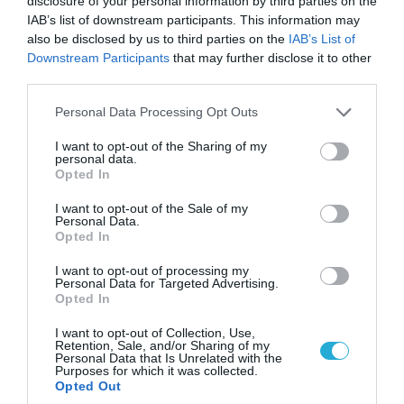
disclosure of your personal information by third parties on the
06.08.2026 | 14:02
IAB’s list of downstream participants. This information may
«Επιχείρηση ελεύθερα πεζοδρόμια» στην
also be disclosed by us to third parties on the
IAB’s List of
Αθήνα: Απομακρύνθηκαν παράνομα
Downstream Participants
that may further disclose it to other
αντικείμενα από κοινόχρηστους χώρους
third parties.
Please note that this website/app uses one or more Google
Personal Data Processing Opt Outs
services and may gather and store information including but
not limited to your visit or usage behaviour. You may click to
I want to opt-out of the Sharing of my
personal data.
grant or deny consent to Google and its third-party tags to
Opted In
use your data for below specified purposes in below Google
consent section.
I want to opt-out of the Sale of my
Personal Data.
Opted In
I want to opt-out of processing my
Personal Data for Targeted Advertising.
Opted In
06.08.2026 | 09:03
I want to opt-out of Collection, Use,
Retention, Sale, and/or Sharing of my
«Οι εντελώς αθώοι»: Η ανάρτηση του Αρκά για
Personal Data that Is Unrelated with the
τα ζώα που χάθηκαν στις πυρκαγιές της
Purposes for which it was collected.
Opted Out
Αττικής (φωτο)