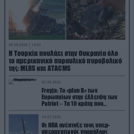
08.08.2026 | 14:02
Η Τουρκία πουλάει στην Ουκρανία όλο
το αμερικανικό πυραυλικό πυροβολικό
της: MLRS και ΑΤΑCMS
05.08.2026
Freyja: Το «plan Β» των
Ευρωπαίων στην έλλειψη των
Patriot – Τα 10 κράτη που
συμμετέχουν στο δίκτυο
συνεργασίας
24.07.2026
Οι ΗΠΑ ανέπτυξε τους υπερ-
υπερηχητικούς πυραύλους