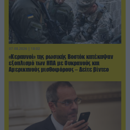
07.08.2026 | 18:02
«Κεραυνοί» της ρωσικής Βοστόκ κατέκαψαν
εξοπλισμό των ΗΠΑ με Ουκρανούς και
Αμερικανούς μισθοφόρους – Δείτε βίντεο