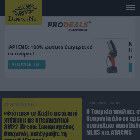
Μεταμόρφωσε τον κήπο σου με το
ικό
Ultra Box Μίνι Αλυσοπρίονο με
μπαταρία λιθίου
ΑΓΟΡΑΣΕ ΤΟ
08.08.2026 | 14:02
08.08.2026 | 14:02
Η Τουρκία πουλάει σ
«Φώτισε» το Κίεβο μετά από
Ουκρανία όλο το αμε
χτύπημα με υπερηχητικό
πυραυλικό πυροβολι
3M22 Zircon: Σοκαρισμένος
MLRS και ΑΤΑCMS
Ουκρανός κατέγραψε τη