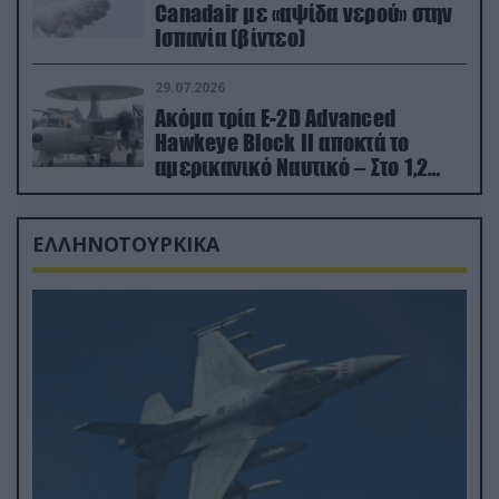
Canadair με «αψίδα νερού» στην
Ισπανία (βίντεο)
29.07.2026
Ακόμα τρία E-2D Advanced
Hawkeye Block II αποκτά το
αμερικανικό Ναυτικό – Στο 1,2
δισ.δολάρια το κόστος
ΕΛΛΗΝΟΤΟΥΡΚΙΚΑ