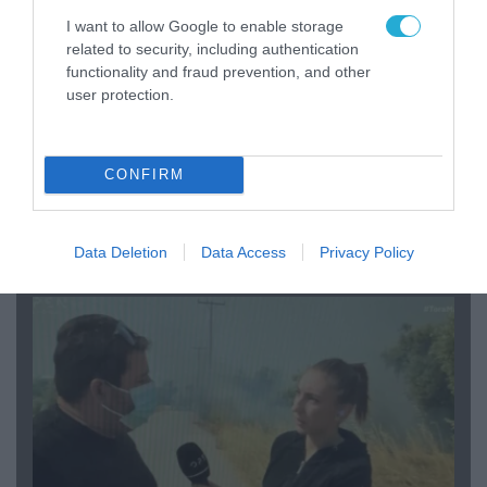
I want to allow Google to enable storage
related to security, including authentication
functionality and fraud prevention, and other
user protection.
04.08.2026 | 13:02
CONFIRM
Η ανακοίνωση του Πανελλήνιου Σωματείου
Πυροσβεστών για την δημοσιογράφο του OPEN
που γέλασε στη φωτιά
Data Deletion
Data Access
Privacy Policy