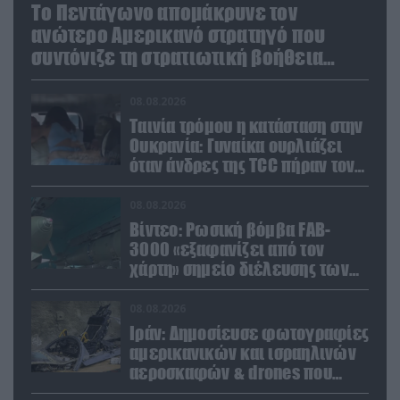
Το Πεντάγωνο απομάκρυνε τον
ανώτερο Αμερικανό στρατηγό που
συντόνιζε τη στρατιωτική βοήθεια
προς την Ουκρανία
08.08.2026
Ταινία τρόμου η κατάσταση στην
Ουκρανία: Γυναίκα ουρλιάζει
όταν άνδρες της TCC πήραν τον
σύντροφό της (βίντεο)
08.08.2026
Βίντεο: Ρωσική βόμβα FAB-
3000 «εξαφανίζει από τον
χάρτη» σημείο διέλευσης των
ουκρανικών δυνάμεων στην
Ζαπορίζια
08.08.2026
Ιράν: Δημοσίευσε φωτογραφίες
αμερικανικών και ισραηλινών
αεροσκαφών & drones που
καταρρίφθηκαν