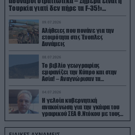
αδύναμοι στρατιωτικά – Σήμερα είναι η
Τουρκία γιατί δεν πήρε τα F-35!»
(βίντεο)
09.07.2026
Αλήθειες που πονάνε για την
ετοιμότητα στις Ένοπλες
Δυνάμεις
08.07.2026
Το βιβλίο γεωγραφίας
εμφανίζει την Κύπρο και στην
Ασία! – Αναγνώρισαν τα
κατεχόμενα; (φωτο)
04.07.2026
Η γελοία κυβερνητική
ανακοίνωση για την γκάφα του
γραφικού ΣΕΑ Θ.Ντόκου με τους
Ρώσους φαρσέρ
ΕΙΔΙΚΕΣ ΔΥΝΑΜΕΙΣ