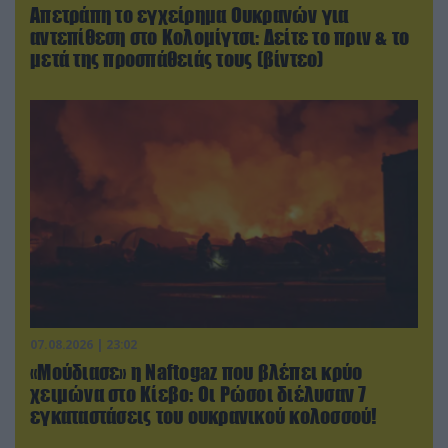
Απετράπη το εγχείρημα Ουκρανών για
αντεπίθεση στο Κολομίγτσι: Δείτε το πριν & το
μετά της προσπάθειάς τους (βίντεο)
07.08.2026 | 23:02
«Μούδιασε» η Naftogaz που βλέπει κρύο
χειμώνα στο Κίεβο: Οι Ρώσοι διέλυσαν 7
εγκαταστάσεις του ουκρανικού κολοσσού!