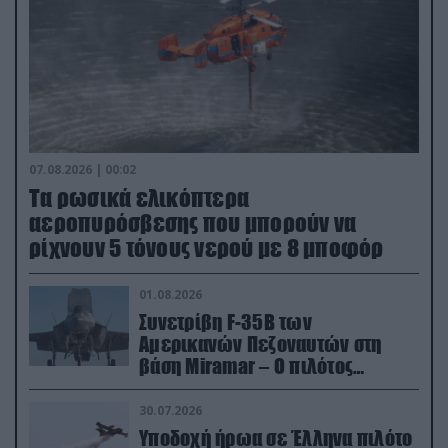
07.08.2026 | 00:02
Τα ρωσικά ελικόπτερα
αεροπυρόσβεσης που μπορούν να
ρίχνουν 5 τόνους νερού με 8 μποφόρ
01.08.2026
Συνετρίβη F-35B των
Αμερικανών Πεζοναυτών στη
βάση Miramar – Ο πιλότος
εκτινάχθηκε εγκαίρως
30.07.2026
Υποδοχή ήρωα σε Έλληνα πιλότο