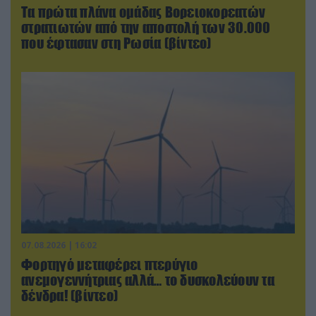
Τα πρώτα πλάνα ομάδας Βορειοκορεατών
στρατιωτών από την αποστολή των 30.000
που έφτασαν στη Ρωσία (βίντεο)
07.08.2026 | 16:02
Φορτηγό μεταφέρει πτερύγιο
ανεμογεννήτριας αλλά… το δυσκολεύουν τα
δένδρα! (βίντεο)