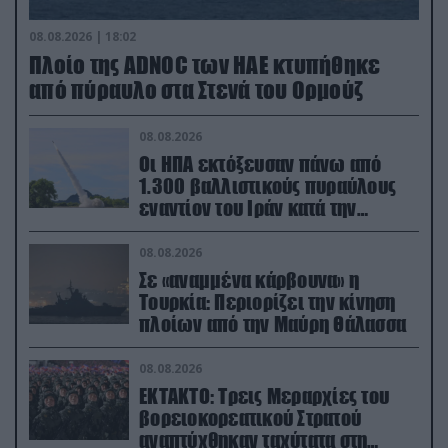
08.08.2026 | 18:02
Πλοίο της ADNOC των ΗΑΕ κτυπήθηκε
από πύραυλο στα Στενά του Ορμούζ
08.08.2026
Οι ΗΠΑ εκτόξευσαν πάνω από
1.300 βαλλιστικούς πυραύλους
εναντίον του Ιράν κατά την
διάρκεια του πολέμου
08.08.2026
Σε «αναμμένα κάρβουνα» η
Τουρκία: Περιορίζει την κίνηση
πλοίων από την Μαύρη Θάλασσα
08.08.2026
ΕΚΤΑΚΤΟ: Τρεις Μεραρχίες του
βορειοκορεατικού Στρατού
αναπτύχθηκαν ταχύτατα στη