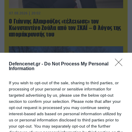
07.08.2026 | 20:02
Ο Γιάννης Αλαφούζος «τέλειωσε» τον
Κωνσταντίνο Ζούλα από τον ΣΚΑΪ – Ο λόγος της
απομάκρυνσής του
Defencenet.gr -
Do Not Process My Personal
Information
If you wish to opt-out of the sale, sharing to third parties, or
processing of your personal or sensitive information for
targeted advertising by us, please use the below opt-out
section to confirm your selection. Please note that after your
opt-out request is processed you may continue seeing
interest-based ads based on personal information utilized by
07.08.2026 | 19:02
us or personal information disclosed to third parties prior to
Απετράπη το εγχείρημα Ουκρανών για
your opt-out. You may separately opt-out of the further