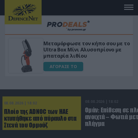
Μεταμόρφωσε τον κήπο σου με το
Ultra Box Μίνι Αλυσοπρίονο με
μπαταρία λιθίου
ΑΓΟΡΑΣΕ ΤΟ
08.08.2026 | 18:02
08.08.2026 | 18:02
Ομάν: Επίθεση σε πλ
Πλοίο της ADNOC των ΗΑΕ
ανοιχτά – Φωτιά με
κτυπήθηκε από πύραυλο στα
πλήγμα
Στενά του Ορμούζ