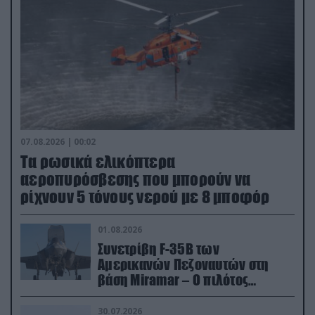
07.08.2026 | 00:02
Τα ρωσικά ελικόπτερα
αεροπυρόσβεσης που μπορούν να
ρίχνουν 5 τόνους νερού με 8 μποφόρ
01.08.2026
Συνετρίβη F-35B των
Αμερικανών Πεζοναυτών στη
βάση Miramar – Ο πιλότος
εκτινάχθηκε εγκαίρως
30.07.2026