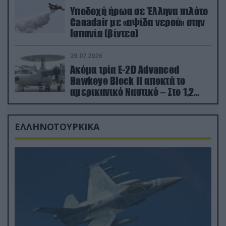
Υποδοχή ήρωα σε Έλληνα πιλότο
Canadair με «αψίδα νερού» στην
Ισπανία (βίντεο)
29.07.2026
Ακόμα τρία E-2D Advanced
Hawkeye Block II αποκτά το
αμερικανικό Ναυτικό – Στο 1,2
δισ.δολάρια το κόστος
ΕΛΛΗΝΟΤΟΥΡΚΙΚΑ