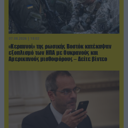
07.08.2026 | 18:02
«Κεραυνοί» της ρωσικής Βοστόκ κατέκαψαν
εξοπλισμό των ΗΠΑ με Ουκρανούς και
Αμερικανούς μισθοφόρους – Δείτε βίντεο