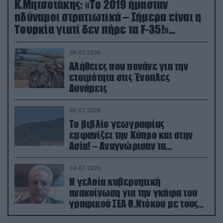
Κ.Μητσοτάκης: «Το 2019 ήμασταν
αδύναμοι στρατιωτικά – Σήμερα είναι η
Τουρκία γιατί δεν πήρε τα F-35!»
(βίντεο)
09.07.2026
Αλήθειες που πονάνε για την
ετοιμότητα στις Ένοπλες
Δυνάμεις
08.07.2026
Το βιβλίο γεωγραφίας
εμφανίζει την Κύπρο και στην
Ασία! – Αναγνώρισαν τα
κατεχόμενα; (φωτο)
04.07.2026
Η γελοία κυβερνητική
ανακοίνωση για την γκάφα του
γραφικού ΣΕΑ Θ.Ντόκου με τους
Ρώσους φαρσέρ