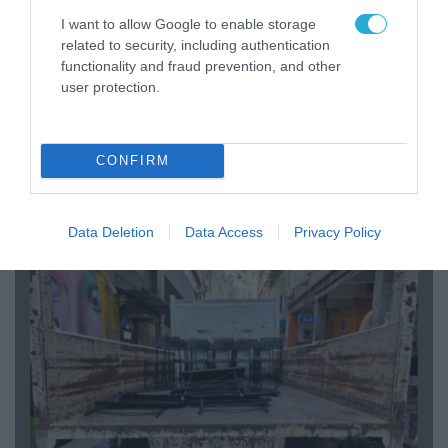
I want to allow Google to enable storage
related to security, including authentication
functionality and fraud prevention, and other
user protection.
07.08.2026 | 20:02
CONFIRM
Ο Γιάννης Αλαφούζος «τέλειωσε» τον
Κωνσταντίνο Ζούλα από τον ΣΚΑΪ – Ο λόγος της
απομάκρυνσής του
Data Deletion
Data Access
Privacy Policy