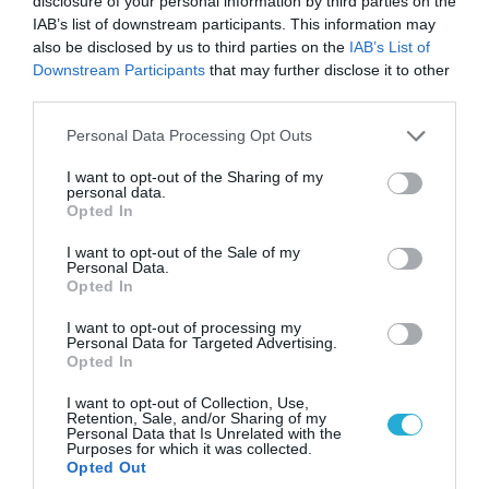
αντεπίθεση στο Κολομίγτσι: Δείτε το πριν & το
disclosure of your personal information by third parties on the
μετά της προσπάθειάς τους (βίντεο)
IAB’s list of downstream participants. This information may
also be disclosed by us to third parties on the
IAB’s List of
Downstream Participants
that may further disclose it to other
third parties.
Please note that this website/app uses one or more Google
Personal Data Processing Opt Outs
services and may gather and store information including but
not limited to your visit or usage behaviour. You may click to
I want to opt-out of the Sharing of my
personal data.
grant or deny consent to Google and its third-party tags to
Opted In
use your data for below specified purposes in below Google
consent section.
I want to opt-out of the Sale of my
Personal Data.
Opted In
I want to opt-out of processing my
08.08.2026 | 09:02
Personal Data for Targeted Advertising.
Opted In
«Η απόλυτη τραγωδία»: Η «αιχμηρή» ανάρτηση
του Αρκά για τα τατουάζ (φωτο)
I want to opt-out of Collection, Use,
Retention, Sale, and/or Sharing of my
Personal Data that Is Unrelated with the
Purposes for which it was collected.
Opted Out
ΠΟΛΙΤΙΚΗ