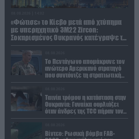
08.08.2026 | 14:02
«Φώτισε» το Κίεβο μετά από χτύπημα
με υπερηχητικό 3M22 Zircon:
Σοκαρισμένος Ουκρανός κατέγραψε τη
στιγμή (βίντεο)
08.08.2026
Το Πεντάγωνο απομάκρυνε τον
ανώτερο Αμερικανό στρατηγό
που συντόνιζε τη στρατιωτική
βοήθεια προς την Ουκρανία
08.08.2026
Ταινία τρόμου η κατάσταση στην
Ουκρανία: Γυναίκα ουρλιάζει
όταν άνδρες της TCC πήραν τον
σύντροφό της (βίντεο)
08.08.2026
Βίντεο: Ρωσική βόμβα FAB-