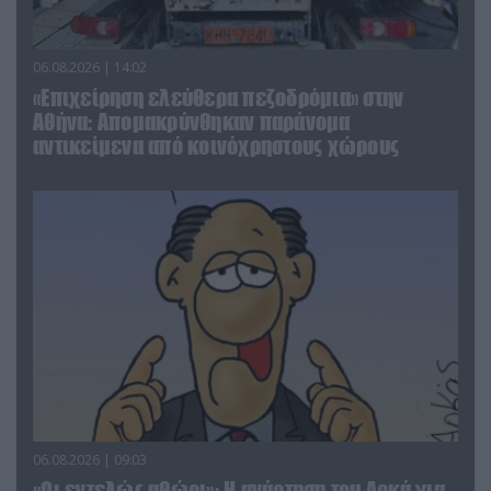
06.08.2026 | 14:02
«Επιχείρηση ελεύθερα πεζοδρόμια» στην
Αθήνα: Απομακρύνθηκαν παράνομα
αντικείμενα από κοινόχρηστους χώρους
06.08.2026 | 09:03
«Οι εντελώς αθώοι»: Η ανάρτηση του Αρκά για