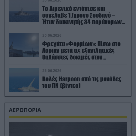
30.06.2026
Το Λιμενικό εντόπισε και
συνέλαβε 17χρονο Σουδανό –
Ήταν διακινητής 34 παράνομων
μεταναστών
30.06.2026
Φρεγάτα «Φορμίων»: Πίσω στο
Λοριάν μετά τις εξαντλητικές
θαλάσσιες δοκιμές στον
απαιτητικό Βισκαϊκό
25.06.2026
Βολές Harpoon από τις μονάδες
του ΠΝ (βίντεο)
ΑΕΡΟΠΟΡΙΑ