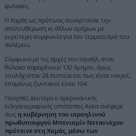
φυλακές.
Η Χαμάς ως πρότινος συναρτούσε την
απελευθέρωση κι άλλων ομήρων με
ευρύτερη συμφωνία για τον τερματισμό του
πολέμου.
Σύμφωνα με τις αρχές του Ισραήλ, στον
θύλακο παραμένουν 132 όμηροι, όμως
τουλάχιστον 28 πιστεύεται πως είναι νεκροί,
επομένως ζωντανοί είναι 104.
Προχθές Δευτέρα ο αμερικανικός
ειδησεογραφικός ιστότοπος Axios ανέφερε
πως
η κυβέρνηση του ισραηλινού
πρωθυπουργού Μπενιαμίν Νετανιάχου
πρότεινε στη Χαμάς, μέσω των