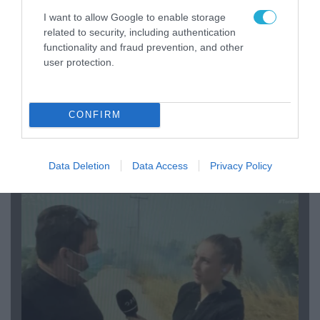
I want to allow Google to enable storage
related to security, including authentication
functionality and fraud prevention, and other
user protection.
04.08.2026 | 13:02
CONFIRM
Η ανακοίνωση του Πανελλήνιου Σωματείου
Πυροσβεστών για την δημοσιογράφο του OPEN
που γέλασε στη φωτιά
Data Deletion
Data Access
Privacy Policy