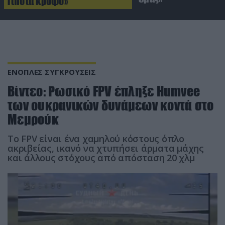
Τίποτα κρυφό»
ΕΝΟΠΛΕΣ ΣΥΓΚΡΟΥΣΕΙΣ
Βίντεο: Ρωσικό FPV έπληξε Humvee
των oυκρανικών δυνάμεων κοντά στο
Μεμρούκ
Το FPV είναι ένα χαμηλού κόστους όπλο
ακριβείας, ικανό να χτυπήσει άρματα μάχης
και άλλους στόχους από απόσταση 20 χλμ