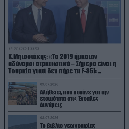
24.07.2026 | 22:02
Κ.Μητσοτάκης: «Το 2019 ήμασταν
αδύναμοι στρατιωτικά – Σήμερα είναι η
Τουρκία γιατί δεν πήρε τα F-35!»
(βίντεο)
09.07.2026
Αλήθειες που πονάνε για την
ετοιμότητα στις Ένοπλες
Δυνάμεις
08.07.2026
Το βιβλίο γεωγραφίας