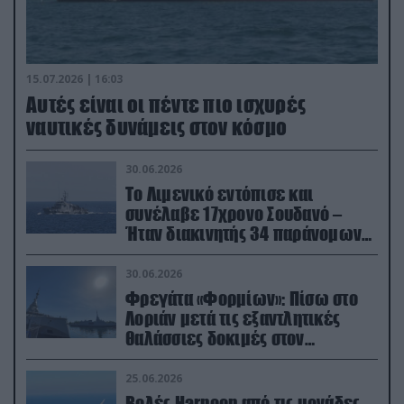
15.07.2026 | 16:03
Aυτές είναι οι πέντε πιο ισχυρές
ναυτικές δυνάμεις στον κόσμο
30.06.2026
Το Λιμενικό εντόπισε και
συνέλαβε 17χρονο Σουδανό –
Ήταν διακινητής 34 παράνομων
μεταναστών
30.06.2026
Φρεγάτα «Φορμίων»: Πίσω στο
Λοριάν μετά τις εξαντλητικές
θαλάσσιες δοκιμές στον
απαιτητικό Βισκαϊκό
25.06.2026
Βολές Harpoon από τις μονάδες