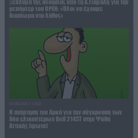
Ξέπλυμα της ανοησίας από τη Α.Γιάμαλη για την
ρεπόρτερ του ΟΡΕΝ: «Όλοι να έχουμε
δικαίωμα στο λάθος»
03.08.2026 | 12:02
Η ανάρτηση του Αρκά για την σύγκρουση των
δύο ελικοπτέρων Bell 214ST στην Ψάθα
Αττικής (φωτο)