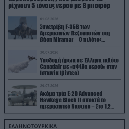
ρίχνουν 5 τόνους νερού με 8 μποφόρ
01.08.2026
Συνετρίβη F-35B των
Αμερικανών Πεζοναυτών στη
βάση Miramar – Ο πιλότος
εκτινάχθηκε εγκαίρως
30.07.2026
Υποδοχή ήρωα σε Έλληνα πιλότο
Canadair με «αψίδα νερού» στην
Ισπανία (βίντεο)
29.07.2026
Ακόμα τρία E-2D Advanced
Hawkeye Block II αποκτά το
αμερικανικό Ναυτικό – Στο 1,2
δισ.δολάρια το κόστος
ΕΛΛΗΝΟΤΟΥΡΚΙΚΑ