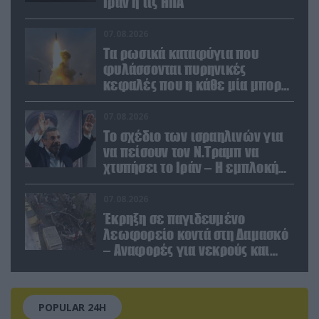
Ιράν ή τις ΗΠΑ
07.08.2026
Τα ρωσικά καταφύγια που
φυλάσσονται πυρηνικές
κεφαλές που η κάθε μία μπορεί
να καταστρέψει «μία
Θεσσαλονίκη»
07.08.2026
Το σχέδιο των ισραηλινών για
να πείσουν τον Ν.Τραμπ να
χτυπήσει το Ιράν – Η εμπλοκή
του Μ.Αχμαντινετζάντ
07.08.2026
Έκρηξη σε παγιδευμένο
λεωφορείο κοντά στη Δαμασκό
– Αναφορές για νεκρούς και
τραυματίες (βίντεο)
POPULAR 24H