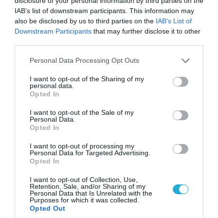
disclosure of your personal information by third parties on the
06.08.2026 | 14:02
IAB’s list of downstream participants. This information may
«Επιχείρηση ελεύθερα πεζοδρόμια» στην
also be disclosed by us to third parties on the
IAB’s List of
Αθήνα: Απομακρύνθηκαν παράνομα
Downstream Participants
that may further disclose it to other
αντικείμενα από κοινόχρηστους χώρους
third parties.
Please note that this website/app uses one or more Google
Personal Data Processing Opt Outs
services and may gather and store information including but
not limited to your visit or usage behaviour. You may click to
I want to opt-out of the Sharing of my
personal data.
grant or deny consent to Google and its third-party tags to
Opted In
use your data for below specified purposes in below Google
consent section.
I want to opt-out of the Sale of my
Personal Data.
Opted In
I want to opt-out of processing my
Personal Data for Targeted Advertising.
Opted In
06.08.2026 | 09:03
I want to opt-out of Collection, Use,
Retention, Sale, and/or Sharing of my
«Οι εντελώς αθώοι»: Η ανάρτηση του Αρκά για
Personal Data that Is Unrelated with the
τα ζώα που χάθηκαν στις πυρκαγιές της
Purposes for which it was collected.
Opted Out
Αττικής (φωτο)