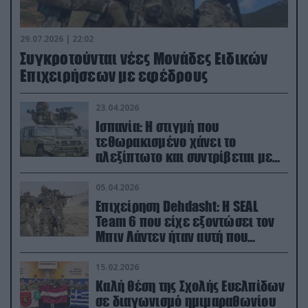
29.07.2026 | 22:02
Συγκροτούνται νέες Μονάδες Ειδικών
Επιχειρήσεων με εφέδρους
23.04.2026
Ισπανία: Η στιγμή που
τεθωρακισμένο χάνει το
αλεξίπτωτο και συντρίβεται με
ορμή στο έδαφος (βίντεο)
05.04.2026
Επιχείρηση Dehdasht: Η SEAL
Team 6 που είχε εξοντώσει τον
Μπιν Λάντεν ήταν αυτή που
διέσωσε τον πιλότο του F-15
15.02.2026
Καλή θέση της Σχολής Ευελπίδων
σε διαγωνισμό ημιμαραθωνίου