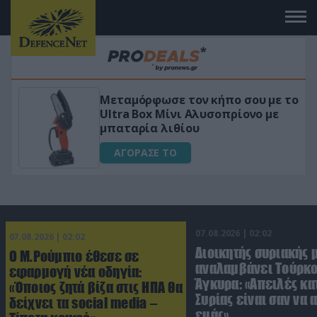
 το
«Μαγική» φόρμουλα τριβόλι + VIP
για αύξηση της λίμπιντο
ΑΓΟΡΑΣΕ ΤΟ
07.08.2026 | 02:02
07.08.2026 | 02:02
Διοικητής συριακής 
Ο Μ.Ρούμπιο έθεσε σε
αναλαμβάνει Τούρκο
εφαρμογή νέα οδηγία:
Άγκυρα: «Απειλές κα
«Όποιος ζητά βίζα στις ΗΠΑ θα
Συρίας είναι σαν να 
δείχνει τα social media –
εμάς»