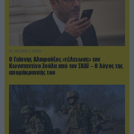
07.08.2026 | 20:02
Ο Γιάννης Αλαφούζος «τέλειωσε» τον
Κωνσταντίνο Ζούλα από τον ΣΚΑΪ – Ο λόγος της
απομάκρυνσής του