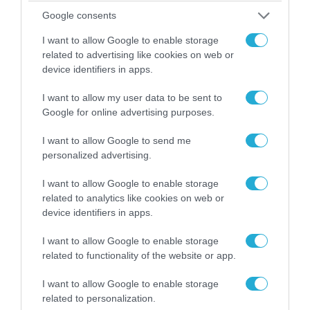
του Αρκά για τα τατουάζ (φωτο)
Google consents
I want to allow Google to enable storage
related to advertising like cookies on web or
device identifiers in apps.
I want to allow my user data to be sent to
Google for online advertising purposes.
I want to allow Google to send me
personalized advertising.
I want to allow Google to enable storage
related to analytics like cookies on web or
07.08.2026 | 20:02
device identifiers in apps.
Ο Γιάννης Αλαφούζος «τέλειωσε» τον
Κωνσταντίνο Ζούλα από τον ΣΚΑΪ – Ο λόγος της
I want to allow Google to enable storage
απομάκρυνσής του
related to functionality of the website or app.
I want to allow Google to enable storage
related to personalization.