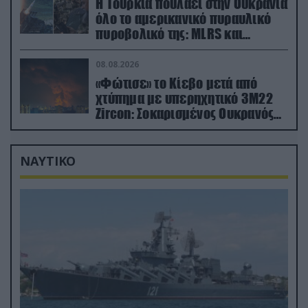
Η Τουρκία πουλάει στην Ουκρανία
όλο το αμερικανικό πυραυλικό
πυροβολικό της: MLRS και
ΑΤΑCMS
08.08.2026
«Φώτισε» το Κίεβο μετά από
χτύπημα με υπερηχητικό 3M22
Zircon: Σοκαρισμένος Ουκρανός
κατέγραψε τη στιγμή (βίντεο)
ΝΑΥΤΙΚΟ