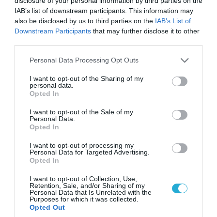
disclosure of your personal information by third parties on the
«Μούδιασε» η Naftogaz που βλέπει κρύο
IAB’s list of downstream participants. This information may
χειμώνα στο Κίεβο: Οι Ρώσοι διέλυσαν 7
also be disclosed by us to third parties on the
IAB’s List of
εγκαταστάσεις του ουκρανικού κολοσσού!
Downstream Participants
that may further disclose it to other
third parties.
Please note that this website/app uses one or more Google
Personal Data Processing Opt Outs
ΠΟΛΙΤΙΚΗ
services and may gather and store information including but
not limited to your visit or usage behaviour. You may click to
I want to opt-out of the Sharing of my
personal data.
grant or deny consent to Google and its third-party tags to
Opted In
use your data for below specified purposes in below Google
consent section.
I want to opt-out of the Sale of my
Personal Data.
Opted In
I want to opt-out of processing my
Personal Data for Targeted Advertising.
Opted In
I want to opt-out of Collection, Use,
Retention, Sale, and/or Sharing of my
Personal Data that Is Unrelated with the
Purposes for which it was collected.
08.08.2026 | 09:02
Opted Out
«Η απόλυτη τραγωδία»: Η «αιχμηρή» ανάρτηση