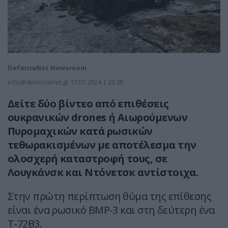
DefenceNet Newsroom
info@defencenet.gr
17.01.2024 | 23:38
Δείτε δύο βίντεο από επιθέσεις
ουκρανικών drones ή Αιωρούμενων
Πυρομαχικών κατά ρωσικών
τεθωρακισμένων με αποτέλεσμα την
ολοσχερή καταστροφή τους, σε
Λουγκάνσκ και Ντόνετσκ αντίστοιχα.
Στην πρώτη περίπτωση θύμα της επίθεσης
είναι ένα ρωσικό BMP-3 και στη δεύτερη ένα
T-72B3.