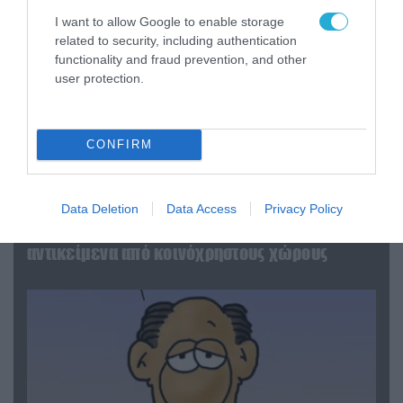
I want to allow Google to enable storage
related to security, including authentication
functionality and fraud prevention, and other
user protection.
CONFIRM
06.08.2026 | 14:02
Data Deletion
Data Access
Privacy Policy
«Επιχείρηση ελεύθερα πεζοδρόμια» στην
Αθήνα: Απομακρύνθηκαν παράνομα
αντικείμενα από κοινόχρηστους χώρους