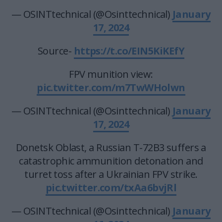
— OSINTtechnical (@Osinttechnical)
January
17, 2024
Source-
https://t.co/EIN5KiKEfY
FPV munition view:
pic.twitter.com/m7TwWHolwn
— OSINTtechnical (@Osinttechnical)
January
17, 2024
Donetsk Oblast, a Russian T-72B3 suffers a
catastrophic ammunition detonation and
turret toss after a Ukrainian FPV strike.
pic.twitter.com/txAa6bvjRl
— OSINTtechnical (@Osinttechnical)
January