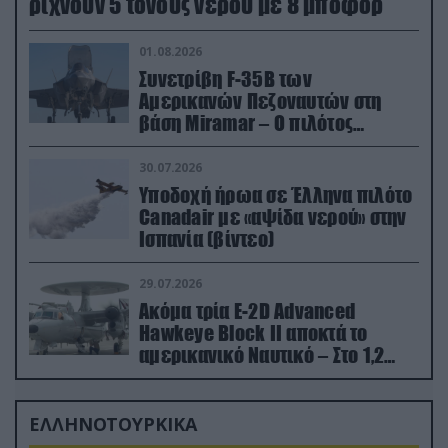
ρίχνουν 5 τόνους νερού με 8 μποφόρ
01.08.2026
Συνετρίβη F-35B των
Αμερικανών Πεζοναυτών στη
βάση Miramar – Ο πιλότος
εκτινάχθηκε εγκαίρως
30.07.2026
Υποδοχή ήρωα σε Έλληνα πιλότο
Canadair με «αψίδα νερού» στην
Ισπανία (βίντεο)
29.07.2026
Ακόμα τρία E-2D Advanced
Hawkeye Block II αποκτά το
αμερικανικό Ναυτικό – Στο 1,2
δισ.δολάρια το κόστος
ΕΛΛΗΝΟΤΟΥΡΚΙΚΑ