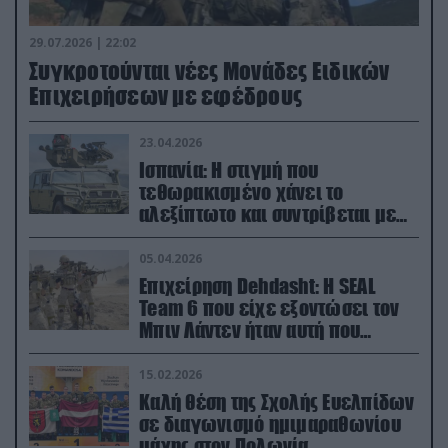
29.07.2026 | 22:02
Συγκροτούνται νέες Μονάδες Ειδικών
Επιχειρήσεων με εφέδρους
23.04.2026
Ισπανία: Η στιγμή που
τεθωρακισμένο χάνει το
αλεξίπτωτο και συντρίβεται με
ορμή στο έδαφος (βίντεο)
05.04.2026
Επιχείρηση Dehdasht: Η SEAL
Team 6 που είχε εξοντώσει τον
Μπιν Λάντεν ήταν αυτή που
διέσωσε τον πιλότο του F-15
15.02.2026
Καλή θέση της Σχολής Ευελπίδων
σε διαγωνισμό ημιμαραθωνίου
μάχης στον Πολωνία