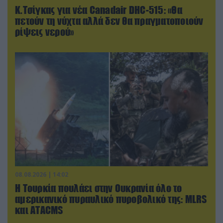
Κ.Τσίγκας για νέα Canadair DHC-515: «Θα
πετούν τη νύχτα αλλά δεν θα πραγματοποιούν
ρίψεις νερού»
08.08.2026 | 14:02
Η Τουρκία πουλάει στην Ουκρανία όλο το
αμερικανικό πυραυλικό πυροβολικό της: MLRS
και ΑΤΑCMS