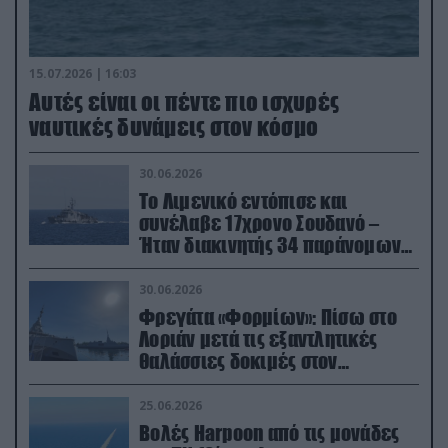
15.07.2026 | 16:03
Aυτές είναι οι πέντε πιο ισχυρές
ναυτικές δυνάμεις στον κόσμο
30.06.2026
Το Λιμενικό εντόπισε και
συνέλαβε 17χρονο Σουδανό –
Ήταν διακινητής 34 παράνομων
μεταναστών
30.06.2026
Φρεγάτα «Φορμίων»: Πίσω στο
Λοριάν μετά τις εξαντλητικές
θαλάσσιες δοκιμές στον
απαιτητικό Βισκαϊκό
25.06.2026
Βολές Harpoon από τις μονάδες