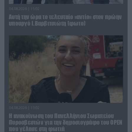
04.08.2026 | 15:02
Αυτή την ώρα το τελευταίο «αντίο» στον πρώην
υπουργό Ι.Βαρβιτσιώτη (φωτο)
04.08.2026 | 13:02
Η ανακοίνωση του Πανελλήνιου Σωματείου
Πυροσβεστών για την δημοσιογράφο του OPEN
που γέλασε στη φωτιά