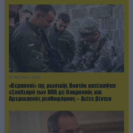
07.08.2026 | 18:02
«Κεραυνοί» της ρωσικής Βοστόκ κατέκαψαν
εξοπλισμό των ΗΠΑ με Ουκρανούς και
Αμερικανούς μισθοφόρους – Δείτε βίντεο