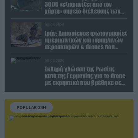
3000 «εξαφανίζει από τον
χάρτη» σημείο διέλευσης των
ουκρανικών δυνάμεων στην
Ζαπορίζια
08.08.2026
Ιράν: Δημοσίευσε φωτογραφίες
αμερικανικών και ισραηλινών
αεροσκαφών & drones που
καταρρίφθηκαν
08.08.2026
Σκληρή γλώσσα της Ρωσίας
κατά της Γερμανίας για το drone
με εκρηκτικά που βρέθηκε σε
αεροδρόμιο της Λειψίας
POPULAR 24H