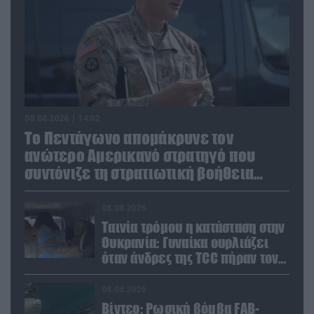
08.08.2026 | 14:02
Το Πεντάγωνο απομάκρυνε τον
ανώτερο Αμερικανό στρατηγό που
συντόνιζε τη στρατιωτική βοήθεια
προς την Ουκρανία
08.08.2026
Ταινία τρόμου η κατάσταση στην
Ουκρανία: Γυναίκα ουρλιάζει
όταν άνδρες της TCC πήραν τον
σύντροφό της (βίντεο)
08.08.2026
Βίντεο: Ρωσική βόμβα FAB-