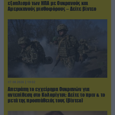
εξοπλισμό των ΗΠΑ με Ουκρανούς και
Αμερικανούς μισθοφόρους – Δείτε βίντεο
07.08.2026 | 19:02
Απετράπη το εγχείρημα Ουκρανών για
αντεπίθεση στο Κολομίγτσι: Δείτε το πριν & το
μετά της προσπάθειάς τους (βίντεο)