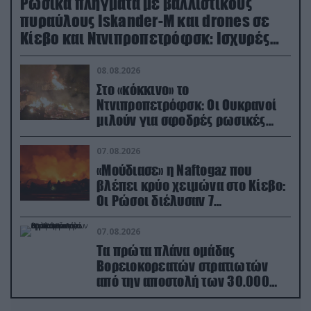
Ρωσικά πλήγματα με βαλλιστικούς
πυραύλους Iskander-M και drones σε
Κίεβο και Ντνιπροπετρόφσκ: Ισχυρές
εκρήξεις
08.08.2026
Στο «κόκκινο» το
Ντνιπροπετρόφσκ: Οι Ουκρανοί
μιλούν για σφοδρές ρωσικές
επιθέσεις σε όλη την επικράτεια
07.08.2026
«Μούδιασε» η Naftogaz που
βλέπει κρύο χειμώνα στο Κίεβο:
Οι Ρώσοι διέλυσαν 7
εγκαταστάσεις του ουκρανικού
κολοσσού!
07.08.2026
Τα πρώτα πλάνα ομάδας
Βορειοκορεατών στρατιωτών
από την αποστολή των 30.000
που έφτασαν στη Ρωσία (βίντεο)