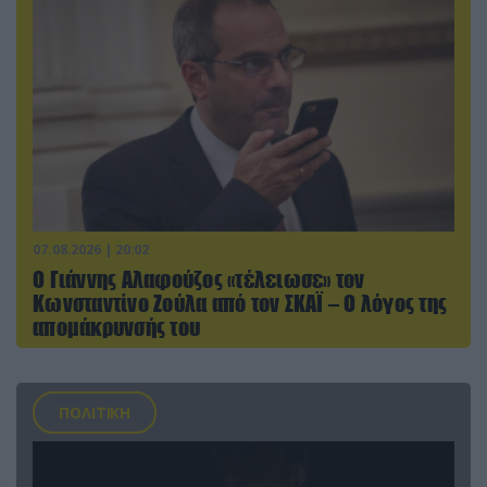
07.08.2026 | 20:02
Ο Γιάννης Αλαφούζος «τέλειωσε» τον
Κωνσταντίνο Ζούλα από τον ΣΚΑΪ – Ο λόγος της
απομάκρυνσής του
ΠΟΛΙΤΙΚΗ