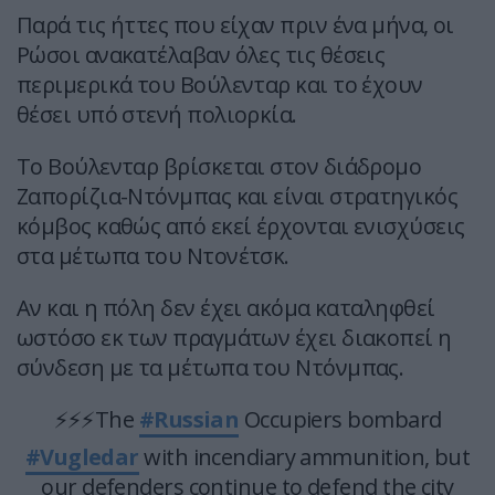
Παρά τις ήττες που είχαν πριν ένα μήνα, οι
Ρώσοι ανακατέλαβαν όλες τις θέσεις
περιμερικά του Βούλενταρ και το έχουν
θέσει υπό στενή πολιορκία.
Το Βούλενταρ βρίσκεται στον διάδρομο
Ζαπορίζια-Ντόνμπας και είναι στρατηγικός
κόμβος καθώς από εκεί έρχονται ενισχύσεις
στα μέτωπα του Ντονέτσκ.
Αν και η πόλη δεν έχει ακόμα καταληφθεί
ωστόσο εκ των πραγμάτων έχει διακοπεί η
σύνδεση με τα μέτωπα του Ντόνμπας.
⚡⚡⚡The
#Russian
Occupiers bombard
#Vugledar
with incendiary ammunition, but
our defenders continue to defend the city