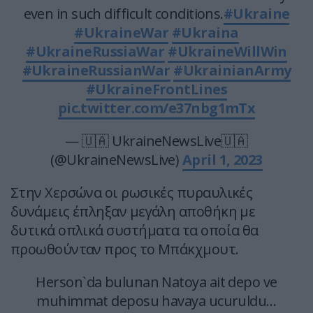
even in such difficult conditions.
#Ukraine
#UkraineWar
#Ukraina
#UkraineRussiaWar
#UkraineWillWin
#UkraineRussianWar
#UkrainianArmy
#UkraineFrontLines
pic.twitter.com/e37nbg1mTx
— 🇺🇦 UkraineNewsLive🇺🇦
(@UkraineNewsLive)
April 1, 2023
Στην Χερσώνα οι ρωσικές πυραυλικές
δυνάμεις έπληξαν μεγάλη αποθήκη με
δυτικά οπλικά συστήματα τα οποία θα
προωθούνταν προς το Μπάκχμουτ.
Herson`da bulunan Natoya ait depo ve
muhimmat deposu havaya ucuruldu…