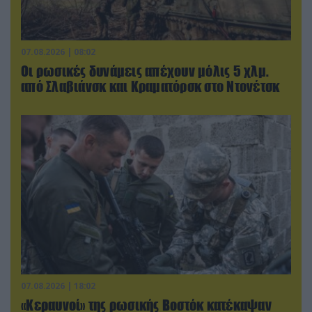
07.08.2026 | 08:02
Οι ρωσικές δυνάμεις απέχουν μόλις 5 χλμ.
από Σλαβιάνσκ και Κραματόρσκ στο Ντονέτσκ
07.08.2026 | 18:02
«Κεραυνοί» της ρωσικής Βοστόκ κατέκαψαν