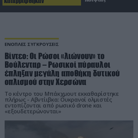
καταρρίφθηκαν
ΕΝΟΠΛΕΣ ΣΥΓΚΡΟΥΣΕΙΣ
Βίντεο: Οι Ρώσοι «λιώνουν» το
Βούλενταρ – Ρωσικοί πύραυλοι
έπληξαν μεγάλη αποθήκη δυτικού
οπλισμού στην Χερσώνα
Το κέντρο του Μπάκχμουτ εκκαθαρίστηκε
πλήρως - Αβντίιβκα: Ουκρανοί ολμιστές
εντοπίζονται από ρωσικό drone και
«εξουδετερώνονται»