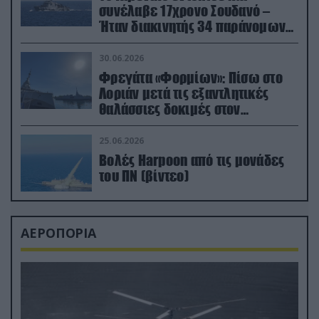
συνέλαβε 17χρονο Σουδανό –
Ήταν διακινητής 34 παράνομων
μεταναστών
30.06.2026
Φρεγάτα «Φορμίων»: Πίσω στο
Λοριάν μετά τις εξαντλητικές
θαλάσσιες δοκιμές στον
απαιτητικό Βισκαϊκό
25.06.2026
Βολές Harpoon από τις μονάδες
του ΠΝ (βίντεο)
ΑΕΡΟΠΟΡΙΑ