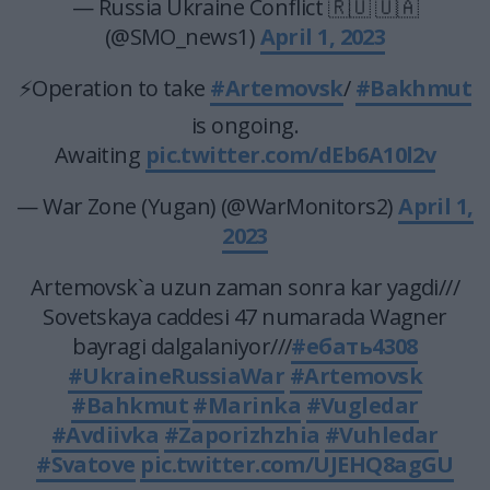
— Russia Ukraine Conflict 🇷🇺 🇺🇦
(@SMO_news1)
April 1, 2023
⚡Operation to take
#Artemovsk
/
#Bakhmut
is ongoing.
Awaiting
pic.twitter.com/dEb6A10l2v
— War Zone (Yugan) (@WarMonitors2)
April 1,
2023
Artemovsk`a uzun zaman sonra kar yagdi///
Sovetskaya caddesi 47 numarada Wagner
bayragi dalgalaniyor///
#ебать4308
#UkraineRussiaWar
#Artemovsk
#Bahkmut
#Marinka
#Vugledar
#Avdiivka
#Zaporizhzhia
#Vuhledar
#Svatove
pic.twitter.com/UJEHQ8agGU