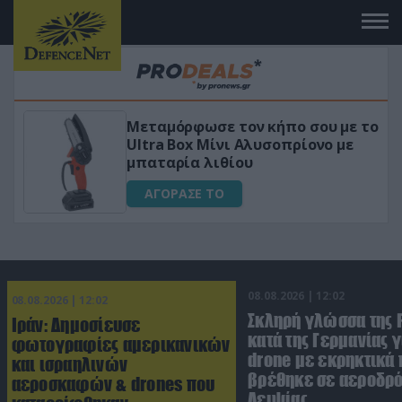
ο σου με το
«Μαγική» φόρμουλα τριβόλι 
ρίονο με
για αύξηση της λίμπιντο
ΑΓΟΡΑΣΕ ΤΟ
08.08.2026 | 12:02
08.08.2026 | 12:02
Σκληρή γλώσσα της 
Ιράν: Δημοσίευσε
κατά της Γερμανίας γ
φωτογραφίες αμερικανικών
drone με εκρηκτικά
και ισραηλινών
βρέθηκε σε αεροδρό
αεροσκαφών & drones που
Λειψίας