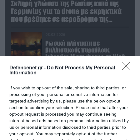
Σκληρή γλώσσα της Ρωσίας κατά της
Γερμανίας για το drone με εκρηκτικά
που βρέθηκε σε αεροδρόμιο της
Λειψίας
08.08.2026
Ρωσικά πλήγματα με
βαλλιστικούς πυραύλους
Iskander-M και drones σε Κίεβο
και Ντνιπροπετρόφσκ: Ισχυρές
Defencenet.gr -
Do Not Process My Personal
εκρήξεις
08.08.2026
Information
Νταν Κέιν: Ο κορυφαίος
Στρατηγός προειδοποίησε – «Θα
If you wish to opt-out of the sale, sharing to third parties, or
μας διαλύσει μια μετωπική
processing of your personal or sensitive information for
σύγκρουση με το Ιράν» – Τι
targeted advertising by us, please use the below opt-out
πρότεινε
08.08.2026
section to confirm your selection. Please note that after your
opt-out request is processed you may continue seeing
«Η απόλυτη τραγωδία»: Η
interest-based ads based on personal information utilized by
«αιχμηρή» ανάρτηση του Αρκά
us or personal information disclosed to third parties prior to
για τα τατουάζ (φωτο)
your opt-out. You may separately opt-out of the further