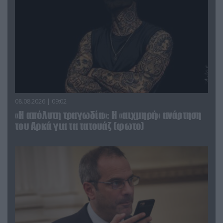
08.08.2026 | 09:02
«Η απόλυτη τραγωδία»: Η «αιχμηρή» ανάρτηση
του Αρκά για τα τατουάζ (φωτο)