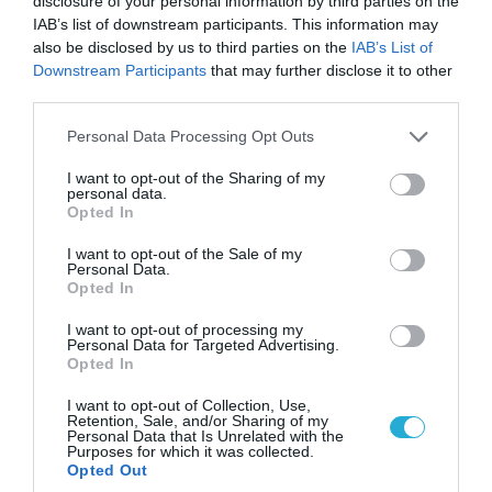
disclosure of your personal information by third parties on the
08.08.2026
IAB’s list of downstream participants. This information may
Στο «κόκκινο» το
also be disclosed by us to third parties on the
IAB’s List of
Ντνιπροπετρόφσκ: Οι Ουκρανοί
Downstream Participants
that may further disclose it to other
μιλούν για σφοδρές ρωσικές
third parties.
επιθέσεις σε όλη την
Please note that this website/app uses one or more Google
επικράτεια
Personal Data Processing Opt Outs
services and may gather and store information including but
POPULAR 24H
not limited to your visit or usage behaviour. You may click to
I want to opt-out of the Sharing of my
personal data.
grant or deny consent to Google and its third-party tags to
Opted In
use your data for below specified purposes in below Google
consent section.
I want to opt-out of the Sale of my
Personal Data.
Opted In
I want to opt-out of processing my
Personal Data for Targeted Advertising.
Opted In
I want to opt-out of Collection, Use,
Retention, Sale, and/or Sharing of my
Personal Data that Is Unrelated with the
Purposes for which it was collected.
Opted Out
07.08.2026 | 23:02