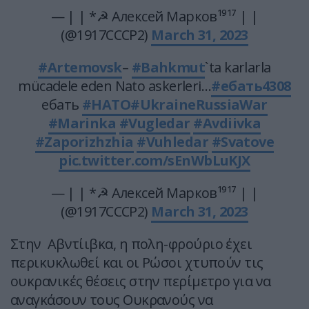
— | | *☭ Алексей Марков¹⁹¹⁷ | |
(@1917CCCP2)
March 31, 2023
#Artemovsk
–
#Bahkmut
`ta karlarla
mücadele eden Nato askerleri…
#ебать4308
ебать
#НАТО
#UkraineRussiaWar
#Marinka
#Vugledar
#Avdiivka
#Zaporizhzhia
#Vuhledar
#Svatove
pic.twitter.com/sEnWbLuKJX
— | | *☭ Алексей Марков¹⁹¹⁷ | |
(@1917CCCP2)
March 31, 2023
Στην Αβντίιβκα, η πολη-φρούριο έχει
περικυκλωθεί και οι Ρώσοι χτυπούν τις
ουκρανικές θέσεις στην περίμετρο για να
αναγκάσουν τους Ουκρανούς να