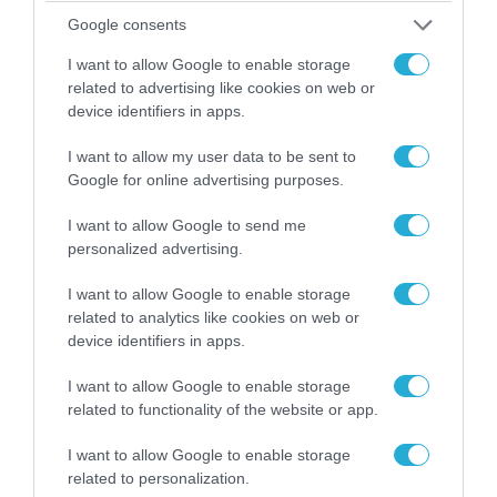
Τα πρώτα πλάνα ομάδας Βορειοκορεατών
Google consents
στρατιωτών από την αποστολή των 30.000
που έφτασαν στη Ρωσία (βίντεο)
I want to allow Google to enable storage
related to advertising like cookies on web or
device identifiers in apps.
I want to allow my user data to be sent to
Google for online advertising purposes.
I want to allow Google to send me
personalized advertising.
I want to allow Google to enable storage
related to analytics like cookies on web or
device identifiers in apps.
07.08.2026 | 16:02
I want to allow Google to enable storage
Φορτηγό μεταφέρει πτερύγιο
related to functionality of the website or app.
ανεμογεννήτριας αλλά… το δυσκολεύουν τα
I want to allow Google to enable storage
δένδρα! (βίντεο)
related to personalization.