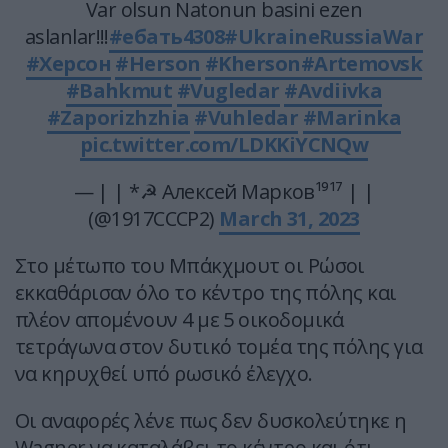
Var olsun Natonun basini ezen
aslanlar!!!
#ебать4308
#UkraineRussiaWar
#Херсон
#Herson
#Kherson
#Artemovsk
#Bahkmut
#Vugledar
#Avdiivka
#Zaporizhzhia
#Vuhledar
#Marinka
pic.twitter.com/LDKKiYCNQw
— | | *☭ Алексей Марков¹⁹¹⁷ | |
(@1917CCCP2)
March 31, 2023
Στο μέτωπο του Μπάκχμουτ οι Ρώσοι
εκκαθάρισαν όλο το κέντρο της πόλης και
πλέον απομένουν 4 με 5 οικοδομικά
τετράγωνα στον δυτικό τομέα της πόλης για
να κηρυχθεί υπό ρωσικό έλεγχο.
Οι αναφορές λένε πως δεν δυσκολεύτηκε η
Wagner να καταλάβει το κέντρο και ότι